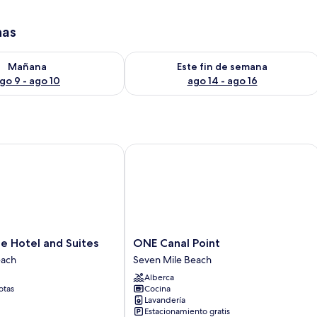
has
isponibilidad para mañana ago 9 - ago 10
Consulta la disponibilidad para este 
Mañana
Este fin de semana
go 9 - ago 10
ago 14 - ago 16
Hotel and Suites
ONE Canal Point
ONE
e Hotel and Suites
ONE Canal Point
Canal
each
Seven Mile Beach
Point
Alberca
Seven
otas
Cocina
Mile
Lavandería
Beach
Estacionamiento gratis