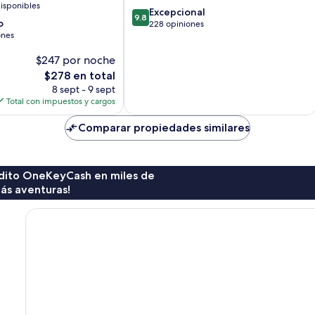
isponibles
9.8
Excepcional
9.8
o
de
228 opiniones
ones
10,
Excepcional,
$247 por noche
228
El
opiniones
$278 en total
precio
8 sept - 9 sept
actual
Total con impuestos y cargos
es
de
Comparar propiedades similares
$278
rédito OneKeyCash en miles de
ás aventuras!