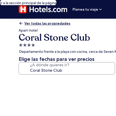
Ir a la sección principal de la página
Planea tu viaje
Ver todas las propiedades
Apart-hotel
Coral Stone Club
Propiedad
de
Departamento frente a la playa con cocina, cerca de Seven 
4.0
Elige las fechas para ver precios
estrellas
¿A dónde quieres ir?
Galería
de
fotos
de
Coral