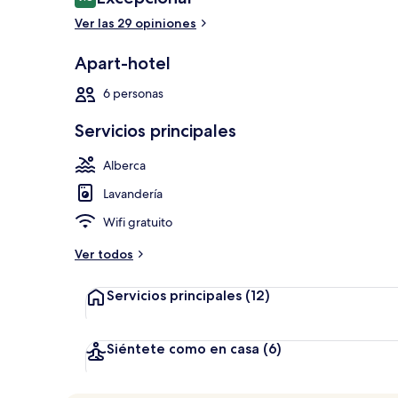
9.8 de 10,
Ver las 29 opiniones
Apart-hotel
Vista desde l
6 personas
Servicios principales
Alberca
Lavandería
Wifi gratuito
Ver todos
Servicios principales
(12)
Siéntete como en casa
(6)