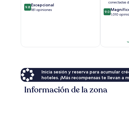
Beach
Mile
conectadas d
9.8
Excepcional
Beach
9.8
9.0
Magnífic
de
181 opiniones
9.0
de
1,010 opini
10,
10,
Excepcional,
Magnífico,
181
1,010
opiniones
opiniones
Inicia sesión y reserva para acumular c
hoteles. ¡Más recompensas te llevan a m
Información de la zona