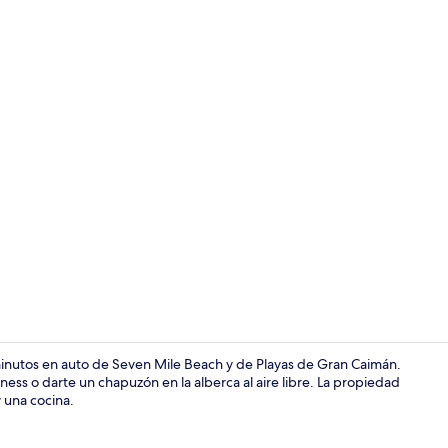
Balcón
minutos en auto de Seven Mile Beach y de Playas de Gran Caimán.
ness o darte un chapuzón en la alberca al aire libre. La propiedad
y una cocina.
Entrada inte