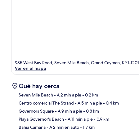
985 West Bay Road, Seven Mile Beach, Grand Cayman, KY1-1201
Ver en el mapa
Qué hay cerca
Seven Mile Beach
- A 2 min a pie
- 0.2 km
Centro comercial The Strand
- A 5 min a pie
- 0.4 km
Sec
Governors Square
- A 9 min a pie
- 0.8 km
Playa Governor's Beach
- A 11 min a pie
- 0.9 km
Bahía Camana
- A 2 min en auto
- 1.7 km