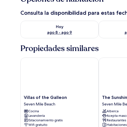
Consulta la disponibilidad para estas fec
Consulta la disponibilidad para hoy ago 8 - ago 9
Consulta la d
Hoy
ago 8 - ago 9
a
Propiedades similares
Villas of the Galleon
The Sunshine 
Villas
The
Villas of the Galleon
The Sunshin
of
Sunshine
Seven Mile Beach
Seven Mile B
the
Hotel
Cocina
Alberca
Galleon
and
Lavandería
Acepta masc
Seven
Suites
Estacionamiento gratis
Restaurantes
Mile
Seven
Wifi gratuito
Habitaciones