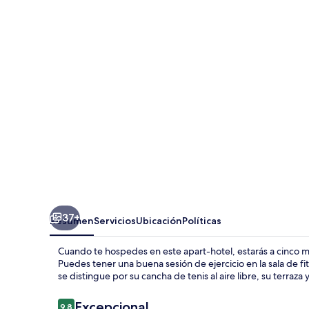
Stone
Club
37+
Resumen
Servicios
Ubicación
Políticas
Cuando te hospedes en este apart-hotel, estarás a cinco 
Puedes tener una buena sesión de ejercicio en la sala de fit
se distingue por su cancha de tenis al aire libre, su terraza 
Opiniones
Excepcional
9.8