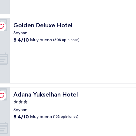
Golden Deluxe Hotel
Golden Deluxe Hotel
Seyhan
8.4
8.4/10
Muy bueno
(308 opiniones)
de
10,
Muy
bueno,
(308
opiniones)
Adana Yukselhan Hotel
Adana Yukselhan Hotel
Propiedad
de
Seyhan
3.0
8.4
8.4/10
Muy bueno
(163 opiniones)
estrellas
de
10,
Muy