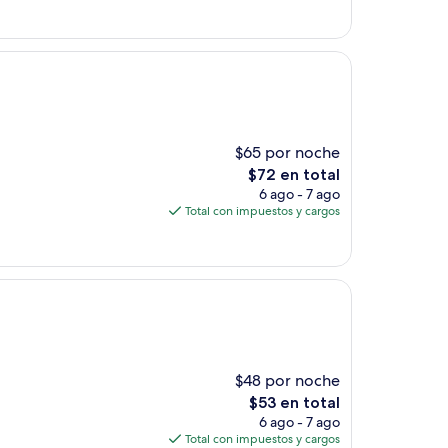
de
$104
$65 por noche
El
$72 en total
precio
6 ago - 7 ago
actual
Total con impuestos y cargos
es
de
$72
$48 por noche
El
$53 en total
precio
6 ago - 7 ago
actual
Total con impuestos y cargos