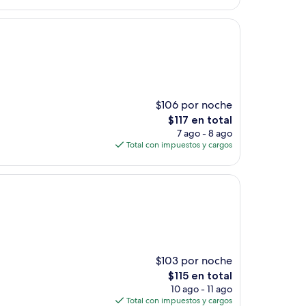
es
de
$157
$106 por noche
El
$117 en total
precio
7 ago - 8 ago
actual
Total con impuestos y cargos
es
de
$117
$103 por noche
El
$115 en total
precio
10 ago - 11 ago
actual
Total con impuestos y cargos