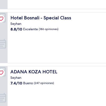
Hotel Bosnali - Special Class
Hotel Bosnali - Special Class
Seyhan
8.8
8.8/10
Excelente
(186 opiniones)
de
10,
Excelente,
(186
opiniones)
ADANA KOZA HOTEL
ADANA KOZA HOTEL
Seyhan
7.4
7.4/10
Bueno
(247 opiniones)
de
10,
Bueno,
(247
opiniones)