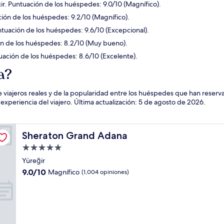
ir. Puntuación de los huéspedes: 9.0/10 (Magnífico).
ión de los huéspedes: 9.2/10 (Magnífico).
tuación de los huéspedes: 9.6/10 (Excepcional).
ón de los huéspedes: 8.2/10 (Muy bueno).
uación de los huéspedes: 8.6/10 (Excelente).
a?
 viajeros reales y de la popularidad entre los huéspedes que han reser
periencia del viajero. Última actualización:
5 de agosto de 2026
.
Sheraton Grand Adana
Sheraton Grand Adana
Propiedad
de
Yüreğir
5.0
9.0
9.0/10
Magnífico
(1,004 opiniones)
estrellas
de
10,
Magnífico,
(1,004
opiniones)