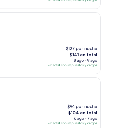
Total con impuestos y cargos
es
de
$89
$127 por noche
El
$141 en total
precio
8 ago - 9 ago
actual
Total con impuestos y cargos
es
de
$141
$94 por noche
El
$104 en total
precio
6 ago - 7 ago
actual
Total con impuestos y cargos
es