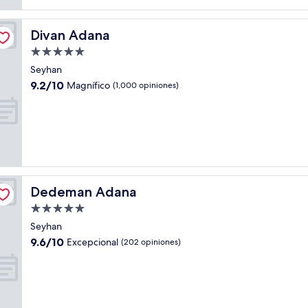
Divan Adana
Divan Adana
Propiedad
de
Seyhan
5.0
9.2
9.2/10
Magnífico
(1,000 opiniones)
estrellas
de
10,
Magnífico,
(1,000
opiniones)
Dedeman Adana
Dedeman Adana
Propiedad
de
Seyhan
5.0
9.6
9.6/10
Excepcional
(202 opiniones)
estrellas
de
10,
Excepcional,
(202
opiniones)