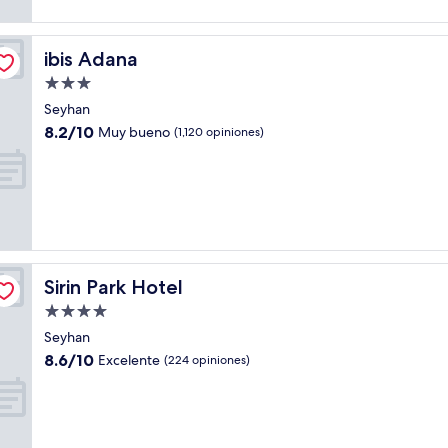
ibis Adana
ibis Adana
Propiedad
de
Seyhan
3.0
8.2
8.2/10
Muy bueno
(1,120 opiniones)
estrellas
de
10,
Muy
bueno,
(1,120
opiniones)
Sirin Park Hotel
Sirin Park Hotel
Propiedad
de
Seyhan
4.0
8.6
8.6/10
Excelente
(224 opiniones)
estrellas
de
10,
Excelente,
(224