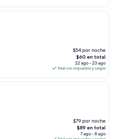
es
de
$115
$54 por noche
El
$60 en total
precio
22 ago - 23 ago
actual
Total con impuestos y cargos
es
de
$60
$79 por noche
El
$89 en total
precio
7 ago - 8 ago
actual