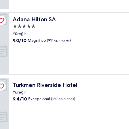
opiniones)
Adana Hilton SA
Adana Hilton SA
Propiedad
de
Yüreğir
5.0
9.0
9.0/10
Magnífico
(951 opiniones)
estrellas
de
10,
Magnífico,
(951
opiniones)
Turkmen Riverside Hotel
Turkmen Riverside Hotel
Yüreğir
9.4
9.4/10
Excepcional
(120 opiniones)
de
10,
Excepcional,
(120
opiniones)