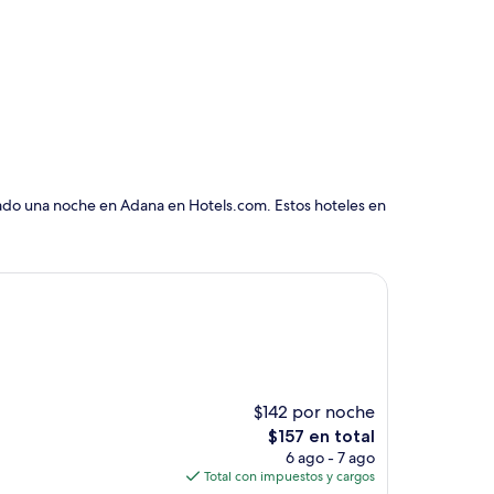
vado una noche en Adana en Hotels.com. Estos hoteles en
$142 por noche
El
$157 en total
precio
6 ago - 7 ago
actual
Total con impuestos y cargos