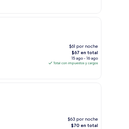
es
de
$53
$61 por noche
El
$67 en total
precio
15 ago - 16 ago
actual
Total con impuestos y cargos
es
de
$67
$63 por noche
El
$70 en total