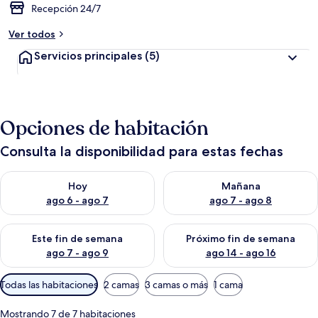
Recepción 24/7
Ver todos
Servicios principales
(5)
Opciones de habitación
Consulta la disponibilidad para estas fechas
Consulta la disponibilidad para hoy ago 6 - ago 7
Consulta la disponibilidad pa
Hoy
Mañana
ago 6 - ago 7
ago 7 - ago 8
Consulta la disponibilidad para este fin de semana ago 7 - ag
Consulta la disponibilidad par
Este fin de semana
Próximo fin de semana
ago 7 - ago 9
ago 14 - ago 16
Filtros
Todas las habitaciones
2 camas
3 camas o más
1 cama
disponibles
para
Mostrando 7 de 7 habitaciones