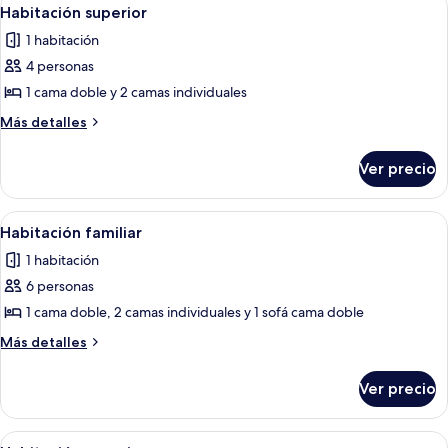
Abrir
5
Habitación superior
todas
1 habitación
las
4 personas
fotos
de
1 cama doble y 2 camas individuales
Habitación
Más
Más detalles
superior
detalles
sobre
Ver precio
Habitación
superior
Abrir
Escritorio, espacio para trabajar con 
4
Habitación familiar
todas
1 habitación
las
6 personas
fotos
de
1 cama doble, 2 camas individuales y 1 sofá cama doble
Habitación
Más
Más detalles
familiar
detalles
sobre
Ver precio
Habitación
familiar
Abrir
Escritorio, espacio para trabajar con 