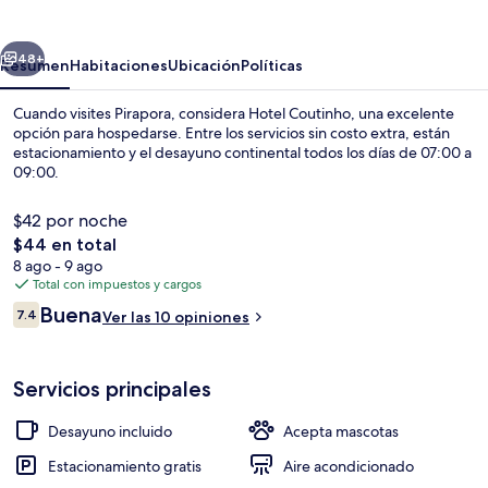
erior
Siguiente
48+
Resumen
Habitaciones
Ubicación
Políticas
Cuando visites Pirapora, considera Hotel Coutinho, una excelente
opción para hospedarse. Entre los servicios sin costo extra, están
estacionamiento y el desayuno continental todos los días de 07:00 a
09:00.
$42 por noche
El
$44 en total
precio
8 ago - 9 ago
total
Total con impuestos y cargos
Vista frontal de la propiedad
es
Opiniones
Buena
7.4
Ver las 10 opiniones
de
7.4 de 10,
$44
Servicios principales
Desayuno incluido
Acepta mascotas
Estacionamiento gratis
Aire acondicionado