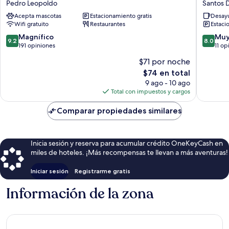
Pedro Leopoldo
Santos 
Hotel
Santos
Acepta mascotas
Estacionamiento gratis
Desayu
Pedro
Dumont
Wifi gratuito
Restaurantes
Estaci
Leopoldo
9.2
8.0
Magnífico
Muy
9.2
8.0
de
de
191 opiniones
11 op
10,
10,
$71 por noche
Magnífico,
Muy
El
$74 en total
191
bueno,
precio
opiniones
11
9 ago - 10 ago
actual
opinion
Total con impuestos y cargos
es
de
Comparar propiedades similares
$74
Inicia sesión y reserva para acumular crédito OneKeyCash en
miles de hoteles. ¡Más recompensas te llevan a más aventuras!
Iniciar sesión
Registrarme gratis
Información de la zona