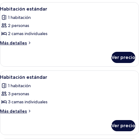
las
Abrir
Escritorio, espacio para trabajar con 
7
Habitación estándar
habitaciones
todas
1 habitación
las
2 personas
fotos
de
2 camas individuales
Habitación
Más
Más detalles
estándar
detalles
sobre
Ver precio
Habitación
estándar
Abrir
Una habitación con tres camas indivi
4
Habitación estándar
todas
1 habitación
las
3 personas
fotos
de
3 camas individuales
Habitación
Más
Más detalles
estándar
detalles
sobre
Ver precio
Habitación
estándar