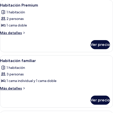
Abrir
Una cama individual con cabecera de 
3
Habitación Premium
todas
1 habitación
las
2 personas
fotos
de
1 cama doble
Habitación
Más
Más detalles
Premium
detalles
sobre
Ver precio
Habitación
Premium
Abrir
Escritorio, espacio para trabajar con 
4
Habitación familiar
todas
1 habitación
las
3 personas
fotos
de
1 cama individual y 1 cama doble
Habitación
Más
Más detalles
familiar
detalles
sobre
Ver precio
Habitación
familiar
Escritorio, espacio para trabajar con 