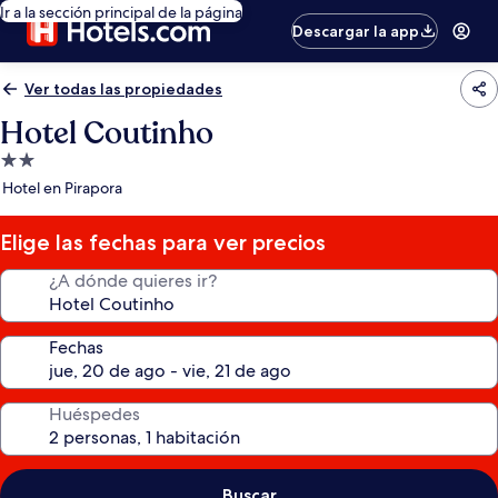
Ir a la sección principal de la página
Descargar la app
Ver todas las propiedades
Hotel Coutinho
Propiedad
de
Hotel en Pirapora
2.0
estrellas
Elige las fechas para ver precios
¿A dónde quieres ir?
Fechas
Huéspedes
Buscar