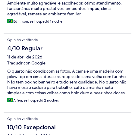
Ambiente muito agradável e aacolhedor, ótimo atendimento,
funcionários muito prestativos, ambientes limpos, clima
agradável, remete ao ambiente familiar.
Edinilson, se hospedó 1 noche
Opinión verificada
4/10 Regular
11 de abril de 2026
Traducir con Google
O quarto não condiz com as fotos. A cama é uma madeira com
pilow top em cima, dura e as roupas de cama velha com furinho.
Não tem box no banheiro e tudo sem qualidade. No quarto não
havia mesa e cadeira para trabalho, café da manha muito
simples e com coisas velhas como bolo duro e paezinhos doces
duros. Não volto mais. Ruim demais.
Alfeu, se hospedó 2 noches
Opinión verificada
10/10 Excepcional