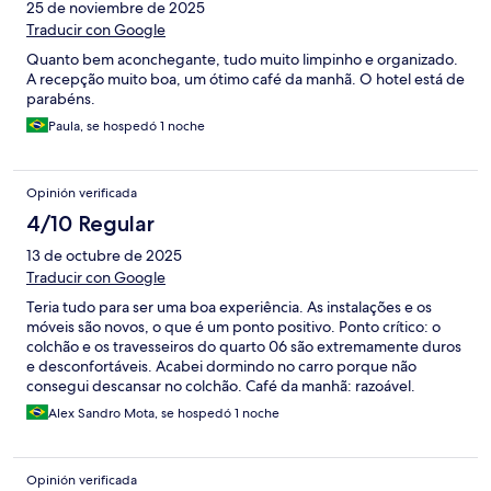
25 de noviembre de 2025
Traducir con Google
Quanto bem aconchegante, tudo muito limpinho e organizado.
A recepção muito boa, um ótimo café da manhã. O hotel está de
parabéns.
Paula, se hospedó 1 noche
Opinión verificada
4/10 Regular
13 de octubre de 2025
Traducir con Google
Teria tudo para ser uma boa experiência. As instalações e os
móveis são novos, o que é um ponto positivo. Ponto crítico: o
colchão e os travesseiros do quarto 06 são extremamente duros
e desconfortáveis. Acabei dormindo no carro porque não
consegui descansar no colchão. Café da manhã: razoável.
Recomendo reduzir o açúcar do café e oferecer também
Alex Sandro Mota, se hospedó 1 noche
opções sem açúcar. Em fim! O essencial de uma hospedagem é
você pernoitar com conforto de descansar. Esse ponto falhou
Opinión verificada