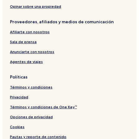
t
i
P
r
ã
o
I
o
Opinar sobre una propiedad
o
O
s
V
X
b
Proveedores, afiliados y medios de comunicación
e
I
y
r
I
E
Afiliarte con nosotros
e
a
d
s
Sala de prensa
a
y
s
H
Anunciarte con nosotros
o
Agentes de viajes
t
é
i
Políticas
s
Términos y condiciones
Privacidad
Términos y condiciones de One Key™
Opciones de privacidad
Cookies
Pautas y reporte de contenido