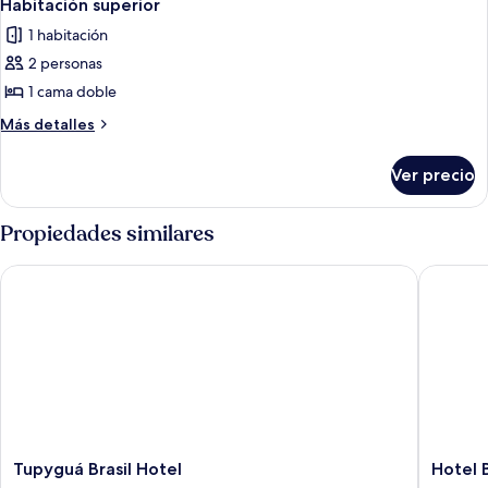
8
Habitación superior
todas
1 habitación
las
2 personas
fotos
de
1 cama doble
Habitación
Más
Más detalles
superior
detalles
sobre
Ver precio
Habitación
superior
Propiedades similares
Tupyguá Brasil Hotel
Hotel Ba
Tupyguá
Hotel
Tupyguá Brasil Hotel
Hotel 
Brasil
Barroso