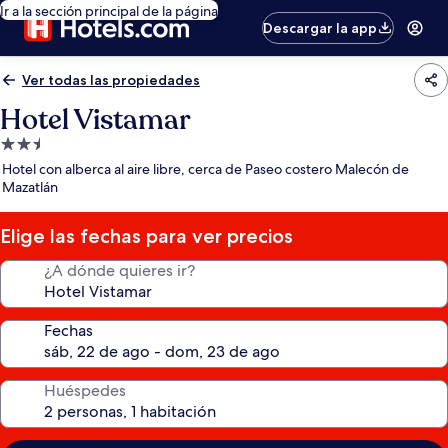
Ir a la sección principal de la página
Descargar la app
Ver todas las propiedades
Hotel Vistamar
Propiedad
de
Hotel con alberca al aire libre, cerca de Paseo costero Malecón de
2.5
Mazatlán
estrellas
Elige las fechas para ver precios
¿A dónde quieres ir?
Fechas
Huéspedes