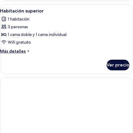
Abrir
Habitación de hotel con dos camas, te
8
Habitación superior
todas
1 habitación
las
3 personas
fotos
de
1 cama doble y 1 cama individual
Habitación
Wifi gratuito
superior
Más
Más detalles
detalles
sobre
Ver precio
Habitación
superior