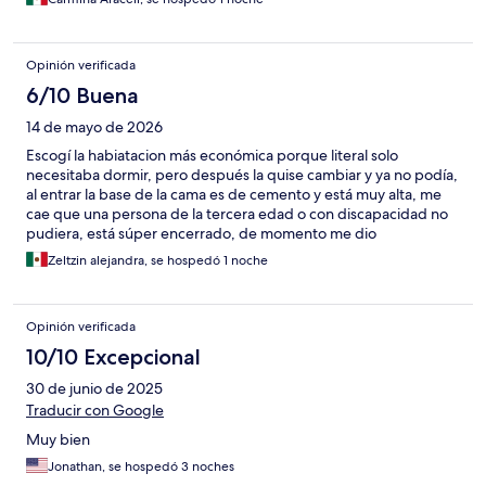
Opinión verificada
6/10 Buena
14 de mayo de 2026
Escogí la habiatacion más económica porque literal solo
necesitaba dormir, pero después la quise cambiar y ya no podía,
al entrar la base de la cama es de cemento y está muy alta, me
cae que una persona de la tercera edad o con discapacidad no
pudiera, está súper encerrado, de momento me dio
claustrofobia, ni una ventana, descuidado el hotel en general
Zeltzin alejandra, se hospedó 1 noche
Opinión verificada
10/10 Excepcional
30 de junio de 2025
Traducir con Google
Muy bien
Jonathan, se hospedó 3 noches