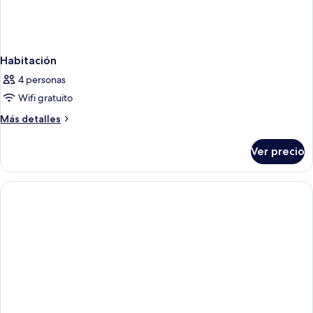
Habitación
4 personas
Wifi gratuito
Más
Más detalles
detalles
sobre
Ver precio
Habitación