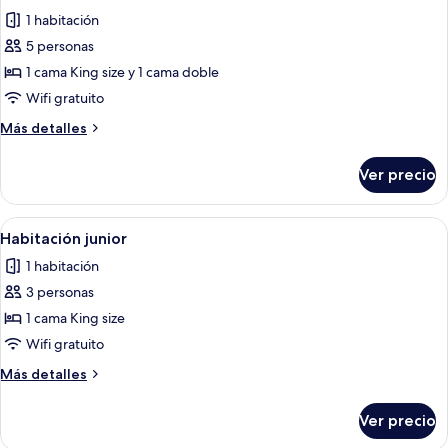
todas
1 habitación
las
5 personas
fotos
de
1 cama King size y 1 cama doble
Suite
Wifi gratuito
estándar
Más
Más detalles
detalles
sobre
Ver precio
Suite
estándar
Abrir
Una cama bien hecha con un diseño de 
7
Habitación junior
todas
1 habitación
las
3 personas
fotos
de
1 cama King size
Habitación
Wifi gratuito
junior
Más
Más detalles
detalles
sobre
Ver precio
Habitación
junior