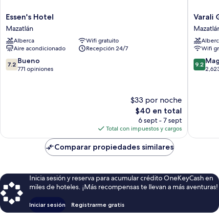
Essen's
Varali
Essen's Hotel
Varali
Hotel
Grand
Mazatlán
Mazatlá
Mazatlán
Hotel
Alberca
Wifi gratuito
Alberc
Mazatlá
Aire acondicionado
Recepción 24/7
Wifi g
7.2
9.2
Bueno
Mag
7.2
9.2
de
de
771 opiniones
2,62
10,
10,
Bueno,
Magnífi
771
2,623
$33 por noche
opiniones
opinion
El
$40 en total
precio
6 sept - 7 sept
actual
Total con impuestos y cargos
es
de
Comparar propiedades similares
$40
Inicia sesión y reserva para acumular crédito OneKeyCash en
miles de hoteles. ¡Más recompensas te llevan a más aventuras!
Iniciar sesión
Registrarme gratis