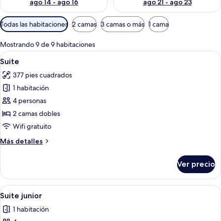
ago 14 - ago 16
ago 21 - ago 23
Filtros
Todas las habitaciones
2 camas
3 camas o más
1 cama
disponibles
para
Mostrando 9 de 9 habitaciones
las
Abrir
Habitación de hotel con dos camas, una
15
Suite
habitaciones
todas
377 pies cuadrados
las
1 habitación
fotos
de
4 personas
Suite
2 camas dobles
Wifi gratuito
Más
Más detalles
detalles
sobre
Ver precio
Suite
Abrir
Habitación de hotel con dos camas, ca
9
Suite junior
todas
1 habitación
las