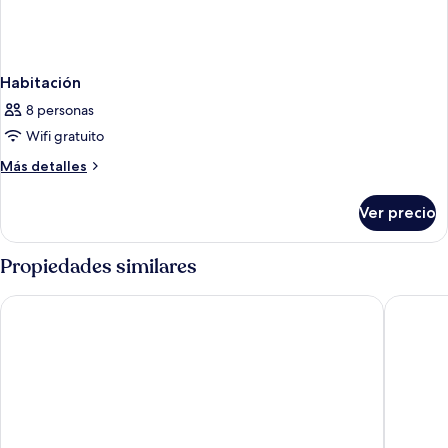
Habitación
8 personas
Wifi gratuito
Más
Más detalles
detalles
sobre
Ver precio
Habitación
Propiedades similares
Essen's Hotel
Varali G