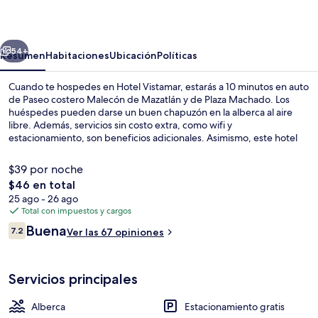
erior
Siguiente
54+
Resumen
Habitaciones
Ubicación
Políticas
Cuando te hospedes en Hotel Vistamar, estarás a 10 minutos en auto
de Paseo costero Malecón de Mazatlán y de Plaza Machado. Los
huéspedes pueden darse un buen chapuzón en la alberca al aire
libre. Además, servicios sin costo extra, como wifi y
estacionamiento, son beneficios adicionales. Asimismo, este hotel
está a pocos minutos en auto de Playa Olas Altas.
$39 por noche
El
$46 en total
precio
25 ago - 26 ago
Vista frontal de la propiedad
total
Total con impuestos y cargos
es
Opiniones
Buena
7.2
Ver las 67 opiniones
de
7.2 de 10,
$46
Servicios principales
Alberca
Estacionamiento gratis