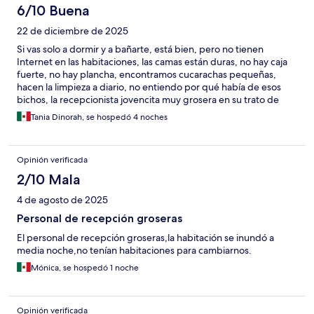
6/10 Buena
22 de diciembre de 2025
Si vas solo a dormir y a bañarte, está bien, pero no tienen
Internet en las habitaciones, las camas están duras, no hay caja
fuerte, no hay plancha, encontramos cucarachas pequeñas,
hacen la limpieza a diario, no entiendo por qué había de esos
bichos, la recepcionista jovencita muy grosera en su trato de
frente y por teléfono, tal vez estaba más preocupada con su
Tania Dinorah, se hospedó 4 noches
galán werito jajaja, el señor guardia de lentes que muy amable
es lo rescatable de dicho hotel
Opinión verificada
2/10 Mala
4 de agosto de 2025
Personal de recepción groseras
El personal de recepción groseras,la habitación se inundó a
media noche,no tenían habitaciones para cambiarnos.
Mónica, se hospedó 1 noche
Opinión verificada