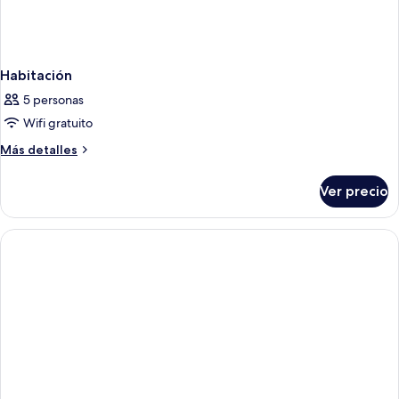
Habitación
5 personas
Wifi gratuito
Más
Más detalles
detalles
sobre
Ver precio
Habitación