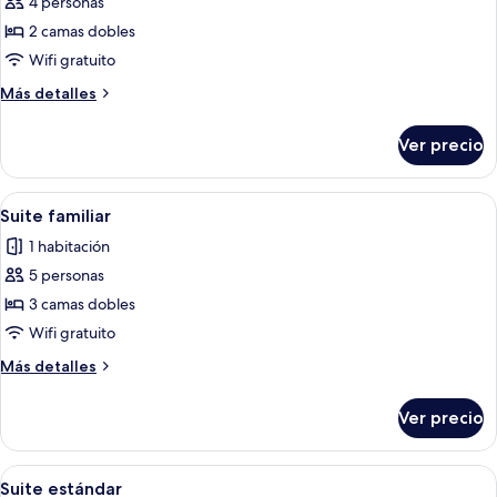
4 personas
fotos
de
2 camas dobles
Suite
Wifi gratuito
junior
Más
Más detalles
detalles
sobre
Ver precio
Suite
junior
Abrir
Una habitación con cama, una kitchene
14
Suite familiar
todas
1 habitación
las
5 personas
fotos
de
3 camas dobles
Suite
Wifi gratuito
familiar
Más
Más detalles
detalles
sobre
Ver precio
Suite
familiar
Abrir
Un dormitorio con cama, ventana y pu
11
Suite estándar