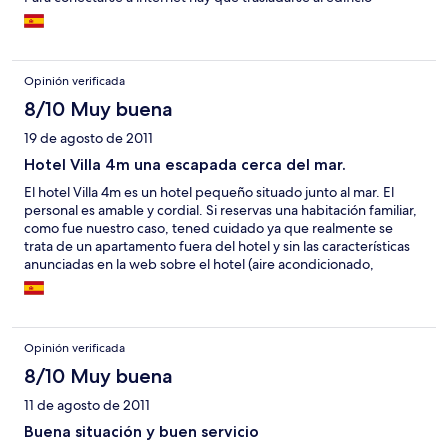
principal. Este tiene playa privada con tumbonas y sombrillas y la
playa, si bien pequeña, esta bien. Como todas en Croacia es de
piedras. en los alrededores no hay practicamente nada, esta un
tanto apartado. El personal correcto y se puede pagar con
Opinión verificada
tarjeta de crédito.
8/10 Muy buena
19 de agosto de 2011
Hotel Villa 4m una escapada cerca del mar.
El hotel Villa 4m es un hotel pequeño situado junto al mar. El
personal es amable y cordial. Si reservas una habitación familiar,
como fue nuestro caso, tened cuidado ya que realmente se
trata de un apartamento fuera del hotel y sin las características
anunciadas en la web sobre el hotel (aire acondicionado,
limpieza, etc..)
Opinión verificada
8/10 Muy buena
11 de agosto de 2011
Buena situación y buen servicio