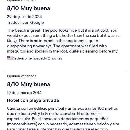
Opinión verificada
8/10 Muy buena
29 de julio de 2024
Traducir con Google
The beach is great. The pool looks nice but it is a bit cold. You
would expect something a bit hotter than the sea but it wasn’t
(July). There is no internet in the apartments, quite
disappointing nowadays. The apartment was filled with
mosquitos and spiders in the roof, quite a cleaning before my
kids could sleep so you better keep all doors and windows shot.
Federico, se hospedó 2 noches
Parking for the apartments could not accommodate all cars for
guests, so we had to park in the hotel parking, about 50mtrs.
Opinión verificada
8/10 Muy buena
19 de junio de 2014
Hotel con playa privada
Cuenta con un edificio principal y un anexo a unos 100 metros
que no tiene wifi y la tv no funcionaba. El entorno es
espectacular. En el anexo son departamentos pequeños
(monoambiente) con lo necesario, además tienen balcón y aire.
Para conectarse a internet hay que trasladarse al edificio