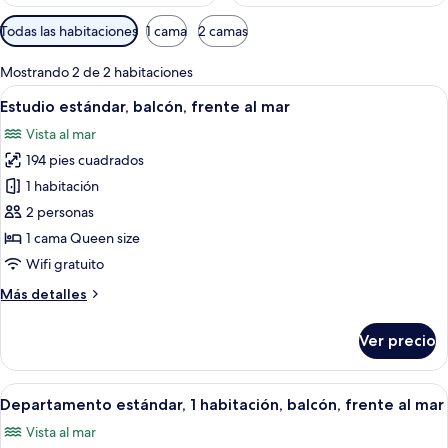
Filtros
Todas las habitaciones
1 cama
2 camas
disponibles
para
Mostrando 2 de 2 habitaciones
las
Abrir
Habitación de hotel con cama, escritorio
8
Estudio estándar, balcón, frente al mar
habitaciones
todas
Vista al mar
las
194 pies cuadrados
fotos
de
1 habitación
Estudio
2 personas
estándar,
1 cama Queen size
balcón,
Wifi gratuito
frente
Más
Más detalles
al
detalles
mar
sobre
Ver precio
Estudio
estándar,
balcón,
Abrir
Un dormitorio con una cama grande, ca
25
frente
Departamento estándar, 1 habitación, balcón, frente al mar
todas
al
Vista al mar
mar
las