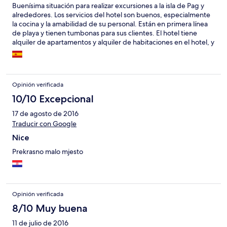
Buenísima situación para realizar excursiones a la isla de Pag y
alrededores. Los servicios del hotel son buenos, especialmente
la cocina y la amabilidad de su personal. Están en primera línea
de playa y tienen tumbonas para sus clientes. El hotel tiene
alquiler de apartamentos y alquiler de habitaciones en el hotel, y
son muy diferentes entre sí, tanto en el precio como en el
confort. Los apartamentos son mas viejos y las habitaciones del
hotel muy nuevas y confortables. No te pierdas la ensalada de
pulpo, es deliciosa.
Opinión verificada
10/10 Excepcional
17 de agosto de 2016
Traducir con Google
Nice
Prekrasno malo mjesto
Opinión verificada
8/10 Muy buena
11 de julio de 2016