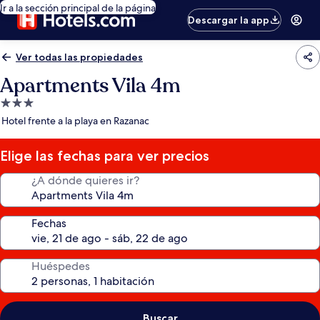
Ir a la sección principal de la página
Descargar la app
Ver todas las propiedades
Apartments Vila 4m
Propiedad
de
Hotel frente a la playa en Razanac
3.0
estrellas
Elige las fechas para ver precios
¿A dónde quieres ir?
Fechas
Huéspedes
Buscar