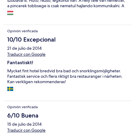
szobaval is. Huto, rezso, legkondi van. A hely tele van nemettel,
a pincerek tobbsege is csak nemetul hajlando kommunikalni. A
hotel ettermeben csak a reggelit probaltuk, ami felejtheto.
Opinión verificada
10/10 Excepcional
21 de julio de 2014
Traducir con Google
Fantastiskt!
Mycket fint hotel bredvid bra bad och snorklingsmöjligheter.
Fantastisk service och flera riktigt bra restauranger i närheten.
Kan verkligen rekommenderas!
Opinión verificada
6/10 Buena
15 de julio de 2014
Traducir con Google