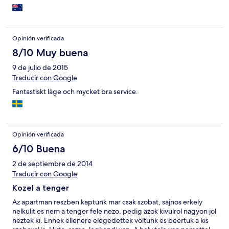
with Vila 4M again and recommend to anyone visiting the
vicinity.
Opinión verificada
8/10 Muy buena
9 de julio de 2015
Traducir con Google
Fantastiskt läge och mycket bra service.
Opinión verificada
6/10 Buena
2 de septiembre de 2014
Traducir con Google
Kozel a tenger
Az apartman reszben kaptunk mar csak szobat, sajnos erkely
nelkulit es nem a tenger fele nezo, pedig azok kivulrol nagyon jol
neztek ki. Ennek ellenere elegedettek voltunk es beertuk a kis