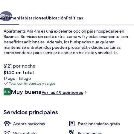
4m
erior
Siguiente
72+
Resumen
Habitaciones
Ubicación
Políticas
Apartments Vila 4m es una excelente opción para hospedarse en
Razanac. Servicios sin costo extra, como wifi y estacionamiento, son
beneficios adicionales. Además, los huéspedes que quieran
mantenerse entretenidos pueden probar actividades cercanas,
como senderos para caminar o andar en bicicleta y snorkel. La
propiedad destaca por su terraza y su jardín.
$121 por noche
El
$140 en total
precio
17 ago - 18 ago
Alberca
total
Total con impuestos y cargos
es
Opiniones
Muy buena
8.4
Ver las 49 opiniones
de
8.4 de 10,
$140
Servicios principales
Acepta mascotas
Estacionamiento gratis
Wifi gratuito
Restaurantes