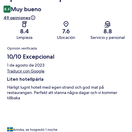
Muy bueno
8.4
49 opiniones
8.4
7.6
8.8
Limpieza
Ubicación
Servicio y personal
Opiniones
Opinión verificada
10/10 Excepcional
1 de agosto de 2023
Traducir con Google
Liten hotellpärla
Härligt lugnt hotell med egen strand och god mat på
restaurangen. Perfekt att stanna några dagar och vi kommer
tillbaka
Annika, se hospedó 1 noche