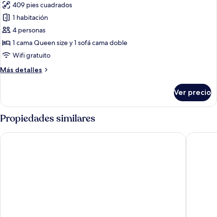
409 pies cuadrados
fotos
de
1 habitación
Departamento
4 personas
estándar,
1 cama Queen size y 1 sofá cama doble
1
Wifi gratuito
habitación,
Más
Más detalles
balcón,
detalles
frente
sobre
Ver precio
al
Departamento
estándar,
mar
1
Propiedades similares
habitación,
balcón,
Apartments Maza
Amari A
frente
al
mar