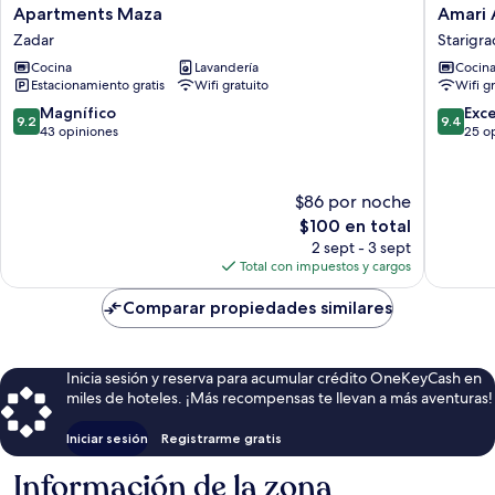
Apartments
Amari
Apartments Maza
Amari 
Maza
Apartme
Zadar
Starigra
Zadar
Starigra
Cocina
Lavandería
Cocin
Estacionamiento gratis
Wifi gratuito
Wifi g
9.2
9.4
Magnífico
Exc
9.2
9.4
de
de
43 opiniones
25 o
10,
10,
Magnífico,
Excepcio
43
25
$86 por noche
opiniones
opinion
El
$100 en total
precio
2 sept - 3 sept
actual
Total con impuestos y cargos
es
de
Comparar propiedades similares
$100
Inicia sesión y reserva para acumular crédito OneKeyCash en
miles de hoteles. ¡Más recompensas te llevan a más aventuras!
Iniciar sesión
Registrarme gratis
Información de la zona