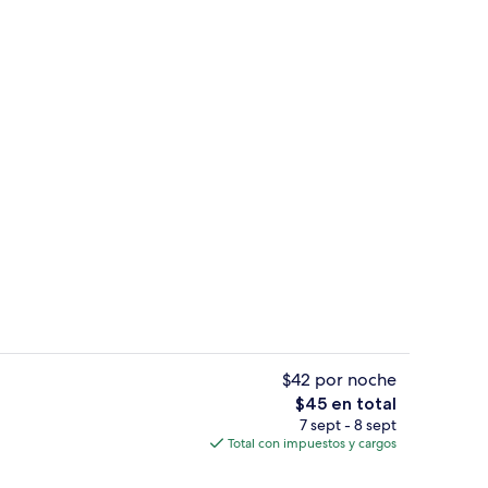
Exterior
ado por un influencer
$42 por noche
El
$45 en total
precio
7 sept - 8 sept
ropiedad)
3 albercas al aire libre, sombrillas en 
total
Total con impuestos y cargos
es
de