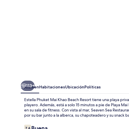
Mai
Khao
Beach
Resort
113+
Resumen
Habitaciones
Ubicación
Políticas
Estella Phuket Mai Khao Beach Resort tiene una playa priva
playero. Además, está a solo 15 minutos a pie de Playa Mai K
en su sala de fitness. Con vista al mar, Seaven Sea Restaura
por su bar junto a la alberca, su chapoteadero y su snack ba
Opiniones
Buena
7.4