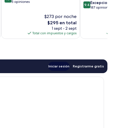
de
5 opiniones
9.4
Excepcional
9.4
10,
de
187 opiniones
Excepcional,
10,
$273 por noche
$
5
Excepcional,
opiniones
El
$295 en total
187
precio
opiniones
1 sept - 2 sept
actual
Total con impuestos y cargos
Total con 
es
de
$295
Iniciar sesión
Registrarme gratis