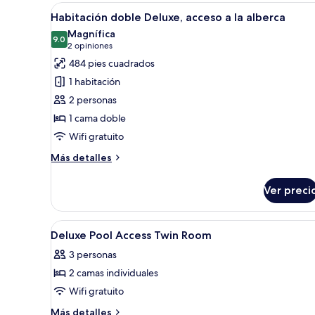
Abrir
Habitación de hotel con cama, tel
8
Habitación doble Deluxe, acceso a la alberca
todas
Magnífica
las
9.0
9.0 de 10
(2
2 opiniones
fotos
opiniones)
484 pies cuadrados
de
1 habitación
Habitación
2 personas
doble
1 cama doble
Deluxe,
Wifi gratuito
acceso
a
Más
Más detalles
la
detalles
sobre
alberca
Ver preci
Habitación
doble
Deluxe,
Abrir
Habitación de hotel con cama, es
7
acceso
Deluxe Pool Access Twin Room
todas
a
3 personas
la
las
alberca
2 camas individuales
fotos
de
Wifi gratuito
Deluxe
Más
Más detalles