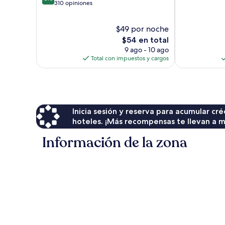
de
310 opiniones
10,
10,
Muy
Muy
bueno,
$49 por noche
bueno,
925
310
El
$54 en total
opiniones
opiniones
precio
9 ago - 10 ago
actual
Total con impuestos y cargos
es
de
$54
Inicia sesión y reserva para acumular c
hoteles. ¡Más recompensas te llevan a m
Información de la zona