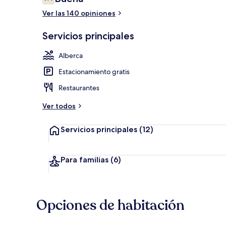
7.4 de 10,
Ver las 140 opiniones
Bar de playa
Servicios principales
Alberca
Estacionamiento gratis
Restaurantes
Ver todos
Servicios principales
(12)
Para familias
(6)
Opciones de habitación