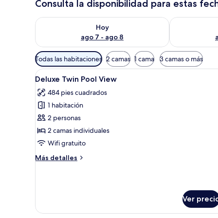
Consulta la disponibilidad para estas fec
Consulta la disponibilidad para hoy ago 7 - ago 8
Consulta la d
Hoy
ago 7 - ago 8
Filtros
Todas las habitaciones
2 camas
1 cama
3 camas o más
disponibles
Abrir
Habitación de hotel con dos cam
para
7
Deluxe Twin Pool View
todas
las
484 pies cuadrados
las
habitaciones
1 habitación
fotos
de
2 personas
Deluxe
2 camas individuales
Twin
Wifi gratuito
Pool
Más
Más detalles
View
detalles
sobre
Deluxe
Twin
Ver preci
Pool
View