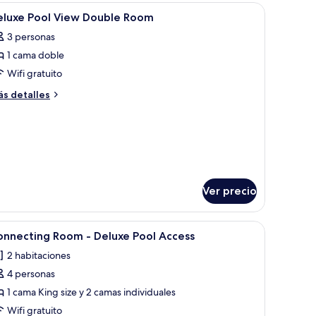
luxe,
escritorio, una silla, una mesita redonda y un balcón con vistas.
brir
Habitación de hotel con cama, escritorio con te
8
sta
eluxe Pool View Double Room
odas
3 personas
s
berca
1 cama doble
otos
e
Wifi gratuito
eluxe
ás
s detalles
ool
talles
bre
iew
luxe
ouble
ol
oom
ew
uble
oom
Ver precio
scritorio, un televisor y un balcón con vistas a edificios y zonas verdes.
brir
Habitación de hotel con cama, lámparas de noche
9
onnecting Room - Deluxe Pool Access
odas
2 habitaciones
s
4 personas
otos
e
1 cama King size y 2 camas individuales
onnecting
Wifi gratuito