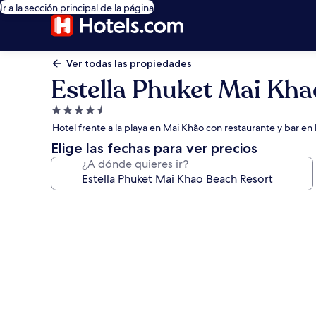
Ir a la sección principal de la página
Ver todas las propiedades
Estella Phuket Mai Kha
Propiedad
de
Hotel frente a la playa en Mai Khão con restaurante y bar en 
4.5
Elige las fechas para ver precios
estrellas
¿A dónde quieres ir?
Galería
de
fotos
de
Estella
Phuket