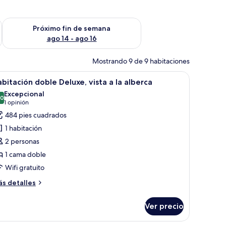
fin de semana ago 7 - ago 9
Consulta la disponibilidad para el próximo fin de semana ago 
Próximo fin de semana
ago 14 - ago 16
Mostrando 9 de 9 habitaciones
vista al área de la piscina.
brir
Habitación de hotel con cama, escritorio, telev
9
bitación doble Deluxe, vista a la alberca
odas
Excepcional
s
.0
10.0 de 10
(1
1 opinión
otos
opinión)
484 pies cuadrados
e
1 habitación
abitación
2 personas
oble
1 cama doble
eluxe,
Wifi gratuito
sta
ás
s detalles
talles
bre
lberca
Ver precio
bitación
ble