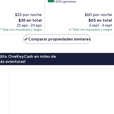
de
1,003 opiniones
10,
Excelente,
$33 por noche
$60 por noche
1,003
El
opiniones
El
$35 en total
$65 en total
precio
precio
22 ago - 23 ago
2 sept - 3 sept
actual
actual
Total con impuestos y cargos
Total con impuestos y cargos
es
es
de
de
Comparar propiedades similares
$35
$65
rédito OneKeyCash en miles de
ás aventuras!