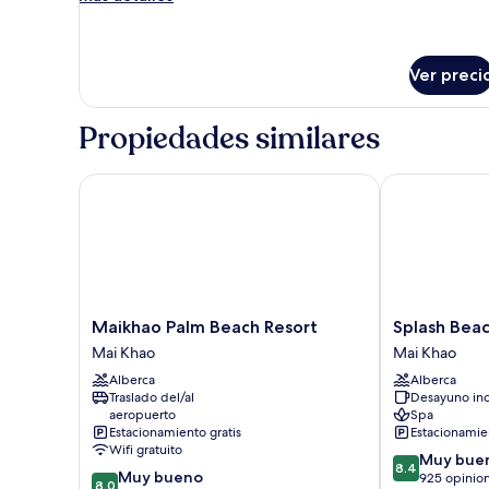
Pool
detalles
sobre
Access
Deluxe
Twin
Pool
Ver preci
Room
Access
Twin
Propiedades similares
Room
Maikhao Palm Beach Resort
Splash Beach 
Maikhao
Splash
Maikhao Palm Beach Resort
Splash Beac
Palm
Beach
Mai Khao
Mai Khao
Beach
Resort
Alberca
Alberca
Resort
Phuket
Traslado del/al
Desayuno inc
Mai
Mai
aeropuerto
Spa
Khao
Khao
Estacionamiento gratis
Estacionamien
Wifi gratuito
8.4
Muy bue
8.4
8.0
Muy bueno
de
925 opinio
8.0