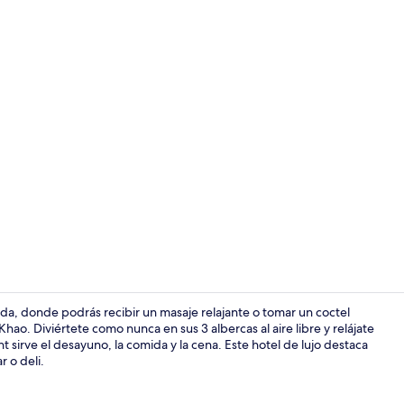
Video realiz
da, donde podrás recibir un masaje relajante o tomar un coctel
hao. Diviértete como nunca en sus 3 albercas al aire libre y relájate
nt sirve el desayuno, la comida y la cena. Este hotel de lujo destaca
Bar (en la p
r o deli.