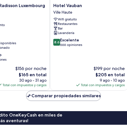
Hotel
 Radisson Luxembourg
Hotel Vauban
Vauban
Ville Haute
Ville
Wifi gratuito
Haute
Restaurantes
nto
Bar
Lavandería
8.6
Excelente
8.6
isponibles
de
666 opiniones
ionado
10,
o
Excelente,
ones
666
opiniones
$156 por noche
$199 por noche
El
El
$165 en total
$205 en total
precio
precio
30 ago - 31 ago
9 ago - 10 ago
actual
actual
Total con impuestos y cargos
Total con impuestos y cargos
es
es
de
de
Comparar propiedades similares
$165
$205
rédito OneKeyCash en miles de
ás aventuras!