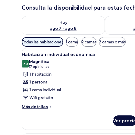
Consulta la disponibilidad para estas fec
Consulta la disponibilidad para hoy ago 7 - ago 8
Consulta la d
Hoy
ago 7 - ago 8
Filtros
Todas las habitaciones
1 cama
2 camas
3 camas o más
disponibles
Abrir
Habitación de hotel con una cam
para
3
Habitación individual económica
todas
las
Magnífica
las
9.0
habitaciones
9.0 de 10
(17
17 opiniones
fotos
opiniones)
1 habitación
de
1 persona
Habitación
1 cama individual
individual
Wifi gratuito
económica
Más
Más detalles
detalles
sobre
Ver preci
Habitación
individual
económica