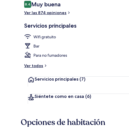
Opiniones
Muy buena
8.4
8.4 de 10,
Ver las 874 opiniones
Ropa de cama
Servicios principales
Wifi gratuito
Bar
Para no fumadores
Ver todos
Servicios principales
(7)
Siéntete como en casa
(6)
Opciones de habitación