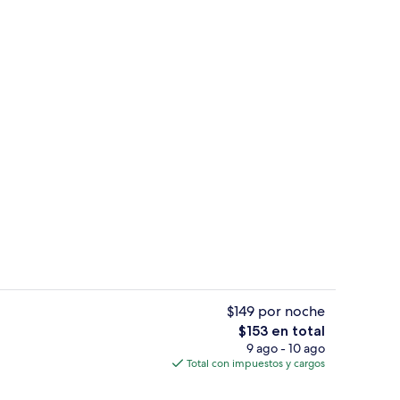
tinental todos los días (con cargo)
Lobby
$149 por noche
El
$153 en total
precio
9 ago - 10 ago
Exterior
total
Total con impuestos y cargos
es
de