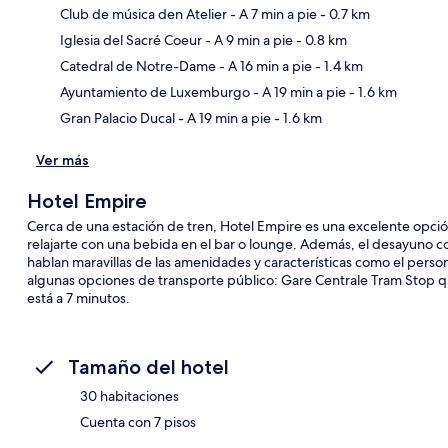
Club de música den Atelier
- A 7 min a pie
- 0.7 km
Iglesia del Sacré Coeur
- A 9 min a pie
- 0.8 km
Sec
Catedral de Notre-Dame
- A 16 min a pie
- 1.4 km
Ayuntamiento de Luxemburgo
- A 19 min a pie
- 1.6 km
Gran Palacio Ducal
- A 19 min a pie
- 1.6 km
Ver más
Hotel Empire
Cerca de una estación de tren, Hotel Empire es una excelente op
relajarte con una bebida en el bar o lounge. Además, el desayuno con
hablan maravillas de las amenidades y características como el person
algunas opciones de transporte público: Gare Centrale Tram Stop qu
está a 7 minutos.
Tamaño del hotel
30 habitaciones
Cuenta con 7 pisos