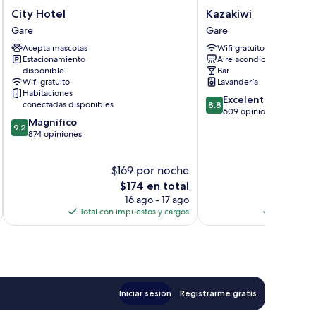
City
Kazakiwi
City Hotel
Kazakiwi
Hotel
Gare
Gare
Gare
Gare
Acepta mascotas
Wifi gratuito
Estacionamiento
Aire acondicionado
disponible
Bar
Wifi gratuito
Lavandería
Habitaciones
8.8
Excelente
conectadas disponibles
8.8
de
609 opiniones
9.2
Magnífico
10,
9.2
de
874 opiniones
Excelente,
10,
609
Magnífico,
opiniones
$169 por noche
$
874
opiniones
El
$174 en total
precio
16 ago - 17 ago
actual
Total con impuestos y cargos
Total con 
es
de
$174
Iniciar sesión
Registrarme gratis