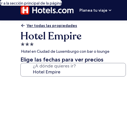
Ir a la sección principal de la página
Planea tu viaje
Ver todas las propiedades
Hotel Empire
Propiedad
de
Hotel en Ciudad de Luxemburgo con bar o lounge
3.0
Elige las fechas para ver precios
estrellas
¿A dónde quieres ir?
Galería
de
fotos
de
Hotel
Empire