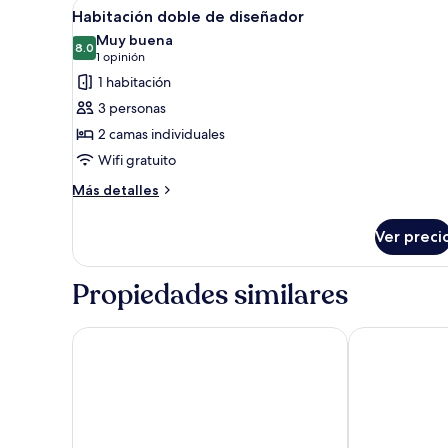
Abrir
Habitación de hotel con cama, e
4
Habitación doble de diseñador
todas
Muy buena
las
8.0
8.0 de 10
(1
1 opinión
fotos
opinión)
1 habitación
de
3 personas
Habitación
2 camas individuales
doble
Wifi gratuito
de
diseñador
Más
Más detalles
detalles
sobre
Ver preci
Habitación
doble
de
Propiedades similares
diseñador
B&B HOTEL Luxembourg Centre Cloche D'Or
Park Inn by R