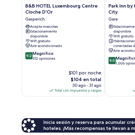
B&B
Park
B&B HOTEL Luxembourg Centre
Park Inn by
HOTEL
Inn
Cloche D'Or
City
Luxembourg
by
Gasperich
Gare
Centre
Radisson
Cloche
Acepta mascotas
Luxembourg
Estacionamie
Estacionamiento
disponible
D'Or
City
disponible
Wifi gratuito
Gasperich
Gare
Wifi gratuito
Habitaciones
Aire acondicionado
conectadas d
Aire acondic
9.2
Magnífico
9.2
9.0
Magnífic
de
312 opiniones
9.0
de
1,006 opini
10,
10,
Magnífico,
$101 por noche
Magnífico,
312
El
$104 en total
1,006
opiniones
precio
opiniones
30 ago - 31 ago
actual
Total con impuestos y cargos
es
de
$104
Inicia sesión y reserva para acumular c
hoteles. ¡Más recompensas te llevan a m