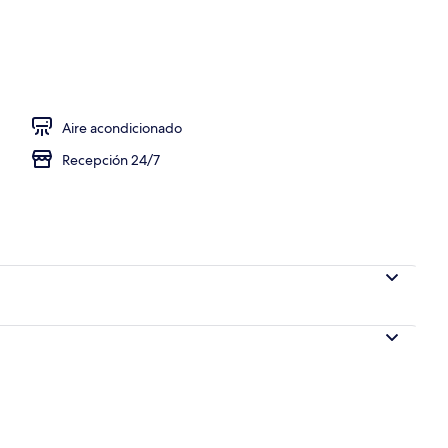
 hipoalergénica y caja de seguridad en la habitación
Aire acondicionado
Recepción 24/7