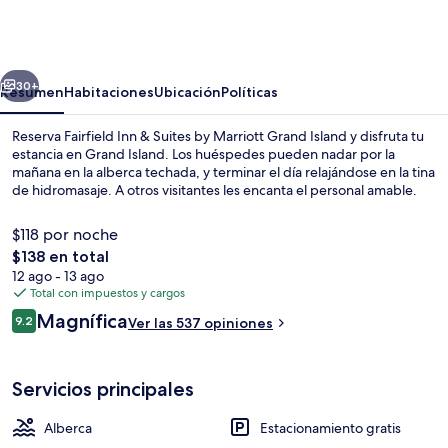
Inn
&
Suites
erior
Siguiente
by
30+
Resumen
Habitaciones
Ubicación
Políticas
Marriott
Reserva Fairfield Inn & Suites by Marriott Grand Island y disfruta tu
Grand
estancia en Grand Island. Los huéspedes pueden nadar por la
mañana en la alberca techada, y terminar el día relajándose en la tina
Island
de hidromasaje. A otros visitantes les encanta el personal amable.
$118 por noche
El
$138 en total
precio
12 ago - 13 ago
total
Total con impuestos y cargos
Lobby
es
Opiniones
Magnífica
9.2
Ver las 537 opiniones
de
9.2 de 10,
$138
Servicios principales
Alberca
Estacionamiento gratis