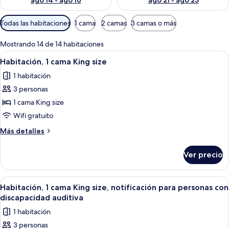
ago 14 - ago 16
ago 21 - ago 23
Filtros
Todas las habitaciones
1 cama
2 camas
3 camas o más
disponibles
para
Mostrando 14 de 14 habitaciones
las
Abrir
Una habitación de hotel con una cama 
3
Habitación, 1 cama King size
habitaciones
todas
1 habitación
las
3 personas
fotos
de
1 cama King size
Habitación,
Wifi gratuito
1
Más
Más detalles
cama
detalles
King
sobre
Ver precio
Habitación,
size
1
cama
Abrir
Una habitación de hotel con una cama 
3
King
Habitación, 1 cama King size, notificación para personas con
todas
size
discapacidad auditiva
las
1 habitación
fotos
3 personas
de