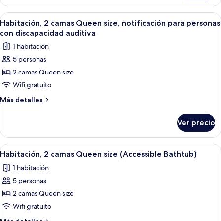
2
camas
Abrir
Una habitación de hotel con dos camas,
3
Queen
Habitación, 2 camas Queen size, notificación para personas
todas
size
con discapacidad auditiva
las
1 habitación
fotos
5 personas
de
2 camas Queen size
Habitación,
2
Wifi gratuito
camas
Más
Más detalles
Queen
detalles
sobre
size,
Ver precio
Habitación,
notificación
2
para
camas
Abrir
Una habitación de hotel con dos camas,
3
personas
Queen
Habitación, 2 camas Queen size (Accessible Bathtub)
todas
size,
con
1 habitación
notificación
las
discapacidad
para
5 personas
fotos
auditiva
personas
de
2 camas Queen size
con
Habitación,
discapacidad
Wifi gratuito
auditiva
2
Más