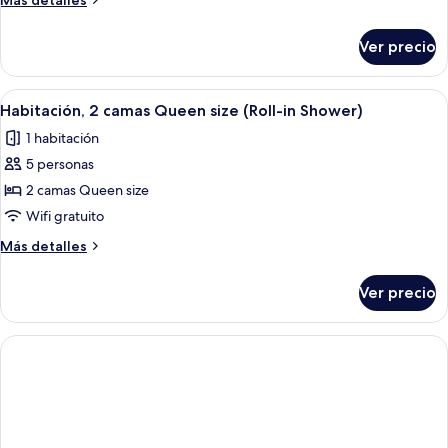
Más detalles
camas
detalles
Queen
sobre
Ver precio
Habitación,
size
2
(Accessible
camas
Abrir
Una habitación de hotel con dos camas,
Bathtub)
3
Queen
Habitación, 2 camas Queen size (Roll-in Shower)
todas
size
1 habitación
(Accessible
las
Bathtub)
5 personas
fotos
de
2 camas Queen size
Habitación,
Wifi gratuito
2
Más
Más detalles
camas
detalles
Queen
sobre
Ver precio
Habitación,
size
2
(Roll-
camas
in
Queen
size
Shower)
(Roll-
in
Shower)