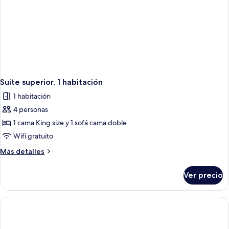
Suite superior, 1 habitación
1 habitación
4 personas
1 cama King size y 1 sofá cama doble
Wifi gratuito
Más
Más detalles
detalles
sobre
Ver precio
Suite
superior,
1
habitación