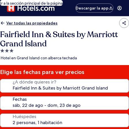
Ir a la sección principal de la página
Descargar la app
Ver todas las propiedades
Fairfield Inn & Suites by Marriott
Grand Island
Propiedad
de
Hotel en Grand Island con alberca techada
3.0
estrellas
Elige las fechas para ver precios
¿A dónde quieres ir?
Fechas
Huéspedes