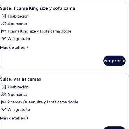
1
Abrir
Habitación de hotel con televisión de p
3
habitación,
Suite, 1 cama King size y sofá cama
todas
notificación
1 habitación
para
las
personas
4 personas
fotos
con
de
1 cama King size y 1 sofá cama doble
discapacidad
Suite,
auditiva
Wifi gratuito
1
Más
Más detalles
cama
detalles
King
sobre
Ver precio
Suite,
size
1
y
cama
Abrir
Una habitación de hotel con un sofá gr
sofá
2
King
Suite, varias camas
todas
size
cama
1 habitación
y
las
sofá
6 personas
fotos
cama
de
2 camas Queen size y 1 sofá cama doble
Suite,
Wifi gratuito
varias
Más
Más detalles
camas
detalles
sobre