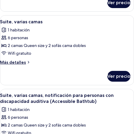
Ver precio
Suite,
varias
camas
Abrir
Una habitación de hotel con dos camas,
3
Suite, varias camas
todas
1 habitación
las
6 personas
fotos
de
2 camas Queen size y 2 sofás cama dobles
Suite,
Wifi gratuito
varias
Más
Más detalles
camas
detalles
sobre
Ver precio
Suite,
varias
camas
Abrir
Una habitación de hotel con un sofá gr
2
Suite, varias camas, notificación para personas con
todas
discapacidad auditiva (Accessible Bathtub)
las
1 habitación
fotos
6 personas
de
2 camas Queen size y 2 sofás cama dobles
Suite,
varias
Wifi gratuito