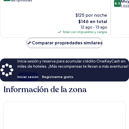
de
188 opiniones
8.4
Muy
8.4
Island
Grand
10,
de
1,02
Island
Excepcional,
10,
$125 por noche
Grand
188
Muy
Island
opiniones
El
$146 en total
bueno,
precio
1,022
12 ago - 13 ago
actual
opinion
Total con impuestos y cargos
es
de
Comparar propiedades similares
$146
Inicia sesión y reserva para acumular crédito OneKeyCash en
miles de hoteles. ¡Más recompensas te llevan a más aventuras!
Iniciar sesión
Registrarme gratis
Información de la zona