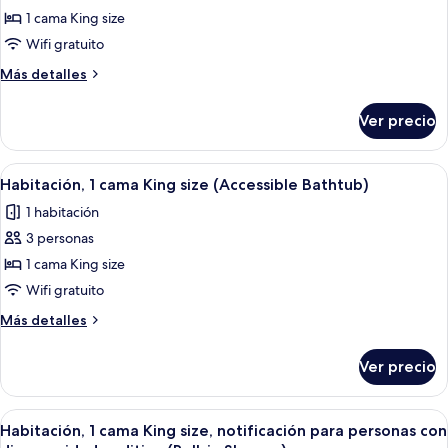
1 cama King size
Habitación,
1
Wifi gratuito
cama
Más
Más detalles
King
detalles
sobre
size,
Ver precio
Habitación,
notificación
1
para
cama
Abrir
Una habitación de hotel con una cama 
3
personas
King
Habitación, 1 cama King size (Accessible Bathtub)
todas
size,
con
1 habitación
notificación
las
discapacidad
para
3 personas
fotos
auditiva
personas
de
1 cama King size
con
Habitación,
discapacidad
Wifi gratuito
auditiva
1
Más
Más detalles
cama
detalles
King
sobre
Ver precio
Habitación,
size
1
(Accessible
cama
Abrir
Una habitación de hotel con una cama 
Bathtub)
3
King
Habitación, 1 cama King size, notificación para personas con
todas
size