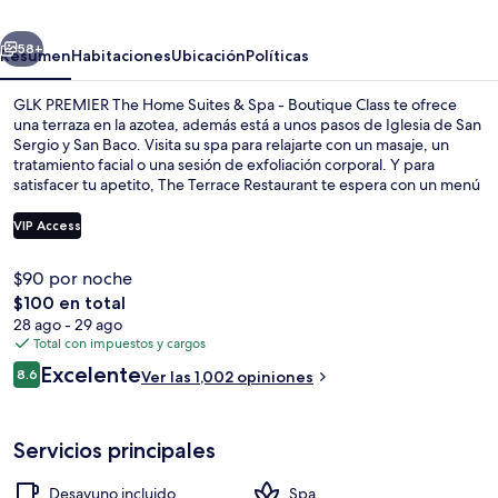
Home
erior
Siguiente
Suites
58+
Resumen
Habitaciones
Ubicación
Políticas
&
GLK PREMIER The Home Suites & Spa - Boutique Class te ofrece
Spa
una terraza en la azotea, además está a unos pasos de Iglesia de San
Sergio y San Baco. Visita su spa para relajarte con un masaje, un
-
tratamiento facial o una sesión de exfoliación corporal. Y para
Boutique
satisfacer tu apetito, The Terrace Restaurant te espera con un menú
de cenas. Este hotel de lujo destaca por su bar o lounge, su sala de
Class
fitness y su sauna. El personal amable y el desayuno reciben muy
VIP Access
buenas calificaciones de otros visitantes. Hay opciones de
transporte público a una corta distancia a pie: Estación de tranvía
$90 por noche
Sultanahmet está a 9 minutos y Estación de tranvía Çemberlitas está
Ropa de cama de alta calidad y miniba
El
$100 en total
a 10 minutos.
precio
28 ago - 29 ago
total
Total con impuestos y cargos
es
Opiniones
Excelente
8.6
Ver las 1,002 opiniones
de
8.6 de 10,
$100
Servicios principales
Desayuno incluido
Spa