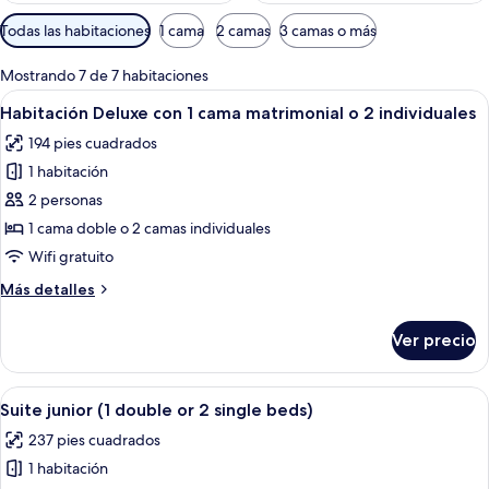
Filtros
Todas las habitaciones
1 cama
2 camas
3 camas o más
disponibles
para
Mostrando 7 de 7 habitaciones
las
Abrir
Ropa de cama de alta calidad y miniba
8
Habitación Deluxe con 1 cama matrimonial o 2 individuales
habitaciones
todas
194 pies cuadrados
las
1 habitación
fotos
de
2 personas
Habitación
1 cama doble o 2 camas individuales
Deluxe
Wifi gratuito
con
Más
Más detalles
1
detalles
cama
sobre
Ver precio
Habitación
matrimonial
Deluxe
o
con
Abrir
Ropa de cama de alta calidad y miniba
2
7
1
Suite junior (1 double or 2 single beds)
todas
individuales
cama
237 pies cuadrados
matrimonial
las
o
1 habitación
fotos
2