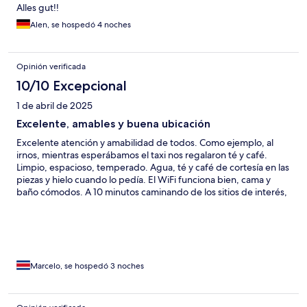
Alles gut!!
Alen, se hospedó 4 noches
Opinión verificada
10/10 Excepcional
1 de abril de 2025
Excelente, amables y buena ubicación
Excelente atención y amabilidad de todos. Como ejemplo, al
irnos, mientras esperábamos el taxi nos regalaron té y café.
Limpio, espacioso, temperado. Agua, té y café de cortesía en las
piezas y hielo cuando lo pedía. El WiFi funciona bien, cama y
baño cómodos. A 10 minutos caminando de los sitios de interés,
estación de tranvía y taxis en la puerta. Excelente relación precio
- calidad.
Marcelo, se hospedó 3 noches