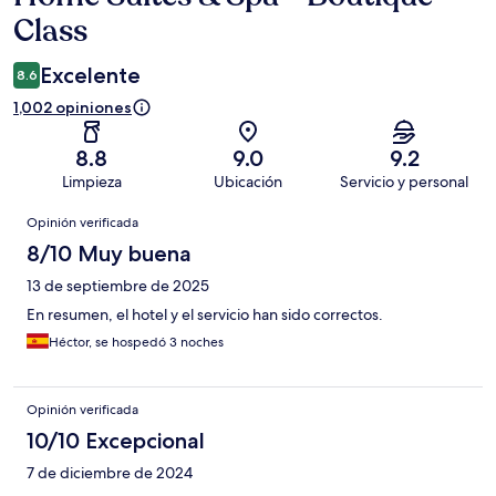
Class
Excelente
8.6
1,002 opiniones
8.8
9.0
9.2
Limpieza
Ubicación
Servicio y personal
Opiniones
Opinión verificada
8/10 Muy buena
13 de septiembre de 2025
En resumen, el hotel y el servicio han sido correctos.
Héctor, se hospedó 3 noches
Opinión verificada
10/10 Excepcional
7 de diciembre de 2024