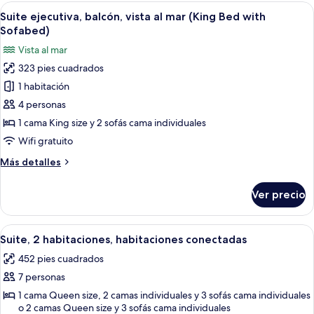
(Quadruple)
Abrir
Ropa de cama de alta calidad y miniba
5
Suite ejecutiva, balcón, vista al mar (King Bed with
todas
Sofabed)
las
Vista al mar
fotos
323 pies cuadrados
de
1 habitación
Suite
ejecutiva,
4 personas
balcón,
1 cama King size y 2 sofás cama individuales
vista
Wifi gratuito
al
Más
Más detalles
mar
detalles
(King
sobre
Ver precio
Suite
Bed
ejecutiva,
with
balcón,
Abrir
Ropa de cama de alta calidad y miniba
Sofabed)
8
vista
Suite, 2 habitaciones, habitaciones conectadas
todas
al
452 pies cuadrados
mar
las
(King
7 personas
fotos
Bed
de
1 cama Queen size, 2 camas individuales y 3 sofás cama individuales
with
o 2 camas Queen size y 3 sofás cama individuales
Suite,
Sofabed)