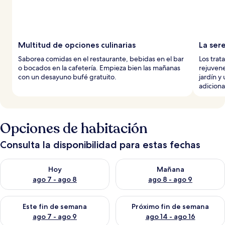
Multitud de opciones culinarias
La ser
Saborea comidas en el restaurante, bebidas en el bar
Los trat
o bocados en la cafetería. Empieza bien las mañanas
rejuvene
con un desayuno bufé gratuito.
jardín y
adiciona
Opciones de habitación
Consulta la disponibilidad para estas fechas
Consulta la disponibilidad para hoy ago 7 - ago 8
Consulta la disponibilidad pa
Hoy
Mañana
ago 7 - ago 8
ago 8 - ago 9
Consulta la disponibilidad para este fin de semana ago 7 - ag
Consulta la disponibilidad par
Este fin de semana
Próximo fin de semana
ago 7 - ago 9
ago 14 - ago 16