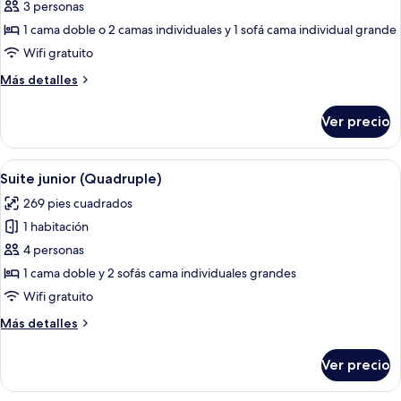
de
3 personas
individuales
Suite
1 cama doble o 2 camas individuales y 1 sofá cama individual grande
junior
Wifi gratuito
(1
Más
Más detalles
double
detalles
or
sobre
Ver precio
Suite
2
junior
single
(1
Abrir
Ropa de cama de alta calidad y miniba
beds)
9
double
Suite junior (Quadruple)
todas
or
269 pies cuadrados
2
las
single
1 habitación
fotos
beds)
de
4 personas
Suite
1 cama doble y 2 sofás cama individuales grandes
junior
Wifi gratuito
(Quadruple)
Más
Más detalles
detalles
sobre
Ver precio
Suite
junior