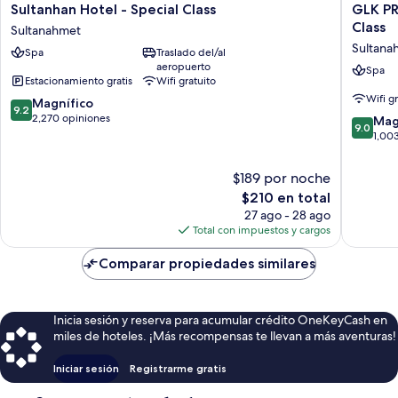
Sultanhan
GLK
Sultanhan Hotel - Special Class
GLK PR
Hotel
PREMIE
Class
Sultanahmet
-
Regenc
Sultana
Spa
Traslado del/al
Special
Suites
aeropuerto
Class
&
Spa
Estacionamiento gratis
Wifi gratuito
Sultanahmet
Spa
Wifi g
9.2
Magnífico
-
9.2
de
2,270 opiniones
Special
9.0
Mag
9.0
10,
Class
de
1,00
Magnífico,
Sultana
10,
2,270
Magnífi
$189 por noche
opiniones
1,003
El
$210 en total
opinion
precio
27 ago - 28 ago
actual
Total con impuestos y cargos
es
de
Comparar propiedades similares
$210
Inicia sesión y reserva para acumular crédito OneKeyCash en
miles de hoteles. ¡Más recompensas te llevan a más aventuras!
Iniciar sesión
Registrarme gratis