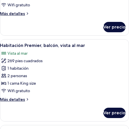
Wifi gratuito
2
habitaciones,
Más
Más detalles
habitaciones
detalles
sobre
conectadas
Ver precio
Suite,
2
habitaciones,
Abrir
Ropa de cama de alta calidad y miniba
14
habitaciones
Habitación Premier, balcón, vista al mar
todas
conectadas
Vista al mar
las
269 pies cuadrados
fotos
de
1 habitación
Habitación
2 personas
Premier,
1 cama King size
balcón,
Wifi gratuito
vista
Más
Más detalles
al
detalles
mar
sobre
Ver precio
Habitación
Premier,
balcón,
Abrir
Ropa de cama de alta calidad y miniba