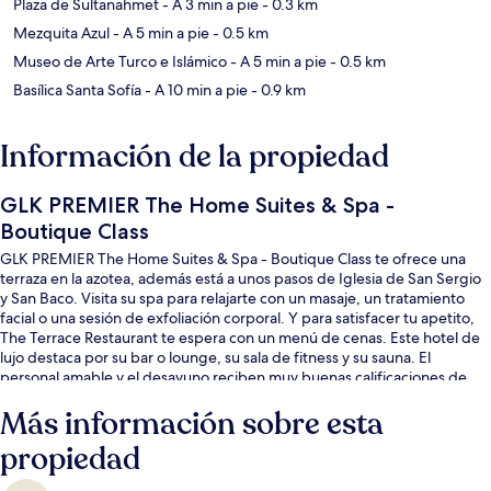
Plaza de Sultanahmet
- A 3 min a pie
- 0.3 km
Mezquita Azul
- A 5 min a pie
- 0.5 km
Museo de Arte Turco e Islámico
- A 5 min a pie
- 0.5 km
Basílica Santa Sofía
- A 10 min a pie
- 0.9 km
Información de la propiedad
GLK PREMIER The Home Suites & Spa -
Boutique Class
GLK PREMIER The Home Suites & Spa - Boutique Class te ofrece una
terraza en la azotea, además está a unos pasos de Iglesia de San Sergio
y San Baco. Visita su spa para relajarte con un masaje, un tratamiento
facial o una sesión de exfoliación corporal. Y para satisfacer tu apetito,
The Terrace Restaurant te espera con un menú de cenas. Este hotel de
lujo destaca por su bar o lounge, su sala de fitness y su sauna. El
personal amable y el desayuno reciben muy buenas calificaciones de
otros visitantes. Hay opciones de transporte público a una corta
Más información sobre esta
distancia a pie: Estación de tranvía Sultanahmet está a 9 minutos y
Estación de tranvía Çemberlitas está a 10 minutos.
propiedad