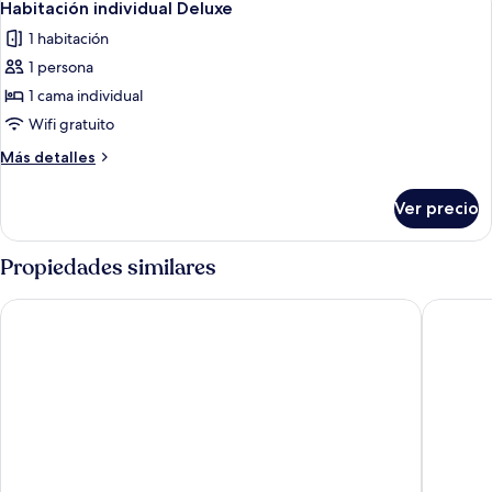
2
vista
Habitación individual Deluxe
todas
al
1 habitación
mar
las
1 persona
fotos
de
1 cama individual
Habitación
Wifi gratuito
individual
Más
Más detalles
Deluxe
detalles
sobre
Ver precio
Habitación
individual
Deluxe
Propiedades similares
Sultanhan Hotel - Special Class
GLK PREM