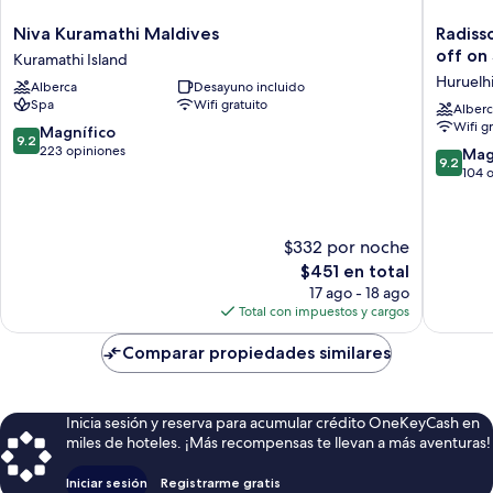
Niva
Radisso
Niva Kuramathi Maldives
Radiss
Kuramathi
Blu
off on
Kuramathi Island
Maldives
Resort
Huruelhi
Alberca
Desayuno incluido
Kuramathi
Maldive
Spa
Wifi gratuito
Island
with
Alberc
Wifi g
50
9.2
Magnífico
9.2
percent
de
223 opiniones
9.2
Mag
9.2
off
10,
de
104 
on
Magnífico,
10,
Sea
223
Magnífi
Plane
opiniones
104
$332 por noche
round
opinion
trip
El
$451 en total
03
precio
17 ago - 18 ago
nights
actual
Total con impuestos y cargos
&
es
above
de
Comparar propiedades similares
Huruelhi
$451
Island
Inicia sesión y reserva para acumular crédito OneKeyCash en
miles de hoteles. ¡Más recompensas te llevan a más aventuras!
Iniciar sesión
Registrarme gratis