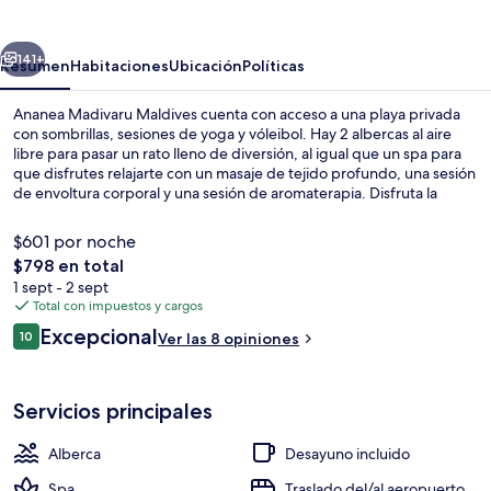
Maldives
erior
Siguiente
141+
Resumen
Habitaciones
Ubicación
Políticas
Ananea Madivaru Maldives cuenta con acceso a una playa privada
con sombrillas, sesiones de yoga y vóleibol. Hay 2 albercas al aire
libre para pasar un rato lleno de diversión, al igual que un spa para
que disfrutes relajarte con un masaje de tejido profundo, una sesión
de envoltura corporal y una sesión de aromaterapia. Disfruta la
gastronomía en sus 8 restaurantes, y si quieres tomar un coctel, los 2
bares en la playa son un buen lugar. Otros servicios y amenidades a
$601 por noche
destacar de este hotel de lujo son sus 2 bares o lounges, su bar
El
$798 en total
junto a la alberca y su sala de fitness.
precio
1 sept - 2 sept
Vista frontal de la propiedad
total
Total con impuestos y cargos
es
Opiniones
Excepcional
10
Ver las 8 opiniones
de
10 de 10,
$798
Servicios principales
Alberca
Desayuno incluido
Spa
Traslado del/al aeropuerto