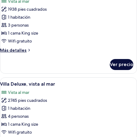
Vista al mar
privada,
las
vista
1938 pies cuadrados
fotos
a
de
1 habitación
la
Villa,
playa
3 personas
alberca
1 cama King size
privada,
Wifi gratuito
vista
Más
Más detalles
al
detalles
mar
sobre
Ver precio
Villa,
alberca
privada,
Abrir
Cabañas sobre el agua con piscina, ter
10
vista
Villa Deluxe, vista al mar
todas
al
Vista al mar
mar
las
2745 pies cuadrados
fotos
de
1 habitación
Villa
4 personas
Deluxe,
1 cama King size
vista
Wifi gratuito
al