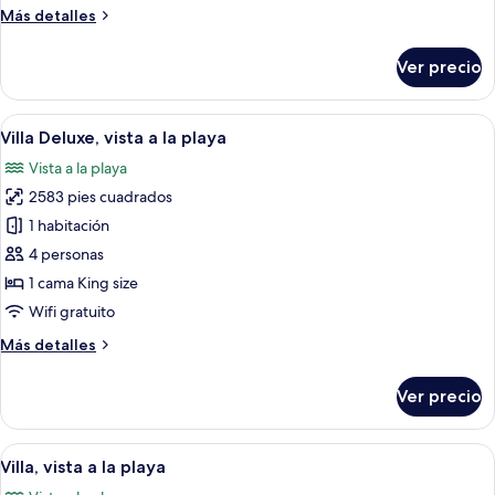
Más
Más detalles
mar
detalles
sobre
Ver precio
Villa
Deluxe,
vista
Abrir
Una villa moderna con piscina, un po
9
al
Villa Deluxe, vista a la playa
todas
mar
Vista a la playa
las
2583 pies cuadrados
fotos
de
1 habitación
Villa
4 personas
Deluxe,
1 cama King size
vista
Wifi gratuito
a
Más
Más detalles
la
detalles
playa
sobre
Ver precio
Villa
Deluxe,
vista
Abrir
Zona de piscina con sillones de descan
6
a
Villa, vista a la playa
todas
la