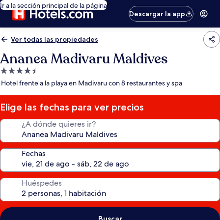
Ir a la sección principal de la página
Descargar la app
Ver todas las propiedades
Ananea Madivaru Maldives
Propiedad
de
Hotel frente a la playa en Madivaru con 8 restaurantes y spa
4.5
estrellas
Elige las fechas para ver precios
¿A dónde quieres ir?
Fechas
Huéspedes
Buscar