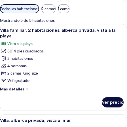
Filtros
Todas las habitaciones
2 camas
1 cama
disponibles
para
Mostrando 5 de 5 habitaciones
las
Abrir
Una casa moderna de dos pisos con pis
17
Villa familiar, 2 habitaciones, alberca privada, vista a la
habitaciones
todas
playa
las
Vista a la playa
fotos
3014 pies cuadrados
de
2 habitaciones
Villa
familiar,
4 personas
2
2 camas King size
habitaciones,
Wifi gratuito
alberca
Más
Más detalles
privada,
detalles
vista
sobre
Ver precio
Villa
a
familiar,
la
2
Abrir
Villas sobre el agua con piscinas, con
playa
21
habitaciones,
Villa, alberca privada, vista al mar
todas
alberca