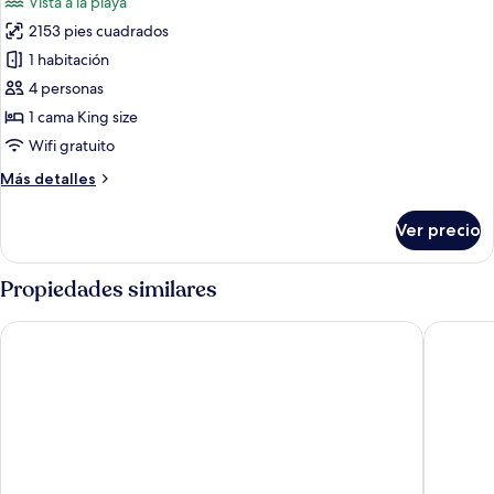
Vista a la playa
playa
las
2153 pies cuadrados
fotos
de
1 habitación
Villa,
4 personas
vista
1 cama King size
a
Wifi gratuito
la
Más
Más detalles
playa
detalles
sobre
Ver precio
Villa,
vista
a
Propiedades similares
la
playa
Niva Kuramathi Maldives
Radisson