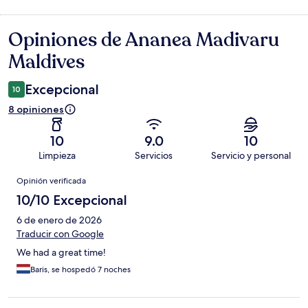
Opiniones de Ananea Madivaru
Opiniones
Maldives
Excepcional
10
8 opiniones
10
9.0
10
Limpieza
Servicios
Servicio y personal
Opiniones
Opinión verificada
10/10 Excepcional
6 de enero de 2026
Traducir con Google
We had a great time!
Baris, se hospedó 7 noches