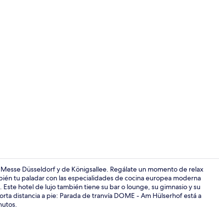
Lobby loung
de Messe Düsseldorf y de Königsallee. Regálate un momento de relax
mbién tu paladar con las especialidades de cocina europea moderna
 Este hotel de lujo también tiene su bar o lounge, su gimnasio y su
Servicio de 
corta distancia a pie: Parada de tranvía DOME - Am Hülserhof está a
nutos.