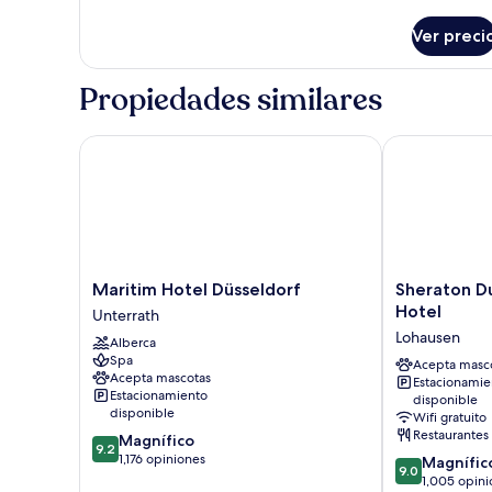
detalles
sobre
Ver preci
Suite,
hidromasaje
Propiedades similares
Maritim Hotel Düsseldorf
Sheraton Dues
Maritim
Sheraton
Maritim Hotel Düsseldorf
Sheraton Du
Hotel
Duesseldorf
Hotel
Unterrath
Düsseldorf
Airport
Lohausen
Alberca
Unterrath
Hotel
Spa
Lohausen
Acepta masc
Acepta mascotas
Estacionamie
Estacionamiento
disponible
disponible
Wifi gratuito
Restaurantes
9.2
Magnífico
9.2
de
1,176 opiniones
9.0
Magnífic
9.0
10,
de
1,005 opini