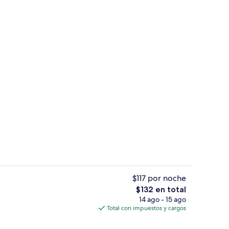
e
Café
$117 por noche
El
$132 en total
precio
14 ago - 15 ago
la propiedad
Lobby lounge
total
Total con impuestos y cargos
es
de