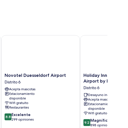
t of JdV by Hyatt
Novotel Duesseldorf Airport
Holiday Inn Express Dü
Novotel
Holiday
Novotel Duesseldorf Airport
Holiday Inn Express 
Duesseldorf
Inn
Airport by IHG
Distrito 6
Airport
Express
Distrito 6
Acepta mascotas
Distrito
Düsseldorf
Estacionamiento
6
Airport
Desayuno incluido
disponible
Acepta mascotas
by
Wifi gratuito
Estacionamiento
IHG
Restaurantes
disponible
Distrito
Wifi gratuito
8.8
Excelente
6
8.8
de
299 opiniones
9.2
Magnífico
9.2
10,
de
898 opiniones