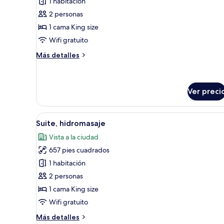
1 habitación
Habitación
2 personas
ejecutiva
1 cama King size
Wifi gratuito
Más
Más detalles
detalles
sobre
Habitación
ejecutiva
Ver preci
Abrir
Una habitación de hotel moder
17
Suite, hidromasaje
todas
Vista a la ciudad
las
657 pies cuadrados
fotos
de
1 habitación
Suite,
2 personas
hidromasaje
1 cama King size
Wifi gratuito
Más
Más detalles