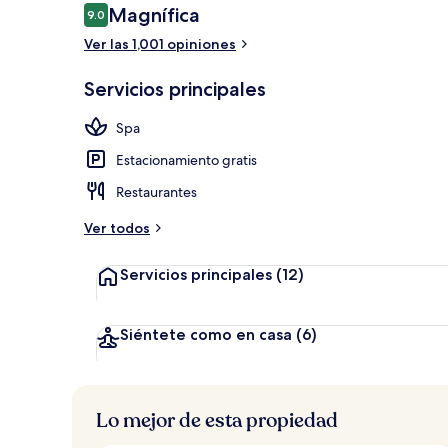
Opiniones
Magnífica
9.0
9.0 de 10,
Ver las 1,001 opiniones
Sauna, baño 
Servicios principales
Spa
Estacionamiento gratis
Restaurantes
Ver todos
Servicios principales
(12)
Siéntete como en casa
(6)
Lo mejor de esta propiedad