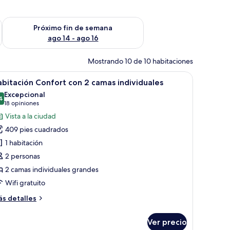
fin de semana ago 7 - ago 9
Consulta la disponibilidad para el próximo fin de semana ago 
Próximo fin de semana
ago 14 - ago 16
Mostrando 10 de 10 habitaciones
grande, estanterías de madera y un mural de un león.
brir
Una habitación de hotel moderna con una cama
8
bitación Confort con 2 camas individuales
odas
Excepcional
s
4
9.4 de 10
(18
18 opiniones
otos
opiniones)
Vista a la ciudad
e
409 pies cuadrados
abitación
1 habitación
onfort
2 personas
on
2 camas individuales grandes
amas
Wifi gratuito
ndividuales
ás
s detalles
talles
bre
Ver precio
bitación