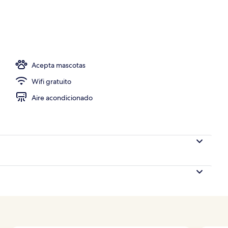
de vapor y masajes con piedras calientes
Acepta mascotas
Wifi gratuito
Aire acondicionado