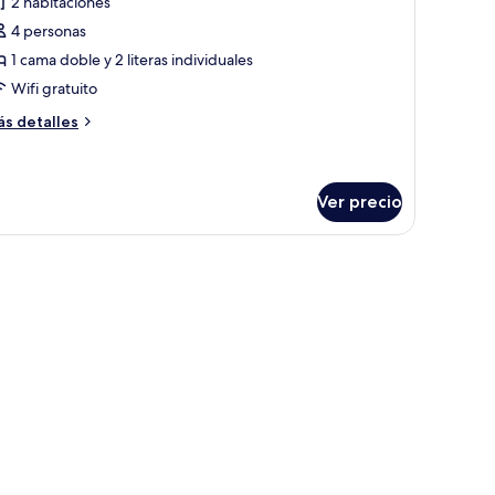
2 habitaciones
uite
4 personas
miliar,
1 cama doble y 2 literas individuales
Wifi gratuito
abitaciones
ás
s detalles
talles
bre
ite
miliar,
Ver precio
bitaciones
turno en el techo.