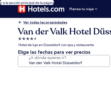
Ir a la sección principal de la página
Planea tu viaje
Ver todas las propiedades
Van der Valk Hotel Düs
Propiedad
de
Hotel de lujo en Düsseldorf con spa y restaurante
4.5
Elige las fechas para ver precios
estrellas
¿A dónde quieres ir?
Galería
de
fotos
de
Van
der