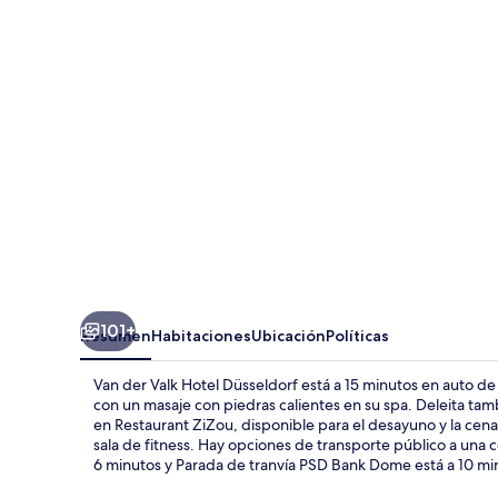
Valk
Hotel
Düsseldorf
101+
Resumen
Habitaciones
Ubicación
Políticas
Van der Valk Hotel Düsseldorf está a 15 minutos en auto 
con un masaje con piedras calientes en su spa. Deleita ta
en Restaurant ZiZou, disponible para el desayuno y la cena.
sala de fitness. Hay opciones de transporte público a una 
6 minutos y Parada de tranvía PSD Bank Dome está a 10 mi