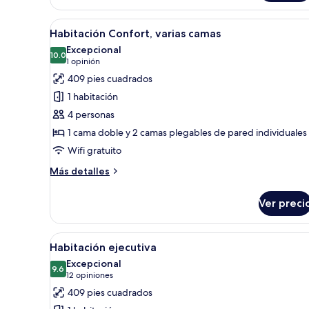
Abrir
Una habitación de hotel moder
7
Habitación Confort, varias camas
todas
Excepcional
las
10.0
10.0 de 10
(1
1 opinión
fotos
opinión)
409 pies cuadrados
de
1 habitación
Habitación
4 personas
Confort,
1 cama doble y 2 camas plegables de pared individuales
varias
Wifi gratuito
camas
Más
Más detalles
detalles
sobre
Ver preci
Habitación
Confort,
varias
Abrir
Una habitación de hotel con una
6
camas
Habitación ejecutiva
todas
Excepcional
las
9.6
9.6 de 10
(12
12 opiniones
fotos
opiniones)
409 pies cuadrados
de