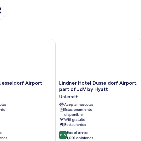
o
seldorf Airport Hotel
Lindner Hotel Dusseldorf Airport, par
Lindner
esseldorf Airport
Lindner Hotel Dusseldorf Airport,
Hotel
part of JdV by Hyatt
Dusseldorf
Unterrath
Airport,
otas
part
Acepta mascotas
nto
Estacionamiento
of
disponible
JdV
Wifi gratuito
by
Restaurantes
Hyatt
8.6
o
Excelente
Unterrath
8.6
de
ones
1,001 opiniones