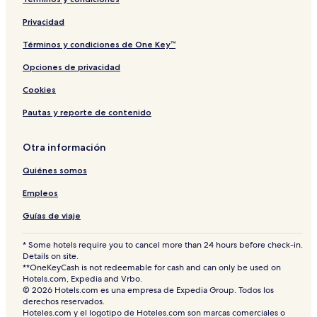
-
s
e
i
A
-
c
n
Privacidad
L
A
t
c
e
d
i
a
Términos y condiciones de One Key™
a
u
o
d
Opciones de privacidad
d
l
n
e
i
t
C
Cookies
n
s
o
g
r
r
Pautas y reporte de contenido
h
e
t
o
c
e
t
o
s
Otra información
e
m
i
Quiénes somos
l
m
n
o
e
g
Empleos
f
n
o
t
d
l
Guías de viaje
h
e
f
e
d
r
* Some hotels require you to cancel more than 24 hours before check-in.
w
e
Details on site.
o
s
**OneKeyCash is not redeemable for cash and can only be used on
r
o
Hotels.com, Expedia and Vrbo.
l
r
© 2026 Hotels.com es una empresa de Expedia Group. Todos los
d
t
derechos reservados.
Hoteles.com y el logotipo de Hoteles.com son marcas comerciales o