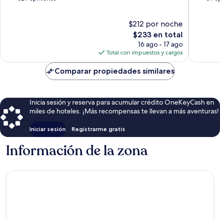
10,
10,
Excepcional,
Excepcio
$212 por noche
629
59
opiniones
El
opinion
$233 en total
precio
16 ago - 17 ago
actual
Total con impuestos y cargos
es
de
Comparar propiedades similares
$233
Inicia sesión y reserva para acumular crédito OneKeyCash en
miles de hoteles. ¡Más recompensas te llevan a más aventuras!
Iniciar sesión
Registrarme gratis
Información de la zona