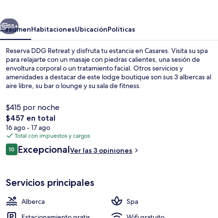
erior
Siguiente
55+
Resumen
Habitaciones
Ubicación
Políticas
Reserva DDG Retreat y disfruta tu estancia en Casares. Visita su spa
para relajarte con un masaje con piedras calientes, una sesión de
envoltura corporal o un tratamiento facial. Otros servicios y
amenidades a destacar de este lodge boutique son sus 3 albercas al
aire libre, su bar o lounge y su sala de fitness.
$415 por noche
El
$457 en total
precio
16 ago - 17 ago
3 albercas al aire libre, alberca infinita
total
Total con impuestos y cargos
es
Opiniones
Excepcional
10
Ver las 3 opiniones
de
10 de 10,
$457
Servicios principales
Alberca
Spa
Estacionamiento gratis
Wifi gratuito