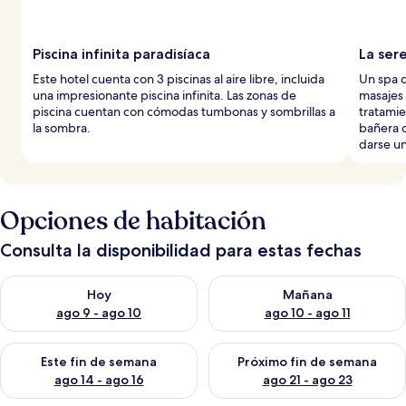
Piscina infinita paradisíaca
La ser
Este hotel cuenta con 3 piscinas al aire libre, incluida
Un spa d
una impresionante piscina infinita. Las zonas de
masajes 
piscina cuentan con cómodas tumbonas y sombrillas a
tratamie
la sombra.
bañera 
darse un
Opciones de habitación
Consulta la disponibilidad para estas fechas
Consulta la disponibilidad para hoy ago 9 - ago 10
Consulta la disponibilidad par
Hoy
Mañana
ago 9 - ago 10
ago 10 - ago 11
Consulta la disponibilidad para este fin de semana ago 14 - ag
Consulta la disponibilidad pa
Este fin de semana
Próximo fin de semana
ago 14 - ago 16
ago 21 - ago 23