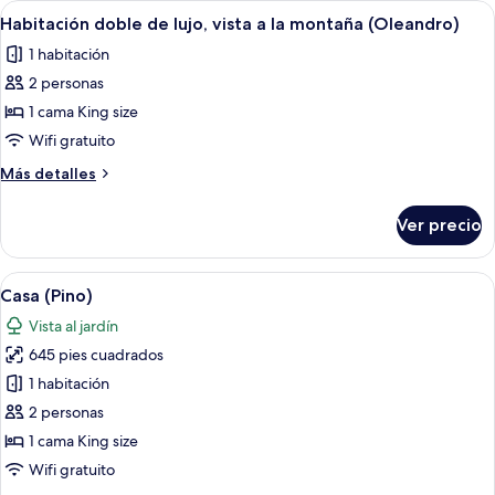
Abrir
Un dormitorio amplio con una cama gra
7
Habitación doble de lujo, vista a la montaña (Oleandro)
todas
1 habitación
las
2 personas
fotos
de
1 cama King size
Habitación
Wifi gratuito
doble
Más
Más detalles
de
detalles
lujo,
sobre
Ver precio
Habitación
vista
doble
a
de
Abrir
Un jacuzzi con pétalos de rosa flota
la
16
lujo,
Casa (Pino)
todas
vista
montaña
Vista al jardín
a
las
(Oleandro)
la
645 pies cuadrados
fotos
montaña
de
1 habitación
(Oleandro)
Casa
2 personas
(Pino)
1 cama King size
Wifi gratuito