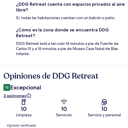
¿DDG Retreat cuenta con espacios privados al aire
libre?
Sí, todas las habitaciones cuentan con un balcón o patio.
¿Cómo es la zona donde se encuentra DDG
Retreat?
DDG Retreat está a tan solo 14 minutos a pie de Fuente de
Carlos III y a 16 minutos a pie de Museo Casa Natal de Blas
Infante.
Opiniones de DDG Retreat
Opiniones
Excepcional
10
3 opiniones
10
10
10
Limpieza
Servicios
Servicio y personal
Opiniones
Opinión verificada