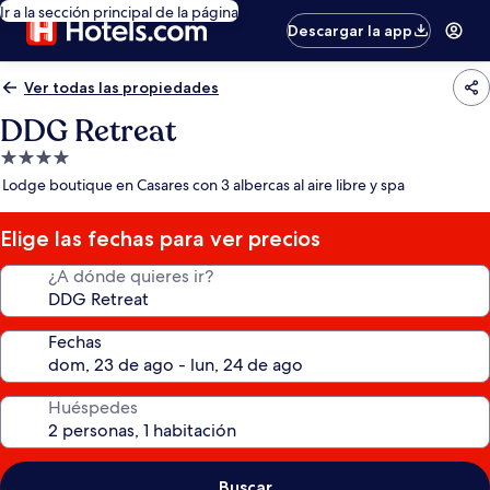
Ir a la sección principal de la página
Descargar la app
Ver todas las propiedades
DDG Retreat
Propiedad
de
Lodge boutique en Casares con 3 albercas al aire libre y spa
4.0
estrellas
Elige las fechas para ver precios
¿A dónde quieres ir?
Fechas
Huéspedes
Buscar