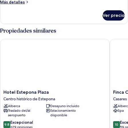
Más
Más detalles
detalles
sobre
Ver precio
Casa
(Pino)
Propiedades similares
Hotel Estepona Plaza
Finca Co
Hotel
Finca
Hotel Estepona Plaza
Finca 
Estepona
Cortesin
Centro histórico de Estepona
Casares
Plaza
Hotel
Alberca
Desayuno incluido
Alberc
Centro
Golf
Traslado del/al
Estacionamiento
Spa
histórico
&
aeropuerto
disponible
de
Spa
9.8
10.0
Estepona
Excepcional
Casares
Exc
9.8
10
de
de
629 opiniones
59 o