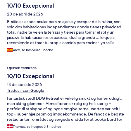
10/10 Excepcional
20 de abril de 2026
El sitio es espectacular para relajarse y escapar de la rutina, son
solo dos habitaciones independientes donde tienes privacidad
total, nadie te ve en la terraza y tienes para tomar el sol y un
jacuzzi, la habitación es espaciosa, ducha grande … lo que si
recomiendo es traer tu propia comida para cocinar, yo salí a
cenar a un restaurante que me recomedaron ( muy bueno
Alex, se hospedó 1 noche
también ) pero la idea era relajarse y no salir. Lo recomiendo y
volvería
Opinión verificada
10/10 Excepcional
13 de abril de 2026
Traducir con Google
Fantastisk sted! DDG Retreat er virkelig smukt og har en udsigt,
man aldrig glemmer. Atmosfæren er rolig og helt særlig –
perfekt til at slappe af og nyde omgivelserne. Værten var helt i
top – super hjælpsom og imødekommende. De fandt de bedste
restauranter i området og sørgede endda for at booke bord for
os, hvilket gjorde opholdet endnu mere afslappende og
Thomas, se hospedó 3 noches
luksuriøst. Kan varmt anbefales! Fantastic place! DDG Retreat is