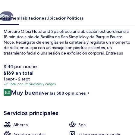
Hotel
and
erior
Siguiente
Spa
136+
Resumen
Habitaciones
Ubicación
Políticas
Mercure Olbia Hotel and Spa ofrece una ubicación extraordinaria a
15 minutos a pie de Basílica de San Simplicio y de Parque Fausto
Noce. Recárgate de energías en la cafetería y regálate un momento
de relax en su spa con un masaje con piedras calientes, un
tratamiento facial o una sesión de exfoliación corporal. Entre sus
amenidades y servicios destacan su bar junto a la alberca, su
gimnasio y su sala de fitness.
$144 por noche
El
$169 en total
precio
1 sept - 2 sept
Salas de tratamiento para parejas, sau
total
Total con impuestos y cargos
es
Opiniones
Muy buena
8.0
Ver las 588 opiniones
de
8.0 de 10,
$169
Servicios principales
Alberca
Spa
Acepta mascotas
Estacionamiento gratis