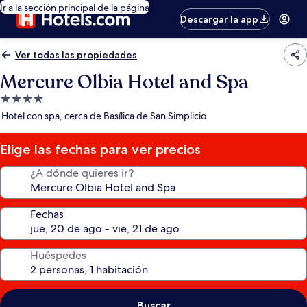
Ir a la sección principal de la página
Descargar la app
Ver todas las propiedades
Mercure Olbia Hotel and Spa
Propiedad
de
Hotel con spa, cerca de Basílica de San Simplicio
4.0
estrellas
Elige las fechas para ver precios
¿A dónde quieres ir?
Fechas
Huéspedes
Buscar