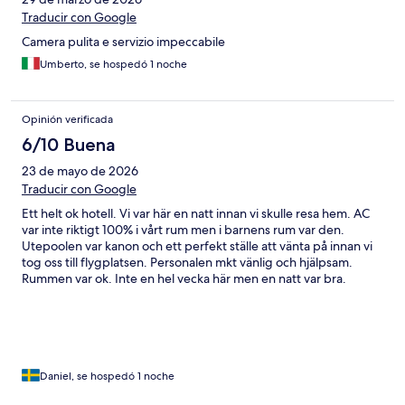
Traducir con Google
Camera pulita e servizio impeccabile
Umberto, se hospedó 1 noche
Opinión verificada
6/10 Buena
23 de mayo de 2026
Traducir con Google
Ett helt ok hotell. Vi var här en natt innan vi skulle resa hem. AC
var inte riktigt 100% i vårt rum men i barnens rum var den.
Utepoolen var kanon och ett perfekt ställe att vänta på innan vi
tog oss till flygplatsen. Personalen mkt vänlig och hjälpsam.
Rummen var ok. Inte en hel vecka här men en natt var bra.
Daniel, se hospedó 1 noche