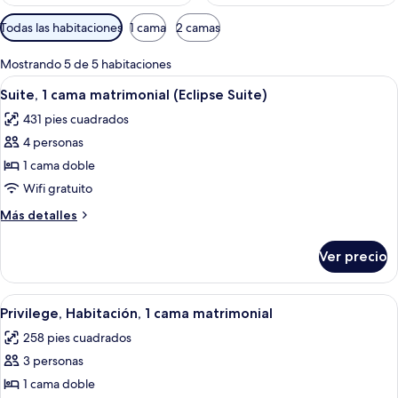
Filtros
Todas las habitaciones
1 cama
2 camas
disponibles
para
Mostrando 5 de 5 habitaciones
las
Abrir
Un dormitorio con cama, mesita de n
21
Suite, 1 cama matrimonial (Eclipse Suite)
habitaciones
todas
431 pies cuadrados
las
4 personas
fotos
de
1 cama doble
Suite,
Wifi gratuito
1
Más
Más detalles
cama
detalles
matrimonial
sobre
Ver precio
Suite,
(Eclipse
1
Suite)
cama
Abrir
Ropa de cama de alta calidad y miniba
8
matrimonial
Privilege, Habitación, 1 cama matrimonial
todas
(Eclipse
258 pies cuadrados
Suite)
las
3 personas
fotos
de
1 cama doble