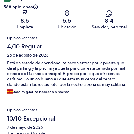
588 opiniones
8.6
6.6
8.4
Limpieza
Ubicación
Servicio y personal
Opiniones
Opinión verificada
4/10 Regular
26 de agosto de 2023
Está en estado de abandono, te hacen entrar por la puerta que
da al parking y la piscina ya que la principal está cerrada por mal
estado de l fachada principal. El precio por lo que ofrecen es
carísimo. Lo único bueno es que esta muy cerca del centro
donde están los restau, etc. por la noche la zona es muy solitaria.
No volveré.
Jose miguel, se hospedó 5 noches
Opinión verificada
10/10 Excepcional
7 de mayo de 2026
Traducir con Google