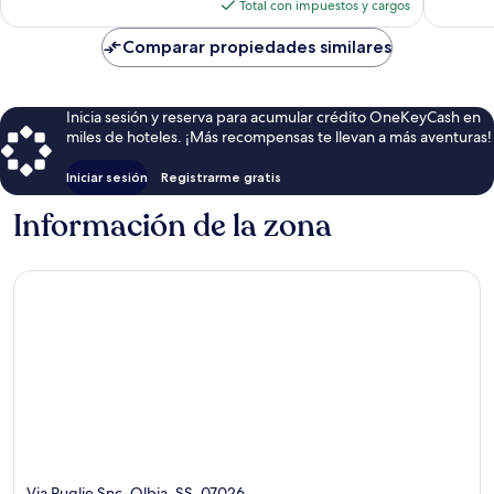
actual
Total con impuestos y cargos
es
de
Comparar propiedades similares
$291
Inicia sesión y reserva para acumular crédito OneKeyCash en
miles de hoteles. ¡Más recompensas te llevan a más aventuras!
Iniciar sesión
Registrarme gratis
Información de la zona
Via Puglie Snc, Olbia, SS, 07026