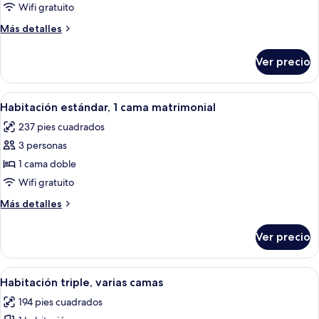
Privilege,
Wifi gratuito
Habitación,
Más
Más detalles
1
detalles
cama
sobre
Ver precio
Privilege,
matrimonial
Habitación,
1
Abrir
Una habitación de hotel con cama, escrit
9
cama
Habitación estándar, 1 cama matrimonial
todas
matrimonial
237 pies cuadrados
las
3 personas
fotos
de
1 cama doble
Habitación
Wifi gratuito
estándar,
Más
Más detalles
1
detalles
cama
sobre
Ver precio
Habitación
matrimonial
estándar,
1
Abrir
Habitación de hotel con cama, espejo,
5
cama
Habitación triple, varias camas
todas
matrimonial
194 pies cuadrados
las