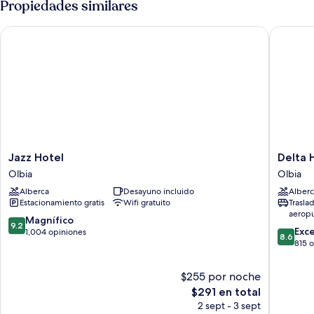
Propiedades similares
sofá
cama
matrimonial
cama
Jazz Hotel
Delta Ho
y
sofá
cama
Jazz
Delta
Jazz Hotel
Delta 
Hotel
Hotels
Olbia
Olbia
Olbia
by
Alberca
Desayuno incluido
Alberc
Marriott
Estacionamiento gratis
Wifi gratuito
Trasla
Olbia
aerop
Sardinia
9.2
Magnífico
9.2
8.6
Olbia
Exc
de
1,004 opiniones
8.6
de
815 
10,
10,
Magnífico,
Excelent
1,004
$255 por noche
815
opiniones
El
$291 en total
opinion
precio
2 sept - 3 sept