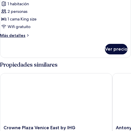
1 habitación
de
2 personas
Habitación,
1
1 cama King size
cama
Wifi gratuito
King
Más
Más detalles
size,
detalles
con
sobre
Ver precio
Habitación,
acceso
1
para
cama
Propiedades similares
personas
King
size,
discapacitadas
Crowne Plaza Venice East by IHG
Antony P
con
acceso
para
personas
discapacitadas
Crowne
Antony
Crowne Plaza Venice East by IHG
Antony