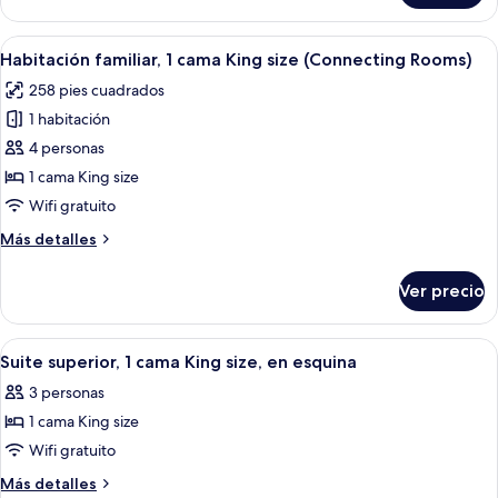
2
camas
Abrir
Una habitación de hotel moderna con u
6
individuales
Habitación familiar, 1 cama King size (Connecting Rooms)
todas
258 pies cuadrados
las
1 habitación
fotos
de
4 personas
Habitación
1 cama King size
familiar,
Wifi gratuito
1
Más
Más detalles
cama
detalles
King
sobre
Ver precio
Habitación
size
familiar,
(Connecting
1
Abrir
Una sala de estar moderna con un sofá 
Rooms)
4
cama
Suite superior, 1 cama King size, en esquina
todas
King
3 personas
size
las
(Connecting
1 cama King size
fotos
Rooms)
de
Wifi gratuito
Suite
Más
Más detalles