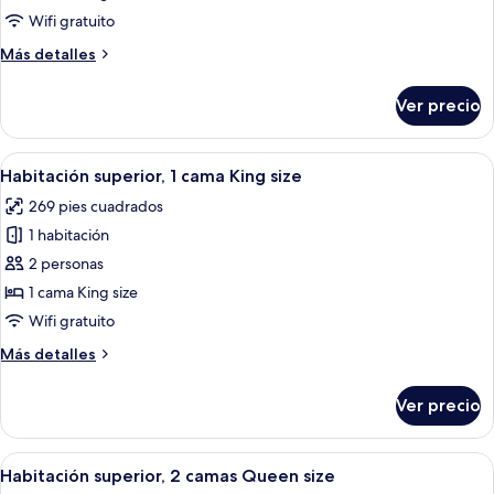
1
Wifi gratuito
cama
Más
Más detalles
King
detalles
size,
sobre
Ver precio
Suite,
en
1
esquina
cama
Abrir
Habitación de hotel con cama, escritori
6
King
Habitación superior, 1 cama King size
todas
size,
269 pies cuadrados
en
las
esquina
1 habitación
fotos
de
2 personas
Habitación
1 cama King size
superior,
Wifi gratuito
1
Más
Más detalles
cama
detalles
King
sobre
Ver precio
Habitación
size
superior,
1
Abrir
Habitación de hotel con dos camas, s
9
cama
Habitación superior, 2 camas Queen size
todas
King