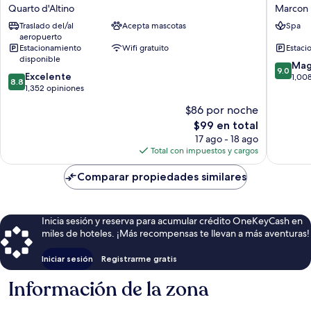
Plaza
Palace
Quarto d'Altino
Marcon
Venice
Hotel
Traslado del/al
Acepta mascotas
Spa
East
Marcon
aeropuerto
by
Estacionamiento
Wifi gratuito
Estaci
IHG
disponible
9.0
Quarto
Mag
9.0
8.8
Excelente
de
d'Altino
1,00
8.8
de
1,352 opiniones
10,
10,
Magnífi
$86 por noche
Excelente,
1,008
El
$99 en total
1,352
opinion
precio
opiniones
17 ago - 18 ago
actual
Total con impuestos y cargos
es
de
Comparar propiedades similares
$99
Inicia sesión y reserva para acumular crédito OneKeyCash en
miles de hoteles. ¡Más recompensas te llevan a más aventuras!
Iniciar sesión
Registrarme gratis
Información de la zona