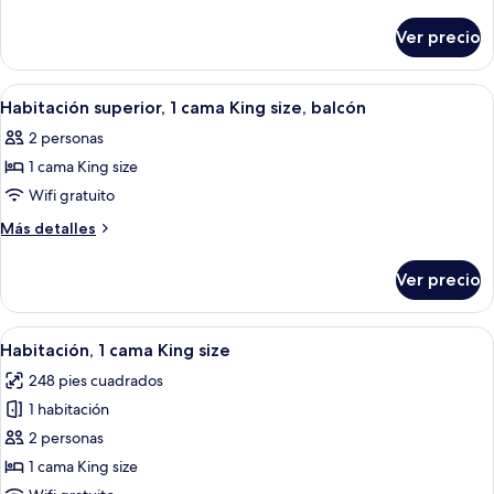
superior,
detalles
sobre
1
Ver precio
Suite
cama
superior,
King
1
Abrir
Una terraza de madera con una mesa y s
4
size,
cama
Habitación superior, 1 cama King size, balcón
todas
King
en
2 personas
size,
las
esquina
en
1 cama King size
fotos
esquina
de
Wifi gratuito
Habitación
Más
Más detalles
superior,
detalles
sobre
1
Ver precio
Habitación
cama
superior,
King
1
Abrir
Una habitación de hotel moderna con u
9
size,
cama
Habitación, 1 cama King size
todas
King
balcón
248 pies cuadrados
size,
las
balcón
1 habitación
fotos
de
2 personas
Habitación,
1 cama King size
1