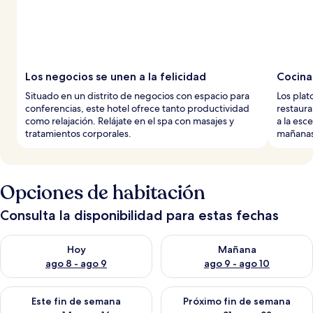
Los negocios se unen a la felicidad
Cocina
Situado en un distrito de negocios con espacio para
Los plat
conferencias, este hotel ofrece tanto productividad
restaura
como relajación. Relájate en el spa con masajes y
a la esc
tratamientos corporales.
mañanas
Opciones de habitación
Consulta la disponibilidad para estas fechas
Consulta la disponibilidad para hoy ago 8 - ago 9
Consulta la disponibilidad pa
Hoy
Mañana
ago 8 - ago 9
ago 9 - ago 10
Consulta la disponibilidad para este fin de semana ago 14 - ag
Consulta la disponibilidad pa
Este fin de semana
Próximo fin de semana