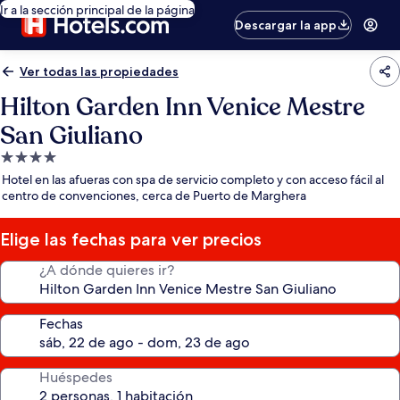
Ir a la sección principal de la página
Descargar la app
Ver todas las propiedades
Hilton Garden Inn Venice Mestre
San Giuliano
Propiedad
de
Hotel en las afueras con spa de servicio completo y con acceso fácil al
4.0
centro de convenciones, cerca de Puerto de Marghera
estrellas
Elige las fechas para ver precios
¿A dónde quieres ir?
Fechas
Huéspedes