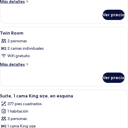
Más
Más detalles
Room
detalles
sobre
Ver precio
King
Room
Abrir
Ropa de cama de alta calidad y edred
13
Twin Room
todas
2 personas
las
2 camas individuales
fotos
de
Wifi gratuito
Twin
Más
Más detalles
Room
detalles
sobre
Ver precio
Twin
Room
Abrir
Una habitación de hotel moderna con s
7
Suite, 1 cama King size, en esquina
todas
377 pies cuadrados
las
1 habitación
fotos
de
3 personas
Suite,
1 cama King size