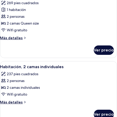
269 pies cuadrados
size
las
1 habitación
fotos
de
2 personas
Habitación
2 camas Queen size
superior,
Wifi gratuito
2
Más
Más detalles
camas
detalles
Queen
sobre
Ver precio
Habitación
size
superior,
2
Abrir
Una habitación de hotel con escritorio,
11
camas
Habitación, 2 camas individuales
todas
Queen
237 pies cuadrados
size
las
2 personas
fotos
de
2 camas individuales
Habitación,
Wifi gratuito
2
Más
Más detalles
camas
detalles
individuales
sobre
Ver precio
Habitación,