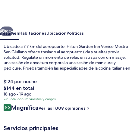
Garden
Inn
Venice
erior
Siguiente
Mestre
102+
Resumen
Habitaciones
Ubicación
Políticas
San
Ubicado a 7.7 km del aeropuerto, Hilton Garden Inn Venice Mestre
Giuliano
San Giuliano ofrece traslado al aeropuerto (ida y vuelta) previa
solicitud. Regálate un momento de relax en su spa con un masaje,
una sesión de envoltura corporal o una sesión de manicure y
pedicure. Prueba también las especialidades de la cocina italiana en
Garden Grille & Bar, que abre para el desayuno, la comida y la cena.
Destacan su bar o lounge, su sala de fitness abierta las 24 horas y su
$124 por noche
sala de fitness. Otros visitantes hablan maravillas de las amenidades
El
$144 en total
y características como el personal amable y el estado general de la
precio
18 ago - 19 ago
propiedad.
Vista desde la habitación
total
Total con impuestos y cargos
es
Opiniones
Magnífica
9.0
Ver las 1,009 opiniones
de
9.0 de 10,
$144
Servicios principales