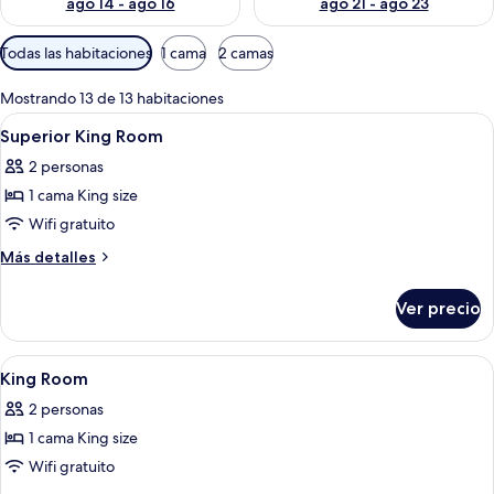
ago 14 - ago 16
ago 21 - ago 23
Filtros
Todas las habitaciones
1 cama
2 camas
disponibles
para
Mostrando 13 de 13 habitaciones
las
Abrir
Una habitación de hotel con cama, escri
5
Superior King Room
habitaciones
todas
2 personas
las
1 cama King size
fotos
de
Wifi gratuito
Superior
Más
Más detalles
King
detalles
sobre
Room
Ver precio
Superior
King
Room
Abrir
Habitación de hotel con una cama grand
7
King Room
todas
2 personas
las
1 cama King size
fotos
de
Wifi gratuito
King