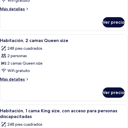
Wifi gratuito
cama
Más
Más detalles
King
detalles
size
sobre
Ver precio
Habitación,
1
cama
Abrir
Una habitación de hotel moderna con u
8
King
Habitación, 2 camas Queen size
todas
size
248 pies cuadrados
las
2 personas
fotos
de
2 camas Queen size
Habitación,
Wifi gratuito
2
Más
Más detalles
camas
detalles
Queen
sobre
Ver precio
Habitación,
size
2
camas
Abrir
Una habitación de hotel moderna con u
7
Queen
Habitación, 1 cama King size, con acceso para personas
todas
size
discapacitadas
las
248 pies cuadrados
fotos