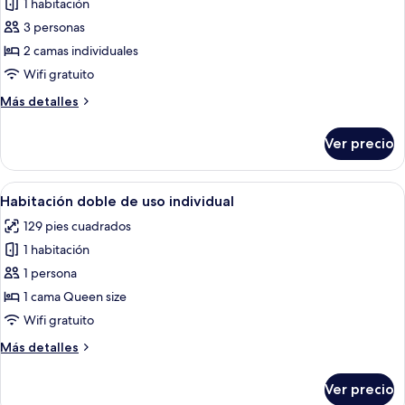
1 habitación
de
3 personas
Habitación
estándar
2 camas individuales
con
Wifi gratuito
2
Más
Más detalles
camas
detalles
individuales,
sobre
Ver precio
Habitación
2
estándar
camas
con
Abrir
Una habitación individual con cama, m
individuales
1
2
Habitación doble de uso individual
todas
camas
129 pies cuadrados
individuales,
las
2
1 habitación
fotos
camas
de
1 persona
individuales
Habitación
1 cama Queen size
doble
Wifi gratuito
de
Más
Más detalles
uso
detalles
individual
sobre
Ver precio
Habitación