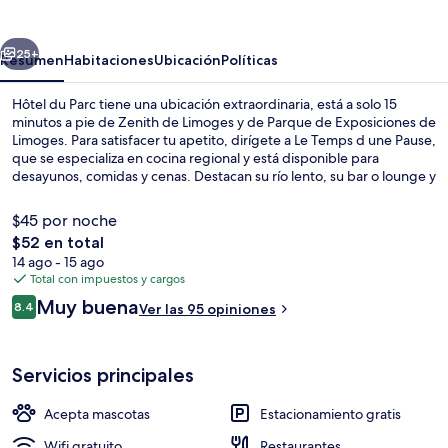
Parc
erior
Siguiente
25+
Resumen
Habitaciones
Ubicación
Políticas
Hôtel du Parc tiene una ubicación extraordinaria, está a solo 15
minutos a pie de Zenith de Limoges y de Parque de Exposiciones de
Limoges. Para satisfacer tu apetito, dirígete a Le Temps d une Pause,
que se especializa en cocina regional y está disponible para
desayunos, comidas y cenas. Destacan su río lento, su bar o lounge y
su terraza.
$45 por noche
El
$52 en total
precio
14 ago - 15 ago
Desayuno buffet todos los días (con c
total
Total con impuestos y cargos
es
Opiniones
Muy buena
8.4
Ver las 95 opiniones
de
8.4 de 10,
$52
Servicios principales
Acepta mascotas
Estacionamiento gratis
Wifi gratuito
Restaurantes