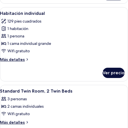
doble
de
Abrir
Una habitación individual con cama, m
1
uso
Habitación individual
todas
individual
129 pies cuadrados
las
1 habitación
fotos
de
1 persona
Habitación
1 cama individual grande
individual
Wifi gratuito
Más
Más detalles
detalles
sobre
Ver precio
Habitación
individual
Abrir
Habitación de hotel con dos camas, un
5
Standard Twin Room, 2 Twin Beds
todas
3 personas
las
2 camas individuales
fotos
de
Wifi gratuito
Standard
Más
Más detalles
Twin
detalles