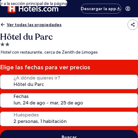
Ir a la sección principal de la página
Descargar la app
Ver todas las propiedades
Hôtel du Parc
Propiedad
de
Hotel con restaurante, cerca de Zenith de Limoges
2.0
estrellas
Elige las fechas para ver precios
¿A dónde quieres ir?
Fechas
Huéspedes
Buscar