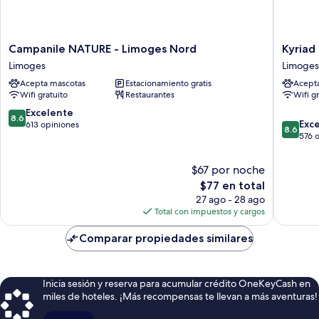
Campanile
Kyriad
Campanile NATURE - Limoges Nord
Kyriad
NATURE
Direct
Limoges
Limoges
-
Limoges
Acepta mascotas
Estacionamiento gratis
Acept
Limoges
Nord
Wifi gratuito
Restaurantes
Wifi g
Nord
Limoges
Limoges
8.6
Excelente
8.6
8.6
Exc
de
613 opiniones
8.6
de
576 
10,
10,
Excelente,
Excelent
613
$67 por noche
576
opiniones
El
$77 en total
opinion
precio
27 ago - 28 ago
actual
Total con impuestos y cargos
es
de
Comparar propiedades similares
$77
Inicia sesión y reserva para acumular crédito OneKeyCash en
miles de hoteles. ¡Más recompensas te llevan a más aventuras!