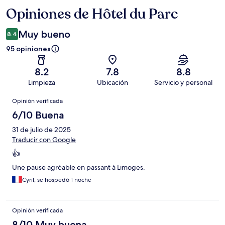
Opiniones de Hôtel du Parc
Opiniones
Muy bueno
8.4
95 opiniones
8.2
7.8
8.8
Limpieza
Ubicación
Servicio y personal
Opiniones
Opinión verificada
6/10 Buena
31 de julio de 2025
Traducir con Google
👍
Une pause agréable en passant à Limoges.
Cyril, se hospedó 1 noche
Opinión verificada
8/10 Muy buena