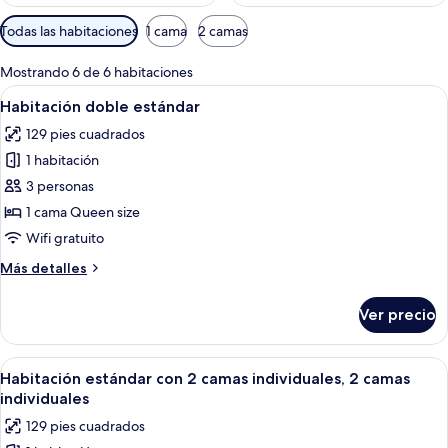
Filtros
Todas las habitaciones
1 cama
2 camas
disponibles
para
Mostrando 6 de 6 habitaciones
las
Abrir
Una cama bien hecha con colcha roja 
1
Habitación doble estándar
habitaciones
todas
129 pies cuadrados
las
1 habitación
fotos
de
3 personas
Habitación
1 cama Queen size
doble
Wifi gratuito
estándar
Más
Más detalles
detalles
sobre
Ver precio
Habitación
doble
estándar
Abrir
Habitación doble con cama, escritorio, 
1
Habitación estándar con 2 camas individuales, 2 camas
todas
individuales
las
129 pies cuadrados
fotos