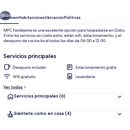
erior
Siguiente
12+
Resumen
Habitaciones
Ubicación
Políticas
MFC Fandeema es una excelente opción para hospedarse en Dobo.
Entre los servicios sin costo extra, están wifi, estacionamiento, y el
desayuno de cocina local todos los días de 06:00 a 12:00.
Servicios principales
Desayuno incluido
Estacionamiento gratis
Wifi gratuito
Lavandería
Exterior
Ver todos
Servicios principales
(6)
Siéntete como en casa
(4)