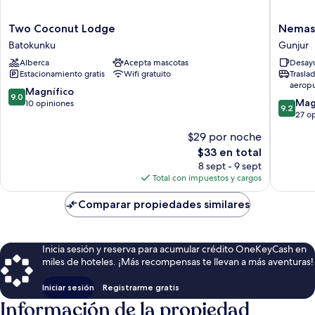
Two
Nemasu
Two Coconut Lodge
Nemas
Coconut
Eco-
Batokunku
Gunjur
Lodge
Lodge
Alberca
Acepta mascotas
Desayu
Batokunku
Gunjur
Estacionamiento gratis
Wifi gratuito
Trasla
aerop
9.0
Magnífico
9.0
9.2
Mag
de
10 opiniones
9.2
de
27 o
10,
10,
Magnífico,
$29 por noche
Magnífi
10
El
$33 en total
27
opiniones
precio
opinion
8 sept - 9 sept
actual
Total con impuestos y cargos
es
de
Comparar propiedades similares
$33
Inicia sesión y reserva para acumular crédito OneKeyCash en
miles de hoteles. ¡Más recompensas te llevan a más aventuras!
Iniciar sesión
Registrarme gratis
Información de la propiedad