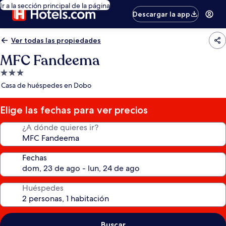
Ir a la sección principal de la página
Descargar la app
Ver todas las propiedades
MFC Fandeema
Propiedad
de
Casa de huéspedes en Dobo
3.0
estrellas
Elige las fechas para ver precios
¿A dónde quieres ir?
Fechas
Huéspedes
Buscar