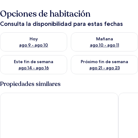
Opciones de habitación
Consulta la disponibilidad para estas fechas
Consulta la disponibilidad para hoy ago 9 - ago 10
Consulta la disponibilidad par
Hoy
Mañana
ago 9 - ago 10
ago 10 - ago 11
Consulta la disponibilidad para este fin de semana ago 14 - ag
Consulta la disponibilidad pa
Este fin de semana
Próximo fin de semana
ago 14 - ago 16
ago 21 - ago 23
Propiedades similares
Two Coconut Lodge
Nemasu 