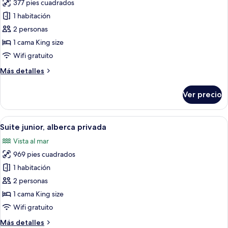
mar
377 pies cuadrados
fotos
de
1 habitación
Suite
2 personas
junior,
1 cama King size
alberca
Wifi gratuito
privada,
Más
Más detalles
vista
detalles
al
sobre
Ver precio
mar
Suite
junior,
alberca
Abrir
Una piscina con un arco de piedra, una 
11
privada,
Suite junior, alberca privada
todas
vista
Vista al mar
al
las
mar
969 pies cuadrados
fotos
de
1 habitación
Suite
2 personas
junior,
1 cama King size
alberca
Wifi gratuito
privada
Más
Más detalles