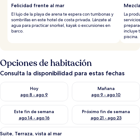
Felicidad frente al mar
Mezcla
El lujo de la playa de arena te espera con tumbonas y
La produ
sombrillas en este hotel de costa privada. Lánzate al
servicio
agua para practicar snorkel, kayak o excursiones en
preparad
barco.
incluye 
piscina.
Opciones de habitación
Consulta la disponibilidad para estas fechas
Consulta la disponibilidad para hoy ago 8 - ago 9
Consulta la disponibilidad pa
Hoy
Mañana
ago 8 - ago 9
ago 9 - ago 10
Consulta la disponibilidad para este fin de semana ago 14 - ag
Consulta la disponibilidad pa
Este fin de semana
Próximo fin de semana
ago 14 - ago 16
ago 21 - ago 23
Abrir
Una habitación de hotel con cama con 
8
Suite, Terraza, vista al mar
todas