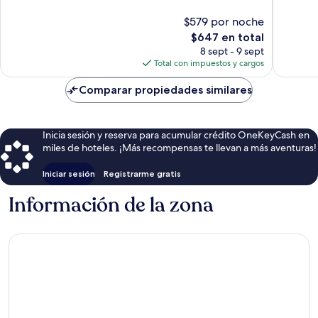
Excepcional,
Magnífi
$579 por noche
383
46
opiniones
El
opinion
$647 en total
precio
8 sept - 9 sept
actual
Total con impuestos y cargos
es
de
Comparar propiedades similares
$647
Inicia sesión y reserva para acumular crédito OneKeyCash en
miles de hoteles. ¡Más recompensas te llevan a más aventuras!
Iniciar sesión
Registrarme gratis
Información de la zona