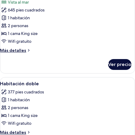
Vista al mar
las
645 pies cuadrados
fotos
de
1 habitación
Suite,
2 personas
Terraza,
1 cama King size
vista
Wifi gratuito
al
Más
Más detalles
mar
detalles
sobre
Ver precio
Suite,
Terraza,
vista
Abrir
Habitación de hotel con cama, escrito
10
al
Habitación doble
todas
mar
377 pies cuadrados
las
1 habitación
fotos
de
2 personas
Habitación
1 cama King size
doble
Wifi gratuito
Más
Más detalles