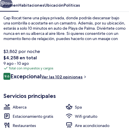
136+
Resumen
Habitaciones
Ubicación
Políticas
Cap Rocat tiene una playa privada, donde podrás descansar bajo
una sombrilla o acostarte en un camastro. Además, por su ubicación,
estarás a solo 10 minutos en auto de Playa de Palma. Diviértete como
nunca en en su alberca al aire libre. Si quieres consentirte con un
momento lleno de relajación, puedes hacerlo con un masaje con
piedras calientes, una sesión de envoltura corporal o una sesión de
aromaterapia. Uno de sus 2 restaurantes es Fortress Restaurant, que
$3,862 por noche
sirve cocina local. Otros servicios y amenidades a destacar de este
El
$4,258 en total
hotel de lujo son su terraza en la azotea, su bar junto a la alberca y su
precio
9 ago - 10 ago
sala de fitness.
Sábanas de algodón egipcio y ropa de
total
Total con impuestos y cargos
es
Opiniones
Excepcional
9.6
Ver las 102 opiniones
de
9.6 de 10,
$4,258
Servicios principales
Alberca
Spa
Estacionamiento gratis
Wifi gratuito
Restaurantes
Aire acondicionado