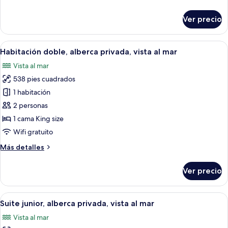
detalles
sobre
Ver precio
Habitación
doble
Abrir
Una piscina al borde de un acantilado 
12
Habitación doble, alberca privada, vista al mar
todas
Vista al mar
las
538 pies cuadrados
fotos
de
1 habitación
Habitación
2 personas
doble,
1 cama King size
alberca
Wifi gratuito
privada,
Más
Más detalles
vista
detalles
al
sobre
Ver precio
mar
Habitación
doble,
alberca
Abrir
Un dormitorio con cama con dosel, un s
8
privada,
Suite junior, alberca privada, vista al mar
todas
vista
Vista al mar
al
las