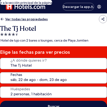
Ir a la sección principal de la página
Descargar la app
Ver todas las propiedades
The Tj Hotel
Propiedad
de
Hotel de lujo con 2 bares o lounges, cerca de Playa Jomtien
4.5
estrellas
Elige las fechas para ver precios
¿A dónde quieres ir?
Fechas
Huéspedes
Buscar