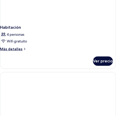
Habitación
4 personas
Wifi gratuito
Más
Más detalles
detalles
sobre
Ver precio
Habitación