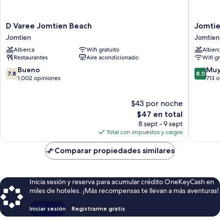
D
Jomtien
D Varee Jomtien Beach
Jomtie
Varee
Palm
Jomtien
Jomtien
Jomtien
Beach
Alberca
Wifi gratuito
Alberc
Beach
Hotel
Restaurantes
Aire acondicionado
Wifi g
Jomtien
And
Resort
7.8
8.0
Bueno
Muy
7.8
8.0
Jomtien
de
de
1,002 opiniones
713 
10,
10,
Bueno,
Muy
$43 por noche
1,002
bueno,
opiniones
El
713
$47 en total
precio
opinion
8 sept - 9 sept
actual
Total con impuestos y cargos
es
de
Comparar propiedades similares
$47
Inicia sesión y reserva para acumular crédito OneKeyCash en
miles de hoteles. ¡Más recompensas te llevan a más aventuras!
Iniciar sesión
Registrarme gratis