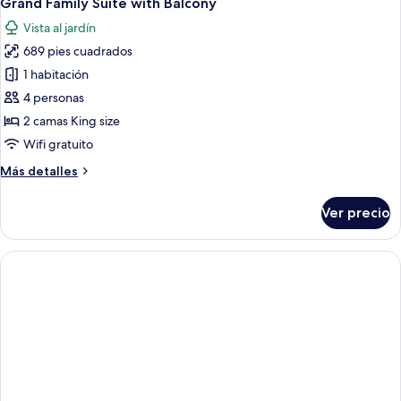
Grand Family Suite with Balcony
todas
Vista al jardín
las
689 pies cuadrados
fotos
de
1 habitación
Grand
4 personas
Family
2 camas King size
Suite
Wifi gratuito
with
Más
Más detalles
Balcony
detalles
sobre
Ver precio
Grand
Family
Suite
with
Balcony