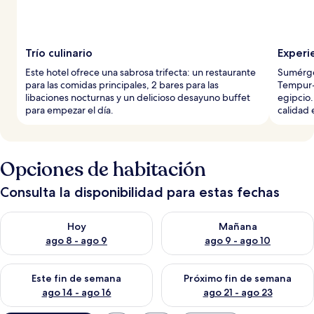
Trío culinario
Experi
Este hotel ofrece una sabrosa trifecta: un restaurante
Sumérge
para las comidas principales, 2 bares para las
Tempur-
libaciones nocturnas y un delicioso desayuno buffet
egipcio.
para empezar el día.
calidad 
Opciones de habitación
Consulta la disponibilidad para estas fechas
Consulta la disponibilidad para hoy ago 8 - ago 9
Consulta la disponibilidad pa
Hoy
Mañana
ago 8 - ago 9
ago 9 - ago 10
Consulta la disponibilidad para este fin de semana ago 14 - ag
Consulta la disponibilidad pa
Este fin de semana
Próximo fin de semana
ago 14 - ago 16
ago 21 - ago 23