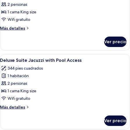
Grand
2 personas
Presidential
1 cama King size
Suite
Wifi gratuito
with
Más
Más detalles
Jacuzzi
detalles
sobre
Ver precio
Grand
Presidential
Suite
Abrir
Una habitación de hotel moderna con u
9
with
Deluxe Suite Jacuzzi with Pool Access
todas
Jacuzzi
344 pies cuadrados
las
1 habitación
fotos
de
2 personas
Deluxe
1 cama King size
Suite
Wifi gratuito
Jacuzzi
Más
Más detalles
with
detalles
Pool
sobre
Ver precio
Deluxe
Access
Suite