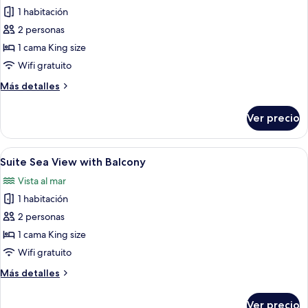
de
1 habitación
Suite
2 personas
with
1 cama King size
Balcony
Wifi gratuito
Más
Más detalles
detalles
sobre
Ver precio
Suite
with
Balcony
Abrir
Una habitación de hotel moderna con c
7
Suite Sea View with Balcony
todas
Vista al mar
las
1 habitación
fotos
de
2 personas
Suite
1 cama King size
Sea
Wifi gratuito
View
Más
Más detalles
with
detalles
Balcony
sobre
Ver precio