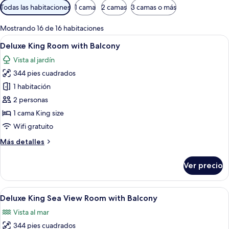
Filtros
Todas las habitaciones
1 cama
2 camas
3 camas o más
disponibles
para
Mostrando 16 de 16 habitaciones
las
Abrir
Habitación de hotel con una cama grand
10
Deluxe King Room with Balcony
habitaciones
todas
Vista al jardín
las
344 pies cuadrados
fotos
de
1 habitación
Deluxe
2 personas
King
1 cama King size
Room
Wifi gratuito
with
Más
Más detalles
Balcony
detalles
sobre
Ver precio
Deluxe
King
Room
Abrir
Una habitación de hotel moderna con un
8
with
Deluxe King Sea View Room with Balcony
todas
Balcony
Vista al mar
las
344 pies cuadrados
fotos