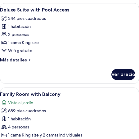
Jacuzzi
Abrir
Una habitación de hotel moderna con un
9
with
Deluxe Suite with Pool Access
todas
Pool
344 pies cuadrados
Access
las
1 habitación
fotos
de
2 personas
Deluxe
1 cama King size
Suite
Wifi gratuito
with
Más
Más detalles
Pool
detalles
Access
sobre
Ver precio
Deluxe
Suite
with
Abrir
Una habitación de hotel moderna con u
8
Pool
Family Room with Balcony
todas
Access
Vista al jardín
las
689 pies cuadrados
fotos
de
1 habitación
Family
4 personas
Room
1 cama King size y 2 camas individuales