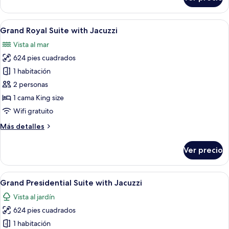
Suite
Sea
View
Abrir
Una habitación de hotel moderna con u
15
with
Grand Royal Suite with Jacuzzi
todas
Balcony
Vista al mar
las
624 pies cuadrados
fotos
de
1 habitación
Grand
2 personas
Royal
1 cama King size
Suite
Wifi gratuito
with
Más
Más detalles
Jacuzzi
detalles
sobre
Ver precio
Grand
Royal
Suite
Abrir
Habitación de hotel moderna con una ca
8
with
Grand Presidential Suite with Jacuzzi
todas
Jacuzzi
Vista al jardín
las
624 pies cuadrados
fotos
de
1 habitación