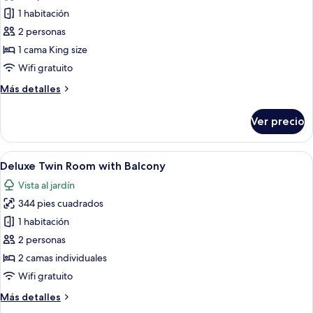
de
1 habitación
Deluxe
2 personas
King
1 cama King size
Sea
Wifi gratuito
View
Más
Más detalles
Room
detalles
with
sobre
Ver precio
Balcony
Deluxe
King
Sea
Abrir
Habitación de hotel con dos camas, un 
6
View
Deluxe Twin Room with Balcony
todas
Room
Vista al jardín
with
las
Balcony
344 pies cuadrados
fotos
de
1 habitación
Deluxe
2 personas
Twin
2 camas individuales
Room
Wifi gratuito
with
Más
Más detalles
Balcony
detalles