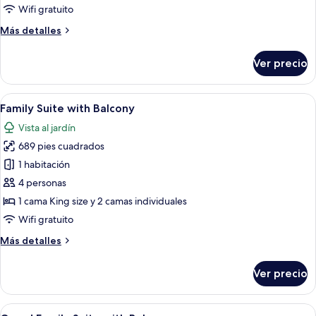
with
Wifi gratuito
Balcony
Más
Más detalles
detalles
sobre
Ver precio
Family
Room
with
Abrir
Una habitación de hotel moderna con
13
Balcony
Family Suite with Balcony
todas
Vista al jardín
las
689 pies cuadrados
fotos
de
1 habitación
Family
4 personas
Suite
1 cama King size y 2 camas individuales
with
Wifi gratuito
Balcony
Más
Más detalles
detalles
sobre
Ver precio
Family
Suite
with
Abrir
Una habitación de hotel moderna con
10
Balcony