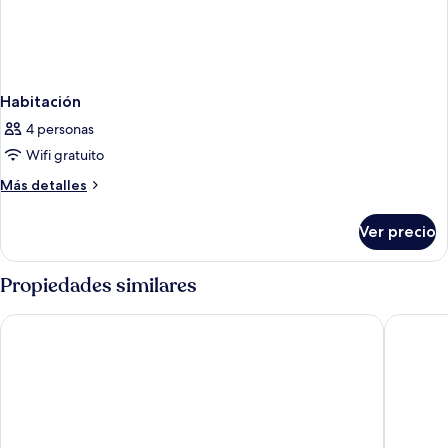
Habitación
4 personas
Wifi gratuito
Más
Más detalles
detalles
sobre
Ver precio
Habitación
Propiedades similares
D Varee Jomtien Beach
Jomtien 