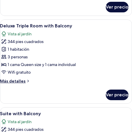
sobre
Ver precio
Deluxe
Twin
Room
Abrir
Una habitación de hotel moderna con d
9
with
Deluxe Triple Room with Balcony
todas
Balcony
Vista al jardín
las
344 pies cuadrados
fotos
de
1 habitación
Deluxe
3 personas
Triple
1 cama Queen size y 1 cama individual
Room
Wifi gratuito
with
Más
Más detalles
Balcony
detalles
sobre
Ver precio
Deluxe
Triple
Room
Abrir
Una habitación de hotel moderna con c
8
with
Suite with Balcony
todas
Balcony
Vista al jardín
las
344 pies cuadrados
fotos