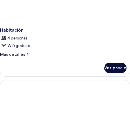
Habitación
4 personas
Wifi gratuito
Más
Más detalles
detalles
sobre
Ver precio
Habitación