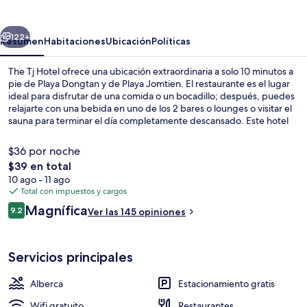
Hotel
erior
Siguiente
122+
Resumen
Habitaciones
Ubicación
Políticas
The Tj Hotel ofrece una ubicación extraordinaria a solo 10 minutos a
pie de Playa Dongtan y de Playa Jomtien. El restaurante es el lugar
ideal para disfrutar de una comida o un bocadillo; después, puedes
relajarte con una bebida en uno de los 2 bares o lounges o visitar el
sauna para terminar el día completamente descansado. Este hotel
de lujo destaca por su alberca al aire libre, su bar junto a la alberca y
su sala de fitness.
$36 por noche
El
$39 en total
precio
10 ago - 11 ago
Vista frontal de la propiedad
total
Total con impuestos y cargos
es
Opiniones
Magnífica
9.2
Ver las 145 opiniones
de
9.2 de 10,
$39
Servicios principales
Alberca
Estacionamiento gratis
Wifi gratuito
Restaurantes