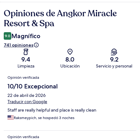
Opiniones de Angkor Miracle
Opiniones
Resort & Spa
Magnífico
9.0
741 opiniones
9.4
8.0
9.2
Limpieza
Ubicación
Servicio y personal
Opiniones
Opinión verificada
10/10 Excepcional
22 de abril de 2026
Traducir con Google
Staff are really helpful and place is really clean
Raksmeypich, se hospedó 3 noches
Opinión verificada