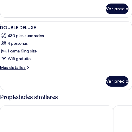
sobre
Ver precio
Habitación
Abrir
Una habitación de hotel con una cama 
4
DOUBLE DELUXE
todas
430 pies cuadrados
las
4 personas
fotos
de
1 cama King size
DOUBLE
Wifi gratuito
DELUXE
Más
Más detalles
detalles
sobre
Ver precio
DOUBLE
DELUXE
Propiedades similares
Courtyard by Marriott Siem Reap Resort
Borei An