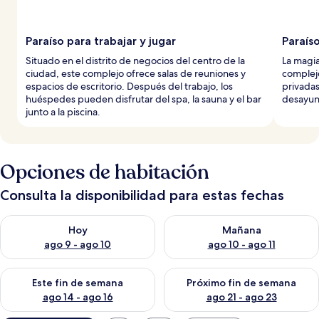
Paraíso para trabajar y jugar
Paraís
Situado en el distrito de negocios del centro de la
La magia
ciudad, este complejo ofrece salas de reuniones y
complejo
espacios de escritorio. Después del trabajo, los
privadas
huéspedes pueden disfrutar del spa, la sauna y el bar
desayun
junto a la piscina.
Opciones de habitación
Consulta la disponibilidad para estas fechas
Consulta la disponibilidad para hoy ago 9 - ago 10
Consulta la disponibilidad par
Hoy
Mañana
ago 9 - ago 10
ago 10 - ago 11
Consulta la disponibilidad para este fin de semana ago 14 - ag
Consulta la disponibilidad pa
Este fin de semana
Próximo fin de semana
ago 14 - ago 16
ago 21 - ago 23