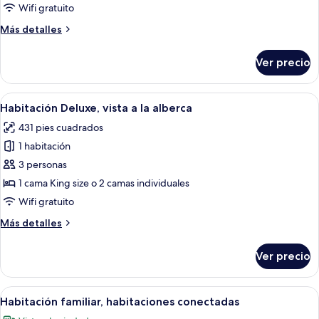
vista
Wifi gratuito
a
Más
Más detalles
la
detalles
ciudad
sobre
Ver precio
Habitación
Deluxe,
vista
Abrir
Habitación de hotel con una cama grande
11
a
Habitación Deluxe, vista a la alberca
todas
la
431 pies cuadrados
ciudad
las
1 habitación
fotos
de
3 personas
Habitación
1 cama King size o 2 camas individuales
Deluxe,
Wifi gratuito
vista
Más
Más detalles
a
detalles
la
sobre
Ver precio
Habitación
alberca
Deluxe,
vista
Abrir
Habitación de hotel con dos camas, un 
9
a
Habitación familiar, habitaciones conectadas
todas
la