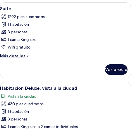
Abrir
Habitación de hotel con una cama gra
10
Suite
todas
1292 pies cuadrados
las
1 habitación
fotos
de
3 personas
Suite
1 cama King size
Wifi gratuito
Más
Más detalles
detalles
sobre
Ver precio
Suite
Abrir
Habitación de hotel con una cama grand
5
Habitación Deluxe, vista a la ciudad
todas
Vista a la ciudad
las
430 pies cuadrados
fotos
de
1 habitación
Habitación
3 personas
Deluxe,
1 cama King size o 2 camas individuales