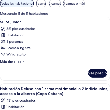
Filtros
Todas las habitaciones
1 cama
2 camas
3 camas o más
disponibles
para
Mostrando 11 de 11 habitaciones
las
Abrir
Habitación de hotel con una cama grande
10
Suite junior
habitaciones
todas
861 pies cuadrados
las
1 habitación
fotos
de
3 personas
Suite
1 cama King size
junior
Wifi gratuito
Más
Más detalles
detalles
sobre
Ver precio
Suite
junior
Abrir
Un dormitorio amplio con una cama gra
8
Habitación Deluxe con 1 cama matrimonial o 2 individuales,
todas
acceso a la alberca (Copa Cabana)
las
431 pies cuadrados
fotos
1 habitación
de