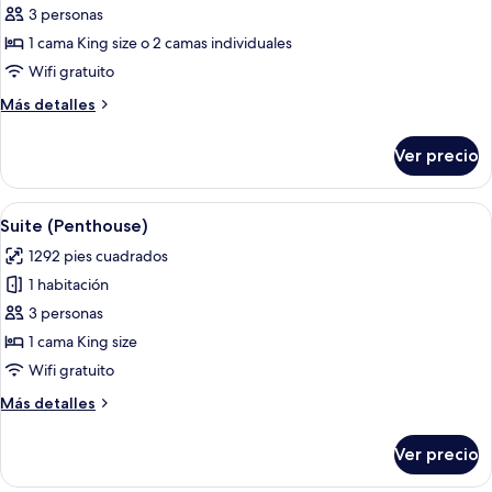
3 personas
Habitación
Deluxe
1 cama King size o 2 camas individuales
con
Wifi gratuito
1
Más
Más detalles
cama
detalles
matrimonial
sobre
Ver precio
Habitación
o
Deluxe
2
con
Abrir
Amplia sala de estar con televisor, sofá
individuales,
18
1
Suite (Penthouse)
todas
cama
acceso
1292 pies cuadrados
matrimonial
las
a
o
1 habitación
fotos
la
2
de
3 personas
alberca
individuales,
Suite
acceso
1 cama King size
(Copa
a
(Penthouse)
Cabana)
Wifi gratuito
la
alberca
Más
Más detalles
(Copa
detalles
Cabana)
sobre
Ver precio
Suite
(Penthouse)