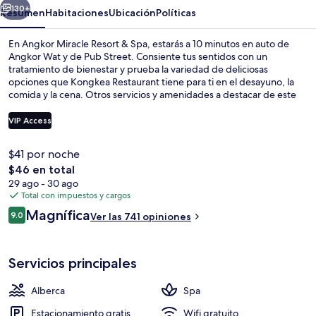
Spa
130+
Resumen
Habitaciones
Ubicación
Políticas
En Angkor Miracle Resort & Spa, estarás a 10 minutos en auto de
Angkor Wat y de Pub Street. Consiente tus sentidos con un
tratamiento de bienestar y prueba la variedad de deliciosas
opciones que Kongkea Restaurant tiene para ti en el desayuno, la
comida y la cena. Otros servicios y amenidades a destacar de este
resort de lujo son su alberca al aire libre, su bar junto a la alberca y su
sala de fitness.
VIP Access
$41 por noche
Sala de estar en el lobby
El
$46 en total
precio
29 ago - 30 ago
total
Total con impuestos y cargos
es
Opiniones
Magnífica
9.0
Ver las 741 opiniones
de
9.0 de 10,
$46
Servicios principales
Alberca
Spa
Estacionamiento gratis
Wifi gratuito