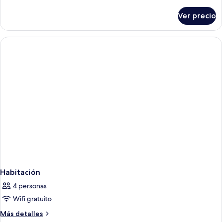
detalles
sobre
Ver precio
Habitación
Habitación
4 personas
Wifi gratuito
Más
Más detalles
detalles