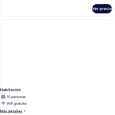
detalles
sobre
Ver precio
Suite
estudio
Club
Habitación
10 personas
Wifi gratuito
Más
Más detalles