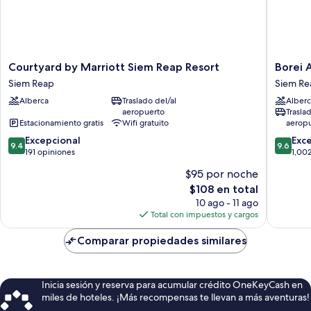
Courtyard
Borei
Courtyard by Marriott Siem Reap Resort
Borei 
by
Angkor
Siem Reap
Siem Re
Marriott
Resort
Alberca
Traslado del/al
Alberc
Siem
&
aeropuerto
Trasla
Reap
Spa
Estacionamiento gratis
Wifi gratuito
aerop
Resort
Siem
9.4
9.6
Siem
Excepcional
Reap
Exc
9.4
9.6
de
de
Reap
191 opiniones
1,00
10,
10,
$95 por noche
Excepcional,
Excepcio
El
$108 en total
191
1,002
precio
opiniones
opinion
10 ago - 11 ago
actual
Total con impuestos y cargos
es
de
Comparar propiedades similares
$108
Inicia sesión y reserva para acumular crédito OneKeyCash en
miles de hoteles. ¡Más recompensas te llevan a más aventuras!