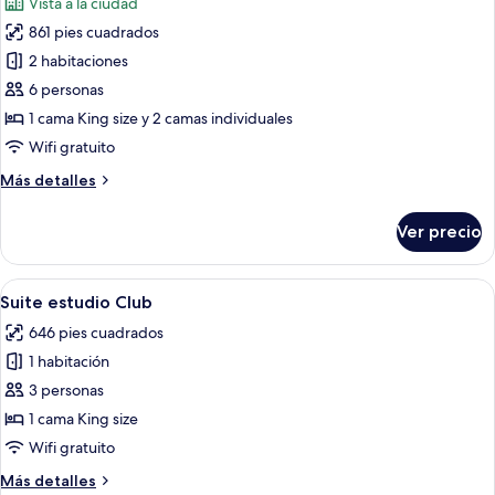
Vista a la ciudad
alberca
las
861 pies cuadrados
fotos
de
2 habitaciones
Habitación
6 personas
familiar,
1 cama King size y 2 camas individuales
habitaciones
Wifi gratuito
conectadas
Más
Más detalles
detalles
sobre
Ver precio
Habitación
familiar,
habitaciones
Abrir
Una habitación de hotel con una cama
5
conectadas
Suite estudio Club
todas
646 pies cuadrados
las
1 habitación
fotos
de
3 personas
Suite
1 cama King size
estudio
Wifi gratuito
Club
Más
Más detalles