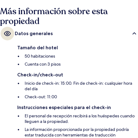
sauna. Otros visitantes hablan muy bien de las amenidades y
características como el personal amable y la ubicación ideal para
Más información sobre esta
recorrer la zona a pie.
propiedad
Datos generales
Tamaño del hotel
50 habitaciones
Cuenta con 3 pisos
Check-in/check-out
Inicio de check-in: 15:00. Fin de check-in: cualquier hora
del día
Check-out: 11:00
Instrucciones especiales para el check-in
El personal de recepción recibirá a los huéspedes cuando
lleguen a la propiedad.
La información proporcionada por la propiedad podría
estar traducida con herramientas de traducción