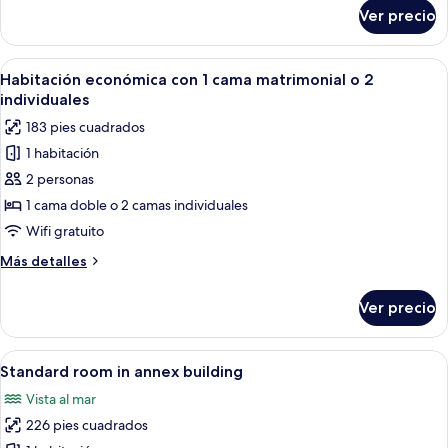
Direct
sobre
Ver precio
Superior
Sea
Exclusive
View
Room
Abrir
Habitación de hotel con una cama, un 
6
-
Habitación económica con 1 cama matrimonial o 2
todas
Direct
individuales
Sea
las
183 pies cuadrados
View
fotos
1 habitación
de
2 personas
Habitación
económica
1 cama doble o 2 camas individuales
con
Wifi gratuito
1
Más
Más detalles
cama
detalles
matrimonial
sobre
Ver precio
Habitación
o
económica
2
con
Abrir
Una habitación de hotel con una cama 
individuales
6
1
Standard room in annex building
todas
cama
Vista al mar
matrimonial
las
o
226 pies cuadrados
fotos
2