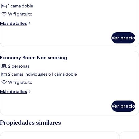
1
1 cama doble
cama
Wifi gratuito
matrimonial,
Más
Más detalles
vista
detalles
al
sobre
Ver precio
Habitación
jardín,
estándar,
en
1
Abrir
Habitación de hotel con cama, escrito
esquina
3
cama
Economy Room Non smoking
todas
matrimonial,
2 personas
vista
las
al
2 camas individuales o 1 cama doble
fotos
jardín,
de
Wifi gratuito
en
Economy
esquina
Más
Más detalles
Room
detalles
sobre
Non
Ver precio
Economy
smoking
Room
Non
Propiedades similares
smoking
Pharos Hvar Bayhill Hotel
Amfora H