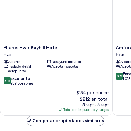
Pharos
Amfora
Pharos Hvar Bayhill Hotel
Amfora
Hvar
Hvar
Hvar
Hvar
Bayhill
Grand
Alberca
Desayuno incluido
Alberc
Hotel
Beach
Traslado del/al
Acepta mascotas
Acept
Hvar
Resort
aeropuerto
Hvar
8.6
Exc
8.6
8.6
Excelente
de
1,013
8.6
de
939 opiniones
10,
10,
Excelent
$184 por noche
Excelente,
1,013
El
$212 en total
939
opinion
precio
opiniones
5 sept - 6 sept
actual
Total con impuestos y cargos
es
de
Comparar propiedades similares
$212