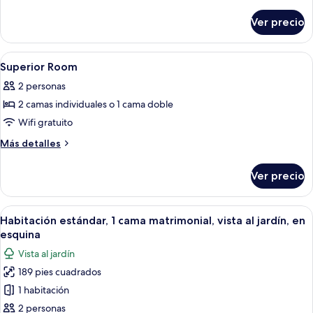
detalles
sobre
Ver precio
Standard
room
in
Abrir
Una habitación de hotel con una cama,
8
the
Superior Room
todas
Annex
2 personas
las
2 camas individuales o 1 cama doble
fotos
de
Wifi gratuito
Superior
Más
Más detalles
Room
detalles
sobre
Ver precio
Superior
Room
Abrir
Una habitación de hotel moderna con u
11
Habitación estándar, 1 cama matrimonial, vista al jardín, en
todas
esquina
las
Vista al jardín
fotos
189 pies cuadrados
de
1 habitación
Habitación
estándar,
2 personas