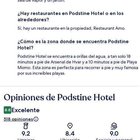
¿Hay restaurantes en Podstine Hotel o en los
alrededores?
Sí, hay un restaurante en la propiedad, Restaurant Amo.
¿Cómo es la zona donde se encuentra Podstine
Hotel?
Podstine Hotel se encuentra a orillas del agua, a tan solo 18
minutos a pie de Arsenal de Hvar y a 10 minutos a pie de Playa
Momo. Esta zona es perfecta para recorrer a pie y muy famosa
por sus increíbles playas.
Opiniones de Podstine Hotel
Opiniones
Excelente
8.8
518 opiniones
9.2
8.4
9.0
Limpieza
Ubicación
Servicio y personal