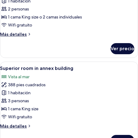
de
1 habitación
individuales
Standard
2 personas
room
1 cama King size o 2 camas individuales
in
Wifi gratuito
annex
Más
Más detalles
building
detalles
sobre
Ver precio
Standard
room
in
Abrir
Habitación de hotel con cama, bandeja
8
annex
Superior room in annex building
todas
building
Vista al mar
las
388 pies cuadrados
fotos
de
1 habitación
Superior
3 personas
room
1 cama King size
in
Wifi gratuito
annex
Más
Más detalles
building
detalles
sobre