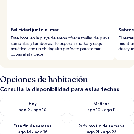
Felicidad junto al mar
Sabros
Este hotel en la playa de arena ofrece toallas de playa,
El resta
sombrillas y tumbonas. Te esperan snorkel y esquí
mientras
acuático, con un chiringuito perfecto para tomar
desayun
copas al atardecer.
Opciones de habitación
Consulta la disponibilidad para estas fechas
Consulta la disponibilidad para hoy ago 9 - ago 10
Consulta la disponibilidad par
Hoy
Mañana
ago 9 - ago 10
ago 10 - ago 11
Consulta la disponibilidad para este fin de semana ago 14 - ag
Consulta la disponibilidad pa
Este fin de semana
Próximo fin de semana
ago 14 - ago 16
ago 21 - ago 23