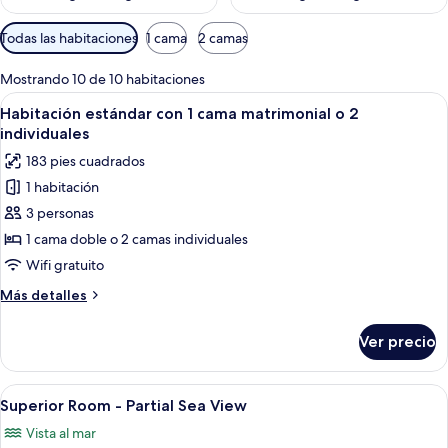
Filtros
Todas las habitaciones
1 cama
2 camas
disponibles
para
Mostrando 10 de 10 habitaciones
las
Abrir
Habitación de hotel con cama, ropa de 
7
Habitación estándar con 1 cama matrimonial o 2
habitaciones
todas
individuales
las
183 pies cuadrados
fotos
1 habitación
de
3 personas
Habitación
estándar
1 cama doble o 2 camas individuales
con
Wifi gratuito
1
Más
Más detalles
cama
detalles
matrimonial
sobre
Ver precio
Habitación
o
estándar
2
con
Abrir
Un dormitorio moderno con una cama g
individuales
10
1
Superior Room - Partial Sea View
todas
cama
Vista al mar
matrimonial
las