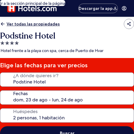
Ir a la sección principal de la página
Descargar la app
Ver todas las propiedades
Podstine Hotel
Propiedad
de
Hotel frente a la playa con spa, cerca de Puerto de Hvar
4.0
estrellas
Elige las fechas para ver precios
¿A dónde quieres ir?
Fechas
Huéspedes
Buscar