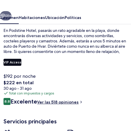
erior
Siguiente
131+
Resumen
Habitaciones
Ubicación
Políticas
En Podstine Hotel, pasarás un rato agradable en la playa, donde
encontrarás diversas actividades y servicios, como sombrillas,
cocteles playeros y camastros. Además, estarás a unos 5 minutos en
auto de Puerto de Hvar. Diviértete como nunca en su alberca al aire
libre. Si quieres consentirte con un momento lleno de relajación,
puedes hacerlo con un masaje de tejido profundo, un tratamiento
facial o una sesión de aromaterapia. Restaurant Amo sirve el
VIP Access
desayuno, la comida y la cena. La propiedad destaca por su bar o
lounge, su sala de fitness y su sauna. Otros visitantes hablan muy
$192 por noche
bien de las amenidades y características como el personal amable y
Exterior
El
$222 en total
la ubicación ideal para recorrer la zona a pie.
precio
30 ago - 31 ago
total
Total con impuestos y cargos
es
Opiniones
Excelente
8.8
Ver las 518 opiniones
de
8.8 de 10,
$222
Servicios principales