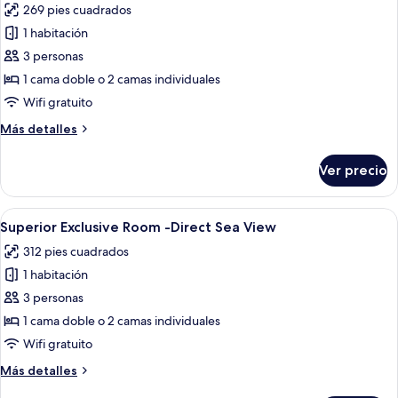
o
269 pies cuadrados
fotos
2
de
1 habitación
individuales
Superior
3 personas
Room
1 cama doble o 2 camas individuales
-
Wifi gratuito
Partial
Más
Más detalles
Sea
detalles
View
sobre
Ver precio
Superior
Room
-
Abrir
Una habitación de hotel moderna con u
10
Partial
Superior Exclusive Room -Direct Sea View
todas
Sea
312 pies cuadrados
View
las
1 habitación
fotos
de
3 personas
Superior
1 cama doble o 2 camas individuales
Exclusive
Wifi gratuito
Room
Más
Más detalles
-
detalles