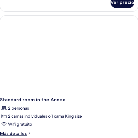
Ver precio
Superior
room
in
annex
building
Standard room in the Annex
2 personas
2 camas individuales o 1 cama King size
Wifi gratuito
Más
Más detalles