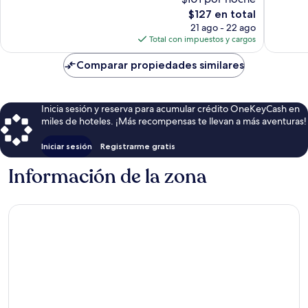
Muy
Excelent
El
$127 en total
bueno,
21
precio
46
opinion
21 ago - 22 ago
actual
opiniones
Total con impuestos y cargos
es
de
Comparar propiedades similares
$127
Inicia sesión y reserva para acumular crédito OneKeyCash en
miles de hoteles. ¡Más recompensas te llevan a más aventuras!
Iniciar sesión
Registrarme gratis
Información de la zona