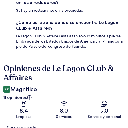
en los alrededores?
Sí, hay un restaurante en la propiedad.
¿Cómo es la zona donde se encuentra Le Lagon
CLub & Affaires?
Le Lagon CLub & Affaires está a tan solo 12 minutos a pie de
Embajada de los Estados Unidos de América y a 17 minutos a
pie de Palacio del congreso de Yaundé.
Opiniones de Le Lagon CLub &
Opiniones
Affaires
Magnífico
9.0
11 opiniones
8.4
8.0
9.0
Limpieza
Servicios
Servicio y personal
Opiniones
Opinión verificada