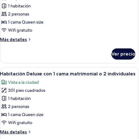
las
1 habitación
fotos
de
2 personas
Departamento
1 cama Queen size
Deluxe
Wifi gratuito
Más
Más detalles
detalles
sobre
Ver precio
Departamento
Deluxe
Abrir
Una habitación de hotel moderna con 
4
Habitación Deluxe con 1 cama matrimonial o 2 individuales
todas
Vista a la ciudad
las
301 pies cuadrados
fotos
de
1 habitación
Habitación
2 personas
Deluxe
1 cama Queen size
con
Wifi gratuito
1
Más
Más detalles
cama
detalles