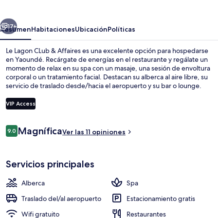
CLub
&
erior
Siguiente
Affaires
17+
Resumen
Habitaciones
Ubicación
Políticas
Le Lagon CLub & Affaires es una excelente opción para hospedarse
en Yaoundé. Recárgate de energías en el restaurante y regálate un
momento de relax en su spa con un masaje, una sesión de envoltura
corporal o un tratamiento facial. Destacan su alberca al aire libre, su
servicio de traslado desde/hacia el aeropuerto y su bar o lounge.
VIP Access
Opiniones
Magnífica
9.0
Recepción
Ver las 11 opiniones
9.0 de 10,
Servicios principales
Alberca
Spa
Traslado del/al aeropuerto
Estacionamiento gratis
Wifi gratuito
Restaurantes