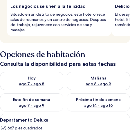
Los negocios se unen a la felicidad
Delici
Situado en un distrito de negocios, este hotel ofrece
El desay
salas de reuniones y un centro de negocios. Después
hotel. E
del trabajo, rejuvenece con servicios de spa y
romántic
masajes.
Opciones de habitación
Consulta la disponibilidad para estas fechas
Consulta la disponibilidad para hoy ago 7 - ago 8
Consulta la disponibilidad pa
Hoy
Mañana
ago 7 - ago 8
ago 8 - ago 9
Consulta la disponibilidad para este fin de semana ago 7 - ag
Consulta la disponibilidad par
Este fin de semana
Próximo fin de semana
ago 7 - ago 9
ago 14 - ago 16
Abrir
Una habitación de hotel moderna con 
5
Departamento Deluxe
todas
667 pies cuadrados