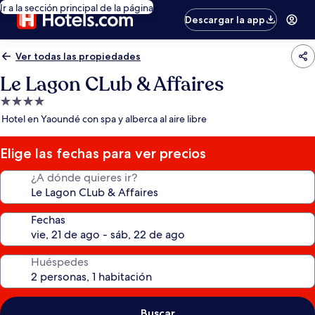
Ir a la sección principal de la página
Descargar la app
Ver todas las propiedades
Le Lagon CLub & Affaires
Propiedad
de
Hotel en Yaoundé con spa y alberca al aire libre
4.0
estrellas
Elige las fechas para ver precios
¿A dónde quieres ir?
Fechas
Huéspedes
Buscar