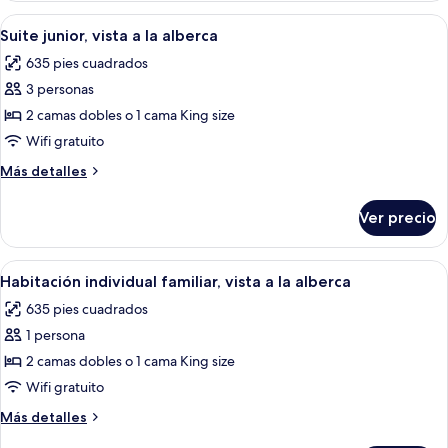
(Single
vista
Abrir
Zona de piscina con sillas de descanso
Use)
5
a
Suite junior, vista a la alberca
todas
la
635 pies cuadrados
alberca
las
(Single
3 personas
fotos
Use)
de
2 camas dobles o 1 cama King size
Suite
Wifi gratuito
junior,
Más
Más detalles
vista
detalles
a
sobre
Ver precio
Suite
la
junior,
alberca
vista
Abrir
Vista de la piscina con una estructura 
5
a
Habitación individual familiar, vista a la alberca
todas
la
635 pies cuadrados
alberca
las
1 persona
fotos
de
2 camas dobles o 1 cama King size
Habitación
Wifi gratuito
individual
Más
Más detalles
familiar,
detalles