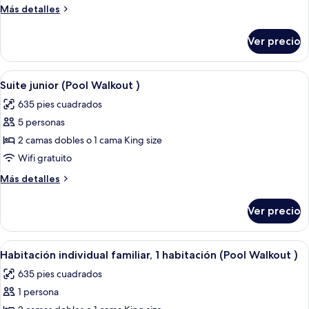
junior
Más
Más detalles
(Pool
detalles
Walkout
sobre
Ver precio
Suite
|
junior
Single
(Pool
Abrir
Zona junto a la piscina con sillas de 
Use)
6
Walkout
Suite junior (Pool Walkout )
todas
|
635 pies cuadrados
Single
las
Use)
5 personas
fotos
de
2 camas dobles o 1 cama King size
Suite
Wifi gratuito
junior
Más
Más detalles
(Pool
detalles
Walkout
sobre
Ver precio
Suite
)
junior
(Pool
Abrir
Zona junto a la piscina con sofá, repos
5
Walkout
Habitación individual familiar, 1 habitación (Pool Walkout )
todas
)
635 pies cuadrados
las
1 persona
fotos