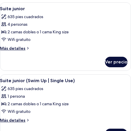
Single
(Near
Abrir
Una habitación de hotel moderna con 
Use)
5
Pool
Suite junior
todas
|
635 pies cuadrados
Single
las
Use)
4 personas
fotos
de
2 camas dobles o 1 cama King size
Suite
Wifi gratuito
junior
Más
Más detalles
detalles
sobre
Ver precio
Suite
junior
Abrir
Ropa de cama de alta calidad, edredón 
6
Suite junior (Swim Up | Single Use)
todas
635 pies cuadrados
las
1 persona
fotos
de
2 camas dobles o 1 cama King size
Suite
Wifi gratuito
junior
Más
Más detalles
(Swim
detalles
sobre