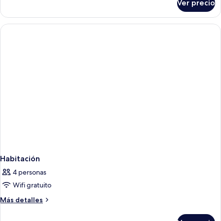
Ver precio
Habitación
Habitación
4 personas
Wifi gratuito
Más
Más detalles
detalles
sobre