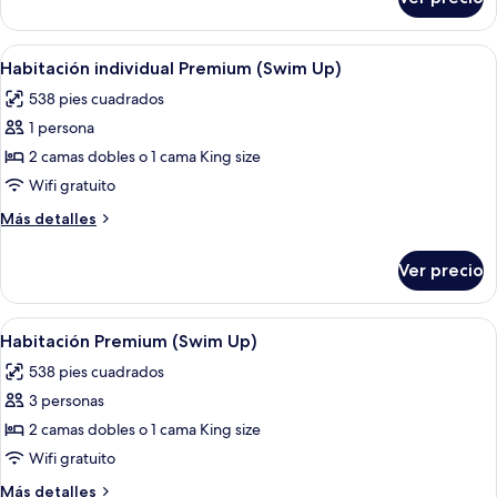
Suite
junior,
vista
Abrir
Vista desde la habitación
5
al
Habitación individual Premium (Swim Up)
todas
océano
538 pies cuadrados
las
1 persona
fotos
de
2 camas dobles o 1 cama King size
Habitación
Wifi gratuito
individual
Más
Más detalles
Premium
detalles
(Swim
sobre
Ver precio
Habitación
Up)
individual
Premium
Abrir
Vista desde la habitación
5
(Swim
Habitación Premium (Swim Up)
todas
Up)
538 pies cuadrados
las
3 personas
fotos
de
2 camas dobles o 1 cama King size
Habitación
Wifi gratuito
Premium
Más
Más detalles