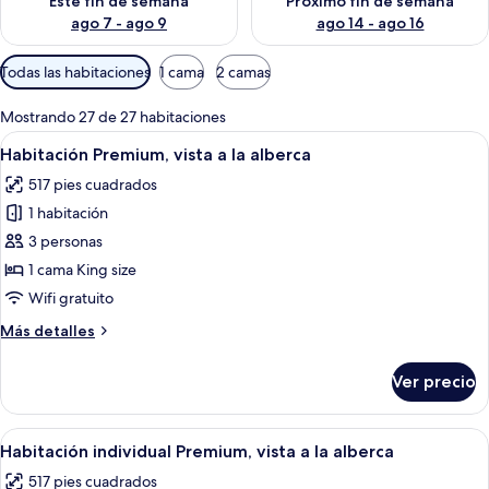
Este fin de semana
Próximo fin de semana
ago 7 - ago 9
ago 14 - ago 16
Filtros
Todas las habitaciones
1 cama
2 camas
disponibles
para
Mostrando 27 de 27 habitaciones
las
Abrir
Un balcón con vista a una piscina, un 
5
Habitación Premium, vista a la alberca
habitaciones
todas
517 pies cuadrados
las
1 habitación
fotos
de
3 personas
Habitación
1 cama King size
Premium,
Wifi gratuito
vista
Más
Más detalles
a
detalles
la
sobre
Ver precio
Habitación
alberca
Premium,
vista
Abrir
Un balcón con vista a una piscina, un 
5
a
Habitación individual Premium, vista a la alberca
todas
la
517 pies cuadrados
alberca