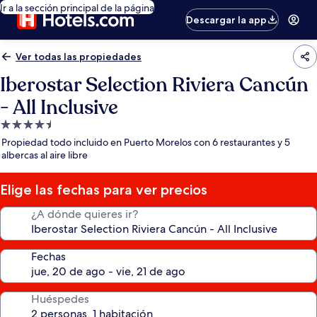
Ir a la sección principal de la página
Descargar la app
Ver todas las propiedades
Iberostar Selection Riviera Cancún
- All Inclusive
Propiedad
de
Propiedad todo incluido en Puerto Morelos con 6 restaurantes y 5
4.5
albercas al aire libre
estrellas
Elige las fechas para ver precios
¿A dónde quieres ir?
Fechas
Huéspedes