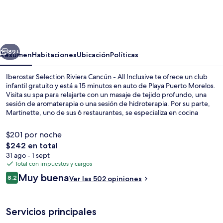
Selection
Riviera
Cancún
erior
Siguiente
-
89+
Resumen
Habitaciones
Ubicación
Políticas
All
Iberostar Selection Riviera Cancún - All Inclusive te ofrece un club
Inclusive
infantil gratuito y está a 15 minutos en auto de Playa Puerto Morelos.
Visita su spa para relajarte con un masaje de tejido profundo, una
sesión de aromaterapia o una sesión de hidroterapia. Por su parte,
Martinette, uno de sus 6 restaurantes, se especializa en cocina
internacional. Otros servicios y amenidades a destacar de esta
propiedad de lujo son sus 5 albercas al aire libre, su bar junto a la
$201 por noche
alberca y su gimnasio.
El
$242 en total
precio
31 ago - 1 sept
Playa en los alrededores, playa de are
total
Total con impuestos y cargos
es
Opiniones
Muy buena
8.2
Ver las 502 opiniones
de
8.2 de 10,
$242
Servicios principales