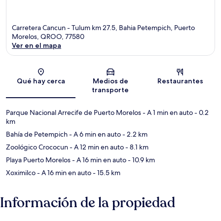
Carretera Cancun - Tulum km 27.5, Bahia Petempich, Puerto
Morelos, QROO, 77580
Ver en el mapa
Sección del mapa
Qué hay cerca
Medios de
Restaurantes
transporte
Parque Nacional Arrecife de Puerto Morelos
- A 1 min en auto
- 0.2
km
Bahía de Petempich
- A 6 min en auto
- 2.2 km
Zoológico Crococun
- A 12 min en auto
- 8.1 km
Playa Puerto Morelos
- A 16 min en auto
- 10.9 km
Xoximilco
- A 16 min en auto
- 15.5 km
Información de la propiedad