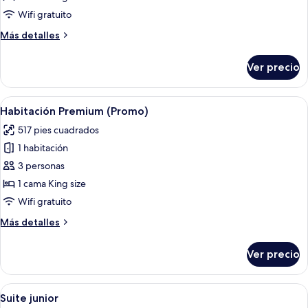
individual
Wifi gratuito
Premium
Más
Más detalles
(Promo)
detalles
sobre
Ver precio
Habitación
individual
Premium
Abrir
Una habitación de hotel moderna con u
4
(Promo)
Habitación Premium (Promo)
todas
517 pies cuadrados
las
1 habitación
fotos
de
3 personas
Habitación
1 cama King size
Premium
Wifi gratuito
(Promo)
Más
Más detalles
detalles
sobre
Ver precio
Habitación
Premium
(Promo)
Abrir
Un dormitorio moderno con una cama 
4
Suite junior
todas