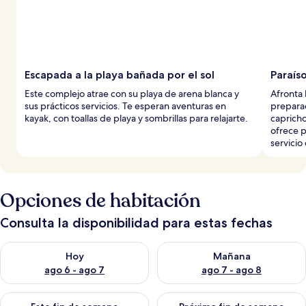
Escapada a la playa bañada por el sol
Paraíso
Este complejo atrae con su playa de arena blanca y
Afronta 
sus prácticos servicios. Te esperan aventuras en
preparad
kayak, con toallas de playa y sombrillas para relajarte.
capricho
ofrece p
servicio
Opciones de habitación
Consulta la disponibilidad para estas fechas
Consulta la disponibilidad para hoy ago 6 - ago 7
Consulta la disponibilidad pa
Hoy
Mañana
ago 6 - ago 7
ago 7 - ago 8
Consulta la disponibilidad para este fin de semana ago 7 - ag
Consulta la disponibilidad par