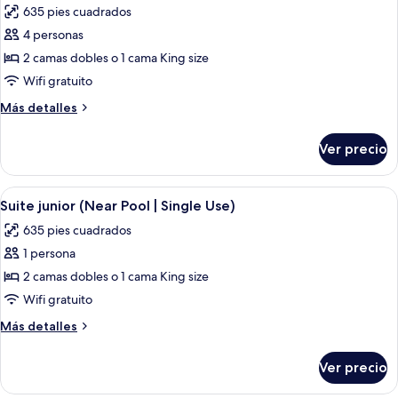
635 pies cuadrados
las
4 personas
fotos
de
2 camas dobles o 1 cama King size
Suite
Wifi gratuito
junior
Más
Más detalles
detalles
sobre
Ver precio
Suite
junior
Abrir
Un dormitorio moderno con una cama 
4
Suite junior (Near Pool | Single Use)
todas
635 pies cuadrados
las
1 persona
fotos
de
2 camas dobles o 1 cama King size
Suite
Wifi gratuito
junior
Más
Más detalles
(Near
detalles
Pool
sobre
Ver precio
Suite
|
junior