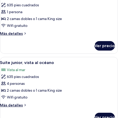
las
)
635 pies cuadrados
fotos
de
1 persona
Suite
2 camas dobles o 1 cama King size
junior,
Wifi gratuito
vista
Más
Más detalles
al
detalles
océano
sobre
Ver precio
Suite
junior,
vista
Abrir
Un balcón con vistas a una piscina, pal
5
al
Suite junior, vista al océano
todas
océano
Vista al mar
las
635 pies cuadrados
fotos
de
4 personas
Suite
2 camas dobles o 1 cama King size
junior,
Wifi gratuito
vista
Más
Más detalles
al
detalles
océano
sobre
Ver precio