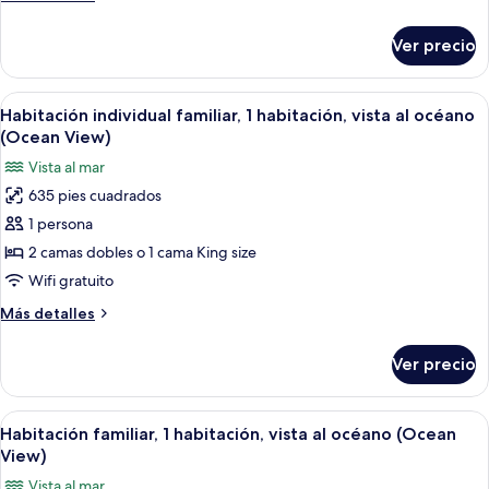
(Swim
detalles
Up)
sobre
Ver precio
Habitación
Premium
(Swim
Abrir
Un baño con bañera, una toalla y venta
5
Up)
Habitación individual familiar, 1 habitación, vista al océano
todas
(Ocean View)
las
Vista al mar
fotos
635 pies cuadrados
de
1 persona
Habitación
individual
2 camas dobles o 1 cama King size
familiar,
Wifi gratuito
1
Más
Más detalles
habitación,
detalles
vista
sobre
Ver precio
Habitación
al
individual
océano
familiar,
Abrir
Un baño con bañera, una toalla y venta
(Ocean
5
1
Habitación familiar, 1 habitación, vista al océano (Ocean
todas
habitación,
View)
View)
vista
las
Vista al mar
al