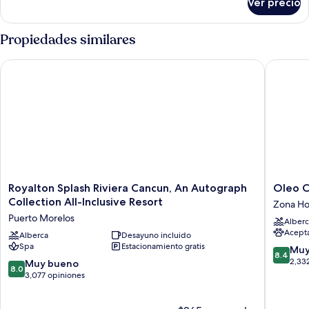
Ver precio
Habitación
Propiedades similares
Royalton Splash Riviera Cancun, An Autograph Collection All-I
Oleo Can
Royalton
Oleo
Royalton Splash Riviera Cancun, An Autograph
Oleo C
Splash
Cancun
Collection All-Inclusive Resort
Zona Ho
Riviera
Playa
Puerto Morelos
Alberc
Cancun,
All
Acept
An
Alberca
Desayuno incluido
Inclusiv
Spa
Estacionamiento gratis
Autograph
Resort
8.4
Muy
8.4
Collection
Zona
de
2,33
8.0
Muy bueno
8.0
All-
Hoteler
10,
de
3,077 opiniones
Inclusive
Muy
10,
Resort
bueno,
Muy