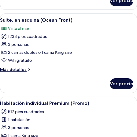
Ver precio
Suite,
|
en
Single
esquina
Abrir
Un balcón con vista al océano, amoblado
Use)
6
(Ocean
Suite, en esquina (Ocean Front)
todas
Front
Vista al mar
|
las
Single
1238 pies cuadrados
fotos
Use)
de
3 personas
Suite,
2 camas dobles o 1 cama King size
en
Wifi gratuito
esquina
Más
Más detalles
(Ocean
detalles
Front)
sobre
Ver precio
Suite,
en
esquina
Abrir
Una habitación de hotel moderna con u
4
(Ocean
Habitación individual Premium (Promo)
todas
Front)
517 pies cuadrados
las
1 habitación
fotos
de
3 personas
Habitación
1 cama King size