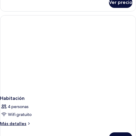
Ver precio
Habitación
Habitación
4 personas
Wifi gratuito
Más
Más detalles
detalles
sobre