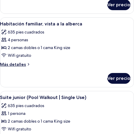
vista
sobre
Ver precio
Habitación
a
individual
la
familiar,
Abrir
Vista de la piscina con una estructura 
alberca
5
vista
Habitación familiar, vista a la alberca
todas
a
635 pies cuadrados
la
las
alberca
4 personas
fotos
de
2 camas dobles o 1 cama King size
Habitación
Wifi gratuito
familiar,
Más
Más detalles
vista
detalles
a
sobre
Ver precio
Habitación
la
familiar,
alberca
vista
Abrir
Zona junto a la piscina con sillas de 
5
a
Suite junior (Pool Walkout | Single Use)
todas
la
635 pies cuadrados
alberca
las
1 persona
fotos
de
2 camas dobles o 1 cama King size
Suite
Wifi gratuito