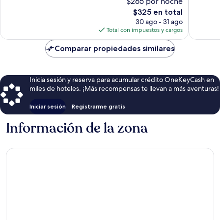
$265 por noche
Puerto
2,332
bueno,
Morelos
opinion
3,077
El
$325 en total
opiniones
precio
30 ago - 31 ago
actual
Total con impuestos y cargos
es
de
Comparar propiedades similares
$325
Inicia sesión y reserva para acumular crédito OneKeyCash en
miles de hoteles. ¡Más recompensas te llevan a más aventuras!
Iniciar sesión
Registrarme gratis
Información de la zona