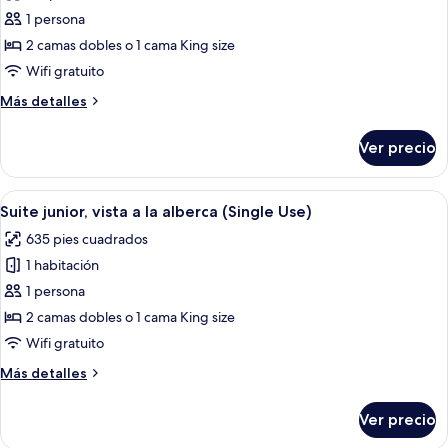
las
1 persona
fotos
de
2 camas dobles o 1 cama King size
Habitación
Wifi gratuito
individual
Más
Más detalles
Premium,
detalles
vista
sobre
Ver precio
Habitación
a
individual
la
Premium,
Abrir
Zona de piscina con sillas de descanso
alberca
5
vista
Suite junior, vista a la alberca (Single Use)
todas
a
635 pies cuadrados
la
las
alberca
1 habitación
fotos
de
1 persona
Suite
2 camas dobles o 1 cama King size
junior,
Wifi gratuito
vista
Más
Más detalles
a
detalles
la
sobre
Ver precio
Suite
alberca
junior,