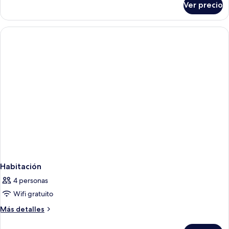
Up
Ver precio
Suite
|
junior
Single
(Swim
Use)
Up
|
Single
Use)
Habitación
4 personas
Wifi gratuito
Más
Más detalles
detalles
sobre