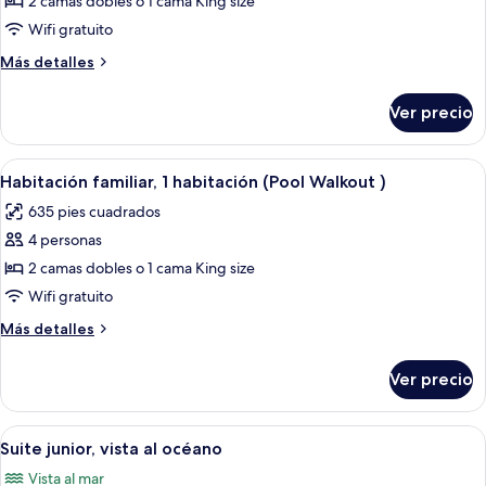
de
2 camas dobles o 1 cama King size
Habitación
Wifi gratuito
individual
Más
Más detalles
familiar,
detalles
1
sobre
Ver precio
Habitación
habitación
individual
(Pool
familiar,
Abrir
Zona junto a la piscina con sofá, repos
Walkout
5
1
Habitación familiar, 1 habitación (Pool Walkout )
todas
habitación
)
635 pies cuadrados
(Pool
las
Walkout
4 personas
fotos
)
de
2 camas dobles o 1 cama King size
Habitación
Wifi gratuito
familiar,
Más
Más detalles
1
detalles
habitación
sobre
Ver precio
Habitación
(Pool
familiar,
Walkout
1
Abrir
Un balcón con vistas a una piscina, pal
)
5
habitación
Suite junior, vista al océano
todas
(Pool
Vista al mar
Walkout