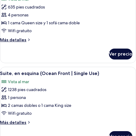
fotos
océano
635 pies cuadrados
de
(Ocean
4 personas
Habitación
View)
familiar,
1 cama Queen size y 1 sofá cama doble
1
Wifi gratuito
habitación,
Más
Más detalles
vista
detalles
al
sobre
Ver precio
Habitación
océano
familiar,
(Ocean
1
Abrir
Un balcón con vista al océano, amoblado
View)
6
habitación,
Suite, en esquina (Ocean Front | Single Use)
todas
vista
Vista al mar
al
las
océano
1238 pies cuadrados
fotos
(Ocean
de
1 persona
View)
Suite,
2 camas dobles o 1 cama King size
en
Wifi gratuito
esquina
Más
Más detalles
(Ocean
detalles
Front
sobre