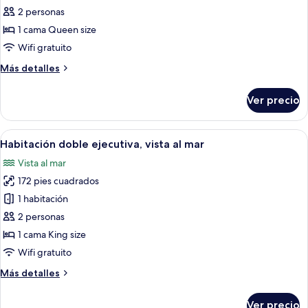
al
clásica
2 personas
puerto
con
1 cama Queen size
1
Wifi gratuito
cama
Más
Más detalles
matrimonial
detalles
o
sobre
Ver precio
Habitación
2
clásica
individuales,
con
Abrir
Una cama bien hecha, con almohadas e
vista
6
1
Habitación doble ejecutiva, vista al mar
todas
al
cama
Vista al mar
matrimonial
las
mar
o
172 pies cuadrados
fotos
2
de
1 habitación
individuales,
Habitación
vista
2 personas
al
doble
1 cama King size
mar
ejecutiva,
Wifi gratuito
vista
Más
Más detalles
al
detalles
mar
sobre
Ver precio