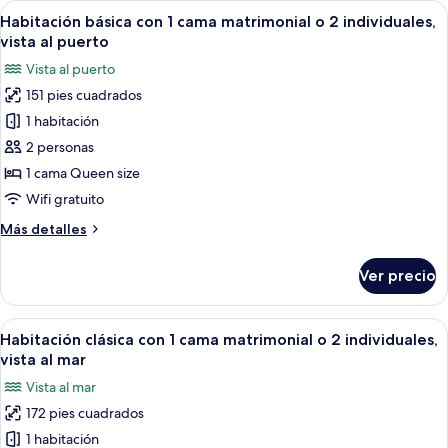
Abrir
Habitación de hotel con cama, escritori
2
Habitación básica con 1 cama matrimonial o 2 individuales,
todas
vista al puerto
las
Vista al puerto
fotos
151 pies cuadrados
de
1 habitación
Habitación
básica
2 personas
con
1 cama Queen size
1
Wifi gratuito
cama
Más
Más detalles
matrimonial
detalles
o
sobre
Ver precio
Habitación
2
básica
individuales,
con
Abrir
Habitación de hotel con cama, escritori
vista
4
1
Habitación clásica con 1 cama matrimonial o 2 individuales,
todas
al
cama
vista al mar
matrimonial
las
puerto
Vista al mar
o
fotos
2
172 pies cuadrados
de
individuales,
1 habitación
Habitación
vista