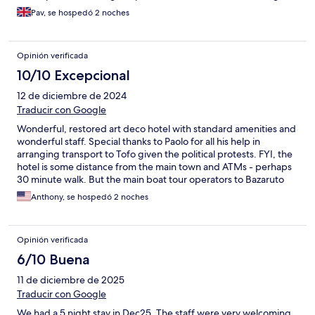
choice for travellers seeking quality and views on a budget.​​​​​​​​​​​​​​​ 100
Pav, se hospedó 2 noches
quid mark
Opinión verificada
10/10 Excepcional
12 de diciembre de 2024
Traducir con Google
Wonderful, restored art deco hotel with standard amenities and
wonderful staff. Special thanks to Paolo for all his help in
arranging transport to Tofo given the political protests. FYI, the
hotel is some distance from the main town and ATMs - perhaps
30 minute walk. But the main boat tour operators to Bazaruto
will pick you up on the beach in front of the hotel.
Anthony, se hospedó 2 noches
Opinión verificada
6/10 Buena
11 de diciembre de 2025
Traducir con Google
We had a 5 night stay in Dec25. The staff were very welcoming