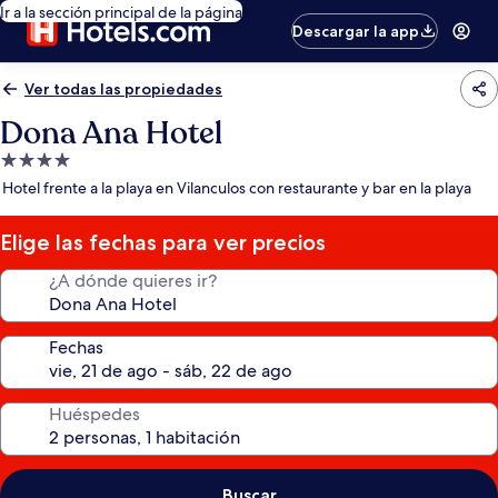
Ir a la sección principal de la página
Descargar la app
Ver todas las propiedades
Dona Ana Hotel
Propiedad
de
Hotel frente a la playa en Vilanculos con restaurante y bar en la playa
4.0
estrellas
Elige las fechas para ver precios
¿A dónde quieres ir?
Fechas
Huéspedes
Buscar