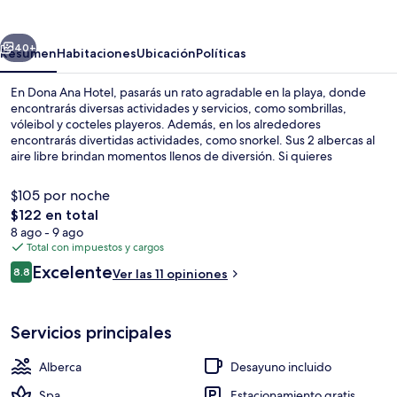
Hotel
erior
Siguiente
40+
Resumen
Habitaciones
Ubicación
Políticas
En Dona Ana Hotel, pasarás un rato agradable en la playa, donde
encontrarás diversas actividades y servicios, como sombrillas,
vóleibol y cocteles playeros. Además, en los alrededores
encontrarás divertidas actividades, como snorkel. Sus 2 albercas al
aire libre brindan momentos llenos de diversión. Si quieres
consentirte y relajarte, puedes hacerlo con un masaje de tejido
profundo. El restaurante es un buen lugar para comer rico, mientras
$105 por noche
que en el bar o lounge puedes tomar un buen coctel frío. Destacan
El
$122 en total
sus 2 bares junto a la alberca, su chapoteadero y su terraza.
precio
8 ago - 9 ago
2 albercas al aire libre, sombrillas en l
total
Total con impuestos y cargos
es
Opiniones
Excelente
8.8
Ver las 11 opiniones
de
8.8 de 10,
$122
Servicios principales
Alberca
Desayuno incluido
Spa
Estacionamiento gratis