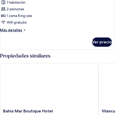
de
1 habitación
individuales,
Habitación
vista
2 personas
al
doble
1 cama King size
mar
presidencial,
Wifi gratuito
vista
Más
Más detalles
al
detalles
océano
sobre
Ver precio
Habitación
doble
presidencial,
Propiedades similares
vista
al
Bahia Mar Boutique Hotel
Vilancul
océano
Bahia
Vilancul
Bahia Mar Boutique Hotel
Vilanc