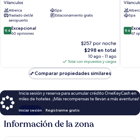
Mar
Beach
Vilanculos
Vilancul
Boutique
Lodge
Alberca
Spa
Alberc
Hotel
Vilancul
Traslado del/al
Estacionamiento gratis
Spa
Vilanculos
aeropuerto
9.4
9.6
Excepcional
Exc
9.4
9.6
de
de
60 opiniones
67 o
10,
10,
$257 por noche
Excepcional,
Excepcio
El
$298 en total
60
67
precio
opiniones
opinion
10 ago - 11 ago
actual
Total con impuestos y cargos
es
de
Comparar propiedades similares
$298
Inicia sesión y reserva para acumular crédito OneKeyCash en
miles de hoteles. ¡Más recompensas te llevan a más aventuras!
Iniciar sesión
Registrarme gratis
Información de la zona