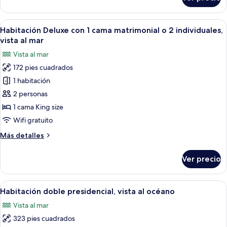
Habitación
doble
ejecutiva,
Abrir
Una habitación de hotel con cama, una s
9
vista
Habitación Deluxe con 1 cama matrimonial o 2 individuales,
todas
al
vista al mar
mar
las
Vista al mar
fotos
172 pies cuadrados
de
1 habitación
Habitación
Deluxe
2 personas
con
1 cama King size
1
Wifi gratuito
cama
Más
Más detalles
matrimonial
detalles
o
sobre
Ver precio
Habitación
2
Deluxe
individuales,
con
Abrir
Habitación de hotel con cama, papel ta
vista
10
1
Habitación doble presidencial, vista al océano
todas
al
cama
Vista al mar
matrimonial
las
mar
o
323 pies cuadrados
fotos
2