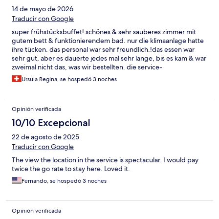
14 de mayo de 2026
Traducir con Google
super frühstücksbuffet! schönes & sehr sauberes zimmer mit
gutem bett & funktionierendem bad. nur die klimaanlage hatte
ihre tücken. das personal war sehr freundlich.!das essen war
sehr gut, aber es dauerte jedes mal sehr lange, bis es kam & war
zweimal nicht das, was wir bestellten. die service-
mitarbeitenden sollten nachfragen, wenn sie unsicher sind,
Ursula Regina, se hospedó 3 noches
oder sich die bestellung aufschreiben.
Opinión verificada
10/10 Excepcional
22 de agosto de 2025
Traducir con Google
The view the location in the service is spectacular. I would pay
twice the go rate to stay here. Loved it.
Fernando, se hospedó 3 noches
Opinión verificada