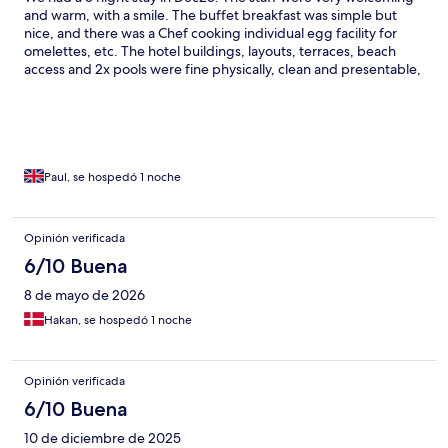
and warm, with a smile. The buffet breakfast was simple but
nice, and there was a Chef cooking individual egg facility for
omelettes, etc. The hotel buildings, layouts, terraces, beach
access and 2x pools were fine physically, clean and presentable,
offering sun and shade. Our room was of good size and had a
great little balcony to sit out on. However, the Management
need to prioritise resources to ensuring reported faults are
attended to promptly, so that guests are not lacking in
functional amenities (eg. in the room). We had reported 5
issues, of which none were fixed before we left. Perhaps it is our
Paul, se hospedó 1 noche
taste in music / ambience, but we found the attractive bar area
swamped by the TV sports channel, only being watched by the
barman! And the restaurant background music was quite lound
Opinión verificada
and bassy, of a modern hip genre, not in keeping with the
6/10 Buena
colourful colonial style of the buildings. We enjoyed our stay, but
it could be so much better if more thought went into the audio
8 de mayo de 2026
ambience and ALL room functionality worked.
Hakan, se hospedó 1 noche
Opinión verificada
6/10 Buena
10 de diciembre de 2025