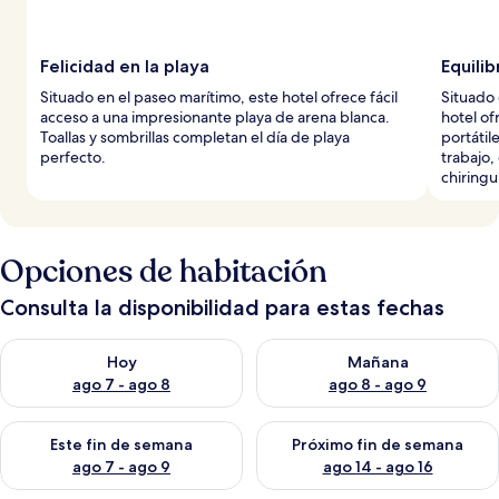
Felicidad en la playa
Equilib
Situado en el paseo marítimo, este hotel ofrece fácil
Situado 
acceso a una impresionante playa de arena blanca.
hotel of
Toallas y sombrillas completan el día de playa
portátil
perfecto.
trabajo, 
chiringu
Opciones de habitación
Consulta la disponibilidad para estas fechas
Consulta la disponibilidad para hoy ago 7 - ago 8
Consulta la disponibilidad pa
Hoy
Mañana
ago 7 - ago 8
ago 8 - ago 9
Consulta la disponibilidad para este fin de semana ago 7 - ag
Consulta la disponibilidad par
Este fin de semana
Próximo fin de semana
ago 7 - ago 9
ago 14 - ago 16