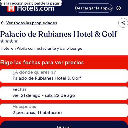
Ir a la sección principal de la página
Descargar la app
Ver todas las propiedades
Palacio de Rubianes Hotel & Golf
Propiedad
de
Hotel en Piloña con restaurante y bar o lounge
4.0
estrellas
Elige las fechas para ver precios
¿A dónde quieres ir?
Fechas
Huéspedes
Buscar