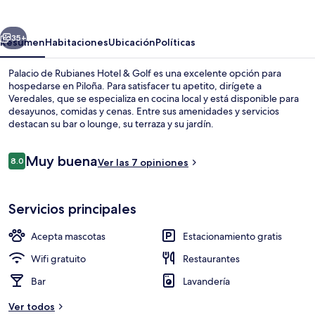
Rubianes
Hotel
erior
Siguiente
&
35+
Resumen
Habitaciones
Ubicación
Políticas
Golf
Palacio de Rubianes Hotel & Golf es una excelente opción para
hospedarse en Piloña. Para satisfacer tu apetito, dirígete a
Veredales, que se especializa en cocina local y está disponible para
desayunos, comidas y cenas. Entre sus amenidades y servicios
destacan su bar o lounge, su terraza y su jardín.
Opiniones
Muy buena
8.0
Ver las 7 opiniones
8.0 de 10,
Exterior
Servicios principales
Acepta mascotas
Estacionamiento gratis
Wifi gratuito
Restaurantes
Bar
Lavandería
Ver todos