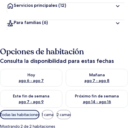
Servicios principales
(12)
Para familias
(6)
Opciones de habitación
Consulta la disponibilidad para estas fechas
Consulta la disponibilidad para hoy ago 6 - ago 7
Consulta la disponibilidad pa
Hoy
Mañana
ago 6 - ago 7
ago 7 - ago 8
Consulta la disponibilidad para este fin de semana ago 7 - ag
Consulta la disponibilidad par
Este fin de semana
Próximo fin de semana
ago 7 - ago 9
ago 14 - ago 16
Filtros
Todas las habitaciones
1 cama
2 camas
disponibles
para
Mostrando 2 de 2 habitaciones