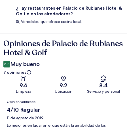
¿Hay restaurantes en Palacio de Rubianes Hotel &
Golf o en los alrededores?
Sí, Veredales, que ofrece cocina local.
Opiniones de Palacio de Rubianes
Opiniones
Hotel & Golf
Muy bueno
8.0
7 opiniones
9.6
9.2
8.4
Limpieza
Ubicación
Servicio y personal
Opiniones
Opinión verificada
4/10 Regular
11 de agosto de 2019
Lo mejor es en lugar en el que está y la amabilidad de los