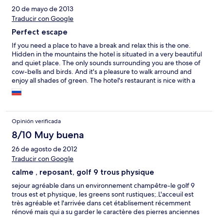
20 de mayo de 2013
Traducir con Google
Perfect escape
If you need a place to have a break and relax this is the one.
Hidden in the mountains the hotel is situated in a very beautiful
and quiet place. The only sounds surrounding you are those of
cow-bells and birds. And it's a pleasure to walk arround and
enjoy all shades of green. The hotel's restaurant is nice with a
large menu to choose to every taste. And they also serve very
decent day (or rather night) menu comprising tapa, salad, main
course and desert accompanied by a bottle of wine. Rooms are
not huge but quite spacious for two. And the building itself (a
Opinión verificada
renovated old mansion) is impressive. Don't miss the fog in the
morning -- it's worth waking up early!
8/10 Muy buena
26 de agosto de 2012
Traducir con Google
calme , reposant, golf 9 trous physique
sejour agréable dans un environnement champêtre-le golf 9
trous est et physique, les greens sont rustiques;.L'acceuil est
très agréable et l'arrivée dans cet établisement récemment
rénové mais qui a su garder le caractère des pierres anciennes