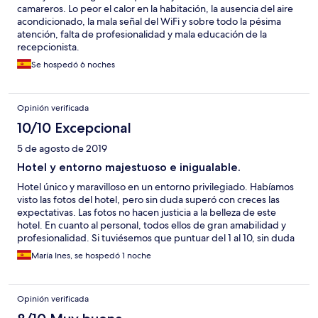
camareros. Lo peor el calor en la habitación, la ausencia del aire
acondicionado, la mala señal del WiFi y sobre todo la pésima
atención, falta de profesionalidad y mala educación de la
recepcionista.
Se hospedó 6 noches
Opinión verificada
10/10 Excepcional
5 de agosto de 2019
Hotel y entorno majestuoso e inigualable.
Hotel único y maravilloso en un entorno privilegiado. Habíamos
visto las fotos del hotel, pero sin duda superó con creces las
expectativas. Las fotos no hacen justicia a la belleza de este
hotel. En cuanto al personal, todos ellos de gran amabilidad y
profesionalidad. Si tuviésemos que puntuar del 1 al 10, sin duda
le daríamos un 20. Pronto volveremos para poder disfrutar más
María Ines, se hospedó 1 noche
de la belleza de este hotel.
Opinión verificada