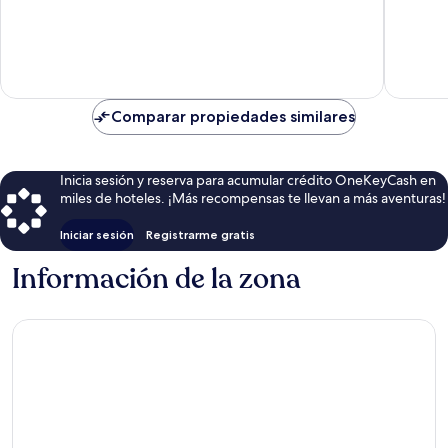
Excepcio
23
239
opiniones
opinion
Comparar propiedades similares
Inicia sesión y reserva para acumular crédito OneKeyCash en
miles de hoteles. ¡Más recompensas te llevan a más aventuras!
Iniciar sesión
Registrarme gratis
Información de la zona