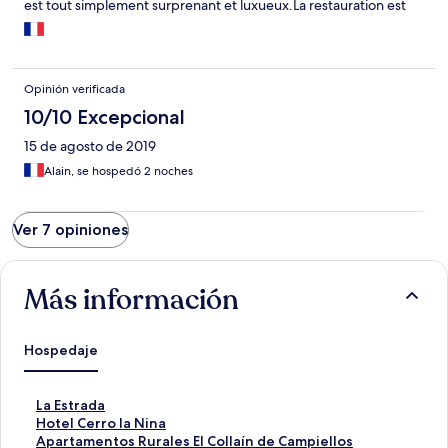
est tout simplement surprenant et luxueux.La restauration est
moyenne mais de qualité.les points d'interêts des PICOS de
EUROPA à l'est du massif sont rapidement accessibles.Hotel à
recommander pour un séjour de 2 jours.
Opinión verificada
10/10 Excepcional
15 de agosto de 2019
Alain, se hospedó 2 noches
Ver 7 opiniones
Más información
Hospedaje
E
La Estrada
n
E
Hotel Cerro la Nina
l
n
E
Apartamentos Rurales El Collaín de Campiellos