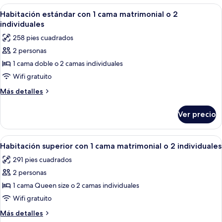
las
Abrir
Minibar, caja de seguridad en la habita
6
Habitación estándar con 1 cama matrimonial o 2
habitaciones
todas
individuales
las
258 pies cuadrados
fotos
2 personas
de
1 cama doble o 2 camas individuales
Habitación
estándar
Wifi gratuito
con
Más
Más detalles
1
detalles
sobre
cama
Ver precio
Habitación
matrimonial
estándar
o
con
Abrir
Minibar, caja de seguridad en la habita
6
2
1
Habitación superior con 1 cama matrimonial o 2 individuales
todas
cama
individuales
291 pies cuadrados
matrimonial
las
o
2 personas
fotos
2
de
1 cama Queen size o 2 camas individuales
individuales
Habitación
Wifi gratuito
superior
Más
Más detalles
con
detalles