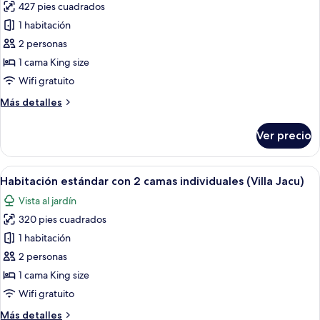
427 pies cuadrados
fotos
de
1 habitación
Suite
2 personas
(Azul)
1 cama King size
Wifi gratuito
Más
Más detalles
detalles
sobre
Ver precio
Suite
(Azul)
Abrir
Un dormitorio con cama, mesitas de noc
10
Habitación estándar con 2 camas individuales (Villa Jacu)
todas
Vista al jardín
las
320 pies cuadrados
fotos
de
1 habitación
Habitación
2 personas
estándar
1 cama King size
con
Wifi gratuito
2
Más
Más detalles