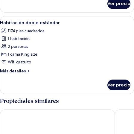
Ver precio
Villa
Deluxe
(Sibraama)
Abrir
Una sala de estar acogedora con un sof
8
Habitación doble estándar
todas
1174 pies cuadrados
las
1 habitación
fotos
de
2 personas
Habitación
1 cama King size
doble
Wifi gratuito
estándar
Más
Más detalles
detalles
sobre
Ver precio
Habitación
doble
estándar
Propiedades similares
Hotel Sombra e Água Fresca
Île de Pi