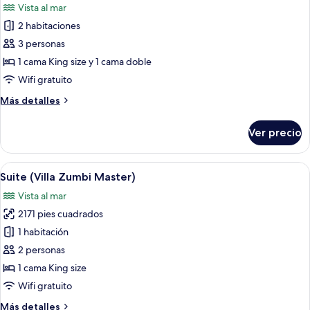
Vista al mar
Jacu)
las
2 habitaciones
fotos
de
3 personas
Villa
1 cama King size y 1 cama doble
Deluxe
Wifi gratuito
(Villa
Más
Más detalles
Jacu)
detalles
sobre
Ver precio
Villa
Deluxe
(Villa
Abrir
Una sala de estar moderna con un sofá
20
Jacu)
Suite (Villa Zumbi Master)
todas
Vista al mar
las
2171 pies cuadrados
fotos
de
1 habitación
Suite
2 personas
(Villa
1 cama King size
Zumbi
Wifi gratuito
Master)
Más
Más detalles