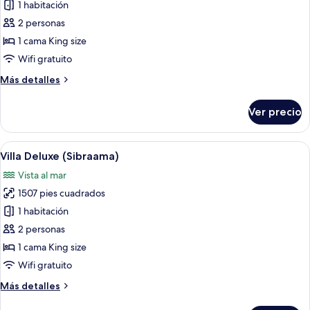
de
1 habitación
Suite
2 personas
estándar
1 cama King size
(Villa
Wifi gratuito
Zumbi)
Más
Más detalles
detalles
sobre
Ver precio
Suite
estándar
(Villa
Abrir
Un dormitorio espacioso con una cama
12
Zumbi)
Villa Deluxe (Sibraama)
todas
Vista al mar
las
1507 pies cuadrados
fotos
de
1 habitación
Villa
2 personas
Deluxe
1 cama King size
(Sibraama)
Wifi gratuito
Más
Más detalles
detalles
sobre