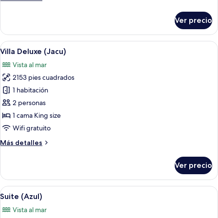
detalles
sobre
Ver precio
Suite
(Villa
Zumbi
Abrir
Terraza de madera con piscina, sillas d
16
Master)
Villa Deluxe (Jacu)
todas
Vista al mar
las
2153 pies cuadrados
fotos
de
1 habitación
Villa
2 personas
Deluxe
1 cama King size
(Jacu)
Wifi gratuito
Más
Más detalles
detalles
sobre
Ver precio
Villa
Deluxe
(Jacu)
Abrir
Una habitación con cama, mesa, sillas,
13
Suite (Azul)
todas
Vista al mar
las