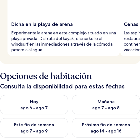
Dicha en la playa de arena
Cenas 
Experimenta la arena en este complejo situado en una
Las aspi
playa privada. Disfruta del kayak, el snorkel o el
restaura
windsurf en las inmediaciones a través de la cómoda
continen
pasarela al agua.
vacacion
Opciones de habitación
Consulta la disponibilidad para estas fechas
Consulta la disponibilidad para hoy ago 6 - ago 7
Consulta la disponibilidad pa
Hoy
Mañana
ago 6 - ago 7
ago 7 - ago 8
Consulta la disponibilidad para este fin de semana ago 7 - ag
Consulta la disponibilidad par
Este fin de semana
Próximo fin de semana
ago 7 - ago 9
ago 14 - ago 16