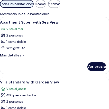
Filtros
Todas las habitaciones
1 cama
2 camas
disponibles
para
Mostrando 15 de 15 habitaciones
las
Abrir
Sábanas de algodón egipcio y ropa de
16
Apartment Super with Sea View
habitaciones
todas
Vista al mar
las
2 personas
fotos
de
1 cama doble
Apartment
Wifi gratuito
Super
Más
Más detalles
with
detalles
Sea
sobre
Ver precio
Apartment
View
Super
with
Abrir
Sábanas de algodón egipcio y ropa de
7
Sea
Villa Standard with Garden View
todas
View
Vista al jardín
las
430 pies cuadrados
fotos
de
2 personas
Villa
1 cama doble