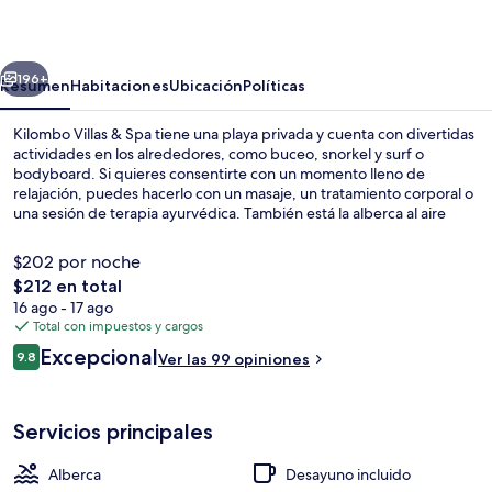
&
Spa
erior
Siguiente
196+
Resumen
Habitaciones
Ubicación
Políticas
Kilombo Villas & Spa tiene una playa privada y cuenta con divertidas
actividades en los alrededores, como buceo, snorkel y surf o
bodyboard. Si quieres consentirte con un momento lleno de
relajación, puedes hacerlo con un masaje, un tratamiento corporal o
una sesión de terapia ayurvédica. También está la alberca al aire
libre, donde podrás divertirte a lo grande. El restaurante es un buen
lugar para comer rico, mientras que en el bar o lounge puedes
$202 por noche
tomar un buen coctel frío. Este resort de lujo destaca por su bar
El
$212 en total
junto a la alberca, su terraza y su jardín.
precio
16 ago - 17 ago
Tina de hidromasaje
total
Total con impuestos y cargos
es
Opiniones
Excepcional
9.8
Ver las 99 opiniones
de
9.8 de 10,
$212
Servicios principales
Alberca
Desayuno incluido