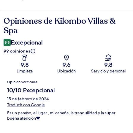
Opiniones de Kilombo Villas &
Opiniones
Spa
Excepcional
9.8
99 opiniones
9.8
9.6
9.8
Limpieza
Ubicación
Servicio y personal
Opiniones
Opinión verificada
10/10 Excepcional
15 de febrero de 2024
Traducir con Google
Es un paraíso, el lugar , mi cabaña, la tranquilidad y la súper
buena atención♥️