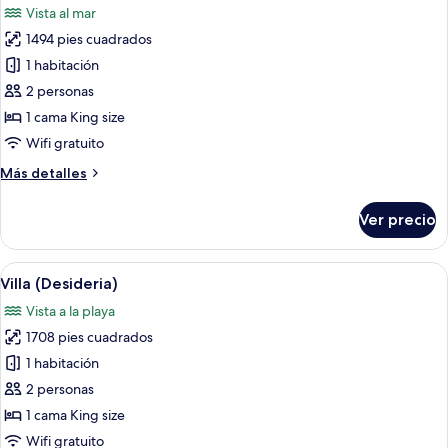
Vista al mar
las
1494 pies cuadrados
fotos
de
1 habitación
Villa
2 personas
(das
1 cama King size
Rosas)
Wifi gratuito
Más
Más detalles
detalles
sobre
Ver precio
Villa
(das
Rosas)
Abrir
Un espacio habitable amplio, distribuid
10
Villa (Desideria)
todas
Vista a la playa
las
1708 pies cuadrados
fotos
de
1 habitación
Villa
2 personas
(Desideria)
1 cama King size
Wifi gratuito