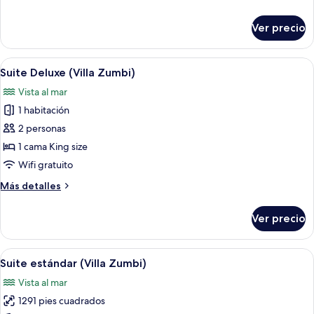
camas
detalles
individuales
sobre
Ver precio
(Villa
Habitación
estándar
Jacu)
con
Abrir
Un balcón con una hamaca, un sofá y 
9
2
Suite Deluxe (Villa Zumbi)
todas
camas
Vista al mar
individuales
las
(Villa
1 habitación
fotos
Jacu)
de
2 personas
Suite
1 cama King size
Deluxe
Wifi gratuito
(Villa
Más
Más detalles
Zumbi)
detalles
sobre
Ver precio
Suite
Deluxe
(Villa
Abrir
Un dormitorio con una cama grande, vi
14
Zumbi)
Suite estándar (Villa Zumbi)
todas
Vista al mar
las
1291 pies cuadrados
fotos