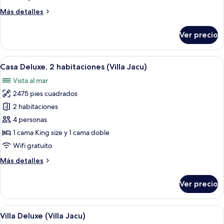
Más
Más detalles
detalles
sobre
Ver precio
Villa
(Desideria)
Abrir
Un dormitorio moderno con una bañera
12
Casa Deluxe, 2 habitaciones (Villa Jacu)
todas
Vista al mar
las
2475 pies cuadrados
fotos
de
2 habitaciones
Casa
4 personas
Deluxe,
1 cama King size y 1 cama doble
2
Wifi gratuito
habitaciones
Más
Más detalles
(Villa
detalles
Jacu)
sobre
Ver precio
Casa
Deluxe,
2
Abrir
Habitación de hotel con cama, bañera 
15
habitaciones
Villa Deluxe (Villa Jacu)
todas
(Villa