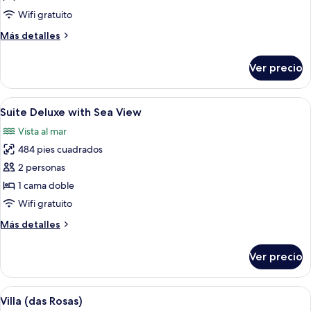
Standard
Wifi gratuito
with
Más
Más detalles
Garden
detalles
View
sobre
Ver precio
Villa
Standard
with
Abrir
Sábanas de algodón egipcio y ropa de
10
Garden
Suite Deluxe with Sea View
todas
View
Vista al mar
las
484 pies cuadrados
fotos
de
2 personas
Suite
1 cama doble
Deluxe
Wifi gratuito
with
Más
Más detalles
Sea
detalles
View
sobre
Ver precio
Suite
Deluxe
with
Abrir
Un área de piscina con un muro de pied
16
Sea
Villa (das Rosas)
todas
View