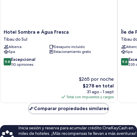
Hotel
Île
Hotel Sombra e Água Fresca
Île de
Sombra
de
Tibau do Sul
Tibau do
e
Pipa
Alberca
Desayuno incluido
Alberc
Água
-
Spa
Estacionamiento gratis
Spa
Fresca
Ma
Tibau
Plage
9.8
9.6
Excepcional
Exc
9.8
9.6
do
Hotel
de
de
110 opiniones
235 
Sul
Tibau
10,
10,
do
Excepcional,
Excepcio
$265 por noche
Sul
110
235
El
$278 en total
opiniones
opinion
precio
31 ago - 1 sept
actual
Total con impuestos y cargos
es
de
Comparar propiedades similares
$278
Inicia sesión y reserva para acumular crédito OneKeyCash en
miles de hoteles. ¡Más recompensas te llevan a más aventuras!