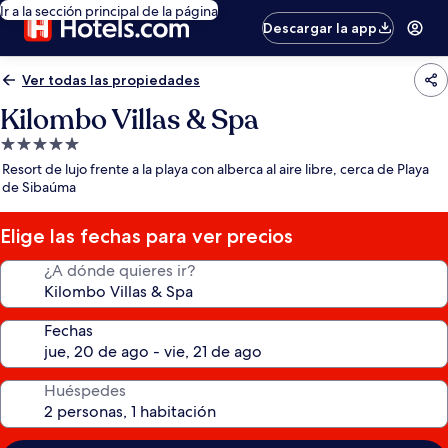
Ir a la sección principal de la página
Descargar la app
Ver todas las propiedades
Kilombo Villas & Spa
Propiedad
de
Resort de lujo frente a la playa con alberca al aire libre, cerca de Playa
5.0
de Sibaúma
estrellas
Elige las fechas para ver precios
¿A dónde quieres ir?
Fechas
Huéspedes