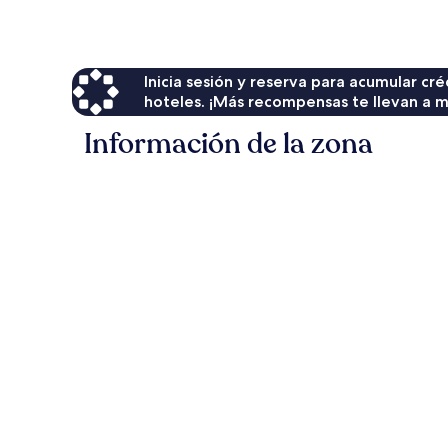
de
$142
Inicia sesión y reserva para acumular c
hoteles. ¡Más recompensas te llevan a m
Información de la zona