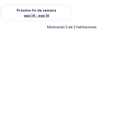
fin de semana ago 7 - ago 9
Consulta la disponibilidad para el próximo fin de semana ago 
Próximo fin de semana
ago 14 - ago 16
Mostrando 2 de 2 habitaciones
d de ladrillo y tragaluz.