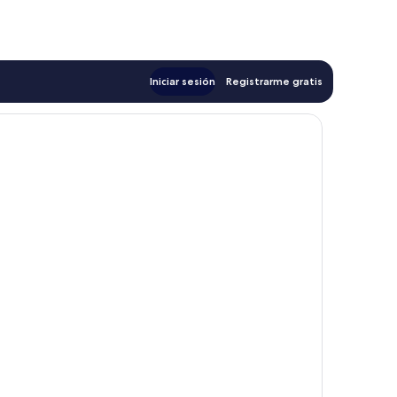
de
d
$79
$
Iniciar sesión
Registrarme gratis