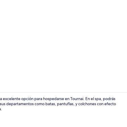
Área de sala 
na excelente opción para hospedarse en Tournai. En el spa, podrás
n sus departamentos como batas, pantuflas, y colchones con efecto
a.
Sábanas de a