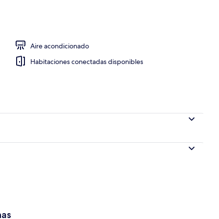
lgodón egipcio y ropa de cama de alta calidad
Aire acondicionado
Habitaciones conectadas disponibles
has