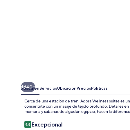
suites
40+
Resumen
Servicios
Ubicación
Precios
Políticas
Cerca de una estación de tren, Agora Wellness suites es u
consentirte con un masaje de tejido profundo. Detalles e
memoria y sábanas de algodón egipcio, hacen la diferenci
Opiniones
Excepcional
9.8
9.8 de 10,