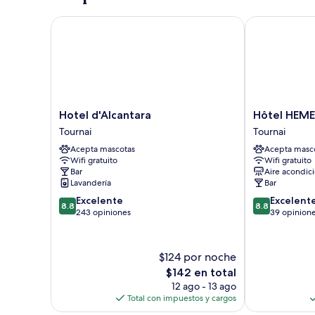
grand
lit,
Hotel d'Alcantara
Hôtel HEMER
vue
ville
Hotel
Hôtel
Hotel d'Alcantara
Hôtel HEM
d'Alcantara
HEMERA
Tournai
Tournai
Tournai
Tournai
Acepta mascotas
Acepta masc
Wifi gratuito
Wifi gratuito
Bar
Aire acondic
Lavandería
Bar
8.8
8.8
Excelente
Excelent
8.8
8.8
de
de
243 opiniones
39 opinion
10,
10,
Excelente,
Excelente,
243
39
$124 por noche
opiniones
opiniones
El
$142 en total
precio
12 ago - 13 ago
actual
Total con impuestos y cargos
es