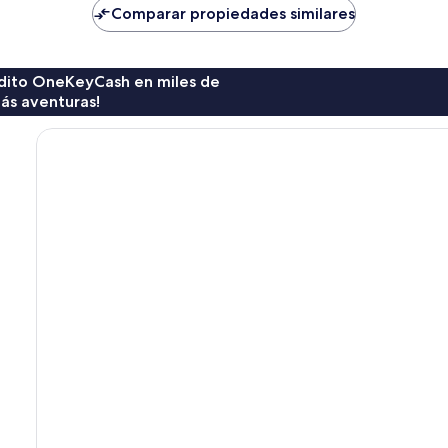
de
de
Comparar propiedades similares
$124
$153
rédito OneKeyCash en miles de
ás aventuras!