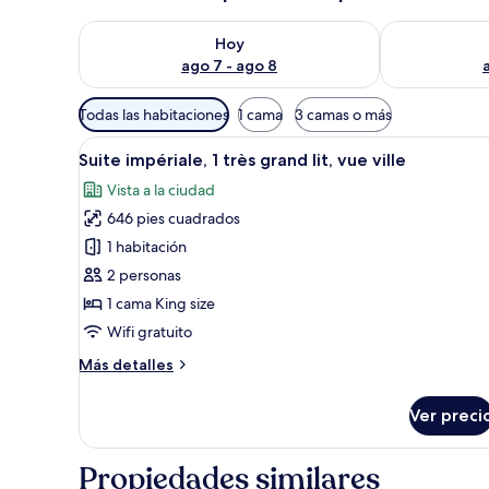
Consulta la disponibilidad para hoy ago 7 - ago 8
Consulta la d
Hoy
ago 7 - ago 8
Filtros
Todas las habitaciones
1 cama
3 camas o más
disponibles
Abrir
Una sala de estar moderna con
para
14
Suite impériale, 1 très grand lit, vue ville
todas
las
Vista a la ciudad
las
habitaciones
646 pies cuadrados
fotos
de
1 habitación
Suite
2 personas
impériale,
1 cama King size
1
Wifi gratuito
très
Más
Más detalles
grand
detalles
lit,
sobre
Ver preci
vue
Suite
impériale,
ville
1
Propiedades similares
très