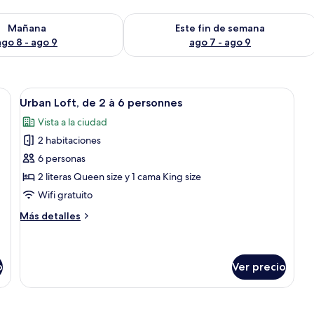
isponibilidad para mañana ago 8 - ago 9
Consulta la disponibilidad para este 
Mañana
Este fin de semana
ago 8 - ago 9
ago 7 - ago 9
 una gran araña, una chimenea y un árbol de Navidad.
Abrir
Habitación con literas, televisión, pare
17
Urban Loft, de 2 à 6 personnes
todas
Vista a la ciudad
las
2 habitaciones
fotos
de
6 personas
Urban
2 literas Queen size y 1 cama King size
Loft,
Wifi gratuito
de
Más
Más detalles
2
detalles
à
sobre
Urban
6
Loft,
o
Ver precio
personnes
de
2
à