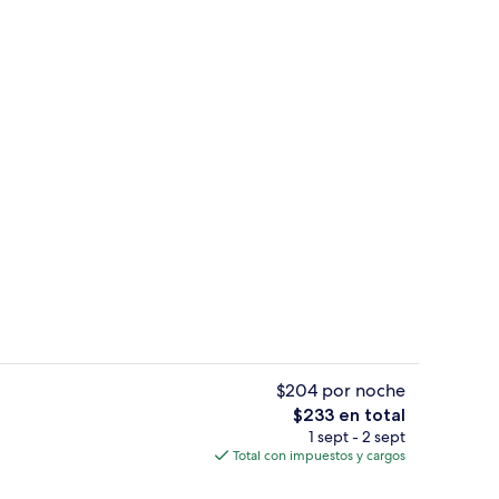
de estar
Vista frontal de la propiedad
$204 por noche
El
$233 en total
precio
1 sept - 2 sept
lgodón egipcio y ropa de cama de alta calidad
Baño
total
Total con impuestos y cargos
es
de