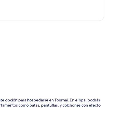
ción del mapa
nte opción para hospedarse en Tournai. En el spa, podrás
artamentos como batas, pantuflas, y colchones con efecto