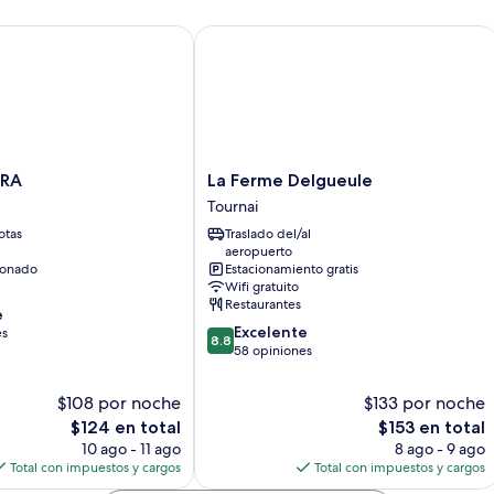
6
personnes
A
La Ferme Delgueule
La
ERA
La Ferme Delgueule
Ferme
Tournai
Delgueule
otas
Traslado del/al
Tournai
aeropuerto
ionado
Estacionamiento gratis
Wifi gratuito
Restaurantes
e
8.8
Excelente
es
8.8
de
58 opiniones
10,
Excelente,
$108 por noche
$133 por noche
58
El
El
$124 en total
$153 en total
opiniones
precio
precio
10 ago - 11 ago
8 ago - 9 ago
actual
actual
Total con impuestos y cargos
Total con impuestos y cargos
es
es