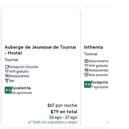
Auberge de Jeunesse de Tournai - Hostel
Inthemia
Auberge
Inthemia
Auberge de Jeunesse de Tournai
Inthemia
de
Tournai
- Hostel
Tournai
Jeunesse
Tournai
Estacionamiento gratis
de
Wifi gratuito
Tournai
Desayuno incluido
Restaurantes
Wifi gratuito
-
Aire acondicionado
Restaurantes
Hostel
Bar
9.8
Excepcional
Tournai
9.8
de
7 opiniones
8.6
Excelente
8.6
10,
de
64 opiniones
Excepcional,
10,
7
Excelente,
$67 por noche
$
opiniones
64
El
E
$79 en total
$
opiniones
precio
p
26 ago - 27 ago
actual
a
Total con impuestos y cargos
Total con 
es
e