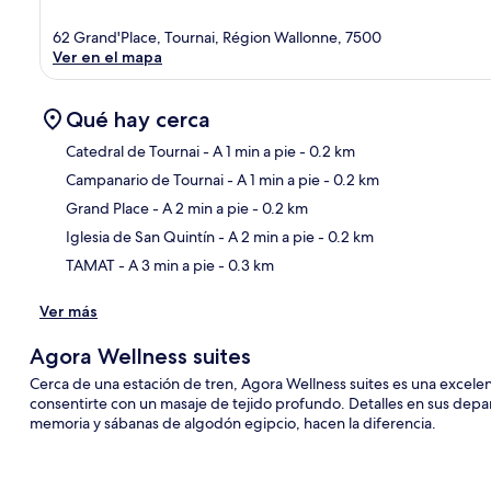
62 Grand'Place, Tournai, Région Wallonne, 7500
Ver en el mapa
Qué hay cerca
Catedral de Tournai
- A 1 min a pie
- 0.2 km
Campanario de Tournai
- A 1 min a pie
- 0.2 km
Sec
Grand Place
- A 2 min a pie
- 0.2 km
Iglesia de San Quintín
- A 2 min a pie
- 0.2 km
TAMAT
- A 3 min a pie
- 0.3 km
Ver más
Agora Wellness suites
Cerca de una estación de tren, Agora Wellness suites es una excele
consentirte con un masaje de tejido profundo. Detalles en sus dep
memoria y sábanas de algodón egipcio, hacen la diferencia.