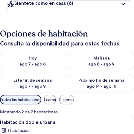
Siéntete como en casa
(6)
Opciones de habitación
Consulta la disponibilidad para estas fechas
Consulta la disponibilidad para hoy ago 7 - ago 8
Consulta la disponibilidad pa
Hoy
Mañana
ago 7 - ago 8
ago 8 - ago 9
Consulta la disponibilidad para este fin de semana ago 7 - ag
Consulta la disponibilidad par
Este fin de semana
Próximo fin de semana
ago 7 - ago 9
ago 14 - ago 16
Filtros
Todas las habitaciones
1 cama
2 camas
disponibles
para
Mostrando 2 de 2 habitaciones
las
Abrir
Un dormitorio con una cama, lámparas d
12
Habitación doble urbana
habitaciones
todas
1 habitación
las