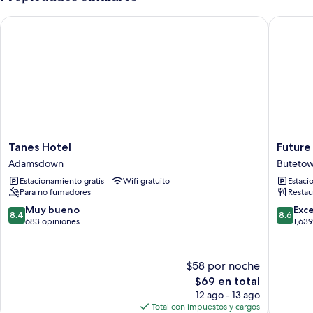
Tanes Hotel
Future In
Tanes
Future
Tanes Hotel
Future
Hotel
Inns
Adamsdown
Buteto
Adamsdown
Cardiff
Estacionamiento gratis
Wifi gratuito
Estaci
Bay
Para no fumadores
Restau
Buteto
8.4
8.6
Muy bueno
Exc
8.4
8.6
de
de
683 opiniones
1,63
10,
10,
Muy
Excelent
bueno,
1,639
$58 por noche
683
opinion
El
$69 en total
opiniones
precio
12 ago - 13 ago
actual
Total con impuestos y cargos