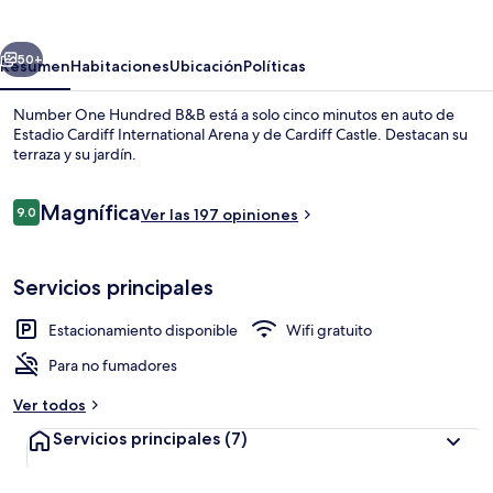
Hundred
B&B
erior
Siguiente
50+
Resumen
Habitaciones
Ubicación
Políticas
Number One Hundred B&B está a solo cinco minutos en auto de
Estadio Cardiff International Arena y de Cardiff Castle. Destacan su
terraza y su jardín.
Opiniones
Magnífica
9.0
Ver las 197 opiniones
9.0 de 10,
Servicios principales
Exterior
Estacionamiento disponible
Wifi gratuito
Para no fumadores
Ver todos
Servicios principales
(7)