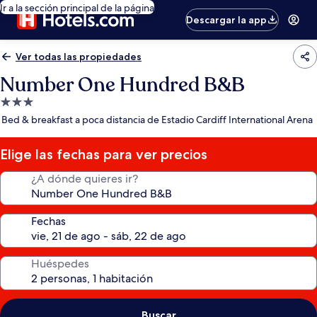
Ir a la sección principal de la página
Descargar la app
Ver todas las propiedades
Number One Hundred B&B
Propiedad
de
Bed & breakfast a poca distancia de Estadio Cardiff International Arena
3.0
estrellas
Elige las fechas para ver precios
¿A dónde quieres ir?
Fechas
Huéspedes
Buscar