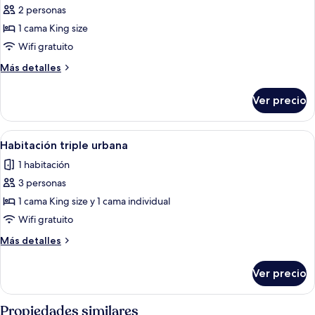
2 personas
fotos
de
1 cama King size
Habitación
Wifi gratuito
doble
Más
Más detalles
urbana
detalles
sobre
Ver precio
Habitación
doble
urbana
Abrir
Habitación de hotel con una cama gra
9
Habitación triple urbana
todas
1 habitación
las
3 personas
fotos
de
1 cama King size y 1 cama individual
Habitación
Wifi gratuito
triple
Más
Más detalles
urbana
detalles
sobre
Ver precio
Habitación
triple
urbana
Propiedades similares