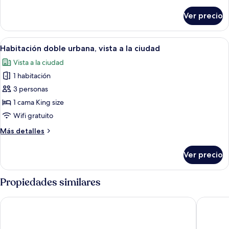
detalles
la
sobre
Ver precio
Habitación
ciudad
Deluxe,
vista
Abrir
Wifi gratis
1
a
Habitación doble urbana, vista a la ciudad
todas
la
Vista a la ciudad
ciudad
las
1 habitación
fotos
de
3 personas
Habitación
1 cama King size
doble
Wifi gratuito
urbana,
Más
Más detalles
vista
detalles
a
sobre
Ver precio
Habitación
la
doble
ciudad
urbana,
Propiedades similares
vista
a
Hotel GR Palace - Sea View & Pool
HOTEL PU
la
ciudad