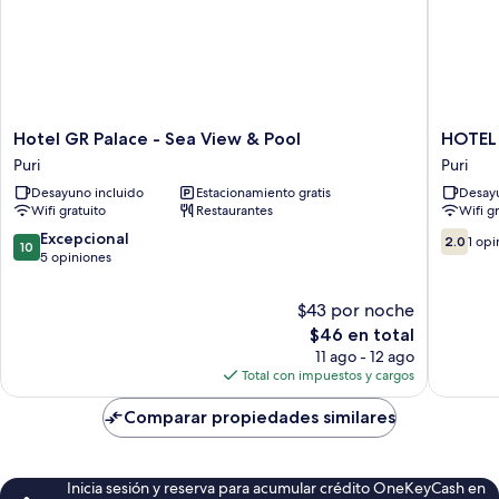
Hotel
HOTEL
Hotel GR Palace - Sea View & Pool
HOTEL 
GR
PUSHPA
Puri
Puri
Palace
A
Desayuno incluido
Estacionamiento gratis
Desayu
-
Berries
Wifi gratuito
Restaurantes
Wifi g
Sea
Group
View
of
10.0
2.0
Excepcional
2.0
1 opi
10
&
Hotels
de
de
5 opiniones
Pool
Puri
10,
10,
Puri
Excepcional,
1
$43 por noche
5
opinión
El
$46 en total
opiniones
precio
11 ago - 12 ago
actual
Total con impuestos y cargos
es
de
Comparar propiedades similares
$46
Inicia sesión y reserva para acumular crédito OneKeyCash en