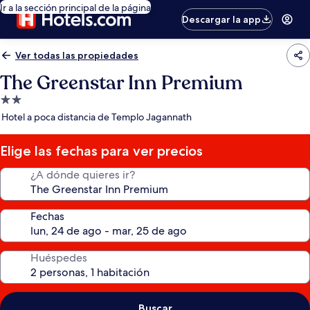
Ir a la sección principal de la página
Descargar la app
Ver todas las propiedades
The Greenstar Inn Premium
Propiedad
de
Hotel a poca distancia de Templo Jagannath
2.0
estrellas
Elige las fechas para ver precios
¿A dónde quieres ir?
Fechas
Huéspedes
Buscar