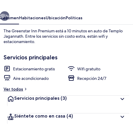
Inn
Premium
erior
Siguiente
7+
Resumen
Habitaciones
Ubicación
Políticas
The Greenstar Inn Premium está a 10 minutos en auto de Templo
Jagannath. Entre los servicios sin costo extra, están wifi y
estacionamiento.
Servicios principales
Estacionamiento gratis
Wifi gratuito
Aire acondicionado
Recepción 24/7
Exterior
Ver todos
Servicios principales
(3)
Siéntete como en casa
(4)