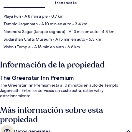
transporte
Playa Puri
- A 8 min a pie
- 0.7 km
Templo Jagannath
- A 10 min en auto
- 3.4 km
Narendra Sagar (tanque sagrado)
- A 13 min en auto
- 4.8 km
Sudarshan Crafts Museum
- A 15 min en auto
- 6.3 km
Vishnu Temple
- A 16 min en auto
- 6.6 km
Información de la propiedad
The Greenstar Inn Premium
The Greenstar Inn Premium está a 10 minutos en auto de Templo
Jagannath. Entre los servicios sin costo extra, están wifi y
estacionamiento.
Más información sobre esta
propiedad
Datos generales