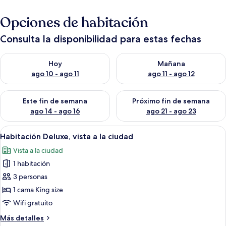
Opciones de habitación
Consulta la disponibilidad para estas fechas
Consulta la disponibilidad para hoy ago 10 - ago 11
Consulta la disponibilidad par
Hoy
Mañana
ago 10 - ago 11
ago 11 - ago 12
Consulta la disponibilidad para este fin de semana ago 14 - ag
Consulta la disponibilidad pa
Este fin de semana
Próximo fin de semana
ago 14 - ago 16
ago 21 - ago 23
Abrir
Wifi gratis
1
Habitación Deluxe, vista a la ciudad
todas
Vista a la ciudad
las
1 habitación
fotos
de
3 personas
Habitación
1 cama King size
Deluxe,
Wifi gratuito
vista
Más
Más detalles
a