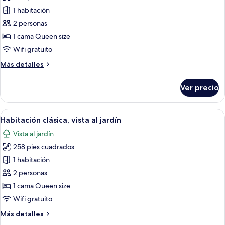
de
1 habitación
Habitación
2 personas
tradicional,
1 cama Queen size
vista
Wifi gratuito
al
Más
Más detalles
jardín
detalles
sobre
Ver precio
Habitación
tradicional,
vista
Abrir
Un dormitorio con cama, ventana con c
5
al
Habitación clásica, vista al jardín
todas
jardín
Vista al jardín
las
258 pies cuadrados
fotos
de
1 habitación
Habitación
2 personas
clásica,
1 cama Queen size
vista
Wifi gratuito
al
Más
Más detalles
jardín
detalles