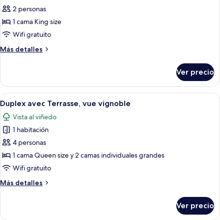
de
2 personas
Habitación
1 cama King size
superior,
Wifi gratuito
Terraza,
Más
Más detalles
vista
detalles
al
sobre
Ver precio
Habitación
viñedo
superior,
Terraza,
Abrir
Un dormitorio ordenado con cama, có
6
vista
Duplex avec Terrasse, vue vignoble
todas
al
Vista al viñedo
viñedo
las
1 habitación
fotos
de
4 personas
Duplex
1 cama Queen size y 2 camas individuales grandes
avec
Wifi gratuito
Terrasse,
Más
Más detalles
vue
detalles
vignoble
sobre
Ver precio
Duplex
avec