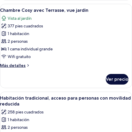
Terrasse,
Abrir
Una cama bien tendida con sábanas blan
4
vue
Chambre Cosy avec Terrasse, vue jardin
todas
vignoble
Vista al jardín
las
377 pies cuadrados
fotos
de
1 habitación
Chambre
2 personas
Cosy
1 cama individual grande
avec
Wifi gratuito
Terrasse,
Más
Más detalles
vue
detalles
jardin
sobre
Ver precio
Chambre
Cosy
avec
Abrir
Sábanas de algodón egipcio, ropa de c
4
Terrasse,
Habitación tradicional, acceso para personas con movilidad
todas
vue
reducida
jardin
las
258 pies cuadrados
fotos
1 habitación
de
2 personas
Habitación