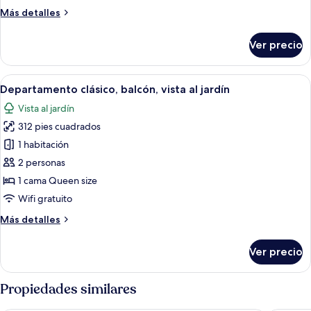
Más
Más detalles
detalles
sobre
Ver precio
Habitación
Club,
vista
Abrir
Un dormitorio con una cama, ropa de 
5
al
Departamento clásico, balcón, vista al jardín
todas
jardín
Vista al jardín
las
312 pies cuadrados
fotos
de
1 habitación
Departamento
2 personas
clásico,
1 cama Queen size
balcón,
Wifi gratuito
vista
Más
Más detalles
al
detalles
jardín
sobre
Ver precio
Departamento
clásico,
balcón,
Propiedades similares
vista
al