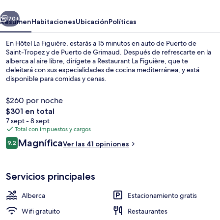
erior
Siguiente
70+
Resumen
Habitaciones
Ubicación
Políticas
En Hôtel La Figuière, estarás a 15 minutos en auto de Puerto de
Saint-Tropez y de Puerto de Grimaud. Después de refrescarte en la
alberca al aire libre, dirígete a Restaurant La Figuière, que te
deleitará con sus especialidades de cocina mediterránea, y está
disponible para comidas y cenas.
$260 por noche
El
$301 en total
precio
7 sept - 8 sept
Vista frontal de la propiedad
total
Total con impuestos y cargos
es
Opiniones
Magnífica
9.2
Ver las 41 opiniones
de
9.2 de 10,
$301
Servicios principales
Alberca
Estacionamiento gratis
Wifi gratuito
Restaurantes