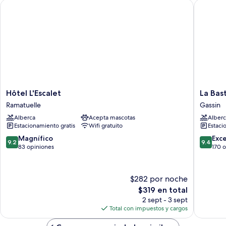
Hôtel L'Escalet
La Basti
jardín
Hôtel
La
Hôtel L'Escalet
La Bas
L'Escalet
Bastide
Ramatuelle
Gassin
Ramatuelle
D'Antoi
Alberca
Acepta mascotas
Alberc
Gassin
Estacionamiento gratis
Wifi gratuito
Estaci
9.2
9.4
Magnífico
Exc
9.2
9.4
de
de
83 opiniones
170 
10,
10,
Magnífico,
Excepcio
83
170
$282 por noche
opiniones
opinion
El
$319 en total
precio
2 sept - 3 sept
actual
Total con impuestos y cargos
es
de