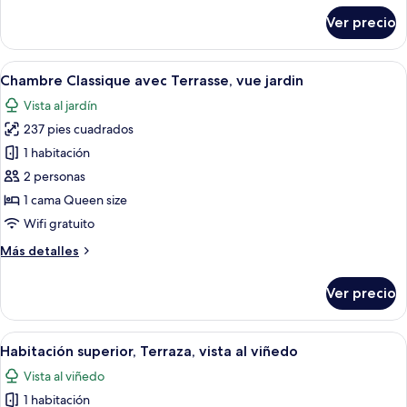
sobre
Ver precio
Habitación
clásica,
vista
Abrir
Un dormitorio con una cama, una silla,
6
al
Chambre Classique avec Terrasse, vue jardin
todas
jardín
Vista al jardín
las
237 pies cuadrados
fotos
de
1 habitación
Chambre
2 personas
Classique
1 cama Queen size
avec
Wifi gratuito
Terrasse,
Más
Más detalles
vue
detalles
jardin
sobre
Ver precio
Chambre
Classique
avec
Abrir
Una cama bien hecha con un cabecero 
5
Terrasse,
Habitación superior, Terraza, vista al viñedo
todas
vue
Vista al viñedo
jardin
las
1 habitación
fotos