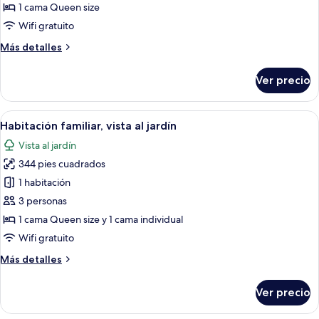
tradicional,
1 cama Queen size
acceso
Wifi gratuito
para
Más
Más detalles
personas
detalles
con
sobre
Ver precio
Habitación
movilidad
tradicional,
reducida
acceso
Abrir
Una cama con sábanas blancas, dos lámp
4
para
Habitación familiar, vista al jardín
todas
personas
Vista al jardín
con
las
movilidad
344 pies cuadrados
fotos
reducida
de
1 habitación
Habitación
3 personas
familiar,
1 cama Queen size y 1 cama individual
vista
Wifi gratuito
al
Más
Más detalles
jardín
detalles
sobre
Ver precio
Habitación
familiar,