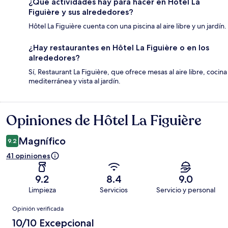
¿Qué actividades hay para hacer en Hôtel La
Figuière y sus alrededores?
Hôtel La Figuière cuenta con una piscina al aire libre y un jardín.
¿Hay restaurantes en Hôtel La Figuière o en los
alrededores?
Sí, Restaurant La Figuière, que ofrece mesas al aire libre, cocina
mediterránea y vista al jardín.
Opiniones de Hôtel La Figuière
Opiniones
Magnífico
9.2
41 opiniones
9.2
8.4
9.0
Limpieza
Servicios
Servicio y personal
Opiniones
Opinión verificada
10/10 Excepcional