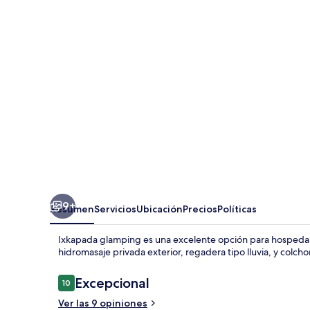
9+
Resumen
Servicios
Ubicación
Precios
Políticas
Ixkapada glamping es una excelente opción para hospedars
hidromasaje privada exterior, regadera tipo lluvia, y colc
Opiniones
Excepcional
10
10 de 10,
Ver las 9 opiniones