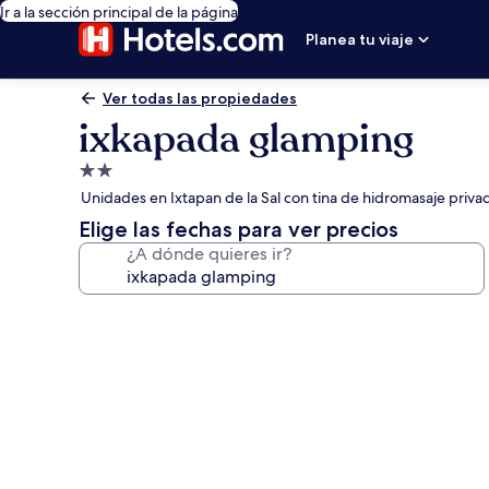
Ir a la sección principal de la página
Planea tu viaje
Ver todas las propiedades
ixkapada glamping
Propiedad
de
Unidades en Ixtapan de la Sal con tina de hidromasaje privad
2.0
Elige las fechas para ver precios
estrellas
¿A dónde quieres ir?
Galería
de
fotos
de
ixkapada
glamping