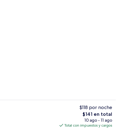
Regadera, regadera tipo lluvia, amen
$118 por noche
El
$141 en total
precio
10 ago - 11 ago
 de alta calidad, edredón y camas con efecto memoria
Patio
total
Total con impuestos y cargos
es
de