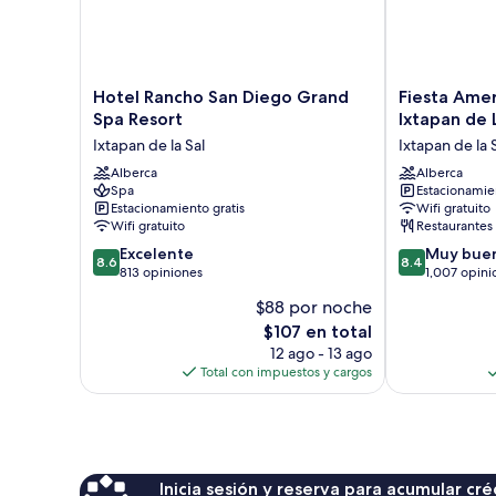
Hotel
Fiesta
Hotel Rancho San Diego Grand
Fiesta Ame
Rancho
Americana
Spa Resort
Ixtapan de 
San
Hacienda
Ixtapan de la Sal
Ixtapan de la 
Diego
Ixtapan
Grand
Alberca
de
Alberca
Spa
Estacionamien
Spa
La
Estacionamiento gratis
Wifi gratuito
Resort
Sal
Wifi gratuito
Restaurantes
Ixtapan
Ixtapan
8.6
8.4
de
Excelente
de
Muy bue
8.6
8.4
de
de
la
813 opiniones
la
1,007 opini
10,
10,
Sal
Sal
$88 por noche
Excelente,
Muy
El
$107 en total
813
bueno,
precio
opiniones
1,007
12 ago - 13 ago
actual
opiniones
Total con impuestos y cargos
es
de
$107
Inicia sesión y reserva para acumular c