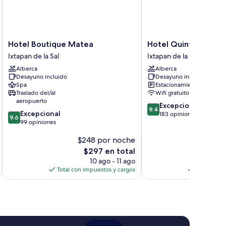
Hotel
Hotel
Hotel Boutique Matea
Hotel Quinta San Ca
Boutique
Quinta
Ixtapan de la Sal
Ixtapan de la Sal
Matea
San
Alberca
Alberca
Ixtapan
Carlos
Desayuno incluido
Desayuno incluido
de
Ixtapan
Spa
Estacionamiento gratis
la
de
Traslado del/al
Wifi gratuito
Sal
la
aeropuerto
9.4
Excepcional
Sal
9.4
9.6
Excepcional
de
183 opiniones
9.6
de
99 opiniones
10,
10,
Excepcional,
$248 por noche
$
Excepcional,
183
99
El
opiniones
$297 en total
opiniones
precio
10 ago - 11 ago
actual
Total con impuestos y cargos
Total con 
es
de
$297