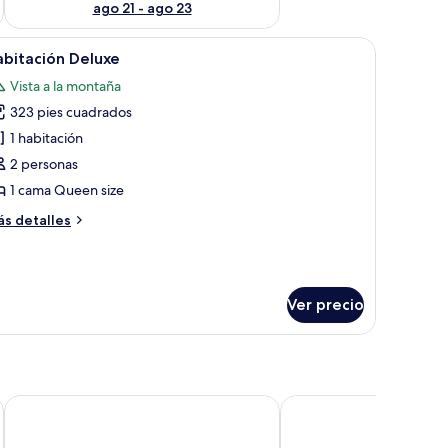
ago 21 - ago 23
amanos, una cafetera y un pequeño cubo de basura.
brir
Un dormitorio con un diseño geométrico en el 
1
bitación Deluxe
odas
Vista a la montaña
s
323 pies cuadrados
otos
e
1 habitación
abitación
2 personas
eluxe
1 cama Queen size
ás
s detalles
talles
bre
bitación
luxe
Ver precio
Hotel Boutique Matea
Hotel Quinta San Carlo