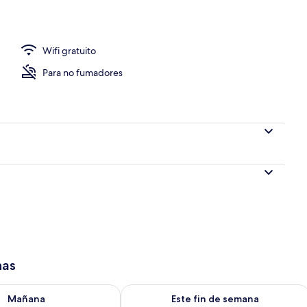
 de alta calidad, edredón y camas con efecto memoria
Wifi gratuito
Para no fumadores
has
isponibilidad para mañana ago 9 - ago 10
Consulta la disponibilidad para este 
Mañana
Este fin de semana