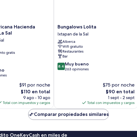
Bungalows
ricana Hacienda
Bungalows Lolita
Lolita
La Sal
Ixtapan de la Sal
Ixtapan
Sal
Alberca
de
Wifi gratuito
la
Restaurantes
to gratis
Sal
Bar
8.4
Muy bueno
8.4
de
263 opiniones
no
10,
ones
Muy
$91 por noche
$75 por noche
bueno,
El
263
El
$110 en total
$90 en total
precio
opiniones
precio
9 ago - 10 ago
1 sept - 2 sept
actual
actual
Total con impuestos y cargos
Total con impuestos y cargos
es
es
de
de
Comparar propiedades similares
$110
$90
rédito OneKeyCash en miles de