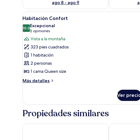
ago 8 - ago 9
a
Abrir
Un dormitorio con colcha temát
4
Habitación Confort
todas
Excepcional
las
10.0
10.0 de 10
(2
2 opiniones
fotos
opiniones)
Vista a la montaña
de
323 pies cuadrados
Habitación
1 habitación
Confort
2 personas
1 cama Queen size
Más
Más detalles
detalles
sobre
Ver preci
Habitación
Confort
Propiedades similares
Hotel Rancho San Diego Grand Spa Resort
Fiesta Americ