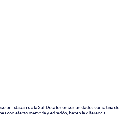
Chimenea
e en Ixtapan de la Sal. Detalles en sus unidades como tina de
hones con efecto memoria y edredón, hacen la diferencia.
Ropa de cama