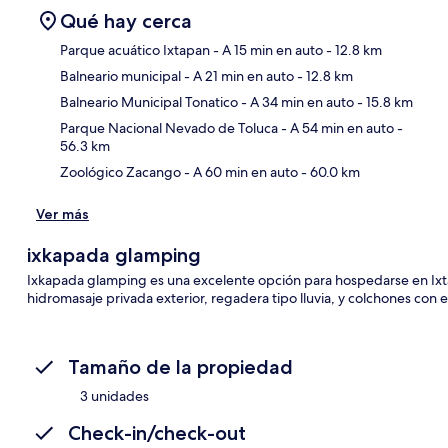
Qué hay cerca
Parque acuático Ixtapan
- A 15 min en auto
- 12.8 km
Balneario municipal
- A 21 min en auto
- 12.8 km
Sec
Balneario Municipal Tonatico
- A 34 min en auto
- 15.8 km
Parque Nacional Nevado de Toluca
- A 54 min en auto
-
56.3 km
Zoológico Zacango
- A 60 min en auto
- 60.0 km
Ver más
ixkapada glamping
Ixkapada glamping es una excelente opción para hospedarse en Ixta
hidromasaje privada exterior, regadera tipo lluvia, y colchones con
Tamaño de la propiedad
3 unidades
Check-in/check-out