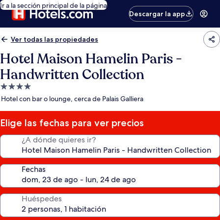
Ir a la sección principal de la página
Descargar la app
Ver todas las propiedades
Hotel Maison Hamelin Paris -
Handwritten Collection
Propiedad
de
Hotel con bar o lounge, cerca de Palais Galliera
4.0
estrellas
Elige las fechas para ver precios
¿A dónde quieres ir?
Fechas
Huéspedes