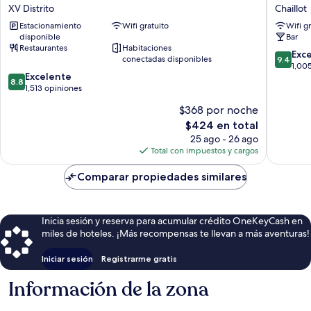
Paris
Floride
XV Distrito
Chaillot
Tour
Etoile
Estacionamiento
Wifi gratuito
Wifi g
Eiffel
Chaillot
disponible
Bar
XV
Restaurantes
Habitaciones
Distrito
9.4
Exc
conectadas disponibles
9.4
de
1,00
8.8
Excelente
10,
8.8
de
1,513 opiniones
Excepcio
10,
1,005
$368 por noche
Excelente,
opinion
El
$424 en total
1,513
precio
opiniones
25 ago - 26 ago
actual
Total con impuestos y cargos
es
de
Comparar propiedades similares
$424
Inicia sesión y reserva para acumular crédito OneKeyCash en
miles de hoteles. ¡Más recompensas te llevan a más aventuras!
Iniciar sesión
Registrarme gratis
Información de la zona