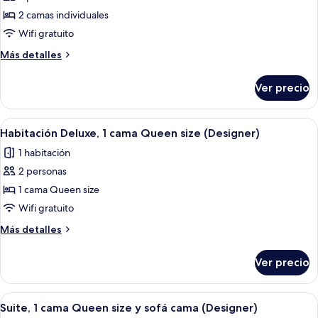
cama
Habitación
2 camas individuales
superior,
Wifi gratuito
2
Más
Más detalles
camas
detalles
individuales
sobre
Ver precio
Habitación
superior,
2
Abrir
Una habitación de hotel con una cama g
2
camas
Habitación Deluxe, 1 cama Queen size (Designer)
todas
individuales
1 habitación
las
2 personas
fotos
de
1 cama Queen size
Habitación
Wifi gratuito
Deluxe,
Más
Más detalles
1
detalles
cama
sobre
Ver precio
Habitación
Queen
Deluxe,
size
1
Abrir
Cama doble con cabecera, dos mesitas
(Designer)
4
cama
Suite, 1 cama Queen size y sofá cama (Designer)
todas
Queen