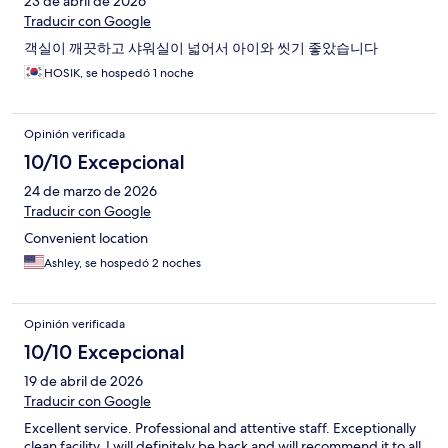
23 de abril de 2026
Traducir con Google
객실이 깨끗하고 샤워실이 넓어서 아이와 씻기 좋았습니다
HOSIK, se hospedó 1 noche
Opinión verificada
10/10 Excepcional
24 de marzo de 2026
Traducir con Google
Convenient location
Ashley, se hospedó 2 noches
Opinión verificada
10/10 Excepcional
19 de abril de 2026
Traducir con Google
Excellent service. Professional and attentive staff. Exceptionally
clean facility. I will definitely be back and will recommend it to all