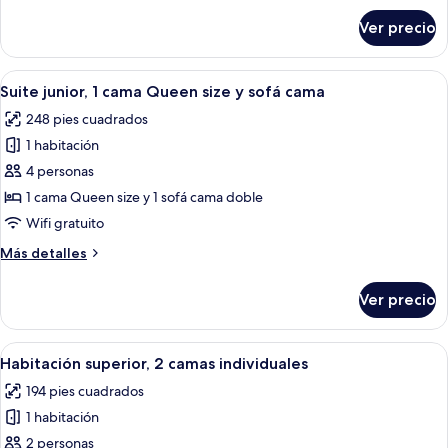
balcón
sobre
Ver precio
Habitación
(Eiffel
Deluxe,
Tower
1
Abrir
Habitación de hotel con cama, escritor
View)
5
cama
Suite junior, 1 cama Queen size y sofá cama
todas
Queen
248 pies cuadrados
size,
las
balcón
1 habitación
fotos
(Eiffel
de
4 personas
Tower
Suite
View)
1 cama Queen size y 1 sofá cama doble
junior,
Wifi gratuito
1
Más
Más detalles
cama
detalles
Queen
sobre
Ver precio
Suite
size
junior,
y
1
Abrir
Una habitación de hotel con dos cama
sofá
5
cama
Habitación superior, 2 camas individuales
todas
cama
Queen
194 pies cuadrados
size
las
y
1 habitación
fotos
sofá
de
2 personas