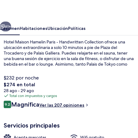
Maison
Hamelin
Paris
erior
Siguiente
-
61+
Resumen
Habitaciones
Ubicación
Políticas
Handwritten
Hotel Maison Hamelin Paris - Handwritten Collection ofrece una
Collection
ubicación extraordinaria a solo 10 minutos a pie de Plaza del
Trocadero y de Palais Galliera. Puedes relajarte en el sauna, tener
una buena sesión de ejercicio en la sala de fitness, o disfrutar de una
bebida en el bar o lounge. Asimismo, tanto Palais de Tokyo como
Yves Saint Laurent Paris Museum están a solo 10 minutos a pie. Hay
opciones de transporte público a una corta distancia a pie: Estación
$232 por noche
de metro Boissiere está a 4 minutos y Estación de metro Iena está a
El
$274 en total
4 minutos.
precio
28 ago - 29 ago
Exterior
total
Total con impuestos y cargos
es
Opiniones
Magnífica
9.2
Ver las 207 opiniones
de
9.2 de 10,
$274
Servicios principales
Acepta mascotas
Wifi gratuito