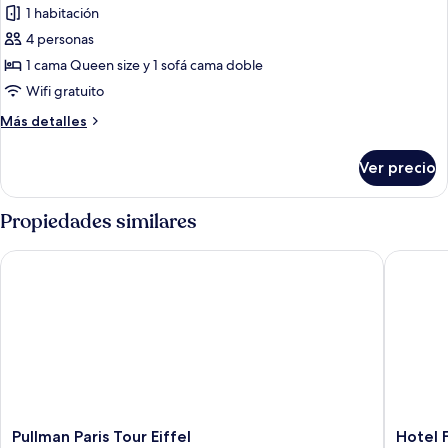
1 habitación
size
las
(Designer)
4 personas
fotos
de
1 cama Queen size y 1 sofá cama doble
Suite,
Wifi gratuito
1
Más
Más detalles
cama
detalles
Queen
sobre
Ver precio
Suite,
size
1
y
cama
Propiedades similares
sofá
Queen
size
cama
Pullman Paris Tour Eiffel
Hotel Flo
y
(Designer)
sofá
cama
(Designer)
Pullman
Hotel
Pullman Paris Tour Eiffel
Hotel F