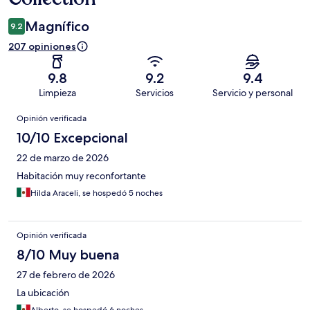
Magnífico
9.2
207 opiniones
9.8
9.2
9.4
Limpieza
Servicios
Servicio y personal
Opiniones
Opinión verificada
10/10 Excepcional
22 de marzo de 2026
Habitación muy reconfortante
Hilda Araceli, se hospedó 5 noches
Opinión verificada
8/10 Muy buena
27 de febrero de 2026
La ubicación
Alberto, se hospedó 6 noches