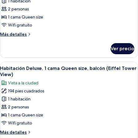
1 habitación
de
2 personas
Habitación
superior,
1 cama Queen size
1
Wifi gratuito
cama
Más
Más detalles
Queen
detalles
size,
sobre
Ver precio
Habitación
acceso
superior,
para
1
Abrir
Un balcón con dos mesas redondas y cua
personas
6
cama
Habitación Deluxe, 1 cama Queen size, balcón (Eiffel Tower
todas
Queen
con
View)
size,
las
movilidad
Vista a la ciudad
acceso
fotos
reducida
para
194 pies cuadrados
de
personas
1 habitación
Habitación
con
movilidad
Deluxe,
2 personas
reducida
1
1 cama Queen size
cama
Wifi gratuito
Queen
Más
Más detalles
size,
detalles