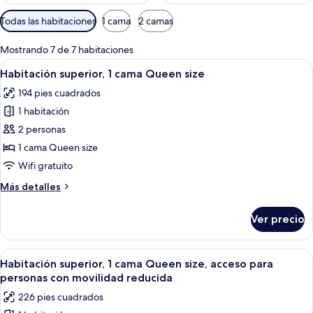
Filtros
Todas las habitaciones
1 cama
2 camas
disponibles
para
Mostrando 7 de 7 habitaciones
las
Abrir
Habitación de hotel con cama, una mesi
4
Habitación superior, 1 cama Queen size
habitaciones
todas
194 pies cuadrados
las
1 habitación
fotos
de
2 personas
Habitación
1 cama Queen size
superior,
Wifi gratuito
1
Más
Más detalles
cama
detalles
Queen
sobre
Ver precio
Habitación
size
superior,
1
Abrir
Habitación de hotel con una cama grand
4
cama
Habitación superior, 1 cama Queen size, acceso para
todas
Queen
personas con movilidad reducida
size
las
226 pies cuadrados
fotos