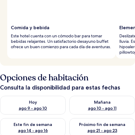
Comida y bebida
Elemen
Este hotel cuenta con un cómodo bar para tomar
Deslízat
bebidas relajantes. Un satisfactorio desayuno buffet
lluvia. 
ofrece un buen comienzo para cada día de aventuras.
hipoaler
pillowto
Opciones de habitación
Consulta la disponibilidad para estas fechas
Consulta la disponibilidad para hoy ago 9 - ago 10
Consulta la disponibilidad par
Hoy
Mañana
ago 9 - ago 10
ago 10 - ago 11
Consulta la disponibilidad para este fin de semana ago 14 - ag
Consulta la disponibilidad pa
Este fin de semana
Próximo fin de semana
ago 14 - ago 16
ago 21 - ago 23