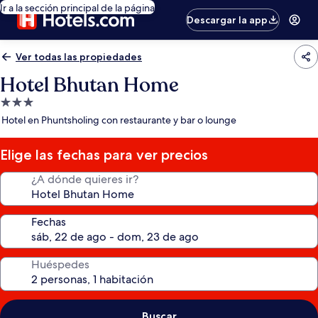
Ir a la sección principal de la página
Descargar la app
Ver todas las propiedades
Hotel Bhutan Home
Propiedad
de
Hotel en Phuntsholing con restaurante y bar o lounge
3.0
estrellas
Elige las fechas para ver precios
¿A dónde quieres ir?
Fechas
Huéspedes
Buscar