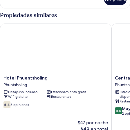
Habitación
cuádruple
superior
Propiedades similares
Hotel Phuentsholing
Central 
Hotel
Central
Hotel Phuentsholing
Centra
Phuentsholing
Hotel
Phuntsholing
Phuntsh
Phuntsholing
Phuntsh
Desayuno incluido
Estacionamiento gratis
Estaci
Wifi gratuito
Restaurantes
dispon
Restau
5.4
5.4
3 opiniones
8.0
Muy
de
8.0
de
2 op
10,
10,
3
$47 por noche
Muy
opiniones
El
$49 en total
bueno,