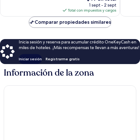
precio
2
1 sept - 2 sept
actual
opinion
Total con impuestos y cargos
es
de
Comparar propiedades similares
$49
Inicia sesión y reserva para acumular crédito OneKeyCash en
miles de hoteles. ¡Más recompensas te llevan a más aventuras!
Iniciar sesión
Registrarme gratis
Información de la zona