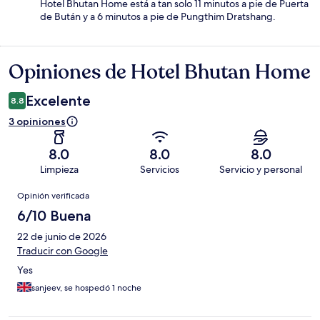
Hotel Bhutan Home está a tan solo 11 minutos a pie de Puerta
de Bután y a 6 minutos a pie de Pungthim Dratshang.
Opiniones de Hotel Bhutan Home
Opiniones
Excelente
8.8
3 opiniones
8.0
8.0
8.0
Limpieza
Servicios
Servicio y personal
Opiniones
Opinión verificada
6/10 Buena
22 de junio de 2026
Traducir con Google
Yes
sanjeev, se hospedó 1 noche