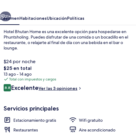
Home
erior
Siguiente
21+
Resumen
Habitaciones
Ubicación
Políticas
Hotel Bhutan Home es una excelente opción para hospedarse en
Phuntsholing. Puedes disfrutar de una comida o un bocadillo en el
restaurante, o relajarte al final de día con una bebida en el bar o
lounge.
$24 por noche
El
$25 en total
precio
13 ago - 14 ago
total
Total con impuestos y cargos
Recepción
es
Opiniones
Excelente
8.8
Ver las 3 opiniones
de
8.8 de 10,
$25
Servicios principales
Estacionamiento gratis
Wifi gratuito
Restaurantes
Aire acondicionado