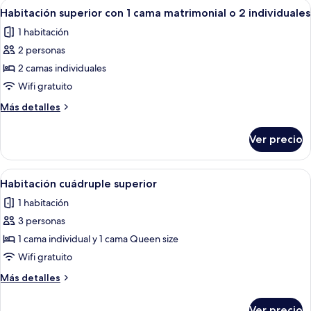
Abrir
Habitación de hotel con dos camas, cab
5
Habitación superior con 1 cama matrimonial o 2 individuales
todas
1 habitación
las
2 personas
fotos
de
2 camas individuales
Habitación
Wifi gratuito
superior
Más
Más detalles
con
detalles
1
sobre
Ver precio
Habitación
cama
superior
matrimonial
con
Abrir
Habitación de hotel con dos camas, ca
o
7
1
Habitación cuádruple superior
todas
cama
2
1 habitación
matrimonial
las
individuales
o
3 personas
fotos
2
de
1 cama individual y 1 cama Queen size
individuales
Habitación
Wifi gratuito
cuádruple
Más
Más detalles
superior
detalles
sobre
Ver precio