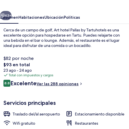
Pallas
by
erior
Siguiente
Tartuhotels
43+
Resumen
Habitaciones
Ubicación
Políticas
Cerca de un campo de golf, Art hotel Pallas by Tartuhotels es una
excelente opción para hospedarse en Tartu. Puedes relajarte con
una bebida en el bar o lounge. Además, el restaurante es el lugar
ideal para disfrutar de una comida o un bocadillo.
$82 por noche
El
$93 en total
precio
23 ago - 24 ago
total
Total con impuestos y cargos
Ropa de cama hipoalergénica y minib
es
Opiniones
Excelente
8.8
Ver las 288 opiniones
de
8.8 de 10,
$93
Servicios principales
Traslado del/al aeropuerto
Estacionamiento disponible
Wifi gratuito
Restaurantes