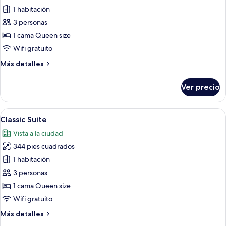
de
1 habitación
Habitación
3 personas
doble
1 cama Queen size
Deluxe
Wifi gratuito
Más
Más detalles
detalles
sobre
Ver precio
Habitación
doble
Deluxe
Abrir
Habitación de hotel moderna con cama, 
6
Classic Suite
todas
Vista a la ciudad
las
344 pies cuadrados
fotos
de
1 habitación
Classic
3 personas
Suite
1 cama Queen size
Wifi gratuito
Más
Más detalles
detalles