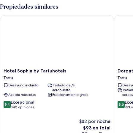
con
Propiedades similares
2
camas
Hotel Sophia by Tartuhotels
Dorpat H
individuales
Hotel
Dorpat
Hotel Sophia by Tartuhotels
Dorpat
Sophia
Hotel
Tartu
Tartu
by
Tartu
Desayuno incluido
Traslado del/al
Desayu
Tartuhotels
aeropuerto
Trasla
Tartu
Acepta mascotas
Estacionamiento gratis
aerop
9.4
8.6
Excepcional
Exc
9.4
8.6
de
de
340 opiniones
921 
10,
10,
Excepcional,
Excelent
$82 por noche
340
921
El
$93 en total
opiniones
opinion
precio