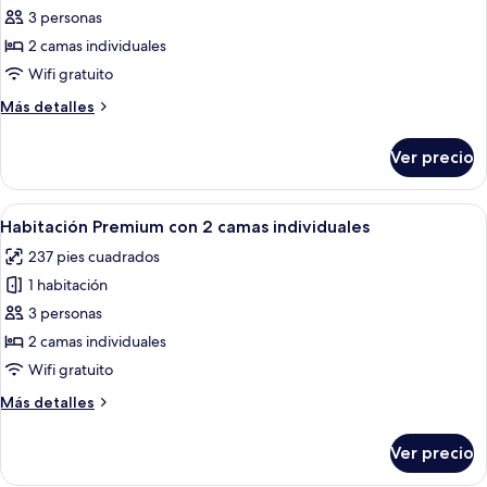
de
3 personas
Habitación
2 camas individuales
con
Wifi gratuito
2
Más
Más detalles
camas
detalles
individuales
sobre
Ver precio
Habitación
con
2
Abrir
Habitación de hotel con dos camas, una
6
camas
Habitación Premium con 2 camas individuales
todas
individuales
237 pies cuadrados
las
1 habitación
fotos
de
3 personas
Habitación
2 camas individuales
Premium
Wifi gratuito
con
Más
Más detalles
2
detalles
camas
sobre
Ver precio
Habitación
individuales
Premium