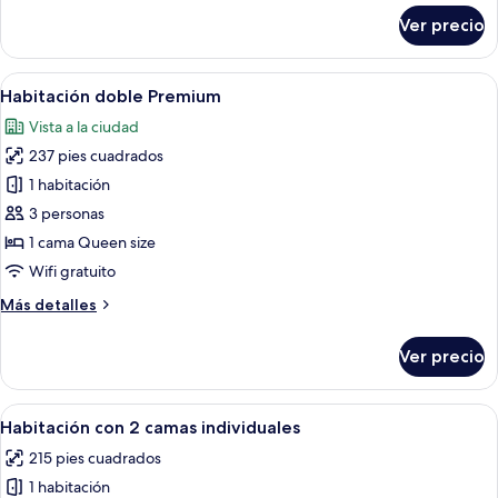
sobre
Ver precio
Classic
Suite
Abrir
Una habitación de hotel con un ventanal
7
Habitación doble Premium
todas
Vista a la ciudad
las
237 pies cuadrados
fotos
de
1 habitación
Habitación
3 personas
doble
1 cama Queen size
Premium
Wifi gratuito
Más
Más detalles
detalles
sobre
Ver precio
Habitación
doble
Premium
Abrir
Habitación de hotel con dos camas, un 
5
Habitación con 2 camas individuales
todas
215 pies cuadrados
las
1 habitación
fotos