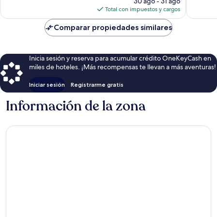
30 ago - 31 ago
actual
Total con impuestos y cargos
es
de
Comparar propiedades similares
$93
Inicia sesión y reserva para acumular crédito OneKeyCash en
miles de hoteles. ¡Más recompensas te llevan a más aventuras!
Iniciar sesión
Registrarme gratis
Información de la zona