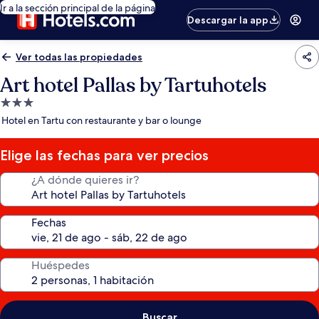
Ir a la sección principal de la página
Descargar la app
Ver todas las propiedades
Art hotel Pallas by Tartuhotels
Propiedad
de
Hotel en Tartu con restaurante y bar o lounge
3.0
estrellas
Elige las fechas para ver precios
¿A dónde quieres ir?
Fechas
Huéspedes
Buscar