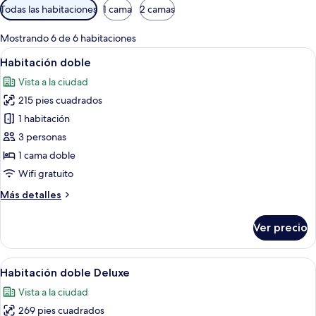
Filtros
Todas las habitaciones
1 cama
2 camas
disponibles
para
Mostrando 6 de 6 habitaciones
las
Abrir
Una habitación de hotel moderna con ca
7
Habitación doble
habitaciones
todas
Vista a la ciudad
las
215 pies cuadrados
fotos
de
1 habitación
Habitación
3 personas
doble
1 cama doble
Wifi gratuito
Más
Más detalles
detalles
sobre
Ver precio
Habitación
doble
Abrir
Una habitación de hotel moderna con u
9
Habitación doble Deluxe
todas
Vista a la ciudad
las
269 pies cuadrados
fotos