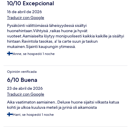
10/10 Excepcional
16 de abril de 2026
Traducir con Google
Pysäköinti välittömässä läheisyydessä sisältyi
huonehintaan.Viihtyisä ,raikas huone ja hyvät
vuoteet.Aamiaiselta löytyy monipuolisesti kaikkia kaikille ja sisältyi
hintaan.Ravintola tasokas, a' la carte suun ja taskun
mukainen.Sijainti kaupungin ytimessä.
Anne, se hospedó 1 noche
Opinión verificada
6/10 Buena
23 de abril de 2026
Traducir con Google
Aika vaatimaton aamiainen..Deluxe huone sijaitsi vilkasta katua
kohti ja ulkoa kuuluva meteli ja jyrinä oli aikamoista
Harri, se hospedó 1 noche