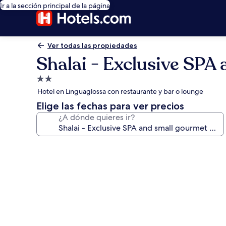
Ir a la sección principal de la página
Ver todas las propiedades
Shalai - Exclusive SPA
Propiedad
de
Hotel en Linguaglossa con restaurante y bar o lounge
2.0
Elige las fechas para ver precios
estrellas
¿A dónde quieres ir?
Galería
de
fotos
de
Shalai
-