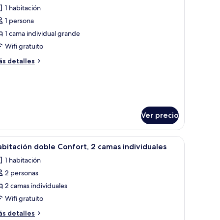
odas
dividual,
1 habitación
lcón
s
1 persona
otos
e
1 cama individual grande
abitación
Wifi gratuito
mpresarial
ás
s detalles
dividual,
talles
alcón
bre
bitación
presarial
dividual,
lcón
Ver precio
visor y tragaluz.
brir
Una cama, una mesita redonda con un florero y
8
bitación doble Confort, 2 camas individuales
odas
1 habitación
s
2 personas
otos
e
2 camas individuales
abitación
Wifi gratuito
oble
ás
s detalles