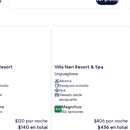
Ha
ort
Villa Neri Resort & Spa
Villa
esort
Villa Neri Resort & Spa
Neri
Linguaglossa
Resort
Alberca
&
luido
Desayuno incluido
Spa
Spa
Linguaglossa
al
Traslado del/al
aeropuerto
9.0
no
Magnífico
9.0
de
es
152 opiniones
10,
$120 por noche
$406 por noche
Magnífico,
El
El
$140 en total
$456 en total
152