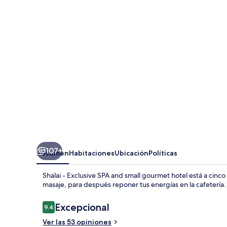
Exclusive
SPA
and
small
gourmet
hotel
107+
Resumen
Habitaciones
Ubicación
Políticas
Shalai - Exclusive SPA and small gourmet hotel está a cin
masaje, para después reponer tus energías en la cafetería.
Opiniones
Excepcional
9.4
9.4 de 10,
Ver las 53 opiniones