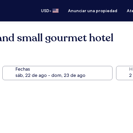
•
USD
Anunciar una propiedad
Ate
 and small gourmet hotel
Fechas
H