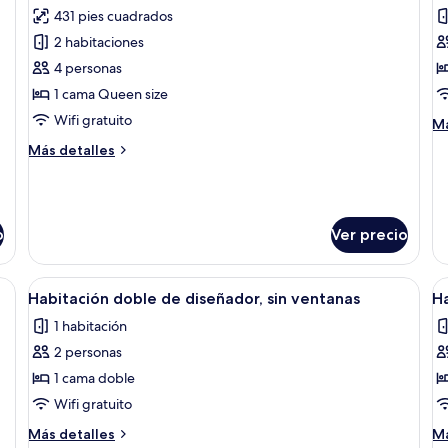
todas
t
patio
in
431 pies cuadrados
las
ba
la
2 habitaciones
fotos
f
de
d
4 personas
Habitación
H
1 cama Queen size
familiar
e
Wifi gratuito
M
Má
in
de
Más
Más detalles
b
so
detalles
Ha
sobre
em
Habitación
in
familiar
ba
o
Ver precio
ma, una silla, una mesa y dos otomanas.
Abrir
Un dormitorio con cama, una silla, tele
A
9
Habitación doble de diseñador, sin ventanas
Ha
todas
t
1 habitación
las
la
2 personas
fotos
f
de
d
1 cama doble
Habitación
H
Wifi gratuito
doble
d
Más
M
Más detalles
Má