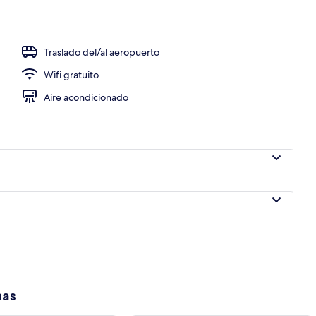
 aire libre
Traslado del/al aeropuerto
Wifi gratuito
Aire acondicionado
has