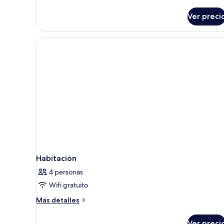
Terraza
detalles
sobre
Ver preci
Suite
junior,
Terraza
Habitación
4 personas
Wifi gratuito
Más
Más detalles
detalles
sobre
Ver preci