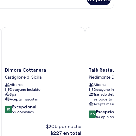
bitación
Dimora Cottanera
Talè Restaurant&Suite
Dimora
Talè
Dimora Cottanera
Talè Restaurant&Sui
Cottanera
Restaurant&Suite
Castiglione di Sicilia
Piedimonte Etneo
Castiglione
Piedimonte
Alberca
Alberca
di
Etneo
Desayuno incluido
Desayuno incluido
Sicilia
Spa
Traslado del/al
Acepta mascotas
aeropuerto
Acepta mascotas
10.0
Excepcional
10
9.6
Excepcional
de
92 opiniones
9.6
de
54 opiniones
10,
10,
Excepcional,
$206 por noche
$
Excepcional,
92
El
E
$227 en total
$
54
opiniones