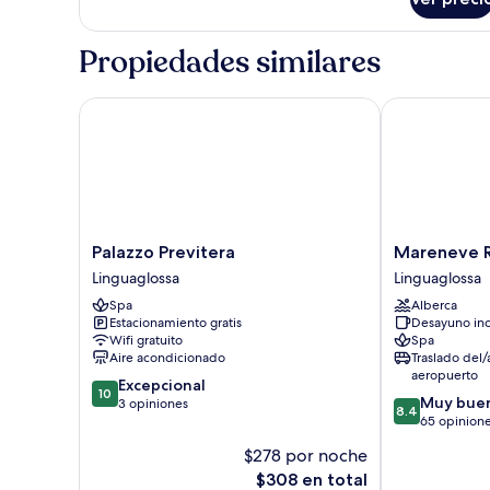
Habitación
Propiedades similares
Palazzo Previtera
Mareneve Res
Palazzo
Mareneve
Palazzo Previtera
Mareneve R
Previtera
Resort
Linguaglossa
Linguaglossa
Linguaglossa
Linguaglossa
Spa
Alberca
Estacionamiento gratis
Desayuno inc
Wifi gratuito
Spa
Aire acondicionado
Traslado del/
aeropuerto
10.0
Excepcional
10
8.4
Muy bue
de
3 opiniones
8.4
de
65 opinion
10,
10,
Excepcional,
$278 por noche
Muy
3
El
$308 en total
bueno,
opiniones