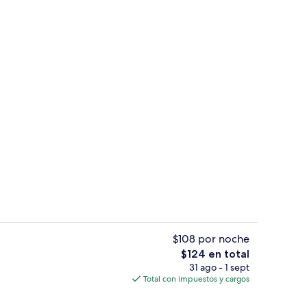
Escaleras
$108 por noche
El
$124 en total
precio
31 ago - 1 sept
tio
Vista frontal de la propiedad
total
Total con impuestos y cargos
es
de