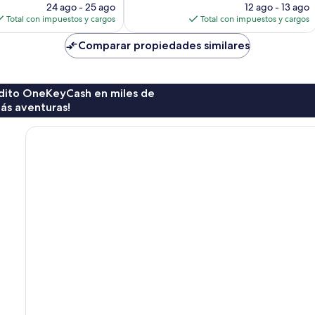
precio
precio
opiniones
24 ago - 25 ago
12 ago - 13 ago
actual
actual
Total con impuestos y cargos
Total con impuestos y cargos
es
es
de
de
Comparar propiedades similares
$140
$456
rédito OneKeyCash en miles de
ás aventuras!