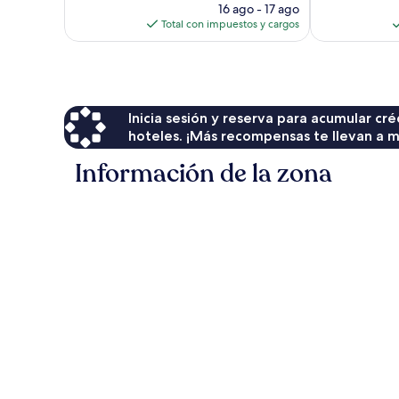
precio
65
16 ago - 17 ago
actual
opiniones
Total con impuestos y cargos
es
de
$308
Inicia sesión y reserva para acumular c
hoteles. ¡Más recompensas te llevan a m
Información de la zona