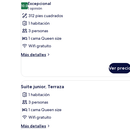
todas
Excepcional
las
10.0
10.0 de 10
(1
1 opinión
fotos
opinión)
312 pies cuadrados
de
1 habitación
Suite
3 personas
junior,
1 cama Queen size
balcón
Wifi gratuito
Más
Más detalles
detalles
sobre
Ver preci
Suite
junior,
balcón
Abrir
Habitación de hotel con una ca
10
Suite junior, Terraza
todas
1 habitación
las
3 personas
fotos
de
1 cama Queen size
Suite
Wifi gratuito
junior,
Más
Más detalles