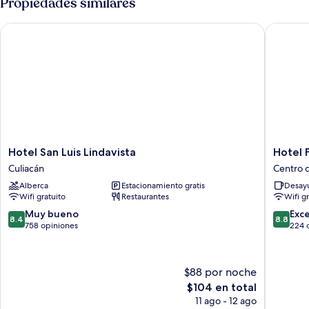
Propiedades similares
Hotel San Luis Lindavista
Hotel Fr
Hotel
Hotel
Hotel San Luis Lindavista
Hotel 
San
Francis
Culiacán
Centro 
Luis
Centro
Alberca
Estacionamiento gratis
Desayu
Lindavista
de
Wifi gratuito
Restaurantes
Wifi g
Culiacán
Culiacán
8.4
8.8
Muy bueno
Exc
8.4
8.8
de
de
758 opiniones
224 
10,
10,
Muy
Excelent
bueno,
224
$88 por noche
758
opinion
El
$104 en total
opiniones
precio
11 ago - 12 ago