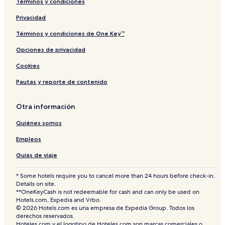
Términos y condiciones
Privacidad
Términos y condiciones de One Key™
Opciones de privacidad
Cookies
Pautas y reporte de contenido
Otra información
Quiénes somos
Empleos
Guías de viaje
* Some hotels require you to cancel more than 24 hours before check-in.
Details on site.
**OneKeyCash is not redeemable for cash and can only be used on
Hotels.com, Expedia and Vrbo.
© 2026 Hotels.com es una empresa de Expedia Group. Todos los
derechos reservados.
Hoteles.com y el logotipo de Hoteles.com son marcas comerciales o