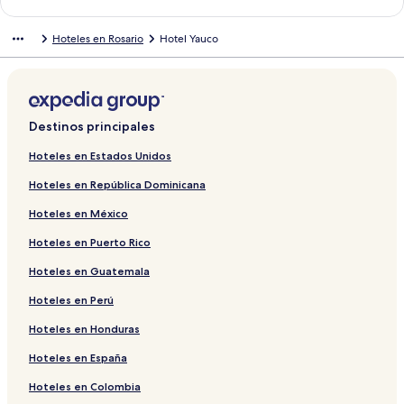
a
l
c
a
Hoteles en Rosario
Hotel Yauco
e
c
p
e
a
p
r
a
a
r
a
a
Destinos principales
b
a
r
b
Hoteles en Estados Unidos
i
r
Hoteles en República Dominicana
r
i
l
r
Hoteles en México
a
l
p
a
Hoteles en Puerto Rico
á
p
g
á
Hoteles en Guatemala
i
g
n
i
Hoteles en Perú
a
n
Hoteles en Honduras
d
a
e
d
Hoteles en España
C
e
o
K
Hoteles en Colombia
l
a