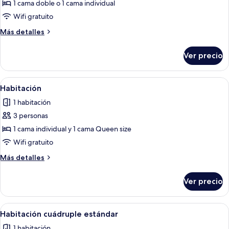
de
1 cama doble o 1 cama individual
Habitación
Wifi gratuito
doble
Más
Más detalles
estándar
detalles
sobre
Ver precio
Habitación
doble
estándar
Abrir
Habitación de hotel con tres camas, c
4
Habitación
todas
1 habitación
las
3 personas
fotos
de
1 cama individual y 1 cama Queen size
Habitación
Wifi gratuito
Más
Más detalles
detalles
sobre
Ver precio
Habitación
Abrir
Una habitación con dos camas, una mes
4
Habitación cuádruple estándar
todas
1 habitación