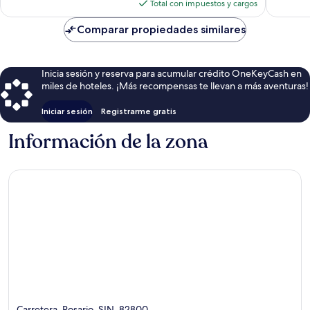
actual
Total con impuestos y cargos
es
de
Comparar propiedades similares
$104
Inicia sesión y reserva para acumular crédito OneKeyCash en
miles de hoteles. ¡Más recompensas te llevan a más aventuras!
Iniciar sesión
Registrarme gratis
Información de la zona
Carretera, Rosario, SIN, 82800