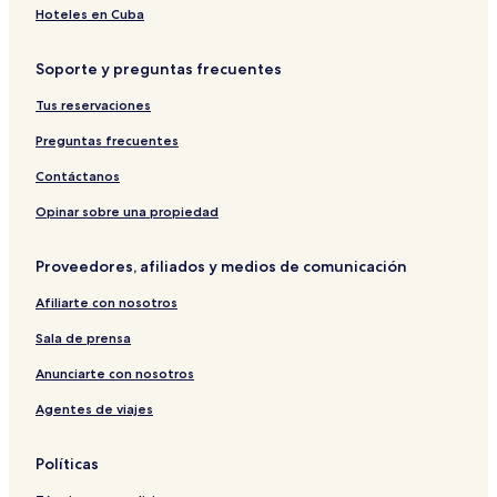
o
s
Hoteles en Cuba
r
a
M
M
Soporte y preguntas frecuentes
a
o
r
r
Tus reservaciones
i
e
n
l
Preguntas frecuentes
o
o
S
s
Contáctanos
e
H
a
o
Opinar sobre una propiedad
s
t
i
e
Proveedores, afiliados y medios de comunicación
d
l
e
B
Afiliarte con nosotros
H
o
o
u
Sala de prensa
t
t
e
i
Anunciarte con nosotros
l
q
Agentes de viajes
u
e
Políticas