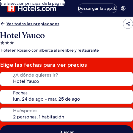
Ir a la sección principal de la página
Descargar la app
Ver todas las propiedades
Hotel Yauco
Propiedad
de
Hotel en Rosario con alberca al aire libre y restaurante
3.0
estrellas
Elige las fechas para ver precios
¿A dónde quieres ir?
Fechas
Huéspedes
Buscar