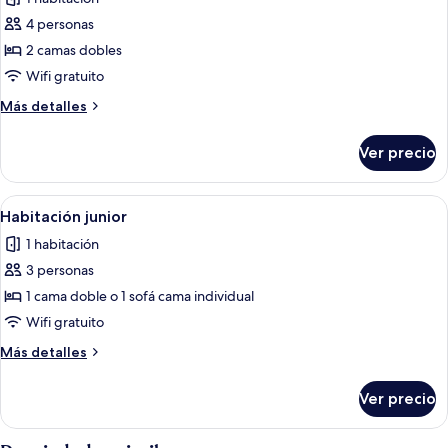
las
4 personas
fotos
de
2 camas dobles
Habitación
Wifi gratuito
cuádruple
Más
Más detalles
estándar
detalles
sobre
Ver precio
Habitación
cuádruple
estándar
Abrir
Una habitación de hotel con cama, mes
9
Habitación junior
todas
1 habitación
las
3 personas
fotos
de
1 cama doble o 1 sofá cama individual
Habitación
Wifi gratuito
junior
Más
Más detalles
detalles
sobre
Ver precio
Habitación
junior