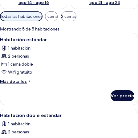
ago 14 - ago 16
ago 21 - ago 23
Filtros
Todas las habitaciones
1 cama
2 camas
disponibles
para
Mostrando 5 de 5 habitaciones
las
Abrir
Habitación de hotel con cama, mesita de
3
Habitación estándar
habitaciones
todas
1 habitación
las
2 personas
fotos
de
1 cama doble
Habitación
Wifi gratuito
estándar
Más
Más detalles
detalles
sobre
Ver precio
Habitación
estándar
Abrir
Habitación de hotel con dos camas ind
4
Habitación doble estándar
todas
1 habitación
las
2 personas
fotos