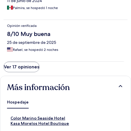
11 de junio de 2024
Palmira, se hospedó 1 noche
Opinión verificada
8/10 Muy buena
25 de septiembre de 2025
Rafael, se hospedó 2 noches
Ver 17 opiniones
Más información
Hospedaje
E
Color Marino Seaside Hotel
n
E
Kasa Morelos Hotel Boutique
l
n