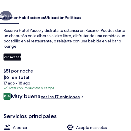
erior
Siguiente
47+
Resumen
Habitaciones
Ubicación
Políticas
Reserva Hotel Yauco y disfruta tu estancia en Rosario. Puedes darte
un chapuzón en la alberca al aire libre, disfrutar de una comida o un
bocadillo en el restaurante, o relajarte con una bebida en el bar o
lounge.
VIP Access
$51 por noche
El
$61 en total
Alberca al aire libre
precio
17 ago - 18 ago
total
Total con impuestos y cargos
es
Opiniones
Muy buena
8.4
Ver las 17 opiniones
de
8.4 de 10,
$61
Servicios principales
Alberca
Acepta mascotas