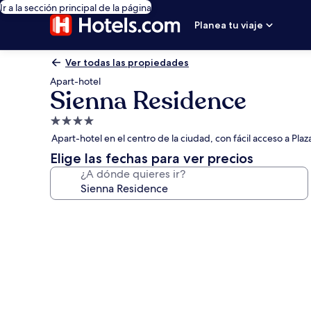
Ir a la sección principal de la página
Planea tu viaje
Ver todas las propiedades
Apart-hotel
Sienna Residence
Propiedad
de
Apart-hotel en el centro de la ciudad, con fácil acceso a Pl
4.0
Elige las fechas para ver precios
estrellas
¿A dónde quieres ir?
Galería
de
fotos
de
Sienna