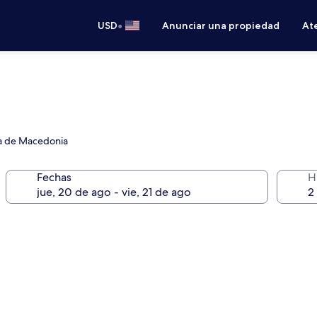
•
USD
Anunciar una propiedad
Ate
aza de Macedonia
Fechas
H