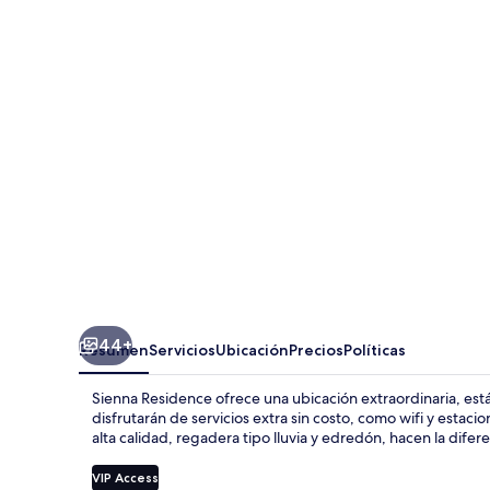
Residence
44+
Resumen
Servicios
Ubicación
Precios
Políticas
Sienna Residence ofrece una ubicación extraordinaria, est
disfrutarán de servicios extra sin costo, como wifi y est
alta calidad, regadera tipo lluvia y edredón, hacen la difere
VIP Access