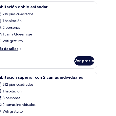
luxe
.
torio, silla, mesita y ventana con cortinas.
brir
Una habitación de hotel con cama, escritorio, s
4
bitación doble estándar
odas
215 pies cuadrados
s
1 habitación
otos
e
2 personas
abitación
1 cama Queen size
oble
Wifi gratuito
stándar
ás
s detalles
talles
bre
Ver precio
bitación
ble
tándar
 cuadro en la pared, una mesita con un florero y una ventana con cortinas.
brir
Habitación de hotel con dos camas, un cuadro
4
bitación superior con 2 camas individuales
odas
312 pies cuadrados
s
1 habitación
otos
e
3 personas
abitación
2 camas individuales
uperior
Wifi gratuito