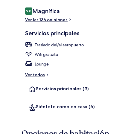
Opiniones
Magnífica
9.0
9.0 de 10,
Ver las 136 opiniones
Ropa de cama 
Servicios principales
Traslado del/al aeropuerto
Wifi gratuito
Lounge
Ver todos
Servicios principales
(9)
Siéntete como en casa
(6)
Opciones de habitación