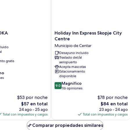
Holiday
KOKA
Holiday Inn Express Skopje City
Inn
Centre
Express
Municipio de Centar
luido
Skopje
al
City
Desayuno incluido
Traslado del/al
Centre
to gratis
aeropuerto
Municipio
Acepta mascotas
de
Estacionamiento
no
Centar
disponible
nes
9.0
Magnífico
9.0
de
116 opiniones
10,
$53 por noche
$78 por noche
Magnífico,
El
El
$57 en total
$84 en total
116
precio
precio
opiniones
24 ago - 25 ago
23 ago - 24 ago
actual
actual
Total con impuestos y cargos
Total con impuestos y cargos
es
es
de
de
Comparar propiedades similares
$57
$84