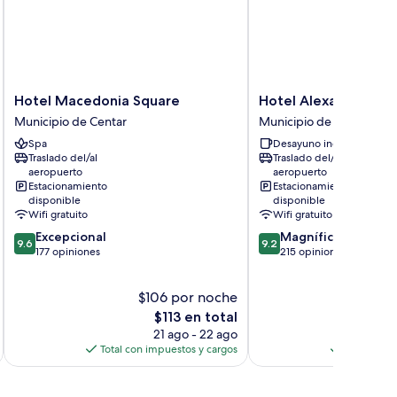
Hotel
Hotel
Hotel Macedonia Square
Hotel Alexandar II
Macedonia
Alexandar
Municipio de Centar
Municipio de Centar
Square
II
Spa
Desayuno incluido
Municipio
Municipio
Traslado del/al
Traslado del/al
de
de
aeropuerto
aeropuerto
Centar
Centar
Estacionamiento
Estacionamiento
disponible
disponible
Wifi gratuito
Wifi gratuito
9.6
9.2
Excepcional
Magnífico
9.6
9.2
de
de
177 opiniones
215 opiniones
10,
10,
Excepcional,
Magnífico,
$106 por noche
$1
177
215
opiniones
El
opiniones
$113 en total
precio
21 ago - 22 ago
actual
Total con impuestos y cargos
Total con 
es
de
$113