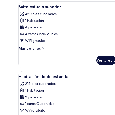
Deluxe
Abrir
Habitación de hotel con dos ca
4
Suite estudio superior
todas
420 pies cuadrados
las
1 habitación
fotos
de
4 personas
Suite
4 camas individuales
estudio
Wifi gratuito
superior
Más
Más detalles
detalles
sobre
Ver preci
Suite
estudio
superior
Abrir
Una habitación de hotel con cam
4
Habitación doble estándar
todas
215 pies cuadrados
las
1 habitación
fotos
de
2 personas
Habitación
1 cama Queen size
doble
Wifi gratuito