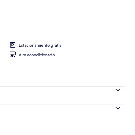
de alta calidad, edredón y escritorio
Estacionamiento gratis
Aire acondicionado