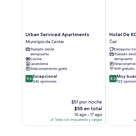
Urban
Hotel
Urban Serviced Apartments
Hotel De 
Serviced
De
Municipio de Centar
Čair
Apartments
KOKA
Traslado del/al
Desayuno inc
Municipio
Čair
aeropuerto
Traslado del/
de
Cocina
aeropuerto
Centar
Lavandería
Estacionamien
Estacionamiento gratis
Wifi gratuito
9.6
8.2
Excepcional
Muy bue
9.6
8.2
de
de
246 opiniones
722 opinio
10,
10,
Excepcional,
Muy
246
bueno,
$51 por noche
opiniones
722
El
$55 en total
opiniones
precio
16 ago - 17 ago
actual
Total con impuestos y cargos
es
de
$55