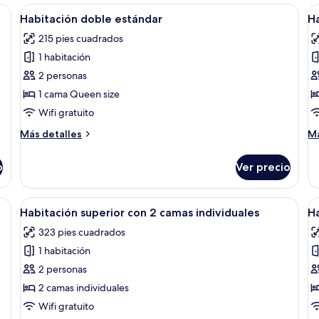
superior
De
mas, un escritorio con sillas, una mesita pequeña y una ventana con cortinas
Abrir
Una habitación de hotel con cama, escri
A
4
Habitación doble estándar
Ha
todas
t
215 pies cuadrados
las
la
1 habitación
fotos
f
de
d
2 personas
Habitación
H
1 cama Queen size
doble
d
Wifi gratuito
estándar
e
Más
M
Más detalles
Má
detalles
de
sobre
so
o
Ver precio
Habitación
Ha
doble
do
estándar
es
a, escritorio, silla, mesita y ventana con cortinas.
Abrir
Habitación de hotel con dos camas, un
A
4
Habitación superior con 2 camas individuales
Ha
todas
t
323 pies cuadrados
las
la
1 habitación
fotos
f
de
d
2 personas
Habitación
H
2 camas individuales
superior
s
Wifi gratuito