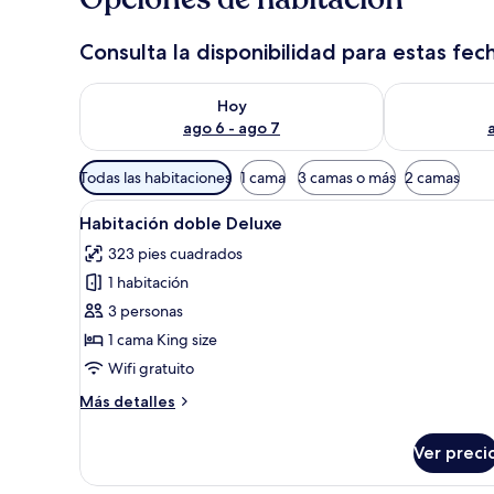
Consulta la disponibilidad para estas fec
Consulta la disponibilidad para hoy ago 6 - ago 7
Consulta la d
Hoy
ago 6 - ago 7
Filtros
Todas las habitaciones
1 cama
3 camas o más
2 camas
disponibles
Abrir
Una habitación de hotel modern
para
5
Habitación doble Deluxe
todas
las
323 pies cuadrados
las
habitaciones
1 habitación
fotos
de
3 personas
Habitación
1 cama King size
doble
Wifi gratuito
Deluxe
Más
Más detalles
detalles
sobre
Ver preci
Habitación
doble