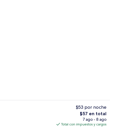
l de la propiedad
Lobby
$53 por noche
El
$57 en total
precio
7 ago - 8 ago
l de la propiedad
Exterior
total
Total con impuestos y cargos
es