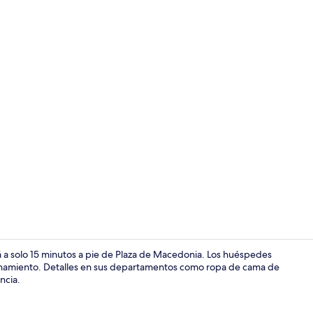
Vista fronta
á a solo 15 minutos a pie de Plaza de Macedonia. Los huéspedes
acionamiento. Detalles en sus departamentos como ropa de cama de
ncia.
Vista fronta