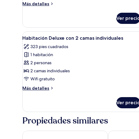
estándar
Más
Más detalles
detalles
sobre
Ver preci
Habitación
doble
estándar
Abrir
Una habitación de hotel modern
4
Habitación Deluxe con 2 camas individuales
todas
323 pies cuadrados
las
1 habitación
fotos
de
2 personas
Habitación
2 camas individuales
Deluxe
Wifi gratuito
con
Más
Más detalles
2
detalles
camas
sobre
Ver preci
Habitación
individuales
Deluxe
con
Propiedades similares
2
camas
individuales
Urban Serviced Apartments
Hotel De KO