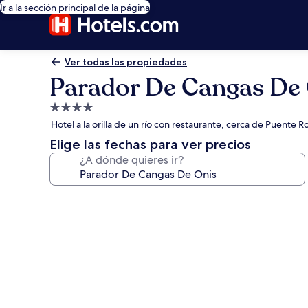
Ir a la sección principal de la página
Ver todas las propiedades
Parador De Cangas De
Propiedad
de
Hotel a la orilla de un río con restaurante, cerca de Puente
4.0
Elige las fechas para ver precios
estrellas
¿A dónde quieres ir?
Galería
de
fotos
de
Parador
De