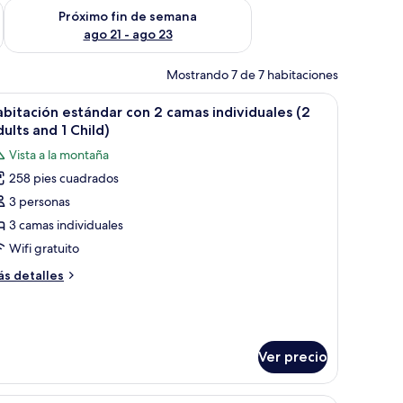
fin de semana ago 14 - ago 16
Consulta la disponibilidad para el próximo fin de semana ago
Próximo fin de semana
ago 21 - ago 23
Mostrando 7 de 7 habitaciones
inas.
ción y escritorio
brir
Minibar, caja de seguridad en la habitación y e
3
bitación estándar con 2 camas individuales (2
odas
ults and 1 Child)
s
Vista a la montaña
otos
258 pies cuadrados
e
3 personas
abitación
stándar
3 camas individuales
on
Wifi gratuito
ás
s detalles
amas
talles
ndividuales
bre
bitación
2
tándar
dults
n
Ver precio
nd
mas
ita de noche con lámpara. Se ve una puerta que da a otra habitación y una ve