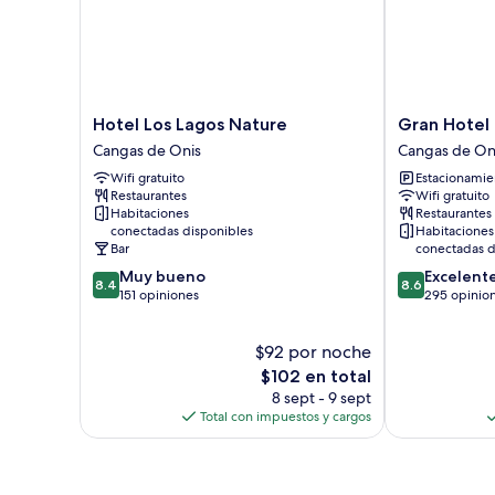
Hotel
Gran
Hotel Los Lagos Nature
Gran Hotel
Los
Hotel
Cangas de Onis
Cangas de On
Lagos
Pelayo
Wifi gratuito
Estacionamien
Nature
Cangas
Restaurantes
Wifi gratuito
Cangas
de
Habitaciones
Restaurantes
de
Onis
conectadas disponibles
Habitaciones
Onis
Bar
conectadas d
8.4
8.6
Muy bueno
Excelent
8.4
8.6
de
de
151 opiniones
295 opinio
10,
10,
Muy
Excelente,
$92 por noche
bueno,
295
151
El
opiniones
$102 en total
opiniones
precio
8 sept - 9 sept
actual
Total con impuestos y cargos
es
de
$102