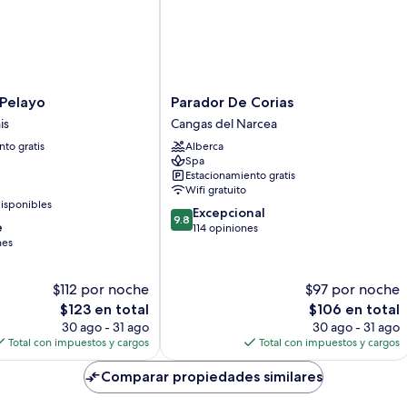
Parador
 Pelayo
Parador De Corias
De
is
Cangas del Narcea
Corias
to gratis
Alberca
Cangas
Spa
del
Estacionamiento gratis
Narcea
Wifi gratuito
isponibles
9.8
Excepcional
9.8
e
de
114 opiniones
nes
10,
Excepcional,
114
$112 por noche
$97 por noche
opiniones
El
El
$123 en total
$106 en total
precio
precio
30 ago - 31 ago
30 ago - 31 ago
actual
actual
Total con impuestos y cargos
Total con impuestos y cargos
es
es
de
de
Comparar propiedades similares
$123
$106