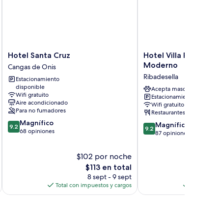
Hotel
Hotel
Hotel Santa Cruz
Hotel Villa Rosario II,
Santa
Villa
Moderno
Cangas de Onis
Cruz
Rosario
Ribadesella
Estacionamiento
Cangas
II,
disponible
de
Edificio
Acepta mascotas
Wifi gratuito
Estacionamiento gratis
Onis
Moderno
Aire acondicionado
Wifi gratuito
Ribadesella
Para no fumadores
Restaurantes
9.2
Magnífico
9.2
Magnífico
9.2
9.2
de
68 opiniones
de
87 opiniones
10,
10,
Magnífico,
Magnífico,
$102 por noche
$
68
87
opiniones
El
$113 en total
opiniones
precio
8 sept - 9 sept
actual
Total con impuestos y cargos
Total con 
es
de
$113