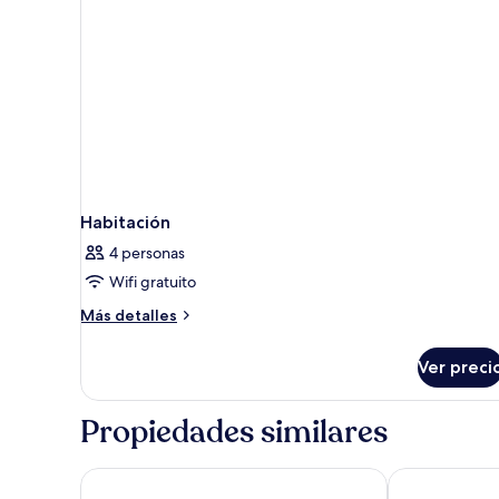
Habitación
4 personas
Wifi gratuito
Más
Más detalles
detalles
sobre
Ver preci
Habitación
Propiedades similares
Hotel Los Lagos Nature
Gran Hotel P