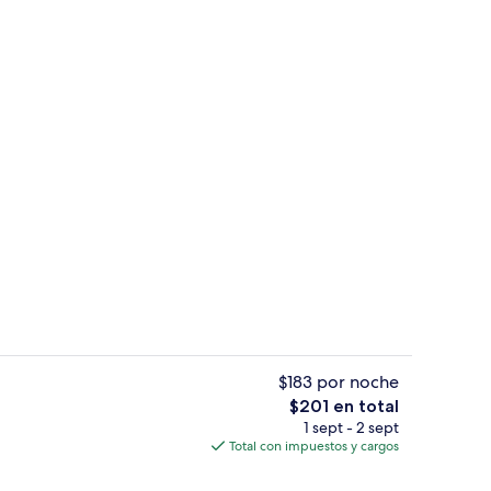
 pantalla plana
Se sirven comidas y cenas
$183 por noche
El
$201 en total
precio
1 sept - 2 sept
l de la propiedad por la tarde o noche
Pasillo
total
Total con impuestos y cargos
es
de