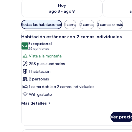
Consulta la disponibilidad para hoy ago 8 - ago 9
Consulta la d
Hoy
ago 8 - ago 9
a
Filtros
Todas las habitaciones
1 cama
2 camas
3 camas o más
disponibles
Abrir
Una habitación de hotel con ca
para
6
Habitación estándar con 2 camas individuales
todas
las
Excepcional
las
9.4
habitaciones
9.4 de 10
(25
25 opiniones
fotos
opiniones)
Vista a la montaña
de
258 pies cuadrados
Habitación
1 habitación
estándar
2 personas
con
1 cama doble o 2 camas individuales
2
camas
Wifi gratuito
individuales
Más
Más detalles
detalles
sobre
Ver preci
Habitación
estándar
con
Habitación de hotel con una ca