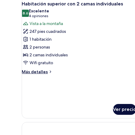
Abrir
13
2
Habitación superior con 2 camas individuales
todas
camas
Excelente
individuales
las
8.6
8.6 de 10
(4
4 opiniones
fotos
opiniones)
Vista a la montaña
de
247 pies cuadrados
Habitación
1 habitación
superior
2 personas
con
2 camas individuales
2
camas
Wifi gratuito
individuales
Más
Más detalles
detalles
sobre
Habitación
superior
con
2
Ver preci
camas
individuales