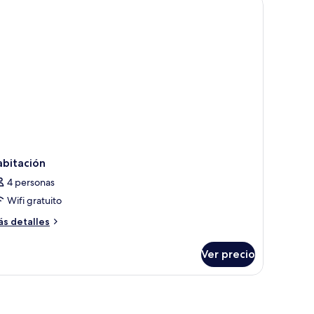
dividuales
hild)
ults
nd
ild)
abitación
4 personas
Wifi gratuito
ás
s detalles
talles
bre
Ver precio
bitación