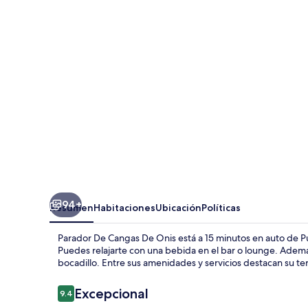
Cangas
De
Onis
94+
Resumen
Habitaciones
Ubicación
Políticas
Parador De Cangas De Onis está a 15 minutos en auto de P
Puedes relajarte con una bebida en el bar o lounge. Además
bocadillo. Entre sus amenidades y servicios destacan su terr
Opiniones
Excepcional
9.4
9.4 de 10,