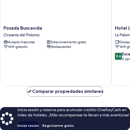
Posada
Hotel
Posada Buscavida
Hotel 
Buscavida
La
Oceania del Polonio
La Palo
Oceania
Casona
Acepta mascotas
Estacionamiento gratis
Desayu
del
La
Wifi gratuito
Restaurantes
Wifi g
Polonio
Paloma
9.4
Exc
9.4
de
3 op
10,
Excepcio
3
opinion
Comparar propiedades similares
Inicia sesión y reserva para acumular crédito OneKeyCash en
miles de hoteles. ¡Más recompensas te llevan a más aventuras!
Iniciar sesión
Registrarme gratis