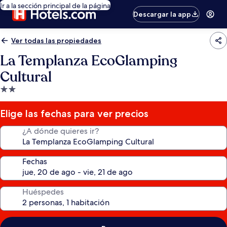
Ir a la sección principal de la página
Descargar la app
Ver todas las propiedades
La Templanza EcoGlamping
Cultural
Propiedad
de
2.0
Elige las fechas para ver precios
estrellas
¿A dónde quieres ir?
Fechas
Huéspedes