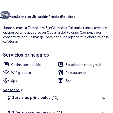
EcoGlamping
Cultural
erior
Siguiente
20+
Resumen
Servicios
Ubicación
Precios
Políticas
Junto al mar, La Templanza EcoGlamping Cultural es una excelente
opción para hospedarse en Oceanía del Polonio. Comienza por
consentirte con un masaje, para después reponer tus energías en la
cafetería.
Servicios principales
Cocina compartida
Estacionamiento gratis
1 habitación, espacio para trabajar con 
Wifi gratuito
Restaurantes
Spa
Bar
Ver todos
Servicios principales
(12)
Siéntete como en casa
(4)