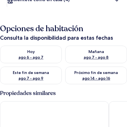
Opciones de habitación
Consulta la disponibilidad para estas fechas
Consulta la disponibilidad para hoy ago 6 - ago 7
Consulta la disponibilidad pa
Hoy
Mañana
ago 6 - ago 7
ago 7 - ago 8
Consulta la disponibilidad para este fin de semana ago 7 - ag
Consulta la disponibilidad par
Este fin de semana
Próximo fin de semana
ago 7 - ago 9
ago 14 - ago 16
Propiedades similares
Posada Buscavida
Hotel La