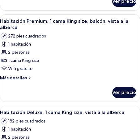
Ver precio
(View)
Habitación
Deluxe,
1
Abrir
Habitación de hotel con una cama grand
6
cama
Habitación Premium, 1 cama King size, balcón, vista a la
todas
King
alberca
size
las
272 pies cuadrados
(View)
fotos
1 habitación
de
2 personas
Habitación
Premium,
1 cama King size
1
Wifi gratuito
cama
Más
Más detalles
King
detalles
size,
sobre
Ver precio
Habitación
balcón,
Premium,
vista
1
Abrir
Una habitación de hotel moderna con 
a
5
cama
Habitación Deluxe, 1 cama King size, vista a la alberca
todas
King
la
182 pies cuadrados
size,
las
alberca
balcón,
1 habitación
fotos
vista
de
2 personas
a