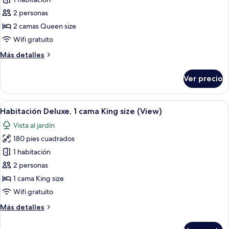
fotos
de
2 personas
Habitación
2 camas Queen size
tradicional,
Wifi gratuito
2
Más
Más detalles
camas
detalles
Queen
sobre
Ver precio
Habitación
size
tradicional,
2
Abrir
Una habitación de hotel moderna con 
5
camas
Habitación Deluxe, 1 cama King size (View)
todas
Queen
Vista al jardín
size
las
180 pies cuadrados
fotos
de
1 habitación
Habitación
2 personas
Deluxe,
1 cama King size
1
Wifi gratuito
cama
Más
Más detalles
King
detalles
size
sobre