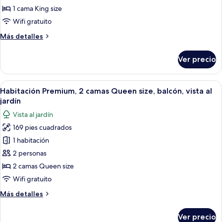
Habitación
la
1 cama King size
alberca
Deluxe,
Wifi gratuito
1
Más
Más detalles
cama
detalles
King
sobre
Ver precio
Habitación
size,
Deluxe,
vista
1
Abrir
Habitación de hotel con dos camas, una
a
5
cama
Habitación Premium, 2 camas Queen size, balcón, vista al
todas
la
King
jardín
size,
las
alberca
Vista al jardín
vista
fotos
a
169 pies cuadrados
de
la
1 habitación
Habitación
alberca
Premium,
2 personas
2
2 camas Queen size
camas
Wifi gratuito
Queen
Más
Más detalles
size,
detalles
balcón,
sobre
Ver precio
Habitación