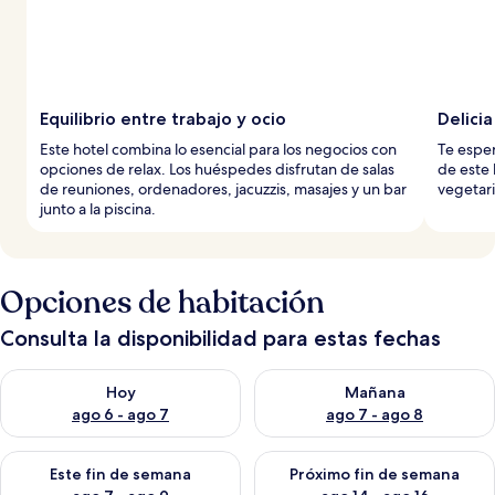
Equilibrio entre trabajo y ocio
Delici
Este hotel combina lo esencial para los negocios con
Te esper
opciones de relax. Los huéspedes disfrutan de salas
de este 
de reuniones, ordenadores, jacuzzis, masajes y un bar
vegetari
junto a la piscina.
Opciones de habitación
Consulta la disponibilidad para estas fechas
Consulta la disponibilidad para hoy ago 6 - ago 7
Consulta la disponibilidad pa
Hoy
Mañana
ago 6 - ago 7
ago 7 - ago 8
Consulta la disponibilidad para este fin de semana ago 7 - ag
Consulta la disponibilidad par
Este fin de semana
Próximo fin de semana