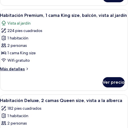
vista
Premium,
al
2
Abrir
Habitación de hotel con una cama grand
jardín
5
camas
Habitación Premium, 1 cama King size, balcón, vista al jardín
todas
Queen
Vista al jardín
size,
las
balcón,
224 pies cuadrados
fotos
vista
de
1 habitación
al
Habitación
jardín
2 personas
Premium,
1 cama King size
1
Wifi gratuito
cama
Más
Más detalles
King
detalles
size,
sobre
Ver precio
balcón,
Habitación
Premium,
vista
1
Abrir
Habitación de hotel con dos camas, una
al
5
cama
Habitación Deluxe, 2 camas Queen size, vista a la alberca
todas
jardín
King
182 pies cuadrados
size,
las
balcón,
1 habitación
fotos
vista
de
2 personas
al