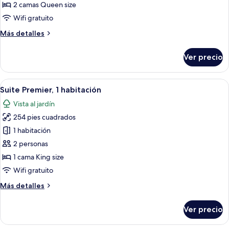
Habitación
jardín
2 camas Queen size
Deluxe,
Wifi gratuito
2
Más
Más detalles
camas
detalles
Queen
sobre
Ver precio
Habitación
size,
Deluxe,
vista
2
Abrir
Habitación de hotel con una cama grand
a
7
camas
Suite Premier, 1 habitación
todas
la
Queen
Vista al jardín
size,
las
alberca
vista
254 pies cuadrados
fotos
a
de
1 habitación
la
Suite
alberca
2 personas
Premier,
1 cama King size
1
Wifi gratuito
habitación
Más
Más detalles
detalles
sobre
Ver precio
Suite
Premier,