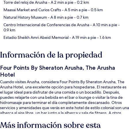
Torre del reloj de Arusha
- A 2 min a pie
- 0.2 km
Maasai Market and Curios Crafts
- A 5 min a pie
- 0.5 km
Natural History Museum
- A 8 min a pie
- 0.7 km
Centro Internacional de Conferencias de Arusha
- A 10 min a pie
-
0.9 km
Estadio Sheikh Amri Abeid Memorial
- A 19 min a pie
- 1.6 km
Información de la propiedad
Four Points By Sheraton Arusha, The Arusha
Hotel
Cuando visites Arusha, considera Four Points By Sheraton Arusha, The
Arusha Hotel, una excelente opción para hospedarse. El restaurante es
el lugar ideal para disfrutar de una comida o un bocadillo. Después,
puedes relajarte con una bebida en el bar o lounge o visitar la tina de
hidromasaje para terminar el día completamente descansado. Otros
servicios y amenidades que verás en este hotel de estilo colonial son una
alberca al aire libre, un bar junto a la alberca y sala de fitness. A otros
visitantes les encanta el personal amable.
Más información sobre esta