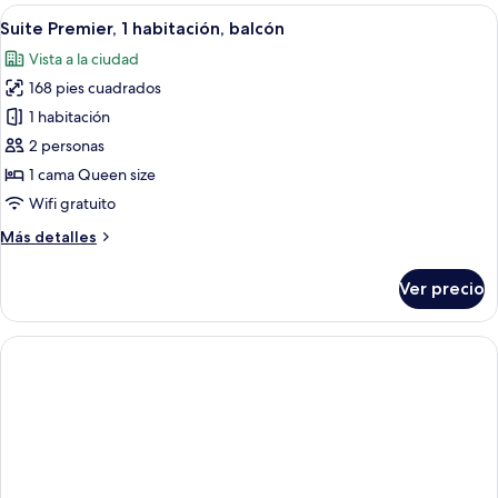
1
Abrir
Habitación de hotel con cama, una sil
5
habitación
Suite Premier, 1 habitación, balcón
todas
Vista a la ciudad
las
168 pies cuadrados
fotos
de
1 habitación
Suite
2 personas
Premier,
1 cama Queen size
1
Wifi gratuito
habitación,
Más
Más detalles
balcón
detalles
sobre
Ver precio
Suite
Premier,
1
habitación,
balcón