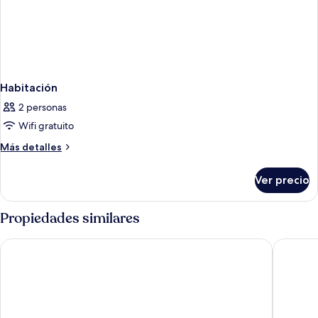
Habitación
2 personas
Wifi gratuito
Más
Más detalles
detalles
sobre
Ver precio
Habitación
Propiedades similares
Mount Meru Hotel
Airport 