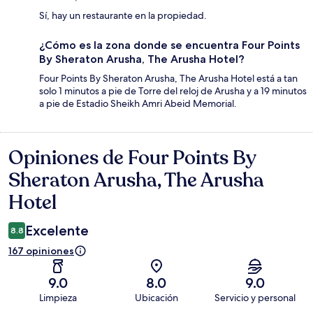
Sí, hay un restaurante en la propiedad.
¿Cómo es la zona donde se encuentra Four Points
By Sheraton Arusha, The Arusha Hotel?
Four Points By Sheraton Arusha, The Arusha Hotel está a tan
solo 1 minutos a pie de Torre del reloj de Arusha y a 19 minutos
a pie de Estadio Sheikh Amri Abeid Memorial.
Opiniones de Four Points By
Opiniones
Sheraton Arusha, The Arusha
Hotel
Excelente
8.8
167 opiniones
9.0
8.0
9.0
Limpieza
Ubicación
Servicio y personal