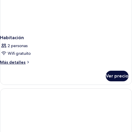
Habitación
2 personas
Wifi gratuito
Más
Más detalles
detalles
sobre
Ver precio
Habitación