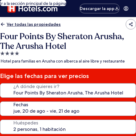
Ir a la sección principal de la página
Descargar la app
Ver todas las propiedades
Four Points By Sheraton Arusha,
The Arusha Hotel
Propiedad
de
Hotel para familias en Arusha con alberca al aire libre y restaurante
4.0
estrellas
Elige las fechas para ver precios
¿A dónde quieres ir?
Fechas
Huéspedes