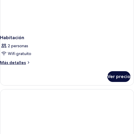
Habitación
2 personas
Wifi gratuito
Más
Más detalles
detalles
sobre
Ver precio
Habitación