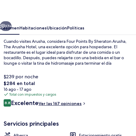
Points
By
Sheraton
erior
Siguiente
Arusha,
37+
Resumen
Habitaciones
Ubicación
Políticas
The
Cuando visites Arusha, considera Four Points By Sheraton Arusha,
Arusha
The Arusha Hotel, una excelente opción para hospedarse. El
restaurante es el lugar ideal para disfrutar de una comida o un
Hotel
bocadillo. Después, puedes relajarte con una bebida en el bar o
lounge o visitar la tina de hidromasaje para terminar el día
completamente descansado. Otros servicios y amenidades que
verás en este hotel de estilo colonial son una alberca al aire libre, un
$239 por noche
bar junto a la alberca y sala de fitness. A otros visitantes les encanta
El
$284 en total
el personal amable.
precio
16 ago - 17 ago
Exterior
total
Total con impuestos y cargos
es
Opiniones
Excelente
8.8
Ver las 167 opiniones
de
8.8 de 10,
$284
Servicios principales
Alberca
Estacionamiento gratis