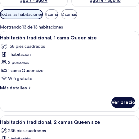
ago 7 - ago 9
ago 14 - ago 16
Filtros
Todas las habitaciones
1 cama
2 camas
disponibles
para
Mostrando 13 de 13 habitaciones
las
Abrir
Habitación de hotel con cama, escritori
4
Habitación tradicional, 1 cama Queen size
habitaciones
todas
158 pies cuadrados
las
1 habitación
fotos
de
2 personas
Habitación
1 cama Queen size
tradicional,
Wifi gratuito
1
Más
Más detalles
cama
detalles
Queen
sobre
Ver precio
Habitación
size
tradicional,
1
Abrir
Habitación de hotel con dos camas, un e
4
cama
Habitación tradicional, 2 camas Queen size
todas
Queen
235 pies cuadrados
size
las
1 habitación