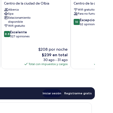
For
Lifestyle
Centro de la ciudad de Olbia
Centro de la ciudad de O
You
Rooms
Alberca
Wifi gratuito
Centro
&
Spa
Para no fumadores
de
Suites
Estacionamiento
la
Centro
10.0
Excepcional
disponible
10
ciudad
de
de
62 opiniones
Wifi gratuito
de
la
10,
8.8
Excelente
Olbia
ciudad
Excepcional,
8.8
de
527 opiniones
de
62
10,
Olbia
opiniones
Excelente,
$208 por noche
$2
527
opiniones
El
E
$239 en total
precio
p
30 ago - 31 ago
actual
a
Total con impuestos y cargos
Total con 
es
e
de
$239
Iniciar sesión
Registrarme gratis