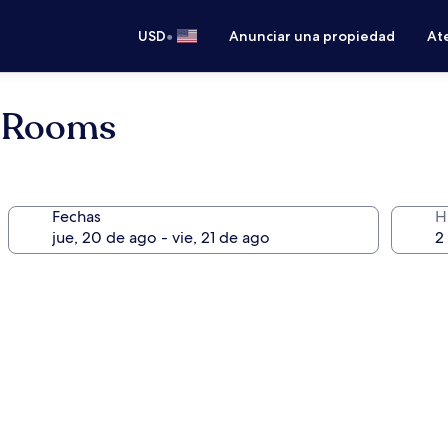
•
USD
Anunciar una propiedad
Ate
y Rooms
Fechas
H