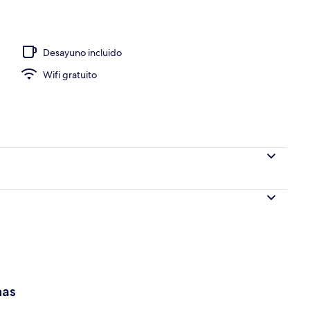
idad en la habitación y escritorio
Desayuno incluido
Wifi gratuito
has