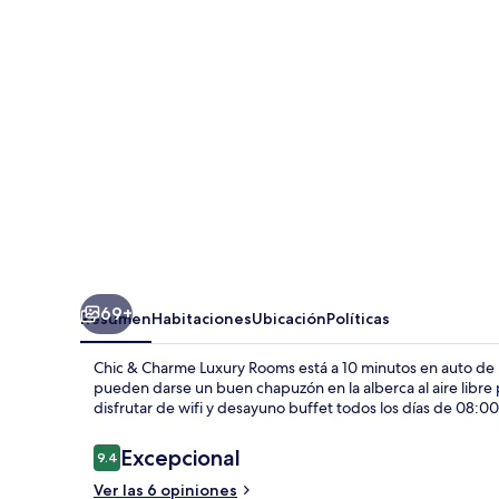
Charme
Luxury
Rooms
69+
Resumen
Habitaciones
Ubicación
Políticas
Chic & Charme Luxury Rooms está a 10 minutos en auto de
pueden darse un buen chapuzón en la alberca al aire libre
disfrutar de wifi y desayuno buffet todos los días de 08:00
Opiniones
Excepcional
9.4
9.4 de 10,
Ver las 6 opiniones