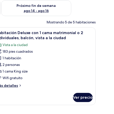
fin de semana ago 7 - ago 9
Consulta la disponibilidad para el próximo fin de semana ago 
Próximo fin de semana
ago 14 - ago 16
Mostrando 5 de 5 habitaciones
una cama grande, una mesita con pantuflas y una pared con una textura ori
brir
Habitación de hotel con cama, escritorio, silla,
11
bitación Deluxe con 1 cama matrimonial o 2
odas
dividuales, balcón, vista a la ciudad
s
Vista a la ciudad
otos
183 pies cuadrados
e
1 habitación
abitación
eluxe
2 personas
on
1 cama King size
Wifi gratuito
ama
ás
s detalles
atrimonial
talles
bre
Ver precio
bitación
luxe
ndividuales,
n
na cama grande, mesitas de noche, un escritorio y una silla.
alcón,