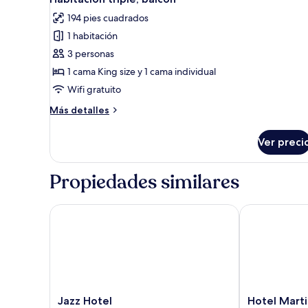
todas
privado,
cama
194 pies cuadrados
matrimonial
las
vista
o
1 habitación
fotos
a
2
de
3 personas
la
individuales,
Habitación
baño
colina
1 cama King size y 1 cama individual
privado,
triple,
Wifi gratuito
vista
balcón
a
Más
Más detalles
la
detalles
colina
sobre
Ver preci
Habitación
triple,
balcón
Propiedades similares
Jazz Hotel
Hotel Martini
Jazz
Hotel
Jazz Hotel
Hotel Marti