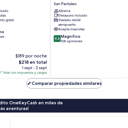
Arathena
San Pantaleo
San
luido
Alberca
Pantaleo
otas
Desayuno incluido
to gratis
Traslado del/al
aeropuerto
Acepta mascotas
no
9.2
Magnífico
nes
9.2
de
108 opiniones
10,
Magnífico,
$189 por noche
108
El
opiniones
$218 en total
precio
1 sept - 2 sept
actual
Total con impuestos y cargos
es
de
Comparar propiedades similares
$218
rédito OneKeyCash en miles de
ás aventuras!