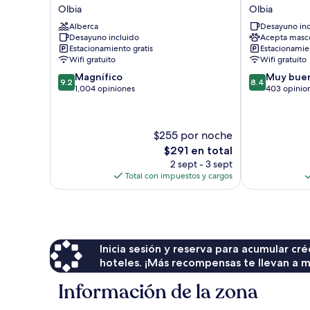
Hotel
Martini
Olbia
Olbia
Olbia
Olbia
Alberca
Desayuno inc
Olbia
Desayuno incluido
Acepta masc
Estacionamiento gratis
Estacionamien
Wifi gratuito
Wifi gratuito
9.2
8.4
Magnífico
Muy bue
9.2
8.4
de
de
1,004 opiniones
403 opinio
10,
10,
Magnífico,
Muy
1,004
bueno,
$255 por noche
opiniones
403
El
$291 en total
opiniones
precio
2 sept - 3 sept
actual
Total con impuestos y cargos
es
de
$291
Inicia sesión y reserva para acumular c
hoteles. ¡Más recompensas te llevan a m
Información de la zona