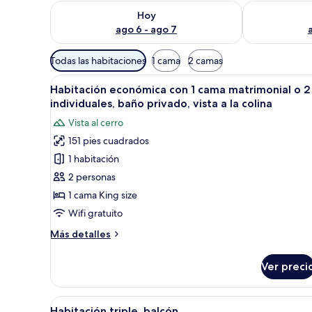
Consulta la disponibilidad para hoy ago 6 - ago 7
Consulta la d
Hoy
ago 6 - ago 7
Filtros
Todas las habitaciones
1 cama
2 camas
disponibles
Abrir
Una habitación de hotel moder
para
9
Habitación económica con 1 cama matrimonial o 2
todas
las
individuales, baño privado, vista a la colina
las
habitaciones
Vista al cerro
fotos
151 pies cuadrados
de
1 habitación
Habitación
económica
2 personas
con
1 cama King size
1
Wifi gratuito
cama
Más
Más detalles
matrimonial
detalles
o
sobre
Ver preci
Habitación
2
económica
individuales,
con
Abrir
Habitación de hotel con cama, e
baño
10
1
Habitación triple, balcón