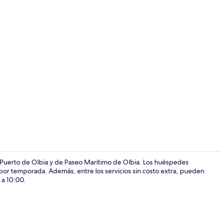
Caja de segur
 Puerto de Olbia y de Paseo Marítimo de Olbia. Los huéspedes
 por temporada. Además, entre los servicios sin costo extra, pueden
 a 10:00.
Entrada de l