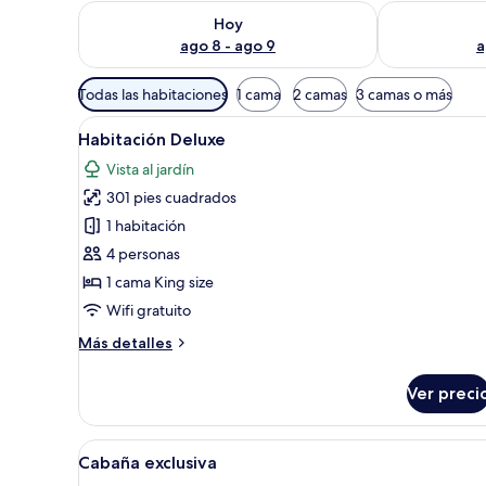
Consulta la disponibilidad para hoy ago 8 - ago 9
Consulta la d
Hoy
ago 8 - ago 9
a
Filtros
Todas las habitaciones
1 cama
2 camas
3 camas o más
disponibles
Abrir
Una habitación de hotel con un
para
7
Habitación Deluxe
todas
las
Vista al jardín
las
habitaciones
301 pies cuadrados
fotos
de
1 habitación
Habitación
4 personas
Deluxe
1 cama King size
Wifi gratuito
Más
Más detalles
detalles
sobre
Ver preci
Habitación
Deluxe
Abrir
Dos edificios modernos con tech
9
Cabaña exclusiva
todas