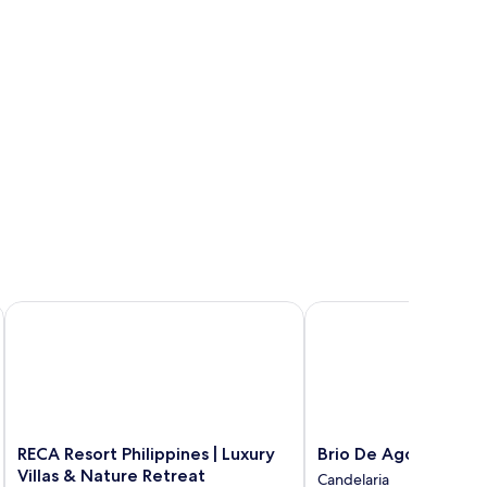
sta
go
RECA Resort Philippines | Luxury Villas & Nature Retreat
Brio De Agoho
RECA
Brio
RECA Resort Philippines | Luxury
Brio De Agoho
Resort
De
Villas & Nature Retreat
Candelaria