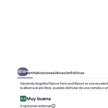
Nature
Farm
and
Resort
38+
Resumen
Habitaciones
Ubicación
Políticas
Hacienda Angelita Nature Farm and Resort es una excelent
la alberca al aire libre, puedes disfrutar de una comida o un
Opiniones
Muy buena
8.2
8.2 de 10,
6 opiniones externas