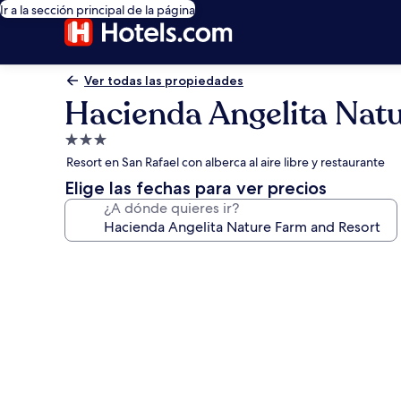
Ir a la sección principal de la página
Ver todas las propiedades
Hacienda Angelita Nat
Propiedad
de
Resort en San Rafael con alberca al aire libre y restaurante
3.0
Elige las fechas para ver precios
estrellas
¿A dónde quieres ir?
Galería
de
fotos
de
Hacienda
Angelita