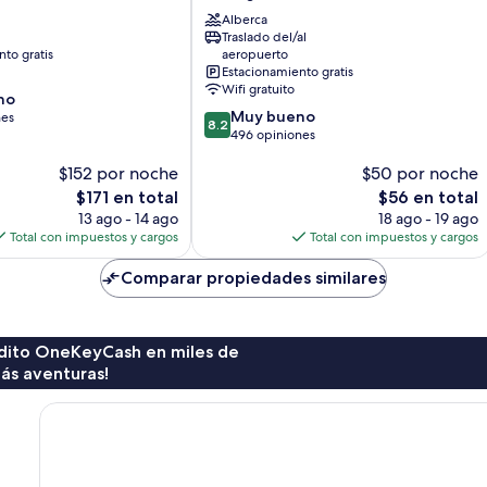
Resort
Alberca
Balibago
Traslado del/al
(club
to gratis
aeropuerto
nocturno)
Estacionamiento gratis
Wifi gratuito
no
8.2
Muy bueno
nes
8.2
de
496 opiniones
10,
$152 por noche
$50 por noche
Muy
bueno,
El
El
$171 en total
$56 en total
496
precio
precio
13 ago - 14 ago
18 ago - 19 ago
opiniones
actual
actual
Total con impuestos y cargos
Total con impuestos y cargos
es
es
de
de
Comparar propiedades similares
$171
$56
rédito OneKeyCash en miles de
ás aventuras!