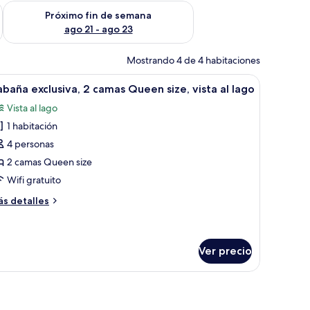
fin de semana ago 14 - ago 16
Consulta la disponibilidad para el próximo fin de semana ago
Próximo fin de semana
ago 21 - ago 23
Mostrando 4 de 4 habitaciones
puesta con arte sobre la cama.
a mesita de noche, una lámpara, un perchero para toallas y un estante con ar
brir
Un edificio moderno con techo triangular, fac
8
baña exclusiva, 2 camas Queen size, vista al lago
odas
Vista al lago
s
1 habitación
otos
e
4 personas
abaña
2 camas Queen size
clusiva,
Wifi gratuito
ás
s detalles
amas
talles
ueen
bre
baña
ze,
clusiva,
Ver precio
sta
mas
ago
ueen
ze,