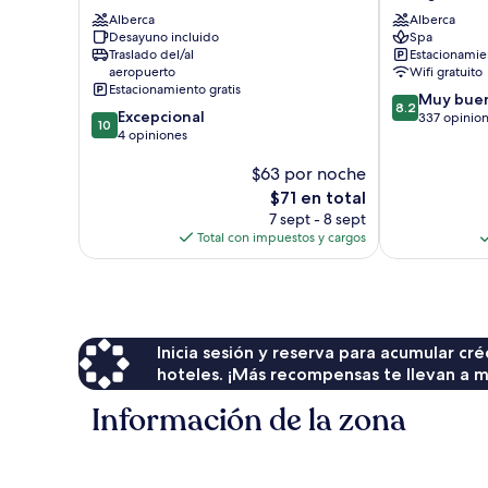
Guesthouse
Hotel
Alberca
Alberca
and
Nasugbu
Desayuno incluido
Spa
Resort
Traslado del/al
Estacionamien
Plaridel
aeropuerto
Wifi gratuito
Estacionamiento gratis
8.2
Muy bue
8.2
10.0
Excepcional
de
337 opinio
10
de
4 opiniones
10,
10,
Muy
$63 por noche
Excepcional,
bueno,
4
El
337
$71 en total
opiniones
precio
opiniones
7 sept - 8 sept
actual
Total con impuestos y cargos
es
de
$71
Inicia sesión y reserva para acumular c
hoteles. ¡Más recompensas te llevan a m
Información de la zona