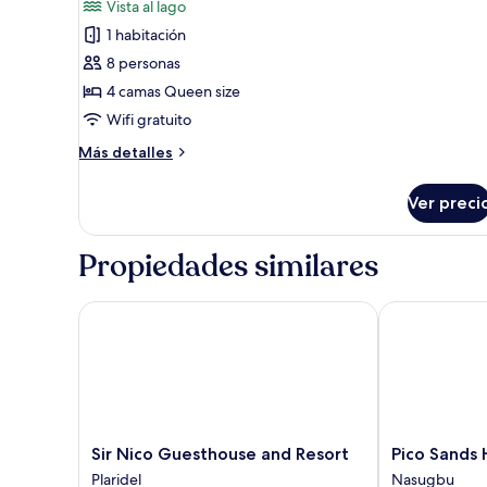
Vista al lago
las
1 habitación
fotos
de
8 personas
Cabaña
4 camas Queen size
exclusiva
Wifi gratuito
Más
Más detalles
detalles
sobre
Ver preci
Cabaña
exclusiva
Propiedades similares
Sir Nico Guesthouse and Resort
Pico Sands Ho
Sir
Pico
Sir Nico Guesthouse and Resort
Pico Sands 
Nico
Sands
Plaridel
Nasugbu