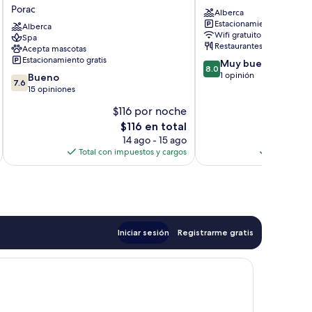
Philippines
Agoho
Porac
Alberca
|
Candelaria
Estacionamiento gratis
Luxury
Alberca
Wifi gratuito
Spa
Villas
Restaurantes
Acepta mascotas
&
Estacionamiento gratis
8.0
Muy bueno
Nature
8.0
de
1 opinión
7.6
Retreat
Bueno
7.6
10,
de
Porac
15 opiniones
Muy
10,
$116 por noche
$
bueno,
Bueno,
El
1
$116 en total
15
precio
opinión
opiniones
14 ago - 15 ago
actual
Total con impuestos y cargos
Total con 
es
de
$116
Iniciar sesión
Registrarme gratis