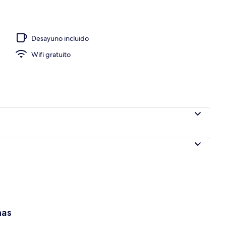
e
Desayuno incluido
Wifi gratuito
has