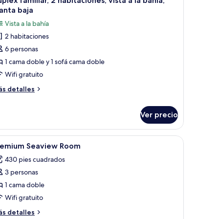
plex familiar, 2 habitaciones, vista a la bahía,
odas
anta baja
s
Vista a la bahía
otos
2 habitaciones
e
6 personas
úplex
miliar,
1 cama doble y 1 sofá cama doble
Wifi gratuito
abitaciones,
ás
s detalles
sta
talles
bre
Ver precio
plex
miliar,
ahía,
y muebles diferentes
brir
Wifi gratis, decoración personalizada y muebl
lanta
bitaciones,
5
remium Seaview Room
sta
odas
aja
430 pies cuadrados
s
3 personas
otos
hía,
e
1 cama doble
anta
ja
remium
Wifi gratuito
eaview
ás
s detalles