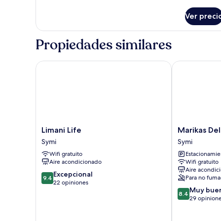
detalles
sobre
Ver preci
Maisonette
Propiedades similares
Limani Life
Marikas Delu
Limani
Marikas
Limani Life
Marikas De
Life
Deluxe
Symi
Symi
Symi
Rooms
Wifi gratuito
Estacionamien
Symi
Aire acondicionado
Wifi gratuito
Aire acondic
9.4
Excepcional
Para no fuma
9.4
de
22 opiniones
8.4
Muy bue
10,
8.4
de
29 opinion
Excepcional,
10,
22
Muy
opiniones