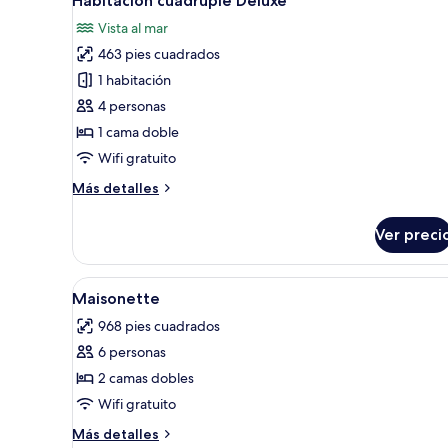
Habitación cuádruple Deluxe
todas
las
Vista al mar
las
habitaciones
463 pies cuadrados
fotos
de
1 habitación
Habitación
4 personas
cuádruple
1 cama doble
Deluxe
Wifi gratuito
Más
Más detalles
detalles
sobre
Ver preci
Habitación
cuádruple
Deluxe
Abrir
Wifi gratis, decoración person
8
Maisonette
todas
968 pies cuadrados
las
6 personas
fotos
de
2 camas dobles
Maisonette
Wifi gratuito
Más
Más detalles