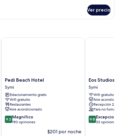
oom
talles
bre
Ver precio
remium
aview
oom
Pedi Beach Hotel
Eos Studios
Pedi
Eos
Pedi Beach Hotel
Eos Studios
Beach
Studios
Symi
Symi
Hotel
Symi
Estacionamiento gratis
Wifi gratuito
Symi
Wifi gratuito
Aire acondicionado
Restaurantes
Recepción 24/7
Aire acondicionado
Para no fumadores
9.2
9.8
Magnífico
Excepcional
9.2
9.8
de
de
190 opiniones
33 opiniones
10,
10,
$201 por noche
$2
Magnífico,
Excepcional,