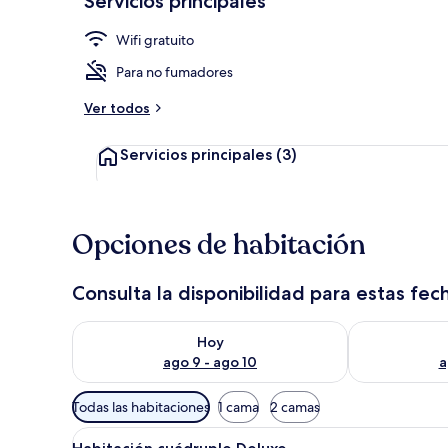
Servicios principales
Wifi gratuito
Interior
Para no fumadores
Ver todos
Servicios principales
(3)
Opciones de habitación
Consulta la disponibilidad para estas fec
Consulta la disponibilidad para hoy ago 9 - ago 10
Consulta la d
Hoy
ago 9 - ago 10
a
Filtros
Todas las habitaciones
1 cama
2 camas
disponibles
Abrir
Vista desde la propiedad
para
9