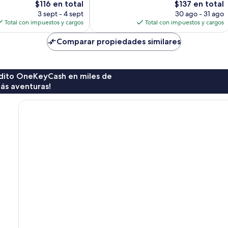
El
El
$116 en total
$137 en total
precio
precio
3 sept - 4 sept
30 ago - 31 ago
actual
actual
Total con impuestos y cargos
Total con impuestos y cargos
es
es
de
de
Comparar propiedades similares
$116
$137
rédito OneKeyCash en miles de
ás aventuras!