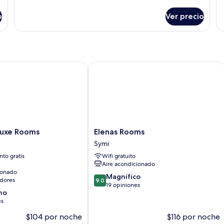
Balcony
R
detalles
de
Suite
sobre
so
o
Ver precio
Deluxe
P
SeaView
Se
Balcony
R
Suite
xe Rooms
Elenas Rooms
Elenas
luxe Rooms
Elenas Rooms
Rooms
Symi
Symi
to gratis
Wifi gratuito
Aire acondicionado
ionado
9.0
Magnífico
dores
9.0
de
19 opiniones
no
10,
es
Magnífico,
19
$104 por noche
$116 por noche
opiniones