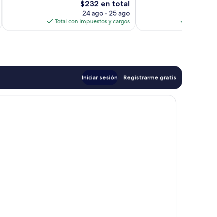
El
$232 en total
190
33
precio
opiniones
opiniones
24 ago - 25 ago
actual
Total con impuestos y cargos
Total con 
es
de
$232
Iniciar sesión
Registrarme gratis