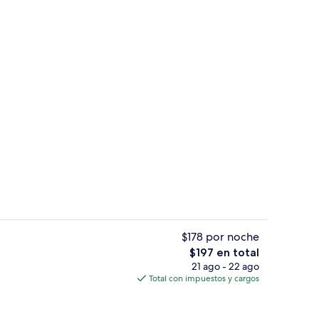
 decoración personalizada y muebles diferentes
Área de sala de estar
$178 por noche
El
$197 en total
precio
21 ago - 22 ago
l de la propiedad
Wifi gratis, decoración personalizada
total
Total con impuestos y cargos
es
de
$197