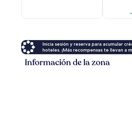
bueno,
29
opiniones
Inicia sesión y reserva para acumular c
hoteles. ¡Más recompensas te llevan a m
Información de la zona