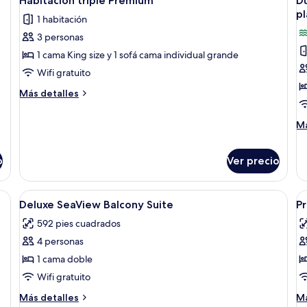
Habitación triple Premium
Dú
todas
t
pl
1 habitación
las
la
3 personas
fotos
f
de
d
1 cama King size y 1 sofá cama individual grande
Habitación
D
Wifi gratuito
triple
fa
Más
Más detalles
Premium
2
detalles
sobre
h
M
Má
Habitación
vi
de
triple
a
so
Premium
o
Ver precio
Dú
la
fa
b
2
alizada y muebles diferentes
Abrir
Wifi gratis, decoración personalizada 
A
p
ha
14
Deluxe SeaView Balcony Suite
P
vi
todas
t
b
a
592 pies cuadrados
las
la
la
4 personas
fotos
f
ba
de
d
1 cama doble
pl
ba
Deluxe
P
Wifi gratuito
SeaView
S
Más
M
Más detalles
Má