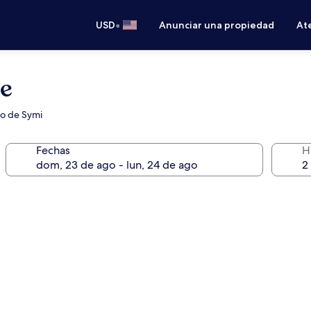
•
USD
Anunciar una propiedad
Ate
e
to de Symi
Fechas
H