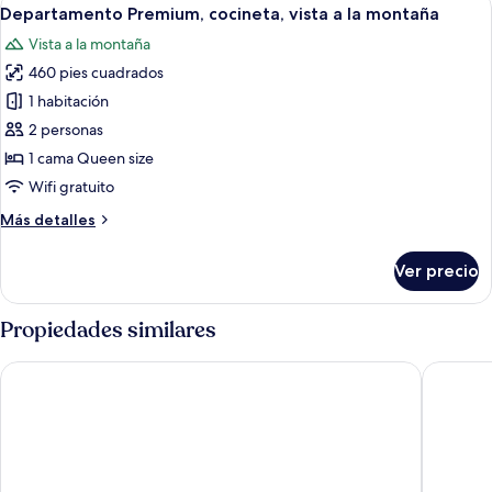
Abrir
privado
21
para
Departamento Premium, cocineta, vista a la montaña
todas
no
Vista a la montaña
fumadores,
las
baño
460 pies cuadrados
fotos
privado
de
1 habitación
Departamento
2 personas
Premium,
1 cama Queen size
cocineta,
Wifi gratuito
vista
Más
Más detalles
a
detalles
la
sobre
Ver precio
montaña
Departamento
Premium,
cocineta,
Propiedades similares
vista
a
Majestic Residence KLCC By My HOME
NaiBnB @
la
montaña