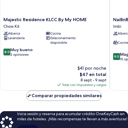
Majestic
NaiBnB
Majestic Residence KLCC By My HOME
NaiBnB
Residence
@
Chow Kit
Imbi
KLCC
Agile
Alberca
Cocina
Alberc
By
Bukit
Lavandería
Estacionamiento
My
Bintang
disponible
Cocine
HOME
Imbi
8.0
Chow
Muy bueno
8.0
9.0
Mag
de
Kit
2 opiniones
9.0
de
15 o
10,
10,
Muy
$41 por noche
Magnífi
bueno,
El
$47 en total
15
2
precio
opinion
8 sept - 9 sept
opiniones
actual
Total con impuestos y cargos
es
de
Comparar propiedades similares
$47
Inicia sesión y reserva para acumular crédito OneKeyCash en
miles de hoteles. ¡Más recompensas te llevan a más aventuras!