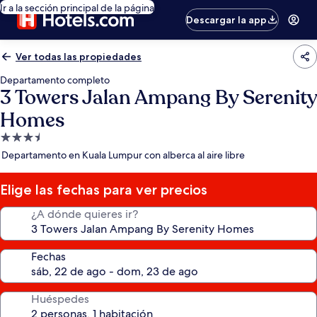
Ir a la sección principal de la página
Descargar la app
Ver todas las propiedades
Departamento completo
3 Towers Jalan Ampang By Serenity
Homes
Propiedad
de
Departamento en Kuala Lumpur con alberca al aire libre
3.5
estrellas
Elige las fechas para ver precios
¿A dónde quieres ir?
Fechas
Huéspedes