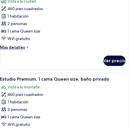
Vista a la ciudad
refrigerador
fotos
ciudad
y
460 pies cuadrados
de
microondas,
1 habitación
Estudio
vista
a
superior,
2 personas
la
1
1 cama Queen size
ciudad
cama
Wifi gratuito
Queen
Más
Más detalles
size,
detalles
cocineta,
sobre
Ver precio
Estudio
vista
superior,
a
1
Abrir
Un dormitorio moderno con una cama g
la
17
cama
Estudio Premium, 1 cama Queen size, baño privado
todas
ciudad
Queen
Vista a la montaña
size,
las
cocineta,
460 pies cuadrados
fotos
vista
de
1 habitación
a
Estudio
la
2 personas
ciudad
Premium,
1 cama Queen size
1
Wifi gratuito
cama