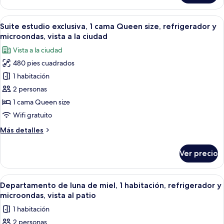
empresarial,
a
1
Abrir
Habitación de hotel con una cama gran
la
12
habitación,
Suite estudio exclusiva, 1 cama Queen size, refrigerador y
todas
ciudad
refrigerador
microondas, vista a la ciudad
y
las
Vista a la ciudad
microondas,
fotos
vista
480 pies cuadrados
de
a
1 habitación
Suite
la
ciudad
estudio
2 personas
exclusiva,
1 cama Queen size
1
Wifi gratuito
cama
Más
Más detalles
Queen
detalles
size,
sobre
Ver precio
Suite
refrigerador
estudio
y
exclusiva,
Abrir
Una cama bien tendida con un almoha
microondas,
16
1
Departamento de luna de miel, 1 habitación, refrigerador y
todas
vista
cama
microondas, vista al patio
Queen
las
a
1 habitación
size,
fotos
la
refrigerador
2 personas