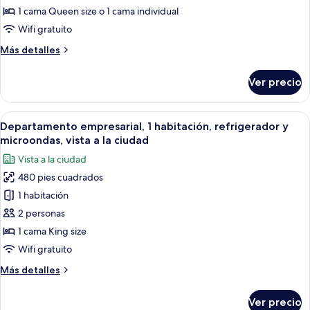
montaña
de
1 cama Queen size o 1 cama individual
lujo,
Wifi gratuito
refrigerador
Más
Más detalles
y
detalles
microondas,
sobre
Ver precio
Suite
vista
estudio
a
de
Abrir
Habitación de hotel con cama, una mesi
la
13
lujo,
Departamento empresarial, 1 habitación, refrigerador y
todas
ciudad
refrigerador
microondas, vista a la ciudad
y
las
Vista a la ciudad
microondas,
fotos
vista
480 pies cuadrados
de
a
1 habitación
Departamento
la
ciudad
empresarial,
2 personas
1
1 cama King size
habitación,
Wifi gratuito
refrigerador
Más
Más detalles
y
detalles
microondas,
sobre
Ver precio
Departamento
vista