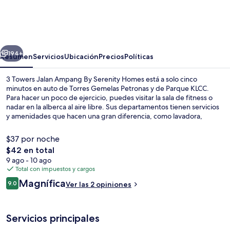
Towers
Jalan
Ampang
erior
Siguiente
By
194+
Resumen
Servicios
Ubicación
Precios
Políticas
Serenity
3 Towers Jalan Ampang By Serenity Homes está a solo cinco
Homes
minutos en auto de Torres Gemelas Petronas y de Parque KLCC.
Para hacer un poco de ejercicio, puedes visitar la sala de fitness o
nadar en la alberca al aire libre. Sus departamentos tienen servicios
y amenidades que hacen una gran diferencia, como lavadora,
refrigerador y microondas.
$37 por noche
El
$42 en total
precio
9 ago - 10 ago
Área de sala de estar
total
Total con impuestos y cargos
es
Opiniones
Magnífica
9.0
Ver las 2 opiniones
de
9.0 de 10,
$42
Servicios principales