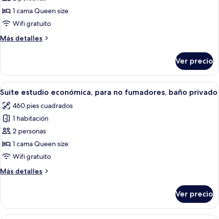
de
ciudad
y
1 cama Queen size
Departamento
microondas,
vista
de
Wifi gratuito
a
luna
Más
Más detalles
la
de
detalles
ciudad
sobre
miel,
Ver precio
Departamento
1
de
habitación,
luna
Abrir
Habitación de hotel con cama, mesa de 
14
refrigerador
de
Suite estudio económica, para no fumadores, baño privado
todas
miel,
y
460 pies cuadrados
1
las
microondas,
habitación,
1 habitación
fotos
vista
refrigerador
de
2 personas
y
al
Suite
microondas,
1 cama Queen size
patio
vista
estudio
Wifi gratuito
al
económica,
patio
Más
Más detalles
para
detalles
no
sobre
Ver precio
Suite
fumadores,
estudio
baño
económica,
Habitación de hotel con cama, sofá, sil