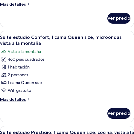
Más
Más detalles
Queen
detalles
size,
sobre
Ver precio
baño
Estudio
Premium,
privado
1
Abrir
Una cama bien hecha con sábanas blanc
12
cama
Suite estudio Confort, 1 cama Queen size, microondas,
todas
Queen
vista a la montaña
size,
las
Vista a la montaña
baño
fotos
privado
460 pies cuadrados
de
1 habitación
Suite
estudio
2 personas
Confort,
1 cama Queen size
1
Wifi gratuito
cama
Más
Más detalles
Queen
detalles
size,
sobre
Ver precio
Suite
microondas,
estudio
vista
Confort,
Abrir
Habitación de hotel con una cama gra
a
14
1
Suite estudio Prestigio, 1 cama Queen size, cocina, vista a la