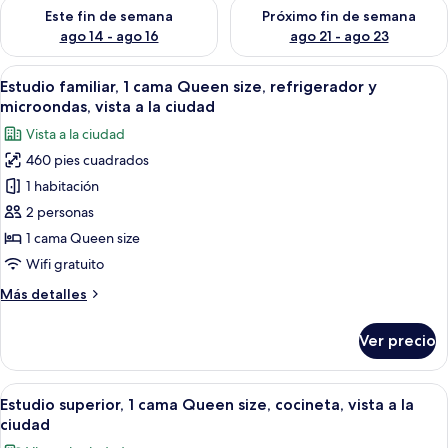
Consulta la disponibilidad para este fin de semana ago 14 - ag
Consulta la disponibilidad pa
Este fin de semana
Próximo fin de semana
ago 14 - ago 16
ago 21 - ago 23
Abrir
Habitación de hotel con cama, escritorio
16
Estudio familiar, 1 cama Queen size, refrigerador y
todas
microondas, vista a la ciudad
las
Vista a la ciudad
fotos
460 pies cuadrados
de
1 habitación
Estudio
familiar,
2 personas
1
1 cama Queen size
cama
Wifi gratuito
Queen
Más
Más detalles
size,
detalles
refrigerador
sobre
Ver precio
Estudio
y
familiar,
microondas,
1
Abrir
Habitación de hotel con una cama grand
vista
14
cama
Estudio superior, 1 cama Queen size, cocineta, vista a la
todas
a
Queen
ciudad
size,
las
la