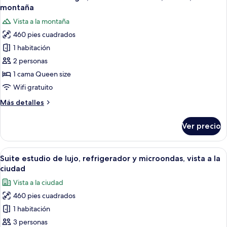
todas
la
cama
montaña
Queen
las
montaña
Vista a la montaña
size,
fotos
microondas,
460 pies cuadrados
de
vista
1 habitación
Suite
a
la
estudio
2 personas
montaña
Prestigio,
1 cama Queen size
1
Wifi gratuito
cama
Más
Más detalles
Queen
detalles
size,
sobre
Ver precio
Suite
cocina,
estudio
vista
Prestigio,
Abrir
Una habitación de hotel moderna con 
a
13
1
Suite estudio de lujo, refrigerador y microondas, vista a la
todas
la
cama
ciudad
Queen
las
montaña
Vista a la ciudad
size,
fotos
cocina,
460 pies cuadrados
de
vista
1 habitación
Suite
a
la
estudio
3 personas