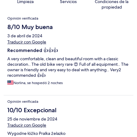
Limpieza
Servicios
Condiciones de la
propiedad
Opiniones
Opinión verificada
8/10 Muy buena
3 de abril de 2024
Traducir con Google
Recommended 👍👍👍
A very comfortable, clean and beautiful room with a classic
decoration.. The old bike very rare 😍 Full of all equipment.. The
owner is friendly and very easy to deal with anything.. Very2
recommended 👍👍
Norlina, se hospedó 2 noches
Opinión verificada
10/10 Excepcional
25 de noviembre de 2024
Traducir con Google
Wygodne łóżko Pralka żelazko