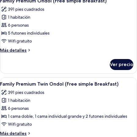
Family Premium Ondol (Free simple Breakfast)
todas
camas
(Free
391 pies cuadrados
individuales,
las
simple
vista
1 habitación
fotos
Breakfast)
al
de
6 personas
océano
Family
(Free
5 futones individuales
simple
Premium
Wifi gratuito
Breakfast)
Ondol
Más
Más detalles
(Free
detalles
simple
sobre
Ver precio
Family
Breakfast)
Premium
Ondol
Abrir
Habitación de hotel con dos camas, un e
7
(Free
Family Premium Twin Ondol (Free simple Breakfast)
todas
simple
391 pies cuadrados
Breakfast)
las
1 habitación
fotos
de
6 personas
Family
1 cama doble, 1 cama individual grande y 2 futones individuales
Premium
Wifi gratuito
Twin
Más
Más detalles
Ondol