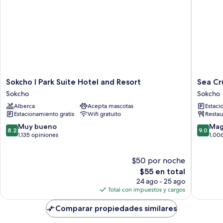
Sokcho
Sea
Sokcho I Park Suite Hotel and Resort
Sea Cr
I
Cruise
Sokcho
Sokcho
Park
Hotel
Alberca
Acepta mascotas
Estaci
Suite
Sokcho
Estacionamiento gratis
Wifi gratuito
Restau
Hotel
and
8.2
9.0
Muy bueno
Mag
8.2
9.0
Resort
de
de
1,135 opiniones
1,00
Sokcho
10,
10,
Muy
Magnífi
$50 por noche
bueno,
1,006
1,135
El
opinion
$55 en total
opiniones
precio
24 ago - 25 ago
actual
Total con impuestos y cargos
es
de
Comparar propiedades similares
$55