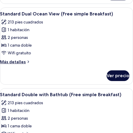
doble
simple
estándar,
Abrir
Habitación de hotel con una cama grand
Breakfast)
7
vista
Standard Dual Ocean View (Free simple Breakfast)
todas
al
213 pies cuadrados
océano
las
(Free
1 habitación
fotos
simple
de
2 personas
Breakfast)
Standard
1 cama doble
Dual
Wifi gratuito
Ocean
Más
Más detalles
View
detalles
(Free
sobre
Ver precio
Standard
simple
Dual
Breakfast)
Ocean
Abrir
Un dormitorio moderno con una cama, u
5
View
Standard Double with Bathtub (Free simple Breakfast)
todas
(Free
213 pies cuadrados
simple
las
Breakfast)
1 habitación
fotos
de
2 personas
Standard
1 cama doble
Double