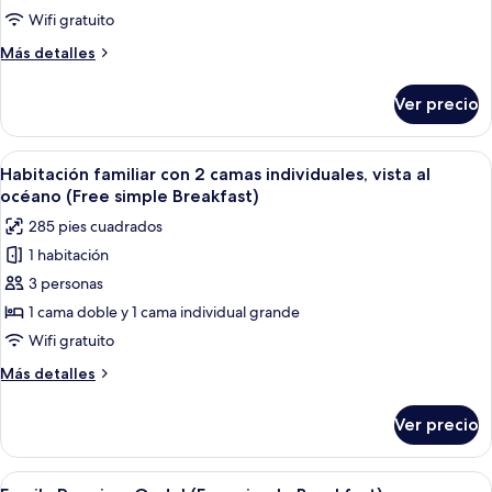
con
Wifi gratuito
2
Más
Más detalles
camas
detalles
individuales
sobre
Ver precio
Habitación
(Free
familiar
simple
con
Abrir
Una habitación de hotel con dos camas,
Breakfast)
6
2
Habitación familiar con 2 camas individuales, vista al
todas
camas
océano (Free simple Breakfast)
individuales
las
285 pies cuadrados
(Free
fotos
simple
1 habitación
de
Breakfast)
3 personas
Habitación
familiar
1 cama doble y 1 cama individual grande
con
Wifi gratuito
2
Más
Más detalles
camas
detalles
individuales,
sobre
Ver precio
Habitación
vista
familiar
al
con
Abrir
Una sala de estar moderna con una tel
océano
5
2