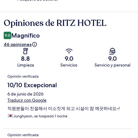
Opiniones de RITZ HOTEL
Opiniones
Magnífico
9.0
46 opiniones
8.8
9.0
9.0
Limpieza
Servicios
Servicio y personal
Opiniones
Opinión verificada
10/10 Excepcional
6 de junio de 2026
Traducir con Google
직원분들이 친절해서 미소짓게 되고 시설이 참 깨끗하네요~!
Junghyeon, se hospedó 1 noche
Opinión verificada