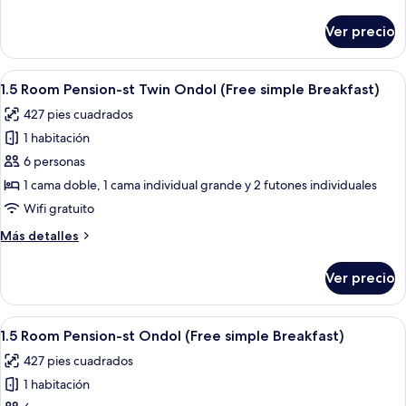
detalles
(Free
sobre
Ver precio
Family
simple
Premium
Breakfast)
Twin
Abrir
Una habitación de hotel con dos camas
6
Ondol
1.5 Room Pension-st Twin Ondol (Free simple Breakfast)
todas
(Free
427 pies cuadrados
simple
las
Breakfast)
1 habitación
fotos
de
6 personas
1.5
1 cama doble, 1 cama individual grande y 2 futones individuales
Room
Wifi gratuito
Pension-
Más
Más detalles
st
detalles
Twin
sobre
Ver precio
1.5
Ondol
Room
(Free
Pension-
Abrir
Complejo de edificios costeros con vari
simple
7
st
1.5 Room Pension-st Ondol (Free simple Breakfast)
todas
Breakfast)
Twin
427 pies cuadrados
Ondol
las
(Free
1 habitación
fotos
simple