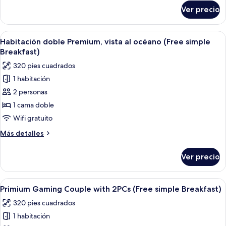
individuales
sobre
Ver precio
Habitación
(Free
estándar
simple
con
Abrir
Ropa de cama de alta calidad, insonoriz
Breakfast)
6
2
Habitación doble Premium, vista al océano (Free simple
todas
camas
Breakfast)
individuales
las
320 pies cuadrados
(Free
fotos
simple
1 habitación
de
Breakfast)
2 personas
Habitación
doble
1 cama doble
Premium,
Wifi gratuito
vista
Más
Más detalles
al
detalles
océano
sobre
Ver precio
Habitación
(Free
doble
simple
Premium,
Abrir
Ropa de cama de alta calidad, insonoriz
Breakfast)
5
vista
Primium Gaming Couple with 2PCs (Free simple Breakfast)
todas
al
320 pies cuadrados
océano
las
(Free
1 habitación
fotos
simple