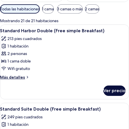
Filtros
Todas las habitaciones
1 cama
3 camas o más
2 camas
disponibles
para
Mostrando 21 de 21 habitaciones
las
Abrir
Una habitación de hotel moderna con u
10
Standard Harbor Double (Free simple Breakfast)
habitaciones
todas
213 pies cuadrados
las
1 habitación
fotos
de
2 personas
Standard
1 cama doble
Harbor
Wifi gratuito
Double
Más
Más detalles
(Free
detalles
simple
sobre
Ver precio
Standard
Breakfast)
Harbor
Double
Abrir
Habitación de hotel con cama, escritori
5
(Free
Standard Suite Double (Free simple Breakfast)
todas
simple
249 pies cuadrados
Breakfast)
las
1 habitación
fotos