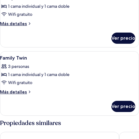
las
1 cama individual y 1 cama doble
fotos
de
Wifi gratuito
Family
Más
Más detalles
Premium
detalles
sobre
Twin
Ver precio
Family
Ondol
Premium
Twin
Abrir
Ropa de cama de alta calidad, insonoriz
4
Ondol
Family Twin
todas
3 personas
las
1 cama individual y 1 cama doble
fotos
de
Wifi gratuito
Family
Más
Más detalles
Twin
detalles
sobre
Ver precio
Family
Twin
Propiedades similares
Sokcho I Park Suite Hotel and Resort
Sea Crui