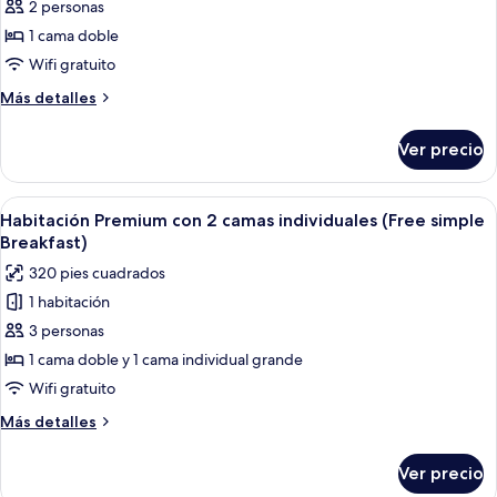
de
2 personas
Breakfast)
Primium
1 cama doble
Gaming
Wifi gratuito
Couple
Más
Más detalles
with
detalles
2PCs
sobre
Ver precio
Primium
(Free
Gaming
simple
Couple
Abrir
Habitación de hotel con dos camas, un 
Breakfast)
5
with
Habitación Premium con 2 camas individuales (Free simple
todas
2PCs
Breakfast)
(Free
las
320 pies cuadrados
simple
fotos
Breakfast)
1 habitación
de
3 personas
Habitación
Premium
1 cama doble y 1 cama individual grande
con
Wifi gratuito
2
Más
Más detalles
camas
detalles
individuales
sobre
Ver precio
Habitación
(Free