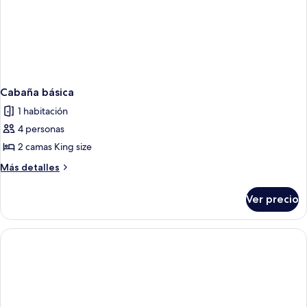
Cabaña básica
1 habitación
4 personas
2 camas King size
Más
Más detalles
detalles
sobre
Ver precio
Cabaña
básica