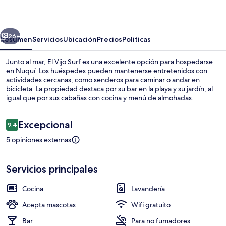
Surf
erior
Siguiente
26+
Resumen
Servicios
Ubicación
Precios
Políticas
Junto al mar, El Vijo Surf es una excelente opción para hospedarse
en Nuquí. Los huéspedes pueden mantenerse entretenidos con
actividades cercanas, como senderos para caminar o andar en
bicicleta. La propiedad destaca por su bar en la playa y su jardín, al
igual que por sus cabañas con cocina y menú de almohadas.
Opiniones
Excepcional
9.4
9.4 de 10,
5 opiniones externas
Exterior
Servicios principales
Cocina
Lavandería
Acepta mascotas
Wifi gratuito
Bar
Para no fumadores