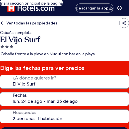
Ir a la sección principal de la página
Descargar la app
Ver todas las propiedades
Cabaña completa
El Vijo Surf
Propiedad
de
Cabaña frente a la playa en Nuquí con bar en la playa
3.0
estrellas
Elige las fechas para ver precios
¿A dónde quieres ir?
Fechas
Huéspedes