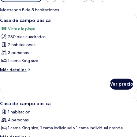
disponibles
para
Mostrando 5 de 5 habitaciones
las
Abrir
Habitación
6
Casa de campo básica
habitaciones
todas
Vista a la playa
las
280 pies cuadrados
fotos
de
2 habitaciones
Casa
3 personas
de
1 cama King size
campo
Más
Más detalles
básica
detalles
sobre
Ver precio
Casa
de
campo
Abrir
Habitación
6
básica
Casa de campo básica
todas
1 habitación
las
4 personas
fotos
de
1 cama King size, 1 cama individual y 1 cama individual grande
Casa
Más