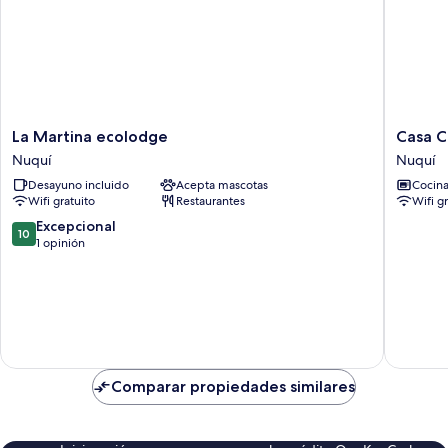
La
Casa
La Martina ecolodge
Casa C
Martina
Cielito
Nuquí
Nuquí
ecolodge
Nuquí
Desayuno incluido
Acepta mascotas
Cocin
Nuquí
Wifi gratuito
Restaurantes
Wifi g
10.0
Excepcional
10
de
1 opinión
10,
Excepcional,
1
opinión
Comparar propiedades similares