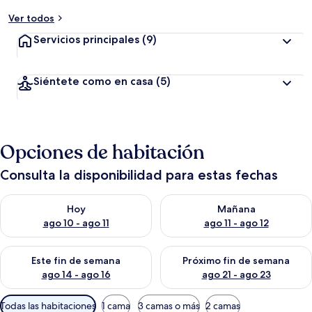
Ver todos
Servicios principales
(9)
Siéntete como en casa
(5)
Opciones de habitación
Consulta la disponibilidad para estas fechas
Consulta la disponibilidad para hoy ago 10 - ago 11
Consulta la disponibilidad par
Hoy
Mañana
ago 10 - ago 11
ago 11 - ago 12
Consulta la disponibilidad para este fin de semana ago 14 - ag
Consulta la disponibilidad pa
Este fin de semana
Próximo fin de semana
ago 14 - ago 16
ago 21 - ago 23
Filtros
Todas las habitaciones
1 cama
3 camas o más
2 camas