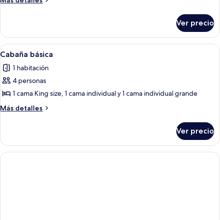
Más detalles
de
detalles
sobre
campo
Ver precio
Casa
básica
de
campo
Abrir
Habitación
7
básica
Cabaña básica
todas
1 habitación
las
4 personas
fotos
de
1 cama King size, 1 cama individual y 1 cama individual grande
Cabaña
Más
Más detalles
básica
detalles
sobre
Ver precio
Cabaña
básica