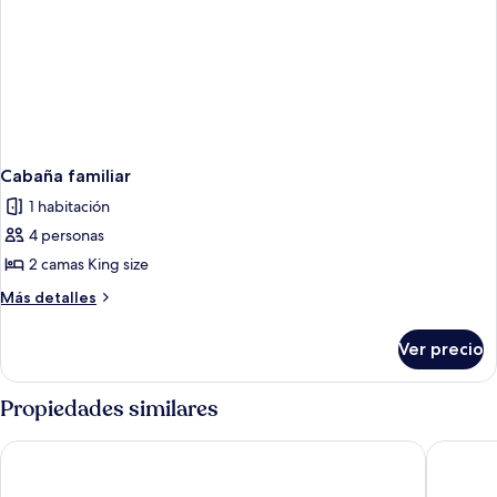
Cabaña familiar
1 habitación
4 personas
2 camas King size
Más
Más detalles
detalles
sobre
Ver precio
Cabaña
familiar
Propiedades similares
La Martina ecolodge
Casa Ciel