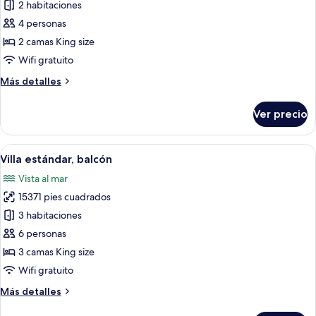
de
2 habitaciones
Villa
4 personas
Prestigio,
2 camas King size
balcón
Wifi gratuito
Más
Más detalles
detalles
sobre
Ver precio
Villa
Prestigio,
balcón
Abrir
Un área junto a la piscina con un pabell
9
Villa estándar, balcón
todas
Vista al mar
las
15371 pies cuadrados
fotos
de
3 habitaciones
Villa
6 personas
estándar,
3 camas King size
balcón
Wifi gratuito
Más
Más detalles
detalles
sobre