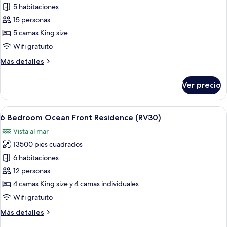
de
5 habitaciones
5
15 personas
Bedroom
5 camas King size
Ocean
Wifi gratuito
Front
Más
Más detalles
Residence
detalles
(RV04)
sobre
Ver precio
5
Bedroom
Ocean
Abrir
Zona de piscina con sillones de descans
17
Front
6 Bedroom Ocean Front Residence (RV30)
todas
Residence
Vista al mar
(RV04)
las
13500 pies cuadrados
fotos
de
6 habitaciones
6
12 personas
Bedroom
4 camas King size y 4 camas individuales
Ocean
Wifi gratuito
Front
Más
Más detalles
Residence
detalles