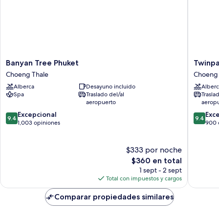
Banyan
Twinpal
Banyan Tree Phuket
Twinpa
Tree
Surin
Choeng Thale
Choeng 
Phuket
Beach
Alberca
Desayuno incluido
Alberc
Choeng
Phuket
Spa
Traslado del/al
Trasla
Thale
Choeng
aeropuerto
aerop
Thale
9.4
9.4
Excepcional
Exc
9.4
9.4
de
de
1,003 opiniones
900 
10,
10,
Excepcional,
Excepcio
1,003
$333 por noche
900
opiniones
opinion
El
$360 en total
precio
1 sept - 2 sept
actual
Total con impuestos y cargos
es
de
Comparar propiedades similares
$360