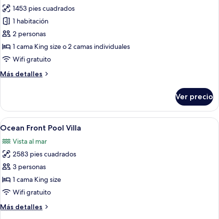
1453 pies cuadrados
fotos
de
1 habitación
Ocean
2 personas
View
1 cama King size o 2 camas individuales
Pool
Wifi gratuito
Junior
Más
Más detalles
Suite
detalles
sobre
Ver precio
Ocean
View
Pool
Abrir
Vista aérea de un resort con piscina, 
8
Junior
Ocean Front Pool Villa
todas
Suite
Vista al mar
las
2583 pies cuadrados
fotos
de
3 personas
Ocean
1 cama King size
Front
Wifi gratuito
Pool
Más
Más detalles
Villa
detalles