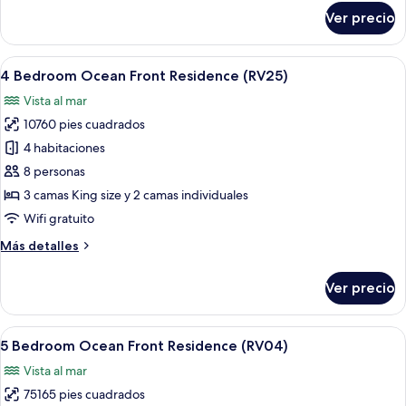
(RV12)
sobre
Ver precio
3
Bedroom
Ocean
Abrir
Un resort con varias edificaciones, pisc
16
Front
4 Bedroom Ocean Front Residence (RV25)
todas
Residence
Vista al mar
(RV12)
las
10760 pies cuadrados
fotos
de
4 habitaciones
4
8 personas
Bedroom
3 camas King size y 2 camas individuales
Ocean
Wifi gratuito
Front
Más
Más detalles
Residence
detalles
(RV25)
sobre
Ver precio
4
Bedroom
Ocean
Abrir
Un resort con piscina central, varias h
16
Front
5 Bedroom Ocean Front Residence (RV04)
todas
Residence
Vista al mar
(RV25)
las
75165 pies cuadrados
fotos