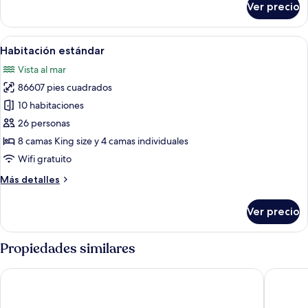
Ver precio
Villa
Prestigio,
balcón
Abrir
Un dormitorio amplio con una cama gra
18
Habitación estándar
todas
Vista al mar
las
86607 pies cuadrados
fotos
de
10 habitaciones
Habitación
26 personas
estándar
8 camas King size y 4 camas individuales
Wifi gratuito
Más
Más detalles
detalles
sobre
Ver precio
Habitación
estándar
Propiedades similares
Banyan Tree Phuket
Twinpalm