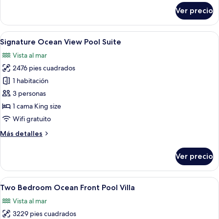
sobre
Ver precio
Ocean
Front
Pool
Abrir
Un área junto a la piscina con sillones r
12
Villa
Signature Ocean View Pool Suite
todas
Vista al mar
las
2476 pies cuadrados
fotos
de
1 habitación
Signature
3 personas
Ocean
1 cama King size
View
Wifi gratuito
Pool
Más
Más detalles
Suite
detalles
sobre
Ver precio
Signature
Ocean
View
Abrir
Una piscina azul cristalina con asient
7
Pool
Two Bedroom Ocean Front Pool Villa
todas
Suite
Vista al mar
las
3229 pies cuadrados
fotos