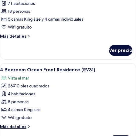
de
7 habitaciones
7
18 personas
Bedroom
5 camas King size y 4 camas individuales
Ocean
Wifi gratuito
Front
Más
Más detalles
Residence
detalles
(RV5)
sobre
Ver precio
7
Bedroom
Ocean
Abrir
Un resort con varias edificaciones, pisc
16
Front
4 Bedroom Ocean Front Residence (RV31)
todas
Residence
Vista al mar
(RV5)
las
26910 pies cuadrados
fotos
de
4 habitaciones
4
8 personas
Bedroom
4 camas King size
Ocean
Wifi gratuito
Front
Más
Más detalles
Residence
detalles