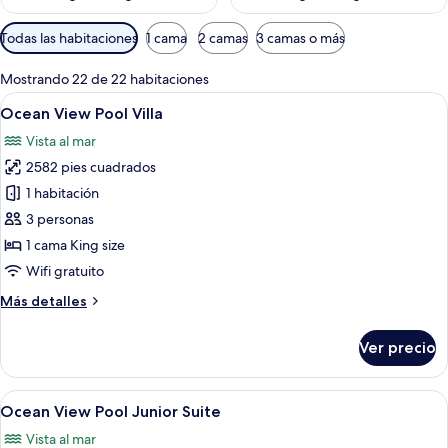
Filtros
Todas las habitaciones
1 cama
2 camas
3 camas o más
disponibles
para
Mostrando 22 de 22 habitaciones
las
Abrir
Vista a la piscina de un resort, con un
9
Ocean View Pool Villa
habitaciones
todas
Vista al mar
las
2582 pies cuadrados
fotos
de
1 habitación
Ocean
3 personas
View
1 cama King size
Pool
Wifi gratuito
Villa
Más
Más detalles
detalles
sobre
Ver precio
Ocean
View
Pool
Abrir
Una piscina infinita con borde de crist
8
Villa
Ocean View Pool Junior Suite
todas
Vista al mar
las