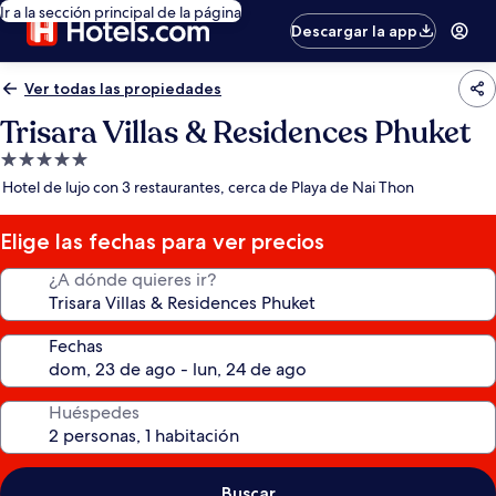
Ir a la sección principal de la página
Descargar la app
Ver todas las propiedades
Trisara Villas & Residences Phuket
Propiedad
de
Hotel de lujo con 3 restaurantes, cerca de Playa de Nai Thon
5.0
estrellas
Elige las fechas para ver precios
¿A dónde quieres ir?
Fechas
Huéspedes
Buscar