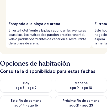
Escapada a la playa de arena
El trab
En este hotel frente a la playa abundan las aventuras
Este hot
acuáticas. Los huéspedes pueden practicar snorkel,
negocios
vela o paddleboard antes de cenar en el restaurante
espera, 
de la playa de arena.
la mente
Opciones de habitación
Consulta la disponibilidad para estas fechas
Consulta la disponibilidad para hoy ago 8 - ago 9
Consulta la disponibilidad pa
Hoy
Mañana
ago 8 - ago 9
ago 9 - ago 10
Consulta la disponibilidad para este fin de semana ago 14 - ag
Consulta la disponibilidad pa
Este fin de semana
Próximo fin de semana
ago 14 - ago 16
ago 21 - ago 23