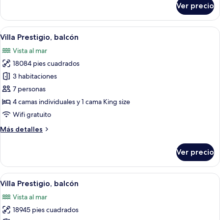
Ver precio
Villa
estándar,
balcón
Abrir
Edredón y artículos del minibar gratis
14
Villa Prestigio, balcón
todas
Vista al mar
las
18084 pies cuadrados
fotos
de
3 habitaciones
Villa
7 personas
Prestigio,
4 camas individuales y 1 cama King size
balcón
Wifi gratuito
Más
Más detalles
detalles
sobre
Ver precio
Villa
Prestigio,
balcón
Abrir
Una piscina con sillas de descanso y so
14
Villa Prestigio, balcón
todas
Vista al mar
las
18945 pies cuadrados
fotos