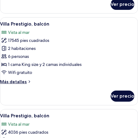
sobre
Ver precio
Villa
Prestigio,
balcón
Abrir
Amplia habitación de hotel con una c
15
Villa Prestigio, balcón
todas
Vista al mar
las
17545 pies cuadrados
fotos
de
2 habitaciones
Villa
6 personas
Prestigio,
1 cama King size y 2 camas individuales
balcón
Wifi gratuito
Más
Más detalles
detalles
sobre
Ver precio
Villa
Prestigio,
balcón
Abrir
Un resort con piscina, sillas de descan
16
Villa Prestigio, balcón
todas
Vista al mar
las
4036 pies cuadrados
fotos