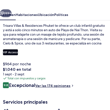
&
Residences
erior
Siguiente
Phuket
399+
Resumen
Habitaciones
Ubicación
Políticas
Trisara Villas & Residences Phuket te ofrece un club infantil gratuito
y está a solo cinco minutos en auto de Playa de Nai Thon. Visita su
spa para relajarte con un masaje de tejido profundo, una sesión de
aromaterapia o una sesión de manicure y pedicure. Por su parte,
Cielo & Spice, uno de sus 3 restaurantes, se especializa en cocina
internacional y abre para el desayuno, la comida y la cena. Otros
servicios y amenidades a destacar de este hotel de lujo son su
VIP Access
alberca al aire libre, su servicio de traslado desde/hacia el
aeropuerto y su bar junto a la alberca.
$964 por noche
Terraza o patio
El
$1,040 en total
precio
1 sept - 2 sept
total
Total con impuestos y cargos
es
Opiniones
Excepcional
9.8
Ver las 174 opiniones
de
9.8 de 10,
$1,040
Servicios principales