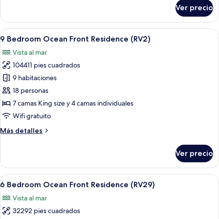
(RV31)
sobre
Ver precio
4
Bedroom
Ocean
Abrir
Un resort lujoso con piscina, mobiliari
19
Front
9 Bedroom Ocean Front Residence (RV2)
todas
Residence
Vista al mar
(RV31)
las
104411 pies cuadrados
fotos
de
9 habitaciones
9
18 personas
Bedroom
7 camas King size y 4 camas individuales
Ocean
Wifi gratuito
Front
Más
Más detalles
Residence
detalles
(RV2)
sobre
Ver precio
9
Bedroom
Ocean
Abrir
Zona de piscina con sillones de descans
17
Front
6 Bedroom Ocean Front Residence (RV29)
todas
Residence
Vista al mar
(RV2)
las
32292 pies cuadrados
fotos