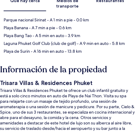
Qué hay cerca
Medios de
Restaurantes
transporte
Parque nacional Sirinat
- A 1 min a pie
- 0.0 km
Playa Banana
- A 7 min a pie
- 0.6 km
Playa Bang Tao
- A 5 min en auto
- 3.9 km
Laguna Phuket Golf Club (club de golf)
- A 9 min en auto
- 5.8 km
Playa de Surin
- A 16 min en auto
- 13.8 km
Información de la propiedad
Trisara Villas & Residences Phuket
Trisara Villas & Residences Phuket te ofrece un club infantil gratuito y
está a solo cinco minutos en auto de Playa de Nai Thon. Visita su spa
para relajarte con un masaje de tejido profundo, una sesión de
aromaterapia o una sesión de manicure y pedicure. Por su parte, Cielo &
Spice, uno de sus 3 restaurantes, se especializa en cocina internacional y
abre para el desayuno, la comida y la cena. Otros servicios y
amenidades a destacar de este hotel de lujo son su alberca al aire libre,
su servicio de traslado desde/hacia el aeropuerto y su bar junto a la
alberca.