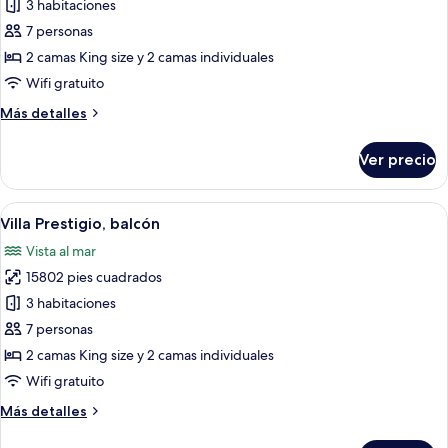
de
3 habitaciones
Villa
7 personas
Prestigio,
2 camas King size y 2 camas individuales
balcón
Wifi gratuito
Más
Más detalles
detalles
sobre
Ver precio
Villa
Prestigio,
balcón
Abrir
Una habitación de hotel moderna con d
10
Villa Prestigio, balcón
todas
Vista al mar
las
15802 pies cuadrados
fotos
de
3 habitaciones
Villa
7 personas
Prestigio,
2 camas King size y 2 camas individuales
balcón
Wifi gratuito
Más
Más detalles
detalles
sobre