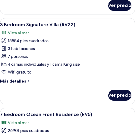
(RV30)
sobre
Ver precio
6
Bedroom
Ocean
Abrir
Un resort moderno con piscina, mobiliar
13
Front
3 Bedroom Signature Villa (RV22)
todas
Residence
Vista al mar
(RV30)
las
15554 pies cuadrados
fotos
de
3 habitaciones
3
7 personas
Bedroom
4 camas individuales y 1 cama King size
Signature
Wifi gratuito
Villa
Más
Más detalles
(RV22)
detalles
sobre
Ver precio
3
Bedroom
Signature
Abrir
Zona junto a la piscina con sillas de d
14
Villa
7 Bedroom Ocean Front Residence (RV5)
todas
(RV22)
Vista al mar
las
26901 pies cuadrados
fotos