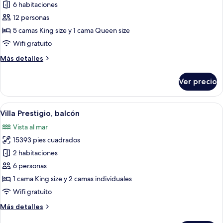
de
6 habitaciones
6
12 personas
Bedroom
5 camas King size y 1 cama Queen size
Ocean
Wifi gratuito
Front
Más
Más detalles
Residence
detalles
(RV29)
sobre
Ver precio
6
Bedroom
Ocean
Abrir
Vista desde la habitación
14
Front
Villa Prestigio, balcón
todas
Residence
Vista al mar
(RV29)
las
15393 pies cuadrados
fotos
de
2 habitaciones
Villa
6 personas
Prestigio,
1 cama King size y 2 camas individuales
balcón
Wifi gratuito
Más
Más detalles
detalles