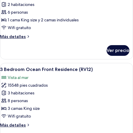
de
2 habitaciones
Two
6 personas
Bedroom
1 cama King size y 2 camas individuales
Ocean
Wifi gratuito
Front
Más
Más detalles
Pool
detalles
Villa
sobre
Ver precio
Two
Bedroom
Ocean
Abrir
Vista del balcón
16
Front
3 Bedroom Ocean Front Residence (RV12)
todas
Pool
Vista al mar
Villa
las
15548 pies cuadrados
fotos
de
3 habitaciones
3
8 personas
Bedroom
3 camas King size
Ocean
Wifi gratuito
Front
Más
Más detalles
Residence
detalles