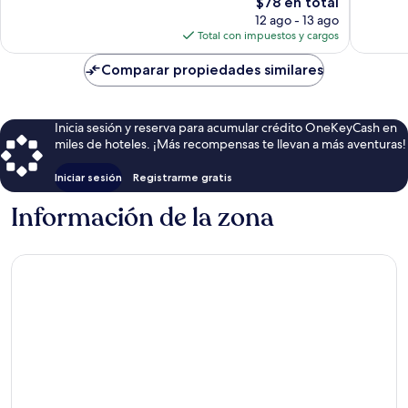
El
$78 en total
opiniones
precio
12 ago - 13 ago
actual
Total con impuestos y cargos
es
de
Comparar propiedades similares
$78
Inicia sesión y reserva para acumular crédito OneKeyCash en
miles de hoteles. ¡Más recompensas te llevan a más aventuras!
Iniciar sesión
Registrarme gratis
Información de la zona