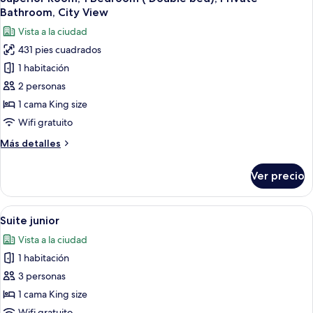
todas
Bathroom, City View
las
Vista a la ciudad
fotos
431 pies cuadrados
de
1 habitación
Superior
Room,
2 personas
1
1 cama King size
Bedroom
Wifi gratuito
(
Más
Más detalles
Double
detalles
bed),
sobre
Ver precio
Superior
Private
Room,
Bathroom,
1
Abrir
Una habitación de hotel con una cama 
City
7
Bedroom
Suite junior
todas
View
(
Vista a la ciudad
Double
las
bed),
1 habitación
fotos
Private
de
3 personas
Bathroom,
Suite
City
1 cama King size
View
junior
Wifi gratuito