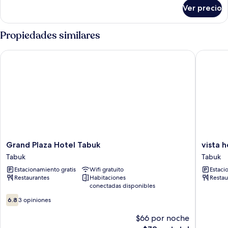
vista
sobre
Ver precio
Suite
a
Royal,
la
2
Propiedades similares
ciudad
habitaciones,
vista
Grand Plaza Hotel Tabuk
vista hot
a
la
ciudad
Grand
vista
Grand Plaza Hotel Tabuk
vista h
Plaza
hotel
Tabuk
Tabuk
Hotel
Tabuk
Estacionamiento gratis
Wifi gratuito
Estaci
Tabuk
Restaurantes
Habitaciones
Restau
Tabuk
conectadas disponibles
6.8
6.8
3 opiniones
de
10,
$66 por noche
3