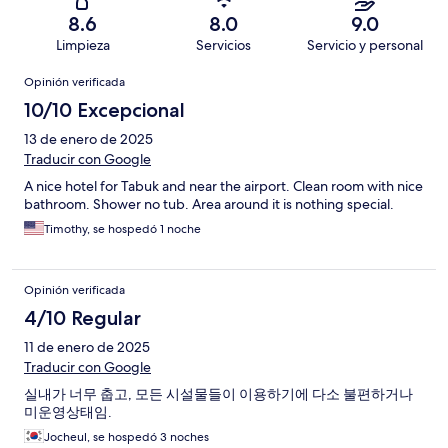
8.6
8.0
9.0
Limpieza
Servicios
Servicio y personal
Opiniones
Opinión verificada
10/10 Excepcional
13 de enero de 2025
Traducir con Google
A nice hotel for Tabuk and near the airport. Clean room with nice
bathroom. Shower no tub. Area around it is nothing special.
Timothy, se hospedó 1 noche
Opinión verificada
4/10 Regular
11 de enero de 2025
Traducir con Google
실내가 너무 춥고, 모든 시설물들이 이용하기에 다소 불편하거나
미운영상태임.
Jocheul, se hospedó 3 noches