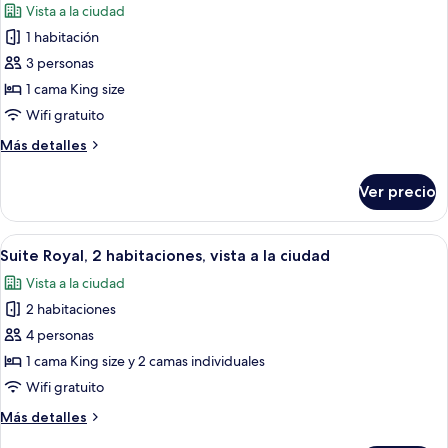
Vista a la ciudad
fotos
1 habitación
de
3 personas
Suite
panorámica,
1 cama King size
1
Wifi gratuito
cama
Más
Más detalles
King
detalles
size,
sobre
Ver precio
Suite
vista
panorámica,
a
1
Abrir
Una habitación de hotel con una cama 
la
10
cama
Suite Royal, 2 habitaciones, vista a la ciudad
todas
King
ciudad,
Vista a la ciudad
size,
las
junto
vista
2 habitaciones
fotos
a
a
de
4 personas
la
la
Suite
ciudad,
1 cama King size y 2 camas individuales
alberca
junto
Royal,
Wifi gratuito
a
2
la
Más
Más detalles
habitaciones,
alberca
detalles