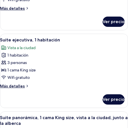
Más
Más detalles
detalles
sobre
Ver precio
Suite
junior
Abrir
Una habitación de hotel moderna con u
28
Suite ejecutiva, 1 habitación
todas
Vista a la ciudad
las
1 habitación
fotos
de
3 personas
Suite
1 cama King size
ejecutiva,
Wifi gratuito
1
Más
Más detalles
habitación
detalles
sobre
Ver precio
Suite
ejecutiva,
1
Abrir
Una habitación de hotel con una cama g
9
habitación
Suite panorámica, 1 cama King size, vista a la ciudad, junto a
todas
la alberca
las