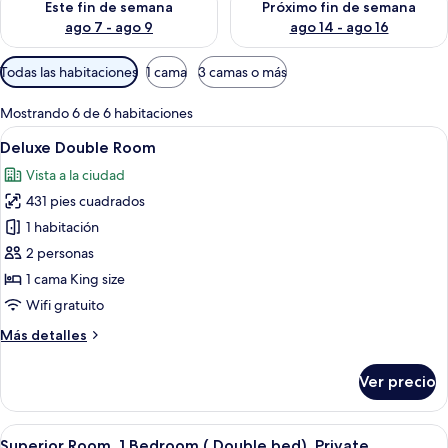
Este fin de semana
Próximo fin de semana
ago 7 - ago 9
ago 14 - ago 16
Filtros
Todas las habitaciones
1 cama
3 camas o más
disponibles
para
Mostrando 6 de 6 habitaciones
las
Abrir
Sábanas de algodón egipcio y ropa de
9
Deluxe Double Room
habitaciones
todas
Vista a la ciudad
las
431 pies cuadrados
fotos
de
1 habitación
Deluxe
2 personas
Double
1 cama King size
Room
Wifi gratuito
Más
Más detalles
detalles
sobre
Ver precio
Deluxe
Double
Room
Abrir
Habitación de hotel con una cama gran
11
Superior Room, 1 Bedroom ( Double bed), Private