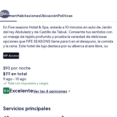
Hotel
&
erior
Siguiente
Spa
81+
Resumen
Habitaciones
Ubicación
Políticas
En Five seasons Hotel & Spa, estarás a 10 minutos en auto de Jardin
del rey Abdulaziz y de Castillo de Tabuk. Consiente tus sentidos con
un masaje de tejido profundo y prueba la variedad de deliciosas
opciones que FIFE SEASONS tiene para ti en el desayuno, la comida
y la cena. Este hotel de lujo destaca por su alberca al aire libre, su
bar junto a la alberca y su sala de fitness.
VIP Access
$93 por noche
Vista a la ciudad
El
$111 en total
precio
9 ago - 10 ago
total
Total con impuestos y cargos
es
Opiniones
Excelente
8.6
Ver las 4 opiniones
de
8.6 de 10,
$111
Servicios principales