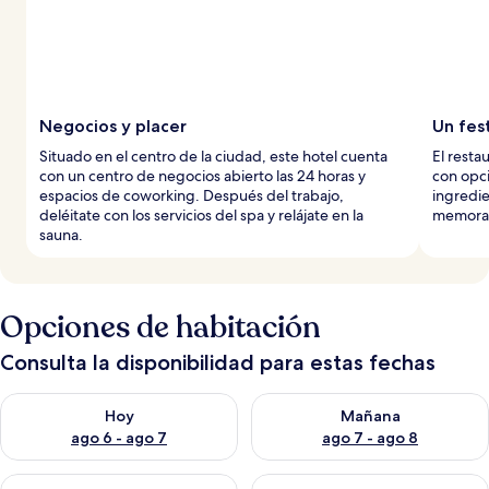
Negocios y placer
Un fes
Situado en el centro de la ciudad, este hotel cuenta
El resta
con un centro de negocios abierto las 24 horas y
con opci
espacios de coworking. Después del trabajo,
ingredie
deléitate con los servicios del spa y relájate en la
memorab
sauna.
Opciones de habitación
Consulta la disponibilidad para estas fechas
Consulta la disponibilidad para hoy ago 6 - ago 7
Consulta la disponibilidad pa
Hoy
Mañana
ago 6 - ago 7
ago 7 - ago 8
Consulta la disponibilidad para este fin de semana ago 7 - ag
Consulta la disponibilidad par