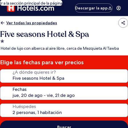
Ir a la sección principal de la página
Descargar la app
Ver todas las propiedades
Five seasons Hotel & Spa
Propiedad
de
Hotel de lujo con alberca al aire libre, cerca de Mezquieta Al Tawba
1.0
estrella
Elige las fechas para ver precios
¿A dónde quieres ir?
Fechas
Huéspedes
Buscar