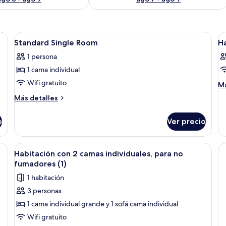
a, sofá, escritorio con teléfono, televisión y cortinas.
Abrir
Una habitación de hotel con cama, sofá,
A
1
Standard Single Room
H
todas
t
1 persona
las
la
1 cama individual
fotos
f
de
d
Wifi gratuito
M
Má
de
Standard
H
Más
Más detalles
so
Single
detalles
Ha
sobre
Room
o
Ver precio
Standard
Single
Room
ofá, televisión y escritorio con teléfono y lámpara.
Abrir
Una habitación de hotel con dos camas,
2
Habitación con 2 camas individuales, para no
todas
fumadores (1)
las
1 habitación
fotos
3 personas
de
1 cama individual grande y 1 sofá cama individual
Habitación
con
Wifi gratuito