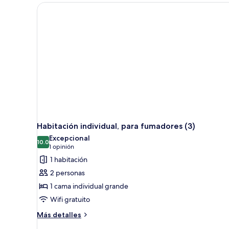
para
no
fumadores
(6)
Habitación individual, para fumadores (3)
Excepcional
10.0
10.0 de 10
(1
1 opinión
opinión)
1 habitación
2 personas
1 cama individual grande
Wifi gratuito
Más
Más detalles
detalles