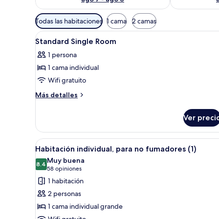
Filtros
Todas las habitaciones
1 cama
2 camas
disponibles
Abrir
Una habitación de hotel con cam
para
1
Standard Single Room
todas
las
1 persona
las
habitaciones
1 cama individual
fotos
de
Wifi gratuito
Standard
Más
Más detalles
Single
detalles
sobre
Room
Ver preci
Standard
Single
Room
Abrir
Habitación de hotel con cama, s
2
Habitación individual, para no fumadores (1)
todas
Muy buena
las
8.4
8.4 de 10
(58
58 opiniones
fotos
opiniones)
1 habitación
de
2 personas
Habitación
1 cama individual grande
individual,
Wifi gratuito