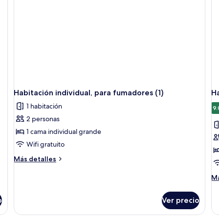
(4)
(5)
Habitación individual, para fumadores (1)
Ha
1 habitación
9.
2 personas
1 cama individual grande
Wifi gratuito
Más
Más detalles
detalles
sobre
M
Má
Habitación
de
individual,
so
o
Ver precio
para
Ha
fumadores
in