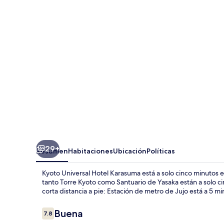
Hotel
Karasuma
29+
Resumen
Habitaciones
Ubicación
Políticas
Kyoto Universal Hotel Karasuma está a solo cinco minutos 
tanto Torre Kyoto como Santuario de Yasaka están a solo c
corta distancia a pie: Estación de metro de Jujo está a 5 m
Opiniones
Buena
7.8
7.8 de 10,