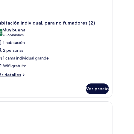
bitación individual, para no fumadores (2)
Muy buena
2
8.2 de 10
(28
28 opiniones
opiniones)
1 habitación
2 personas
1 cama individual grande
Wifi gratuito
ás
s detalles
talles
bre
Ver precio
bitación
dividual,
ra
o
madores