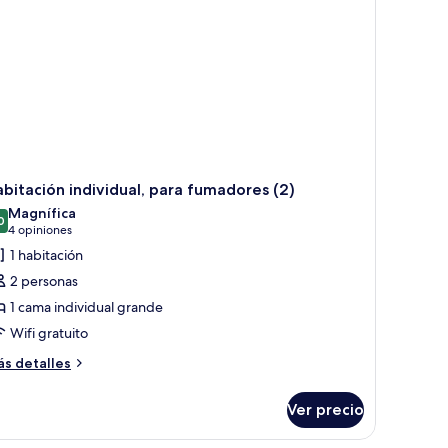
bitación individual, para fumadores (2)
Magnífica
0
9.0 de 10
(4
4 opiniones
opiniones)
1 habitación
2 personas
1 cama individual grande
Wifi gratuito
ás
s detalles
talles
bre
Ver precio
bitación
dividual,