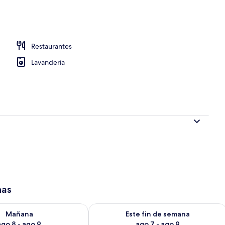
Restaurantes
Lavandería
has
isponibilidad para mañana ago 8 - ago 9
Consulta la disponibilidad para este 
Mañana
Este fin de semana
ago 8 - ago 9
ago 7 - ago 9