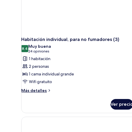
Habitación individual, para no fumadores (3)
Muy buena
8.4
8.4 de 10
(24
24 opiniones
opiniones)
1 habitación
2 personas
1 cama individual grande
Wifi gratuito
Más
Más detalles
detalles
sobre
Ver preci
Habitación
individual,
para
no
fumadores