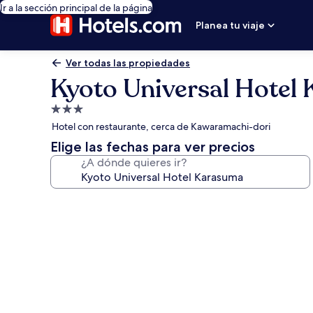
Ir a la sección principal de la página
Planea tu viaje
Ver todas las propiedades
Kyoto Universal Hotel
Propiedad
de
Hotel con restaurante, cerca de Kawaramachi-dori
3.0
Elige las fechas para ver precios
estrellas
¿A dónde quieres ir?
Galería
de
fotos
de
Kyoto
Universal