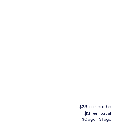
público
Baño termal público
$28 por noche
El
$31 en total
precio
30 ago - 31 ago
Lobby
total
es
de