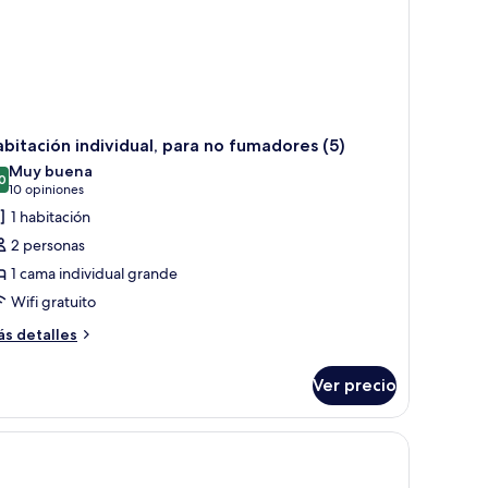
bitación individual, para no fumadores (5)
Muy buena
0
8.0 de 10
(10
10 opiniones
opiniones)
1 habitación
2 personas
1 cama individual grande
Wifi gratuito
ás
s detalles
talles
bre
Ver precio
bitación
dividual,
ra
o
madores