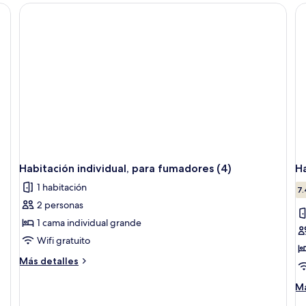
(1)
pa
fu
(2)
Habitación individual, para fumadores (4)
Ha
1 habitación
7.
2 personas
1 cama individual grande
Wifi gratuito
Más
Más detalles
detalles
sobre
M
Má
Habitación
de