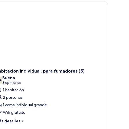
ra
madores
bitación individual, para fumadores (5)
Buena
4
7.4 de 10
(3
3 opiniones
opiniones)
1 habitación
2 personas
1 cama individual grande
Wifi gratuito
ás
s detalles
talles