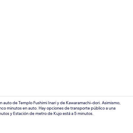
Baño termal 
en auto de Templo Fushimi Inari y de Kawaramachi-dori. Asimismo,
inco minutos en auto. Hay opciones de transporte público a una
inutos y Estación de metro de Kujo está a 5 minutos.
Exterior