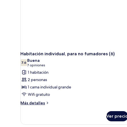
(3)
Habitación individual, para no fumadores (6)
Buena
7.6
7.6 de 10
(7
7 opiniones
opiniones)
1 habitación
2 personas
1 cama individual grande
Wifi gratuito
Más
Más detalles
detalles
sobre
Ver preci
Habitación
individual,