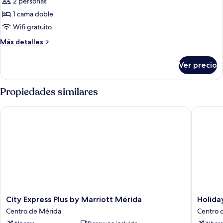
de
2 personas
Habitación
1 cama doble
doble
Wifi gratuito
estándar,
Más
Más detalles
1
detalles
cama
sobre
Ver precio
Habitación
matrimonial
doble
estándar,
Propiedades similares
1
cama
City Express Plus by Marriott Mérida
Holiday 
matrimonial
City
Holiday
City Express Plus by Marriott Mérida
Holida
Express
Inn
Centro de Mérida
Centro 
Plus
Merida