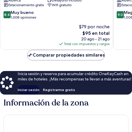
Alberca
Desayuno incluido
Alberc
by
by
Estacionamiento gratis
Wifi gratuito
Estaci
Marriott
IHG
Mérida
Centro
8.4
9.0
Muy bueno
Mag
8.4
9.0
Centro
de
de
de
1,008 opiniones
1,00
de
Mérida
10,
10,
$79 por noche
Mérida
Muy
Magnífi
El
$95 en total
bueno,
1,008
precio
1,008
opinion
20 ago - 21 ago
actual
opiniones
Total con impuestos y cargos
es
de
Comparar propiedades similares
$95
Inicia sesión y reserva para acumular crédito OneKeyCash en
miles de hoteles. ¡Más recompensas te llevan a más aventuras!
Iniciar sesión
Registrarme gratis
Información de la zona