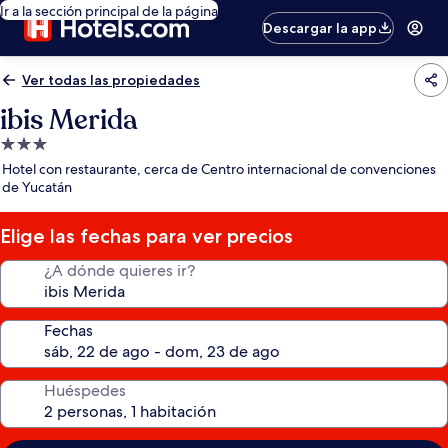
Ir a la sección principal de la página
Descargar la app
Ver todas las propiedades
ibis Merida
Propiedad
de
Hotel con restaurante, cerca de Centro internacional de convenciones
3.0
de Yucatán
estrellas
Elige las fechas para ver precios
¿A dónde quieres ir?
Fechas
Huéspedes