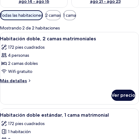
ago 14 - ago 16
ago 21 - ago 23
Filtros
Todas las habitaciones
2 camas
1 cama
disponibles
para
Mostrando 2 de 2 habitaciones
las
Abrir
Un baño con lavamanos, espejo, toall
13
Habitación doble, 2 camas matrimoniales
habitaciones
todas
172 pies cuadrados
las
4 personas
fotos
de
2 camas dobles
Habitación
Wifi gratuito
doble,
Más
Más detalles
2
detalles
camas
sobre
Ver precio
Habitación
matrimoniales
doble,
2
Abrir
Una habitación de hotel con una cama,
13
camas
Habitación doble estándar, 1 cama matrimonial
todas
matrimoniales
172 pies cuadrados
las
1 habitación
fotos