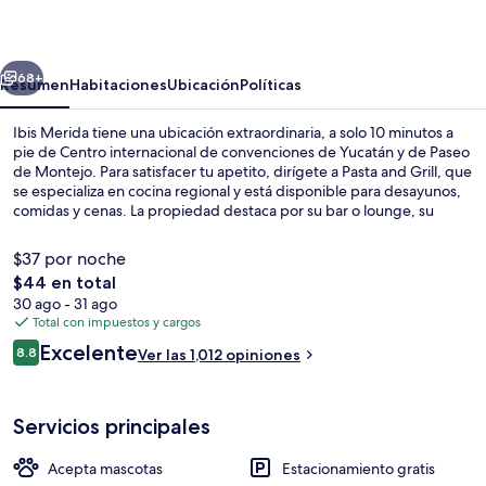
erior
Siguiente
68+
Resumen
Habitaciones
Ubicación
Políticas
Ibis Merida tiene una ubicación extraordinaria, a solo 10 minutos a
pie de Centro internacional de convenciones de Yucatán y de Paseo
de Montejo. Para satisfacer tu apetito, dirígete a Pasta and Grill, que
se especializa en cocina regional y está disponible para desayunos,
comidas y cenas. La propiedad destaca por su bar o lounge, su
snack bar o deli y su terraza. El personal amable y la ubicación están
muy bien calificados por otros visitantes.
$37 por noche
El
$44 en total
precio
30 ago - 31 ago
Se sirven desayunos, comidas y cenas
total
Total con impuestos y cargos
es
Opiniones
Excelente
8.8
Ver las 1,012 opiniones
de
8.8 de 10,
$44
Servicios principales
Acepta mascotas
Estacionamiento gratis