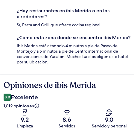
¿Hay restaurantes en ibis Merida o en los
alrededores?
Sí, Pasta and Grill, que ofrece cocina regional.
¿Cómo es la zona donde se encuentra ibis Merida?
Ibis Merida está a tan solo 4 minutos a pie de Paseo de
Montejo y a 5 minutos a pie de Centro internacional de
convenciones de Yucatán. Muchos turistas eligen este hotel
por su ubicación.
Opiniones de ibis Merida
Opiniones
Excelente
8.8
1,012 opiniones
9.2
8.6
9.0
Limpieza
Servicios
Servicio y personal