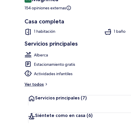
9.0 de 10,
154 opiniones externas
Casa completa
Exterior
1 habitación
1 baño
Servicios principales
Alberca
Estacionamiento gratis
Actividades infantiles
Ver todos
Servicios principales
(7)
Siéntete como en casa
(6)