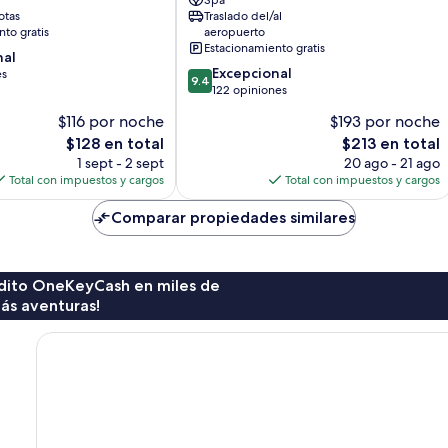
Spa
Sidemen
otas
Traslado del/al
to gratis
aeropuerto
Estacionamiento gratis
nal
9.4
Excepcional
es
9.4
de
122 opiniones
10,
$116 por noche
$193 por noche
Excepcional,
El
El
$128 en total
$213 en total
122
precio
precio
opiniones
1 sept - 2 sept
20 ago - 21 ago
actual
actual
Total con impuestos y cargos
Total con impuestos y cargos
es
es
de
de
Comparar propiedades similares
$128
$213
rédito OneKeyCash en miles de
ás aventuras!