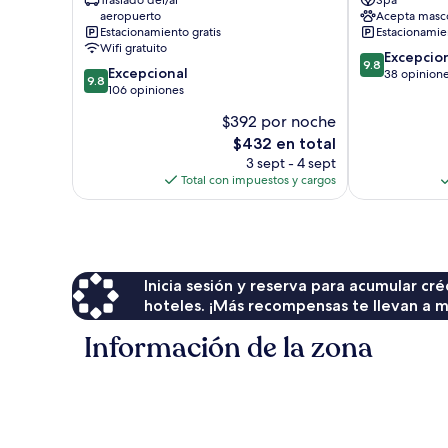
Traslado del/al
Spa
Sidemen
Bali
aeropuerto
Acepta masc
Selat
Estacionamiento gratis
Estacionamien
Wifi gratuito
9.8
Excepcio
9.8
9.8
Excepcional
de
38 opinion
9.8
de
106 opiniones
10,
10,
Excepcional,
$392 por noche
Excepcional,
38
El
$432 en total
106
opiniones
precio
opiniones
3 sept - 4 sept
actual
Total con impuestos y cargos
es
de
$432
Inicia sesión y reserva para acumular c
hoteles. ¡Más recompensas te llevan a m
Información de la zona