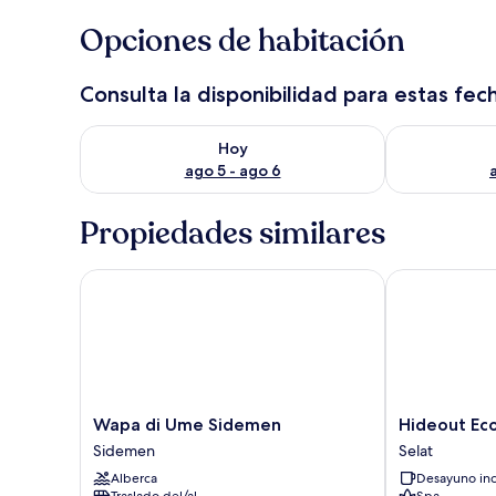
Opciones de habitación
Consulta la disponibilidad para estas fec
Consulta la disponibilidad para hoy ago 5 - ago 6
Consulta la d
Hoy
ago 5 - ago 6
Propiedades similares
Wapa di Ume Sidemen
Hideout Eco 
Wapa
Hideout
Wapa di Ume Sidemen
Hideout Ec
di
Eco
Sidemen
Selat
Ume
Bamboo
Alberca
Desayuno inc
Sidemen
House