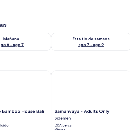
has
isponibilidad para mañana ago 6 - ago 7
Consulta la disponibilidad para este 
Mañana
Este fin de semana
ago 6 - ago 7
ago 7 - ago 9
Bamboo House Bali
Samanvaya - Adults Only
Samanvaya
o Bamboo House Bali
Samanvaya - Adults Only
-
Sidemen
Adults
luido
Alberca
Only