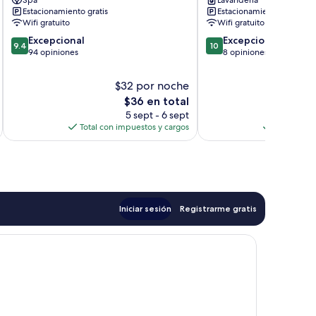
Spa
Lavandería
Estacionamiento gratis
Estacionamiento gratis
Wifi gratuito
Wifi gratuito
9.4
10.0
Excepcional
Excepcional
9.4
10
de
de
94 opiniones
8 opiniones
10,
10,
Excepcional,
Excepcional,
$32 por noche
$1
94
8
El
$36 en total
opiniones
opiniones
precio
5 sept - 6 sept
actual
Total con impuestos y cargos
Total con 
es
de
$36
Iniciar sesión
Registrarme gratis