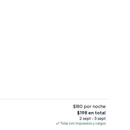
re libre y alberca climatizada
Interior
$180 por noche
El
$198 en total
precio
2 sept - 3 sept
re libre y alberca climatizada
1 habitación, escritorio, wifi gratis y
total
Total con impuestos y cargos
es