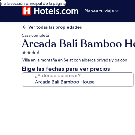
Ir a la sección principal de la página
Planea tu viaje
Ver todas las propiedades
Casa completa
Arcada Bali Bamboo H
Propiedad
de
Villa en la montaña en Selat con alberca privada y balcón
3.5
Elige las fechas para ver precios
estrellas
¿A dónde quieres ir?
Galería
de
fotos
de
Arcada