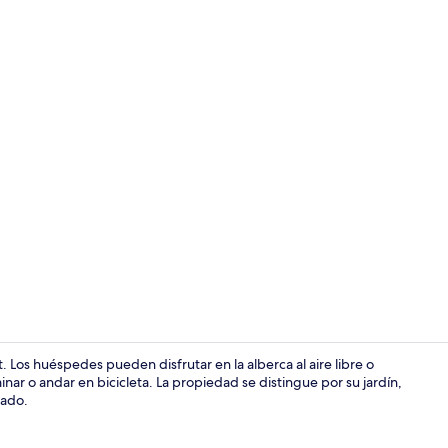
Alberca al ai
. Los huéspedes pueden disfrutar en la alberca al aire libre o
ar o andar en bicicleta. La propiedad se distingue por su jardín,
lado.
Alberca al ai