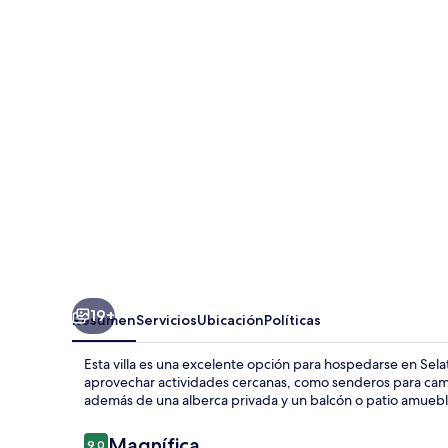
Bali
Bamboo
House
19+
Resumen
Servicios
Ubicación
Políticas
Esta villa es una excelente opción para hospedarse en Selat
aprovechar actividades cercanas, como senderos para camin
además de una alberca privada y un balcón o patio amueb
Opiniones
Magnífica
9.0